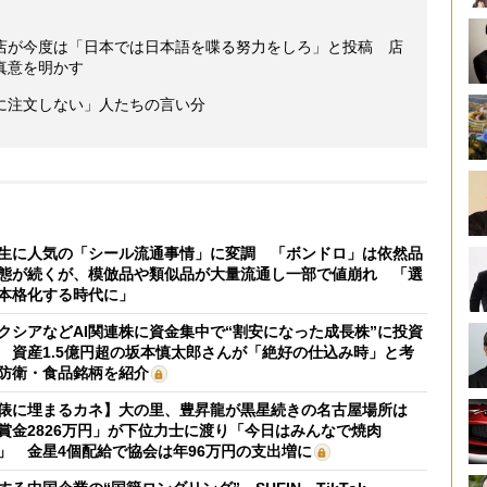
店が今度は「日本では日本語を喋る努力をしろ」と投稿 店
真意を明かす
に注文しない」人たちの言い分
生に人気の「シール流通事情」に変調 「ボンドロ」は依然品
態が続くが、模倣品や類似品が大量流通し一部で値崩れ 「選
本格化する時代に」
クシアなどAI関連株に資金集中で“割安になった成長株”に投資
 資産1.5億円超の坂本慎太郎さんが「絶好の仕込み時」と考
防衛・食品銘柄を紹介
俵に埋まるカネ】大の里、豊昇龍が黒星続きの名古屋場所は
賞金2826万円」が下位力士に渡り「今日はみんなで焼肉
」 金星4個配給で協会は年96万円の支出増に