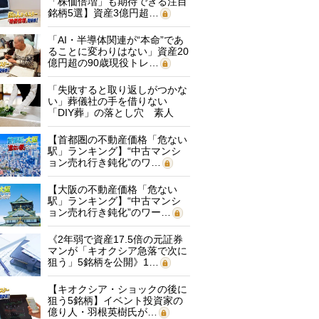
「株価倍増」も期待できる注目
銘柄5選】資産3億円超…
「AI・半導体関連が“本命”であ
ることに変わりはない」資産20
億円超の90歳現役トレ…
「失敗すると取り返しがつかな
い」葬儀社の手を借りない
「DIY葬」の落とし穴 素人
に…
【首都圏の不動産価格「危ない
駅」ランキング】“中古マンシ
ョン売れ行き鈍化”のワ…
【大阪の不動産価格「危ない
駅」ランキング】“中古マンシ
ョン売れ行き鈍化”のワー…
《2年弱で資産17.5倍の元証券
マンが「キオクシア急落で次に
狙う」5銘柄を公開》1…
【キオクシア・ショックの後に
狙う5銘柄】イベント投資家の
億り人・羽根英樹氏が…