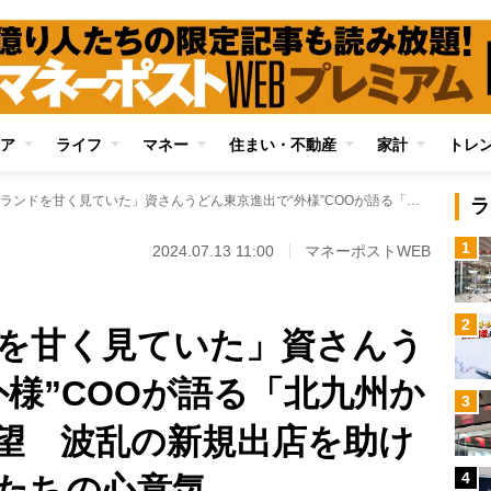
ア
ライフ
マネー
住まい・不動産
家計
トレ
「資さんブランドを甘く見ていた」資さんうどん東京進出で“外様”COOが語る「北九州から全国展開」の展望 波乱の新規出店を助けたベテラン従業員たちの心意気
ラ
1
2024.07.13 11:00
マネーポストWEB
2
を甘く見ていた」資さんう
外様”COOが語る「北九州か
3
望 波乱の新規出店を助け
4
たちの心意気