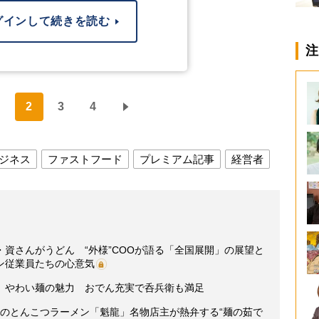
グインして続きを読む
注
2
3
4
ジネス
ファストフード
プレミアム記事
経営者
資さんがうどん “外様”COOが語る「全国展開」の展望と
ン従業員たちの心意気
」やわい麺の魅力 おでん充実で呑兵衛も満足
多のとんこつラーメン「魁龍」名物店主が熱弁する“麺の茹で