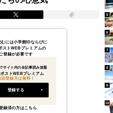
5
6
読むには小学館IDならびに
ポストWEBプレミアムの
7
ご登録が必要です
でサイト内の全記事読み放題
8
ポストWEBプレミアム
初回登録月は無料！
9
登録する
10
登録済の方はこちら