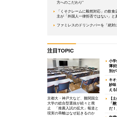
方へのこだわり”
「くそクレームに毅然対応」の飲食
主が「外国人一律拒否ではない」と
ファミレスのドリンクバーを「絶対
注目TOPIC
小学
薄状
別が
キオ
妙味
える
京都大・神戸大など、難関国立
【土
大学の総合型選抜が続々と廃
「懸
止 「推薦入試の拡大」報道と
だ！
現実の乖離はなぜ起きるのか