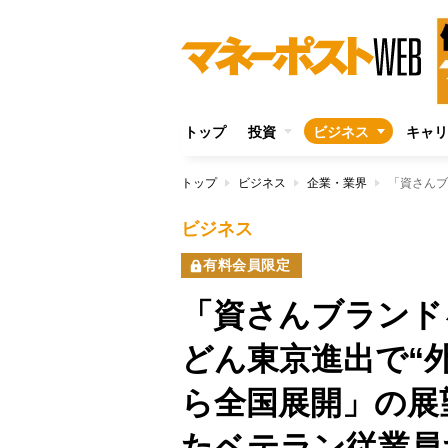
トップ
投資
ビジネス
キャリ
トップ
ビジネス
企業・業界
ビジネス
有料会員限定
「資さんブランド
どん東京進出で“
ら全国展開」の展
たベテラン従業員