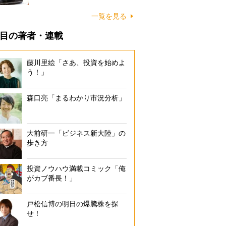
一覧を見る
目の著者・連載
藤川里絵「さあ、投資を始めよ
う！」
森口亮「まるわかり市況分析」
大前研一「ビジネス新大陸」の
歩き方
投資ノウハウ満載コミック「俺
がカブ番長！」
戸松信博の明日の爆騰株を探
せ！