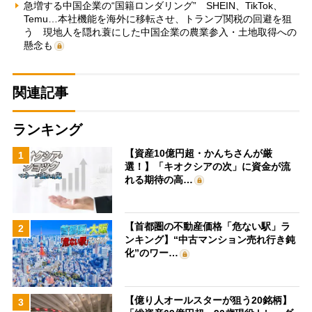
急増する中国企業の“国籍ロンダリング” SHEIN、TikTok、
Temu…本社機能を海外に移転させ、トランプ関税の回避を狙
う 現地人を隠れ蓑にした中国企業の農業参入・土地取得への
懸念も
関連記事
ランキング
【資産10億円超・かんちさんが厳
1
選！】「キオクシアの次」に資金が流
れる期待の高…
【首都圏の不動産価格「危ない駅」ラ
2
ンキング】“中古マンション売れ行き鈍
化”のワー…
【億り人オールスターが狙う20銘柄】
3