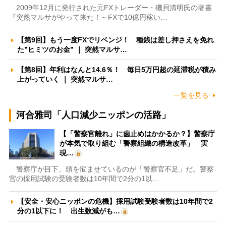
2009年12月に発行された元FXトレーダー・磯貝清明氏の著書
『突然マルサがやって来た！～FXで10億円稼い…
【第9回】もう一度FXでリベンジ！ 種銭は差し押さえを免れ
た”ヒミツのお金” ｜ 突然マルサ…
【第8回】年利はなんと14.6％！ 毎日5万円超の延滞税が積み
上がっていく ｜ 突然マルサ…
一覧を見る
河合雅司「人口減少ニッポンの活路」
【「警察官離れ」に歯止めはかかるか？】警察庁
が本気で取り組む「警察組織の構造改革」 実
現…
警察庁が目下、頭を悩ませているのが「警察官不足」だ。警察
官の採用試験の受験者数は10年間で2分の1以…
【安全・安心ニッポンの危機】採用試験受験者数は10年間で2
分の1以下に！ 出生数減がも…