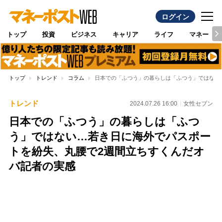
ログイン
トップ
投資
ビジネス
キャリア
ライフ
マネー
トップ
トレンド
コラム
日本での「ふつう」の暮らしは「ふつう」ではない
トレンド
2024.07.26 16:00
女性セブン
日本での「ふつう」の暮らしは「ふつ
う」ではない…若き日に海外でパスポー
トを紛失、丸腰で2週間立ちすくんだオ
バ記者の実感
Loaded
:
96.26%
/
Unmute