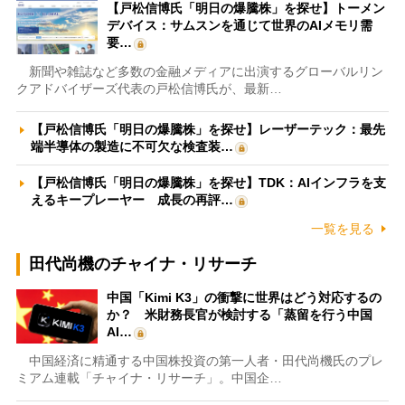
【戸松信博氏「明日の爆騰株」を探せ】トーメン
デバイス：サムスンを通じて世界のAIメモリ需
要…
新聞や雑誌など多数の金融メディアに出演するグローバルリン
クアドバイザーズ代表の戸松信博氏が、最新…
【戸松信博氏「明日の爆騰株」を探せ】レーザーテック：最先
端半導体の製造に不可欠な検査装…
【戸松信博氏「明日の爆騰株」を探せ】TDK：AIインフラを支
えるキープレーヤー 成長の再評…
一覧を見る
田代尚機のチャイナ・リサーチ
中国「Kimi K3」の衝撃に世界はどう対応するの
か？ 米財務長官が検討する「蒸留を行う中国
AI…
中国経済に精通する中国株投資の第一人者・田代尚機氏のプレ
ミアム連載「チャイナ・リサーチ」。中国企…