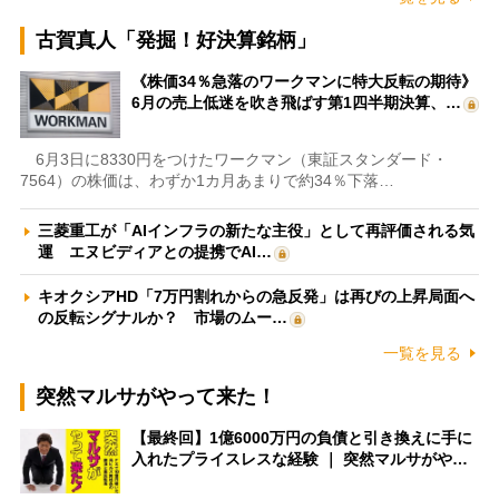
古賀真人「発掘！好決算銘柄」
《株価34％急落のワークマンに特大反転の期待》
6月の売上低迷を吹き飛ばす第1四半期決算、…
6月3日に8330円をつけたワークマン（東証スタンダード・
7564）の株価は、わずか1カ月あまりで約34％下落…
三菱重工が「AIインフラの新たな主役」として再評価される気
運 エヌビディアとの提携でAI…
キオクシアHD「7万円割れからの急反発」は再びの上昇局面へ
の反転シグナルか？ 市場のムー…
一覧を見る
突然マルサがやって来た！
【最終回】1億6000万円の負債と引き換えに手に
入れたプライスレスな経験 ｜ 突然マルサがや…