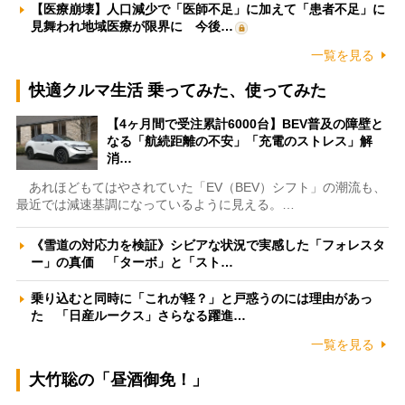
【医療崩壊】人口減少で「医師不足」に加えて「患者不足」に
見舞われ地域医療が限界に 今後…
一覧を見る
快適クルマ生活 乗ってみた、使ってみた
【4ヶ月間で受注累計6000台】BEV普及の障壁と
なる「航続距離の不安」「充電のストレス」解
消…
あれほどもてはやされていた「EV（BEV）シフト」の潮流も、
最近では減速基調になっているように見える。…
《雪道の対応力を検証》シビアな状況で実感した「フォレスタ
ー」の真価 「ターボ」と「スト…
乗り込むと同時に「これが軽？」と戸惑うのには理由があっ
た 「日産ルークス」さらなる躍進…
一覧を見る
大竹聡の「昼酒御免！」