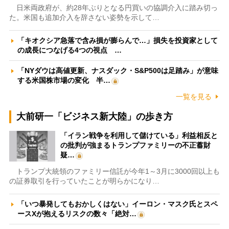
日米両政府が、約28年ぶりとなる円買いの協調介入に踏み切っ
た。米国も追加介入を辞さない姿勢を示して…
「キオクシア急落で含み損が膨らんで…」損失を投資家として
の成長につなげる4つの視点 …
「NYダウは高値更新、ナスダック・S&P500は足踏み」が意味
する米国株市場の変化 半…
一覧を見る
大前研一「ビジネス新大陸」の歩き方
「イラン戦争を利用して儲けている」利益相反と
の批判が強まるトランプファミリーの不正蓄財
疑…
トランプ大統領のファミリー信託が今年1～3月に3000回以上も
の証券取引を行っていたことが明らかになり…
「いつ暴発してもおかしくはない」イーロン・マスク氏とスペ
ースXが抱えるリスクの数々「絶対…