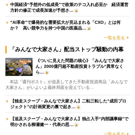
中国経済“予想外の低成長”で政策のテコ入れ必至か 経済運営
方針の修正で成長加速が予想さ…
“AI革命”で爆発的な需要拡大が見込まれる「CXO」とは何
か？ 高い競争力を持つ中国の医薬品…
一覧を見る
「みんなで大家さん」配当ストップ騒動の内幕
《ついに見えた問題の核心》「みんなで大家さ
ん」2000億円超不動産投資トラブル“異常なく
ら…
本誌『週刊ポスト』が追及してきた不動産投資商品「みんなで
大家さん」がいよいよ最終局面を迎えている…
【独走スクープ・みんなで大家さん】二転三転した“成田プロ
ジェクト”の計画変更の裏で起き…
【追及スクープ・みんなで大家さん】独占入手“内部議事録”で
明かされる柳瀬健一・代表の思…
一覧を見る