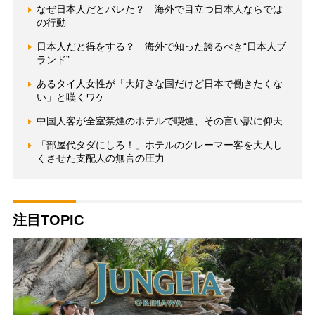
なぜ日本人だとバレた？ 海外で目立つ日本人ならでは
の行動
日本人だと得をする？ 海外で知った誇るべき“日本人ブ
ランド”
あるタイ人女性が「大好きな国だけど日本で働きたくな
い」と嘆くワケ
中国人客が全室禁煙のホテルで喫煙、その言い訳に仰天
「部屋代タダにしろ！」ホテルのクレーマー客を大人し
くさせた支配人の無言の圧力
注目TOPIC