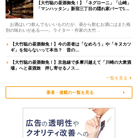
【大竹聡の昼酒御免！】「ネグローニ」「山崎」
「マンハッタン」新宿三丁目の隠れ家バーで1…
お酒はいつ飲んでもいいものだが、昼から飲むお酒にはまた格
別の味わいがある――。ライター・作家の大竹…
【大竹聡の昼酒御免！】今の若者は「なめろう」や「キヌカツ
ギ」を知らないって本当？ 昔の…
【大竹聡の昼酒御免！】京急線で多摩川越えて「川崎の大衆酒
場」へと昼酒旅 押し寄せるノス…
一覧を見る
著者・連載の一覧を見る