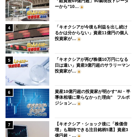
「総資産69億円超」90歳現役トレーダ
ーから“10…
「キオクシアが今後も利益を出し続け
4
るかは分からない」資産11億円の個人
投資家が…
「キオクシアが再び株価10万円になる
5
日は遠い」資産3億円超のサラリーマン
投資家が…
資産10億円超の投資家が明かす“AI・半
6
導体相場に乗らなかった理由” フルポ
ジション…
【キオクシア・ショック後に「株価倍
7
増」も期待できる注目銘柄5選】資産3
億円超・…