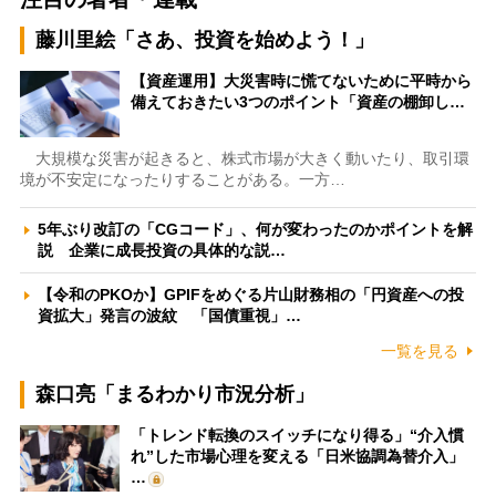
藤川里絵「さあ、投資を始めよう！」
【資産運用】大災害時に慌てないために平時から
備えておきたい3つのポイント「資産の棚卸し…
大規模な災害が起きると、株式市場が大きく動いたり、取引環
境が不安定になったりすることがある。一方…
5年ぶり改訂の「CGコード」、何が変わったのかポイントを解
説 企業に成長投資の具体的な説…
【令和のPKOか】GPIFをめぐる片山財務相の「円資産への投
資拡大」発言の波紋 「国債重視」…
一覧を見る
森口亮「まるわかり市況分析」
「トレンド転換のスイッチになり得る」“介入慣
れ”した市場心理を変える「日米協調為替介入」
…