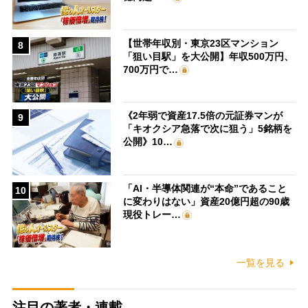
【世帯年収別・東京23区マンション
8
「狙い目駅」を大公開】年収500万円、
700万円で…
《2年弱で資産17.5倍の元証券マンが
9
「キオクシア急落で次に狙う」5銘柄を
公開》10…
「AI・半導体関連が“本命”であること
10
に変わりはない」資産20億円超の90歳
現役トレー…
一覧を見る
注目の著者・連載