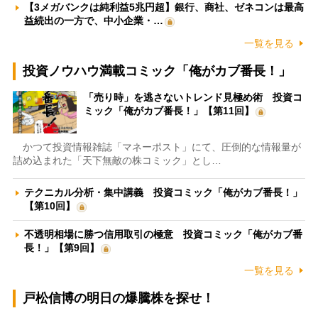
【3メガバンクは純利益5兆円超】銀行、商社、ゼネコンは最高
益続出の一方で、中小企業・…
一覧を見る
投資ノウハウ満載コミック「俺がカブ番長！」
「売り時」を逃さないトレンド見極め術 投資コ
ミック「俺がカブ番長！」【第11回】
かつて投資情報雑誌「マネーポスト」にて、圧倒的な情報量が
詰め込まれた「天下無敵の株コミック」とし…
テクニカル分析・集中講義 投資コミック「俺がカブ番長！」
【第10回】
不透明相場に勝つ信用取引の極意 投資コミック「俺がカブ番
長！」【第9回】
一覧を見る
戸松信博の明日の爆騰株を探せ！