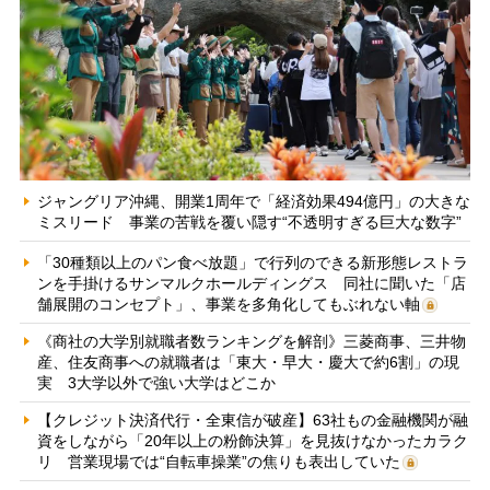
ジャングリア沖縄、開業1周年で「経済効果494億円」の大きな
ミスリード 事業の苦戦を覆い隠す“不透明すぎる巨大な数字”
「30種類以上のパン食べ放題」で行列のできる新形態レストラ
ンを手掛けるサンマルクホールディングス 同社に聞いた「店
舗展開のコンセプト」、事業を多角化してもぶれない軸
《商社の大学別就職者数ランキングを解剖》三菱商事、三井物
産、住友商事への就職者は「東大・早大・慶大で約6割」の現
実 3大学以外で強い大学はどこか
【クレジット決済代行・全東信が破産】63社もの金融機関が融
資をしながら「20年以上の粉飾決算」を見抜けなかったカラク
リ 営業現場では“自転車操業”の焦りも表出していた