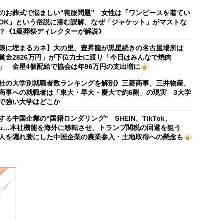
のお葬式で悩ましい“喪服問題” 女性は「ワンピースを着てい
OK」という俗説に潜む誤解、なぜ「ジャケット」がマストな
？《1級葬祭ディレクターが解説》
俵に埋まるカネ】大の里、豊昇龍が黒星続きの名古屋場所は
賞金2826万円」が下位力士に渡り「今日はみんなで焼肉
」 金星4個配給で協会は年96万円の支出増に
社の大学別就職者数ランキングを解剖》三菱商事、三井物産、
商事への就職者は「東大・早大・慶大で約6割」の現実 3大学
で強い大学はどこか
する中国企業の“国籍ロンダリング” SHEIN、TikTok、
mu…本社機能を海外に移転させ、トランプ関税の回避を狙う
人を隠れ蓑にした中国企業の農業参入・土地取得への懸念も