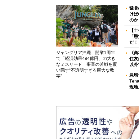
猛暑
けば
のか
【土
「懸
だ！
ジャングリア沖縄、開業1周年
《商
で「経済効果494億円」の大き
住友
なミスリード 事業の苦戦を覆
以外
い隠す“不透明すぎる巨大な数
急増
字”
Te
現地