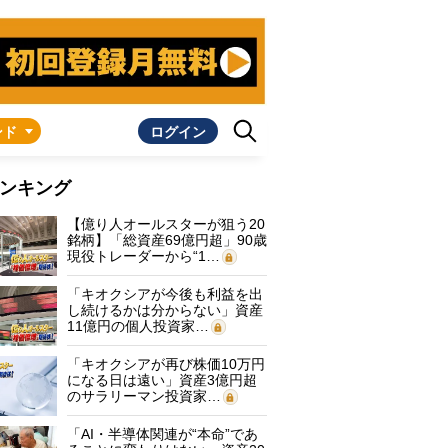
ンド
ログイン
ンキング
【億り人オールスターが狙う20
銘柄】「総資産69億円超」90歳
現役トレーダーから“1…
「キオクシアが今後も利益を出
し続けるかは分からない」資産
11億円の個人投資家…
「キオクシアが再び株価10万円
になる日は遠い」資産3億円超
のサラリーマン投資家…
「AI・半導体関連が“本命”であ