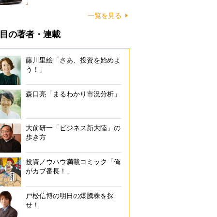
一覧を見る
目の著者・連載
藤川里絵「さあ、投資を始めよ
う！」
森口亮「まるわかり市況分析」
大前研一「ビジネス新大陸」の
歩き方
投資ノウハウ満載コミック「俺
がカブ番長！」
戸松信博の明日の爆騰株を探
せ！