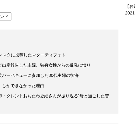
【お
202
ンド
インスタに投稿したマタニティフォト
で出産報告した主婦、独身女性からの反発に憤り
族バーベキューに参加した30代主婦の後悔
」しかできなかった理由
師・タレントおおたわ史絵さんが振り返る“母と過ごした苦