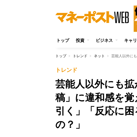
トップ
投資
ビジネス
キャリ
トップ
トレンド
ネット
トレンド
芸能人以外にも拡
稿」に違和感を覚
引く」「反応に困
の？」