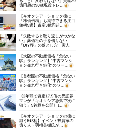
ることに変わりはない」資産20
億円超の90歳現役トレ…
【キオクシア・ショック後に
「株価倍増」も期待できる注目
銘柄5選】資産3億円超…
「失敗すると取り返しがつかな
い」葬儀社の手を借りない
「DIY葬」の落とし穴 素人
に…
【大阪の不動産価格「危ない
駅」ランキング】“中古マンシ
ョン売れ行き鈍化”のワー…
【首都圏の不動産価格「危ない
駅」ランキング】“中古マンシ
ョン売れ行き鈍化”のワ…
《2年弱で資産17.5倍の元証券
マンが「キオクシア急落で次に
狙う」5銘柄を公開》1…
【キオクシア・ショックの後に
狙う5銘柄】イベント投資家の
億り人・羽根英樹氏が…