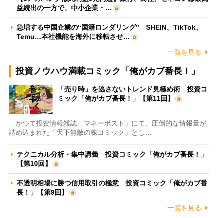
益続出の一方で、中小企業・…
急増する中国企業の“国籍ロンダリング” SHEIN、TikTok、
Temu…本社機能を海外に移転させ…
一覧を見る
投資ノウハウ満載コミック「俺がカブ番長！」
「売り時」を逃さないトレンド見極め術 投資コ
ミック「俺がカブ番長！」【第11回】
かつて投資情報雑誌「マネーポスト」にて、圧倒的な情報量が
詰め込まれた「天下無敵の株コミック」とし…
テクニカル分析・集中講義 投資コミック「俺がカブ番長！」
【第10回】
不透明相場に勝つ信用取引の極意 投資コミック「俺がカブ番
長！」【第9回】
一覧を見る