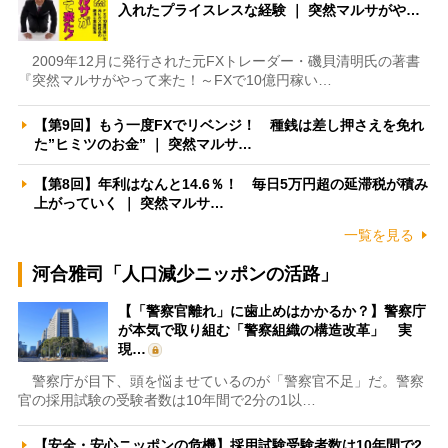
入れたプライスレスな経験 ｜ 突然マルサがや…
2009年12月に発行された元FXトレーダー・磯貝清明氏の著書
『突然マルサがやって来た！～FXで10億円稼い…
【第9回】もう一度FXでリベンジ！ 種銭は差し押さえを免れ
た”ヒミツのお金” ｜ 突然マルサ…
【第8回】年利はなんと14.6％！ 毎日5万円超の延滞税が積み
上がっていく ｜ 突然マルサ…
一覧を見る
河合雅司「人口減少ニッポンの活路」
【「警察官離れ」に歯止めはかかるか？】警察庁
が本気で取り組む「警察組織の構造改革」 実
現…
警察庁が目下、頭を悩ませているのが「警察官不足」だ。警察
官の採用試験の受験者数は10年間で2分の1以…
【安全・安心ニッポンの危機】採用試験受験者数は10年間で2