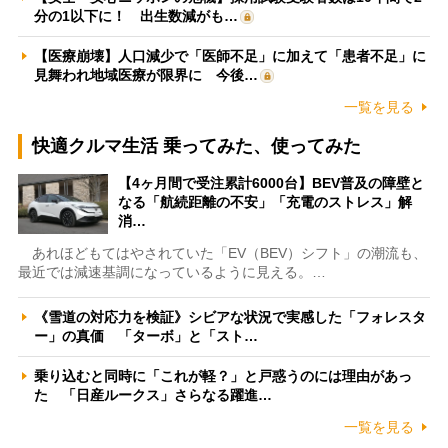
分の1以下に！ 出生数減がも…
【医療崩壊】人口減少で「医師不足」に加えて「患者不足」に
見舞われ地域医療が限界に 今後…
一覧を見る
快適クルマ生活 乗ってみた、使ってみた
【4ヶ月間で受注累計6000台】BEV普及の障壁と
なる「航続距離の不安」「充電のストレス」解
消…
あれほどもてはやされていた「EV（BEV）シフト」の潮流も、
最近では減速基調になっているように見える。…
《雪道の対応力を検証》シビアな状況で実感した「フォレスタ
ー」の真価 「ターボ」と「スト…
乗り込むと同時に「これが軽？」と戸惑うのには理由があっ
た 「日産ルークス」さらなる躍進…
一覧を見る