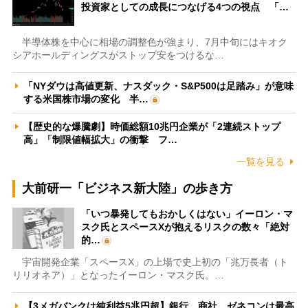
投資家としての成長につなげる4つの視点 「…
半導体株を中心に相場の調整色が強まり、7月中旬にはキオク
シアホールディングスがストップ安をつけるな…
「NYダウは高値更新、ナスダック・S&P500は足踏み」が意味
する米国株市場の変化 半…
【歴史的な爆騰劇】時価総額10兆円企業が「2連続ストップ
高」「制限値幅拡大」の衝撃 フ…
一覧を見る
大前研一「ビジネス新大陸」の歩き方
「いつ暴発してもおかしくはない」イーロン・マ
スク氏とスペースXが抱えるリスクの数々「絶対
的…
宇宙開発企業「スペースX」の上場で史上初の「兆万長者（ト
リリオネア）」となったイーロン・マスク氏。…
【3メガバンクは純利益5兆円超】銀行、商社、ゼネコンは最高