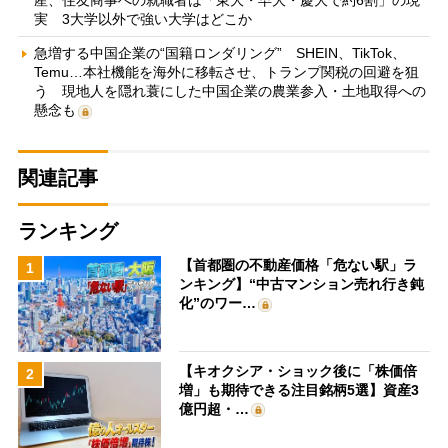
産、住友商事への就職者は「東大・早大・慶大で約6割」の現
実 3大学以外で強い大学はどこか
急増する中国企業の“国籍ロンダリング” SHEIN、TikTok、
Temu…本社機能を海外に移転させ、トランプ関税の回避を狙
う 現地人を隠れ蓑にした中国企業の農業参入・土地取得への
懸念も
関連記事
ランキング
【首都圏の不動産価格「危ない駅」ラ
1
ンキング】“中古マンション売れ行き鈍
化”のワー…
【キオクシア・ショック後に「株価倍
2
増」も期待できる注目銘柄5選】資産3
億円超・…