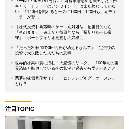
《一時1ドル＝141円台に》為替市場急変を演出した「円
キャリートレードのアンワインド」はまだ終わっていな
い 「140円を割れると一気に130円、120円も」元ディ
ーラーが警…
【株式投資】暴落時のケース別対処法 配当目的なら
「そのまま」、値上がり益目的なら「損切りルール厳
守」、ポートフォリオ見直しの好機に
「たった20日間で350万円が消えるなんて」 定年後の
投資で大失敗した人たちの悲鳴
世界的株高の裏に潜む「大恐慌のリスク」 100年前の世
界恐慌と酷似している今の状況と過去から学ぶべきこと
悪夢の株価暴落サイン 「ヒンデンブルグ・オーメン」
とは？
注目TOPIC