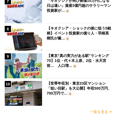
「キオクシアが再び株価10万円になる
7
日は遠い」資産3億円超のサラリーマン
投資家が…
【キオクシア・ショックの後に狙う5銘
8
柄】イベント投資家の億り人・羽根英
樹氏が厳…
【東京“真の実力がある駅”ランキング
9
70】1位・代々木上原、2位・水天宮
前… 人口増…
【世帯年収別・東京23区マンション
10
「狙い目駅」を大公開】年収500万円、
700万円で…
一覧を見る