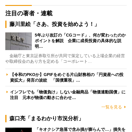
注目の著者・連載
藤川里絵「さあ、投資を始めよう！」
5年ぶり改訂の「CGコード」、何が変わったのか
ポイントを解説 企業に成長投資の具体的な説
明…
金融庁と東京証券取引所が共同で策定している上場企業の経営
や取締役会のあり方を定める「コーポレート…
【令和のPKOか】GPIFをめぐる片山財務相の「円資産への投
資拡大」発言の波紋 「国債重視」…
インフレでも「物価負け」しない金融商品「物価連動国債」に
注目 元本が物価の動きに合わせ…
一覧を見る
森口亮「まるわかり市況分析」
「キオクシア急落で含み損が膨らんで…」損失を