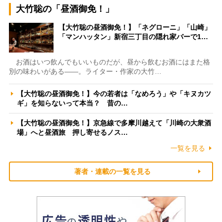
大竹聡の「昼酒御免！」
【大竹聡の昼酒御免！】「ネグローニ」「山崎」
「マンハッタン」新宿三丁目の隠れ家バーで1…
お酒はいつ飲んでもいいものだが、昼から飲むお酒にはまた格
別の味わいがある――。ライター・作家の大竹…
【大竹聡の昼酒御免！】今の若者は「なめろう」や「キヌカツ
ギ」を知らないって本当？ 昔の…
【大竹聡の昼酒御免！】京急線で多摩川越えて「川崎の大衆酒
場」へと昼酒旅 押し寄せるノス…
一覧を見る
著者・連載の一覧を見る