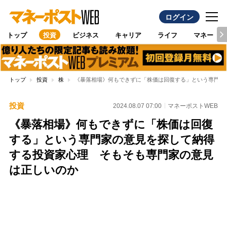
ログイン
トップ
投資
ビジネス
キャリア
ライフ
マネー
トップ
投資
株
《暴落相場》何もできずに「株価は回復する」という専門家
投資
2024.08.07 07:00
マネーポストWEB
《暴落相場》何もできずに「株価は回復
する」という専門家の意見を探して納得
する投資家心理 そもそも専門家の意見
は正しいのか
Loaded
:
100.00%
/
Unmute