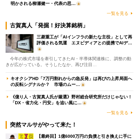
明かされる柳瀬健一・代表の思…
一覧を見る
古賀真人「発掘！好決算銘柄」
三菱重工が「AIインフラの新たな主役」として再
評価される気運 エヌビディアとの提携でAIデ…
今年の株式市場を牽引してきたAI・半導体関連株に、調整の動
きが広がっている。そうしたなか、再び注目…
キオクシアHD「7万円割れからの急反発」は再びの上昇局面へ
の反転シグナルか？ 市場のムー…
《億り人・古賀真人氏が厳選》野村総合研究所だけじゃない！
「DX・省力化・円安」を追い風に…
一覧を見る
突然マルサがやって来た！
【最終回】1億6000万円の負債と引き換えに手に