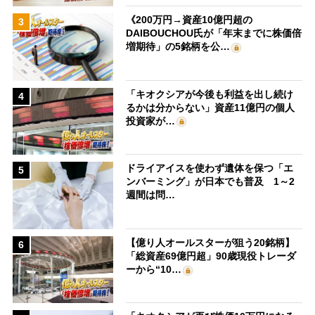
《200万円→資産10億円超の
3
DAIBOUCHOU氏が「年末までに株価倍
増期待」の5銘柄を公…
「キオクシアが今後も利益を出し続け
4
るかは分からない」資産11億円の個人
投資家が…
ドライアイスを使わず遺体を保つ「エ
5
ンバーミング」が日本でも普及 1～2
週間は問…
【億り人オールスターが狙う20銘柄】
6
「総資産69億円超」90歳現役トレーダ
ーから“10…