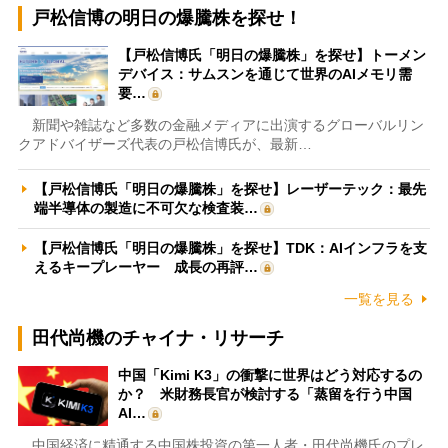
戸松信博の明日の爆騰株を探せ！
【戸松信博氏「明日の爆騰株」を探せ】トーメン
デバイス：サムスンを通じて世界のAIメモリ需
要…
新聞や雑誌など多数の金融メディアに出演するグローバルリン
クアドバイザーズ代表の戸松信博氏が、最新…
【戸松信博氏「明日の爆騰株」を探せ】レーザーテック：最先
端半導体の製造に不可欠な検査装…
【戸松信博氏「明日の爆騰株」を探せ】TDK：AIインフラを支
えるキープレーヤー 成長の再評…
一覧を見る
田代尚機のチャイナ・リサーチ
中国「Kimi K3」の衝撃に世界はどう対応するの
か？ 米財務長官が検討する「蒸留を行う中国
AI…
中国経済に精通する中国株投資の第一人者・田代尚機氏のプレ