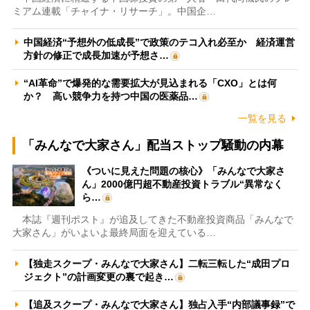
ミアム連載「チャイナ・リサーチ」。中国企…
中国経済“予想外の低成長”で政策のテコ入れ必至か 経済運営
方針の修正で成長加速が予想さ…
“AI革命”で爆発的な需要拡大が見込まれる「CXO」とは何
か？ 高い競争力を持つ中国の医薬品…
一覧を見る
「みんなで大家さん」配当ストップ騒動の内幕
《ついに見えた問題の核心》「みんなで大家さ
ん」2000億円超不動産投資トラブル“異常なく
ら…
本誌『週刊ポスト』が追及してきた不動産投資商品「みんなで
大家さん」がいよいよ最終局面を迎えている…
【独走スクープ・みんなで大家さん】二転三転した“成田プロ
ジェクト”の計画変更の裏で起き…
【追及スクープ・みんなで大家さん】独占入手“内部議事録”で