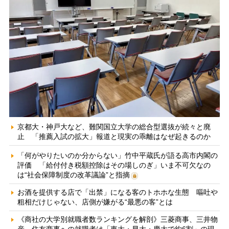
京都大・神戸大など、難関国立大学の総合型選抜が続々と廃
止 「推薦入試の拡大」報道と現実の乖離はなぜ起きるのか
「何がやりたいのか分からない」竹中平蔵氏が語る高市内閣の
評価 「給付付き税額控除はその場しのぎ」いま不可欠なの
は“社会保障制度の改革議論”と指摘
お酒を提供する店で「出禁」になる客のトホホな生態 嘔吐や
粗相だけじゃない、店側が嫌がる“最悪の客”とは
《商社の大学別就職者数ランキングを解剖》三菱商事、三井物