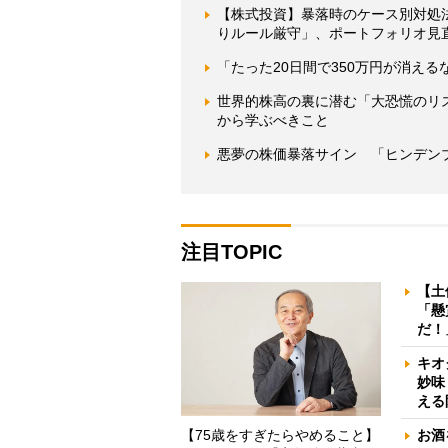
【株式投資】暴落時のケース別対処
りルール厳守」、ポートフォリオ見
「たった20日間で350万円が消え
世界的株高の裏に潜む「大恐慌のリ
から学ぶべきこと
悪夢の株価暴落サイン 「ヒンデン
注目TOPIC
【土
「懸
だ！
キオ
妙味
える
【75歳をすぎたらやめること】
お酒