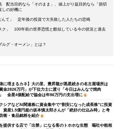
法 配当目的なら「そのまま」、値上がり益目的なら「損切
直しの好機に
るなんて」 定年後の投資で大失敗した人たちの悲鳴
スク」 100年前の世界恐慌と酷似している今の状況と過去
ブルグ・オーメン」とは？
俵に埋まるカネ】大の里、豊昇龍が黒星続きの名古屋場所は
賞金2826万円」が下位力士に渡り「今日はみんなで焼肉
」 金星4個配給で協会は年96万円の支出増に
クシアなどAI関連株に資金集中で“割安になった成長株”に投資
 資産1.5億円超の坂本慎太郎さんが「絶好の仕込み時」と考
防衛・食品銘柄を紹介
を提供する店で「出禁」になる客のトホホな生態 嘔吐や粗相