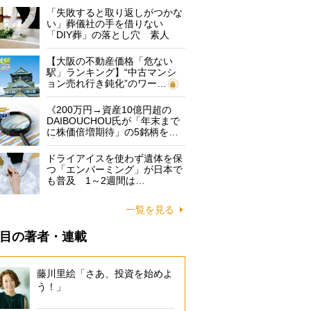
「失敗すると取り返しがつかな
い」葬儀社の手を借りない
「DIY葬」の落とし穴 素人
に…
【大阪の不動産価格「危ない
駅」ランキング】“中古マンシ
ョン売れ行き鈍化”のワー…
《200万円→資産10億円超の
DAIBOUCHOU氏が「年末まで
に株価倍増期待」の5銘柄を…
ドライアイスを使わず遺体を保
つ「エンバーミング」が日本で
も普及 1～2週間は…
一覧を見る
目の著者・連載
藤川里絵「さあ、投資を始めよ
う！」