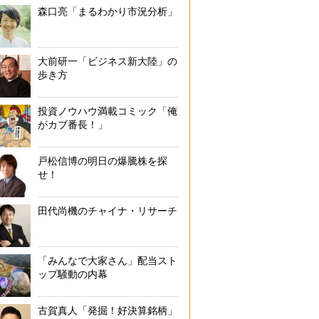
森口亮「まるわかり市況分析」
大前研一「ビジネス新大陸」の
歩き方
投資ノウハウ満載コミック「俺
がカブ番長！」
戸松信博の明日の爆騰株を探
せ！
田代尚機のチャイナ・リサーチ
「みんなで大家さん」配当スト
ップ騒動の内幕
古賀真人「発掘！好決算銘柄」