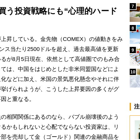
7
買う投資戦略にも“心理的ハード
8
上昇している。金先物（COMEX）の値動きをみ
ンス当たり2500ドルを超え、過去最高値を更新
9
るが8月5日現在、依然として高値圏でのもみ合
しては、中国をはじめとした非米同盟国などによ
10
迫化などに加え、米国の景気悪化懸念やそれに伴
が挙げられようが、こうした上昇要因の多くがグ
要因と重なる。
注
の相関関係にあるのなら、バブル崩壊後のよう
けるかもしれないと心配でならない投資家は、リ
一部を売却して金（ゴールド）関連の金融商品を