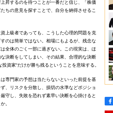
び上昇するのを待つことが一番だと信じ、「株価
家たちの意見を探すことで、自分を納得させるこ
資上級者であっても、こうした心理的問題を克
下すのは簡単ではない。相場にもよるが、残念な
家は全体のごく一部に過ぎない。この現実は、ほ
的な決断をしてしまい、その結果、合理的な決断
な投資家”だけが勝ち残るということを意味する。
は専門家の予想は当たらないといった前提を基
せず、リスクを分散し、損切の水準などポジショ
を厳守し、失敗を恐れず素早い決断を心掛けると
うか。