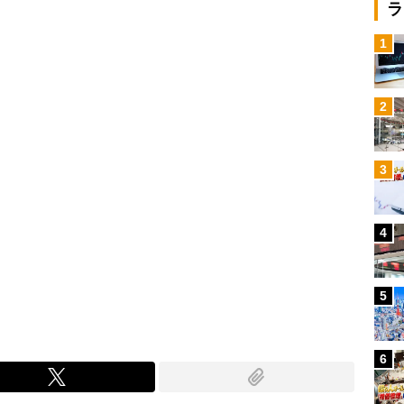
Loaded
:
ラ
100.00%
/
1
2
3
4
5
6