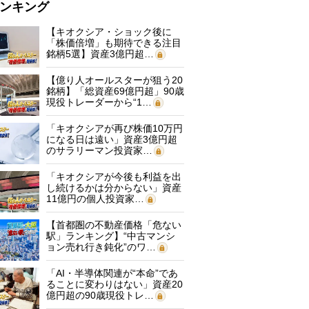
ンキング
【キオクシア・ショック後に
「株価倍増」も期待できる注目
銘柄5選】資産3億円超…
【億り人オールスターが狙う20
銘柄】「総資産69億円超」90歳
現役トレーダーから“1…
「キオクシアが再び株価10万円
になる日は遠い」資産3億円超
のサラリーマン投資家…
「キオクシアが今後も利益を出
し続けるかは分からない」資産
11億円の個人投資家…
【首都圏の不動産価格「危ない
駅」ランキング】“中古マンシ
ョン売れ行き鈍化”のワ…
「AI・半導体関連が“本命”であ
ることに変わりはない」資産20
億円超の90歳現役トレ…