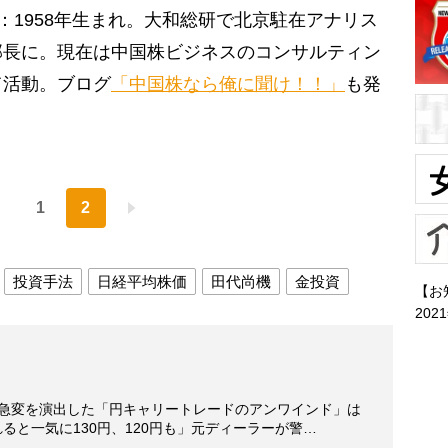
：1958年生まれ。大和総研で北京駐在アナリス
部長に。現在は中国株ビジネスのコンサルティン
て活動。ブログ
「中国株なら俺に聞け！！」
も発
1
2
投資手法
日経平均株価
田代尚機
金投資
【お
202
場急変を演出した「円キャリートレードのアンワインド」は
ると一気に130円、120円も」元ディーラーが警…