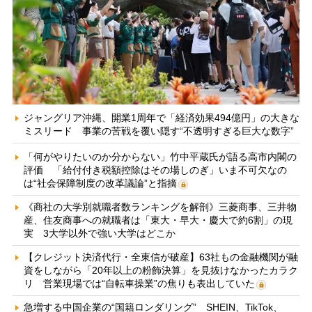
ジャングリア沖縄、開業1周年で「経済効果494億円」の大きな
ミスリード 事業の苦戦を覆い隠す“不透明すぎる巨大な数字”
「何がやりたいのか分からない」竹中平蔵氏が語る高市内閣の
評価 「給付付き税額控除はその場しのぎ」いま不可欠なの
は“社会保障制度の改革議論”と指摘
《商社の大学別就職者数ランキングを解剖》三菱商事、三井物
産、住友商事への就職者は「東大・早大・慶大で約6割」の現
実 3大学以外で強い大学はどこか
【クレジット決済代行・全東信が破産】63社もの金融機関が融
資をしながら「20年以上の粉飾決算」を見抜けなかったカラク
リ 営業現場では“自転車操業”の焦りも表出していた
急増する中国企業の“国籍ロンダリング” SHEIN、TikTok、