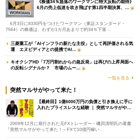
《株価34％急落のワークマンに特大反転の期待》
6月の売上低迷を吹き飛ばす第1四半期決算、…
6月3日に8330円をつけたワークマン（東証スタンダード・
7564）の株価は、わずか1カ月あまりで約34％下落…
三菱重工が「AIインフラの新たな主役」として再評価される気
運 エヌビディアとの提携でAI…
キオクシアHD「7万円割れからの急反発」は再びの上昇局面へ
の反転シグナルか？ 市場のムー…
一覧を見る
突然マルサがやって来た！
【最終回】1億6000万円の負債と引き換えに手に
入れたプライスレスな経験 ｜ 突然マルサがや…
2009年12月に発行された元FXトレーダー・磯貝清明氏の著書
『突然マルサがやって来た！～FXで10億円稼い…