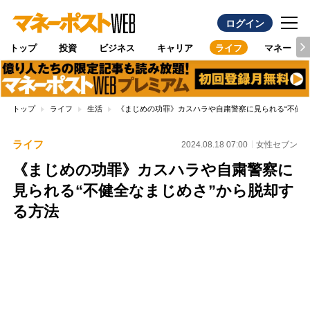
ログイン
トップ
投資
ビジネス
キャリア
ライフ
マネー
トップ
ライフ
生活
《まじめの功罪》カスハラや自粛警察に見られる“不健全
ライフ
2024.08.18 07:00
女性セブン
《まじめの功罪》カスハラや自粛警察に
見られる“不健全なまじめさ”から脱却す
る方法
Loaded
:
100.00%
/
Unmute