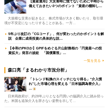
【資産運用】大災害時に慌てないために平時から
備えておきたい3つのポイント「資産の棚卸し…
大規模な災害が起きると、株式市場が大きく動いたり、取引環
境が不安定になったりすることがある。一方…
5年ぶり改訂の「CGコード」、何が変わったのかポイントを解
説 企業に成長投資の具体的な説…
【令和のPKOか】GPIFをめぐる片山財務相の「円資産への投
資拡大」発言の波紋 「国債重視」…
一覧を見る
森口亮「まるわかり市況分析」
「トレンド転換のスイッチになり得る」“介入慣
れ”した市場心理を変える「日米協調為替介入」
…
日米両政府が、約28年ぶりとなる円買いの協調介入に踏み切っ
た。米国も追加介入を辞さない姿勢を示して…