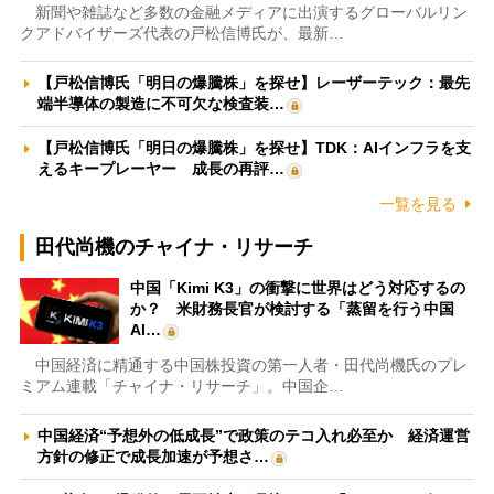
新聞や雑誌など多数の金融メディアに出演するグローバルリン
クアドバイザーズ代表の戸松信博氏が、最新…
【戸松信博氏「明日の爆騰株」を探せ】レーザーテック：最先
端半導体の製造に不可欠な検査装…
【戸松信博氏「明日の爆騰株」を探せ】TDK：AIインフラを支
えるキープレーヤー 成長の再評…
一覧を見る
田代尚機のチャイナ・リサーチ
中国「Kimi K3」の衝撃に世界はどう対応するの
か？ 米財務長官が検討する「蒸留を行う中国
AI…
中国経済に精通する中国株投資の第一人者・田代尚機氏のプレ
ミアム連載「チャイナ・リサーチ」。中国企…
中国経済“予想外の低成長”で政策のテコ入れ必至か 経済運営
方針の修正で成長加速が予想さ…