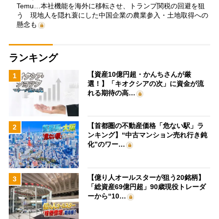
Temu…本社機能を海外に移転させ、トランプ関税の回避を狙
う 現地人を隠れ蓑にした中国企業の農業参入・土地取得への
懸念も
ランキング
【資産10億円超・かんちさんが厳
1
選！】「キオクシアの次」に資金が流
れる期待の高…
【首都圏の不動産価格「危ない駅」ラ
2
ンキング】“中古マンション売れ行き鈍
化”のワー…
【億り人オールスターが狙う20銘柄】
3
「総資産69億円超」90歳現役トレーダ
ーから“10…