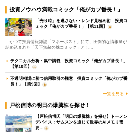
投資ノウハウ満載コミック「俺がカブ番長！」
「売り時」を逃さないトレンド見極め術 投資コ
ミック「俺がカブ番長！」【第11回】
かつて投資情報雑誌「マネーポスト」にて、圧倒的な情報量が
詰め込まれた「天下無敵の株コミック」とし…
テクニカル分析・集中講義 投資コミック「俺がカブ番長！」
【第10回】
不透明相場に勝つ信用取引の極意 投資コミック「俺がカブ番
長！」【第9回】
一覧を見る
戸松信博の明日の爆騰株を探せ！
【戸松信博氏「明日の爆騰株」を探せ】トーメン
デバイス：サムスンを通じて世界のAIメモリ需
要…