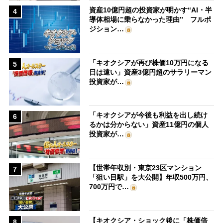
資産10億円超の投資家が明かす“AI・半
4
導体相場に乗らなかった理由” フルポ
ジション…
「キオクシアが再び株価10万円になる
5
日は遠い」資産3億円超のサラリーマン
投資家が…
「キオクシアが今後も利益を出し続け
6
るかは分からない」資産11億円の個人
投資家が…
【世帯年収別・東京23区マンション
7
「狙い目駅」を大公開】年収500万円、
700万円で…
【キオクシア・ショック後に「株価倍
8