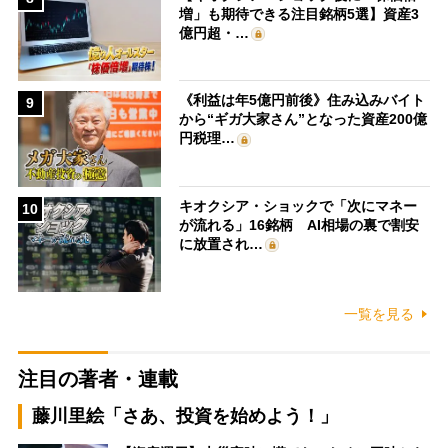
増」も期待できる注目銘柄5選】資産3
億円超・…
《利益は年5億円前後》住み込みバイト
9
から“ギガ大家さん”となった資産200億
円税理…
キオクシア・ショックで「次にマネー
10
が流れる」16銘柄 AI相場の裏で割安
に放置され…
一覧を見る
注目の著者・連載
藤川里絵「さあ、投資を始めよう！」