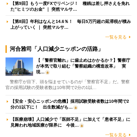
【第9回】もう一度FXでリベンジ！ 種銭は差し押さえを免れ
た”ヒミツのお金” ｜ 突然マルサ…
【第8回】年利はなんと14.6％！ 毎日5万円超の延滞税が積み
上がっていく ｜ 突然マルサ…
一覧を見る
河合雅司「人口減少ニッポンの活路」
【「警察官離れ」に歯止めはかかるか？】警察庁
が本気で取り組む「警察組織の構造改革」 実
現…
警察庁が目下、頭を悩ませているのが「警察官不足」だ。警察
官の採用試験の受験者数は10年間で2分の1以…
【安全・安心ニッポンの危機】採用試験受験者数は10年間で2
分の1以下に！ 出生数減がも…
【医療崩壊】人口減少で「医師不足」に加えて「患者不足」に
見舞われ地域医療が限界に 今後…
一覧を見る