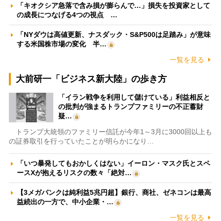
「キオクシア急落で含み損が膨らんで…」損失を投資家として
の成長につなげる4つの視点 …
「NYダウは高値更新、ナスダック・S&P500は足踏み」が意味
する米国株市場の変化 半…
一覧を見る
大前研一「ビジネス新大陸」の歩き方
「イラン戦争を利用して儲けている」利益相反と
の批判が強まるトランプファミリーの不正蓄財
疑…
トランプ大統領のファミリー信託が今年1～3月に3000回以上も
の証券取引を行っていたことが明らかになり…
「いつ暴発してもおかしくはない」イーロン・マスク氏とスペ
ースXが抱えるリスクの数々「絶対…
【3メガバンクは純利益5兆円超】銀行、商社、ゼネコンは最高
益続出の一方で、中小企業・…
一覧を見る