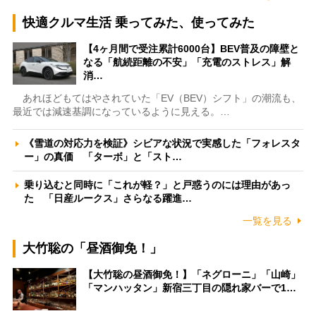
快適クルマ生活 乗ってみた、使ってみた
【4ヶ月間で受注累計6000台】BEV普及の障壁と
なる「航続距離の不安」「充電のストレス」解
消…
あれほどもてはやされていた「EV（BEV）シフト」の潮流も、
最近では減速基調になっているように見える。…
《雪道の対応力を検証》シビアな状況で実感した「フォレスタ
ー」の真価 「ターボ」と「スト…
乗り込むと同時に「これが軽？」と戸惑うのには理由があっ
た 「日産ルークス」さらなる躍進…
一覧を見る
大竹聡の「昼酒御免！」
【大竹聡の昼酒御免！】「ネグローニ」「山崎」
「マンハッタン」新宿三丁目の隠れ家バーで1…