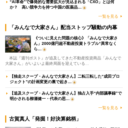
“AI革命”で爆発的な需要拡大が見込まれる「CXO」とは何
か？ 高い競争力を持つ中国の医薬品…
一覧を見る
「みんなで大家さん」配当ストップ騒動の内幕
《ついに見えた問題の核心》「みんなで大家さ
ん」2000億円超不動産投資トラブル“異常なく
ら…
本誌『週刊ポスト』が追及してきた不動産投資商品「みんなで
大家さん」がいよいよ最終局面を迎えている…
【独走スクープ・みんなで大家さん】二転三転した“成田プロ
ジェクト”の計画変更の裏で起き…
【追及スクープ・みんなで大家さん】独占入手“内部議事録”で
明かされる柳瀬健一・代表の思…
一覧を見る
古賀真人「発掘！好決算銘柄」