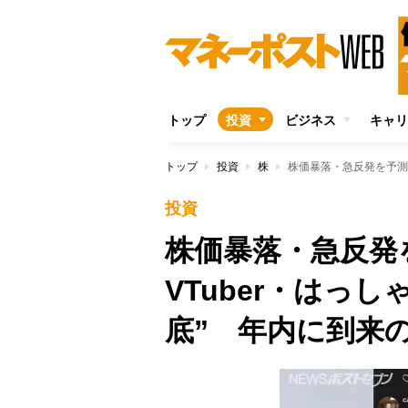
トップ
投資
ビジネス
キャリ
トップ
投資
株
投資
株価暴落・急反発
VTuber・はっ
底” 年内に到来