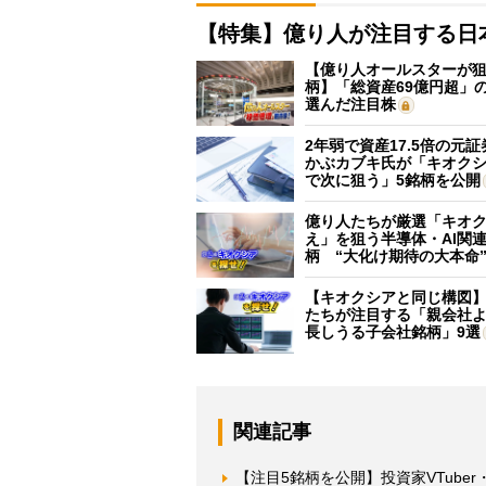
【特集】億り人が注目する日
【億り人オールスターが狙
柄】「総資産69億円超」の
選んだ注目株
2年弱で資産17.5倍の元
かぶカブキ氏が「キオク
で次に狙う」5銘柄を公開
億り人たちが厳選「キオ
え」を狙う半導体・AI関連
柄 “大化け期待の大本命
【キオクシアと同じ構図
たちが注目する「親会社
長しうる子会社銘柄」9選
関連記事
【注目5銘柄を公開】投資家VTub