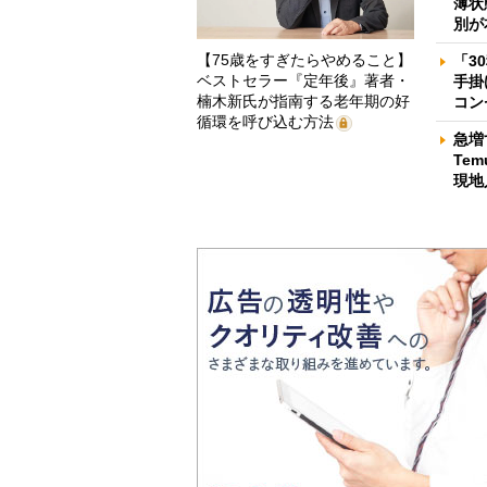
薄状
別が
【75歳をすぎたらやめること】
「3
ベストセラー『定年後』著者・
手掛
楠木新氏が指南する老年期の好
コン
循環を呼び込む方法
急増
Te
現地