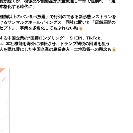
態が続くが、模倣品や類似品が大量流通し一部で値崩れ 「選
本格化する時代に」
0種類以上のパン食べ放題」で行列のできる新形態レストランを
けるサンマルクホールディングス 同社に聞いた「店舗展開の
セプト」、事業を多角化してもぶれない軸
する中国企業の“国籍ロンダリング” SHEIN、TikTok、
mu…本社機能を海外に移転させ、トランプ関税の回避を狙う
人を隠れ蓑にした中国企業の農業参入・土地取得への懸念も