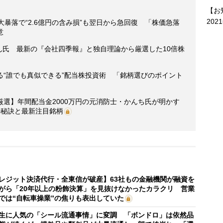
【お
202
大暴落で“2.6億円の含み損”も翌日から急回復 「株価急落
意
ゃん氏 最新の『会社四季報』と独自理論から厳選した10倍株
る“誰でも真似できる”配当株投資術 「銘柄選びのポイント
選】年間配当金2000万円の元消防士・かんち氏が明かす
の秘訣と最新注目銘柄
レジット決済代行・全東信が破産】63社もの金融機関が融資を
がら「20年以上の粉飾決算」を見抜けなかったカラクリ 営業
では“自転車操業”の焦りも表出していた
生に人気の「シール流通事情」に変調 「ボンドロ」は依然品