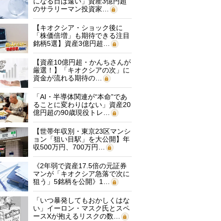
になる日は遠い」資産3億円超
のサラリーマン投資家…
【キオクシア・ショック後に
「株価倍増」も期待できる注目
銘柄5選】資産3億円超…
【資産10億円超・かんちさんが
厳選！】「キオクシアの次」に
資金が流れる期待の…
「AI・半導体関連が“本命”であ
ることに変わりはない」資産20
億円超の90歳現役トレ…
【世帯年収別・東京23区マンシ
ョン「狙い目駅」を大公開】年
収500万円、700万円…
《2年弱で資産17.5倍の元証券
マンが「キオクシア急落で次に
狙う」5銘柄を公開》1…
「いつ暴発してもおかしくはな
い」イーロン・マスク氏とスペ
ースXが抱えるリスクの数…