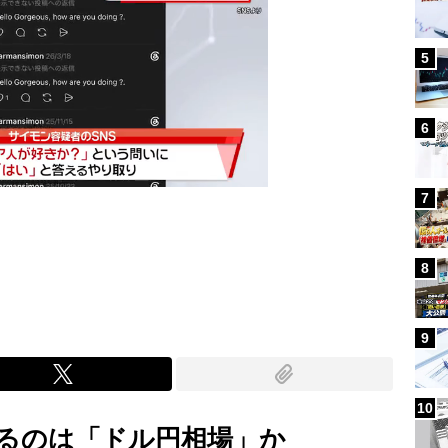
5
6
7
Mute
8
9
10
るのは「ドル円相場」か