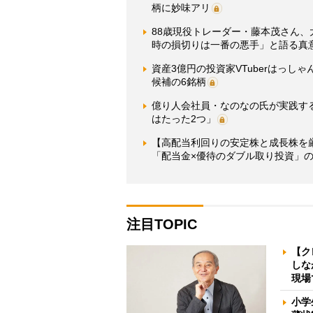
柄に妙味アリ
88歳現役トレーダー・藤本茂さん、
時の損切りは一番の悪手」と語る真
資産3億円の投資家VTuberはっし
候補の6銘柄
億り人会社員・なのなの氏が実践す
はたった2つ」
【高配当利回りの安定株と成長株を厳
「配当金×優待のダブル取り投資」
注目TOPIC
【ク
しな
現場
小学