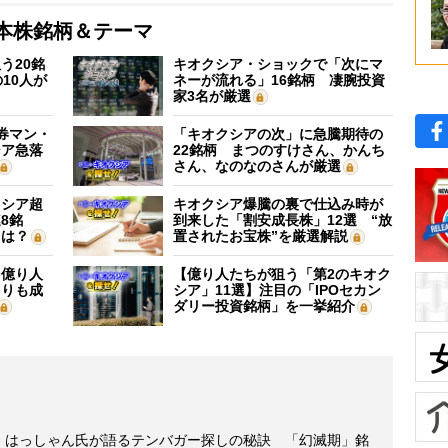
本株銘柄＆テーマ
う20銘
キオクシア・ショックで「次にマ
10人が
ネーが流れる」16銘柄 凄腕投資
家3名が厳選
証券マン・
「キオクシアの次」に急騰期待の
シア急落
22銘柄 まつのすけさん、かんち
さん、なのなのさんが厳選
クシア超
キオクシア爆騰の裏で仕込み時が
8銘
到来した「割安成長株」12選 “放
”は？
置されたお宝株”を厳選解説
】億り人
【億り人たちが狙う「第2のキオク
よりも成
シア」11選】注目の「IPOセカン
ダリー投資銘柄」を一挙紹介
er・はっしゃん氏が語るテンバガー探しの秘訣 「幻滅期」銘