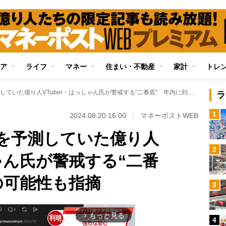
ア
ライフ
マネー
住まい・不動産
家計
トレ
株価暴落・急反発を予測していた億り人VTuber・はっしゃん氏が警戒する“二番底” 年内に到来の可能性も指摘
ラ
1
2024.08.20 16:00
マネーポストWEB
を予測していた億り人
2
しゃん氏が警戒する“二番
の可能性も指摘
3
もっと見る
arrow_forward_ios
4