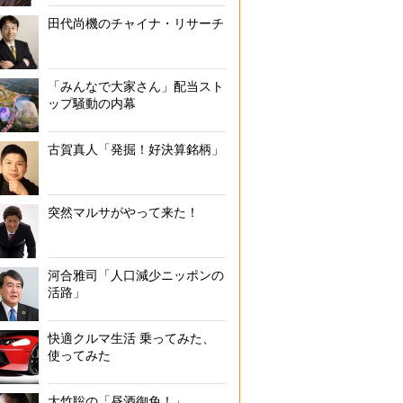
田代尚機のチャイナ・リサーチ
「みんなで大家さん」配当スト
ップ騒動の内幕
古賀真人「発掘！好決算銘柄」
突然マルサがやって来た！
河合雅司「人口減少ニッポンの
活路」
快適クルマ生活 乗ってみた、
使ってみた
大竹聡の「昼酒御免！」