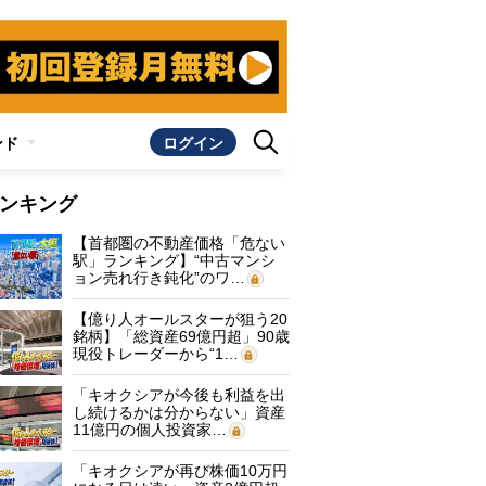
ンド
ログイン
ンキング
【首都圏の不動産価格「危ない
駅」ランキング】“中古マンシ
ョン売れ行き鈍化”のワ…
【億り人オールスターが狙う20
銘柄】「総資産69億円超」90歳
現役トレーダーから“1…
「キオクシアが今後も利益を出
し続けるかは分からない」資産
11億円の個人投資家…
「キオクシアが再び株価10万円