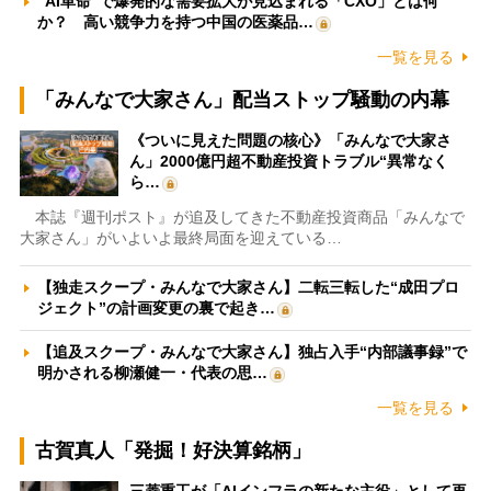
“AI革命”で爆発的な需要拡大が見込まれる「CXO」とは何
か？ 高い競争力を持つ中国の医薬品…
一覧を見る
「みんなで大家さん」配当ストップ騒動の内幕
《ついに見えた問題の核心》「みんなで大家さ
ん」2000億円超不動産投資トラブル“異常なく
ら…
本誌『週刊ポスト』が追及してきた不動産投資商品「みんなで
大家さん」がいよいよ最終局面を迎えている…
【独走スクープ・みんなで大家さん】二転三転した“成田プロ
ジェクト”の計画変更の裏で起き…
【追及スクープ・みんなで大家さん】独占入手“内部議事録”で
明かされる柳瀬健一・代表の思…
一覧を見る
古賀真人「発掘！好決算銘柄」
三菱重工が「AIインフラの新たな主役」として再