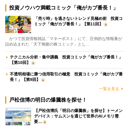
投資ノウハウ満載コミック「俺がカブ番長！」
「売り時」を逃さないトレンド見極め術 投資コ
ミック「俺がカブ番長！」【第11回】
かつて投資情報雑誌「マネーポスト」にて、圧倒的な情報量が
詰め込まれた「天下無敵の株コミック」とし…
テクニカル分析・集中講義 投資コミック「俺がカブ番長！」
【第10回】
不透明相場に勝つ信用取引の極意 投資コミック「俺がカブ番
長！」【第9回】
一覧を見る
戸松信博の明日の爆騰株を探せ！
【戸松信博氏「明日の爆騰株」を探せ】トーメン
デバイス：サムスンを通じて世界のAIメモリ需
要…