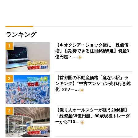
ランキング
【キオクシア・ショック後に「株価倍
1
増」も期待できる注目銘柄5選】資産3
億円超・…
【首都圏の不動産価格「危ない駅」ラ
2
ンキング】“中古マンション売れ行き鈍
化”のワー…
【億り人オールスターが狙う20銘柄】
3
「総資産69億円超」90歳現役トレーダ
ーから“10…