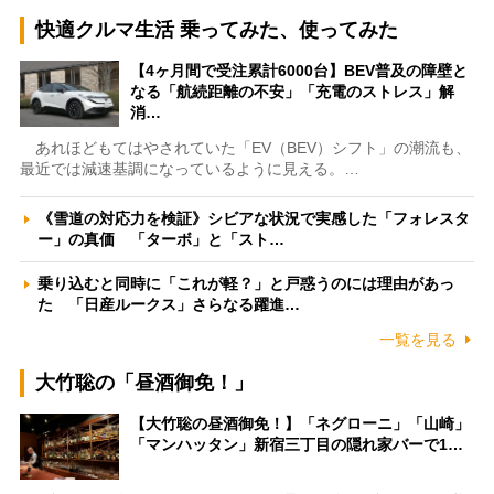
快適クルマ生活 乗ってみた、使ってみた
【4ヶ月間で受注累計6000台】BEV普及の障壁と
なる「航続距離の不安」「充電のストレス」解
消…
あれほどもてはやされていた「EV（BEV）シフト」の潮流も、
最近では減速基調になっているように見える。…
《雪道の対応力を検証》シビアな状況で実感した「フォレスタ
ー」の真価 「ターボ」と「スト…
乗り込むと同時に「これが軽？」と戸惑うのには理由があっ
た 「日産ルークス」さらなる躍進…
一覧を見る
大竹聡の「昼酒御免！」
【大竹聡の昼酒御免！】「ネグローニ」「山崎」
「マンハッタン」新宿三丁目の隠れ家バーで1…