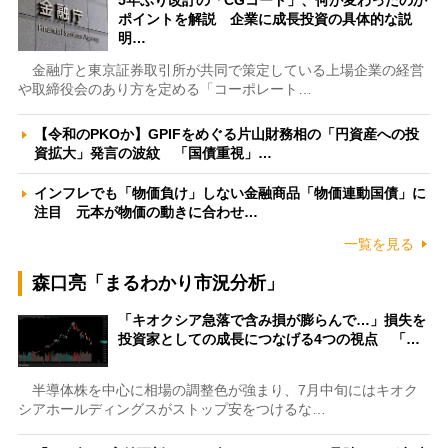
ポイントを解説 企業に成長投資の具体的な説
明…
金融庁と東京証券取引所が共同で策定している上場企業の経営
や取締役会のあり方を定める「コーポレート…
【令和のPKOか】GPIFをめぐる片山財務相の「円資産への投
資拡大」発言の波紋 「国債重視」…
インフレでも「物価負け」しない金融商品「物価連動国債」に
注目 元本が物価の動きに合わせ…
一覧を見る
森口亮「まるわかり市況分析」
「キオクシア急落で含み損が膨らんで…」損失を
投資家としての成長につなげる4つの視点 「…
半導体株を中心に相場の調整色が強まり、7月中旬にはキオク
シアホールディングスがストップ安をつけるな…