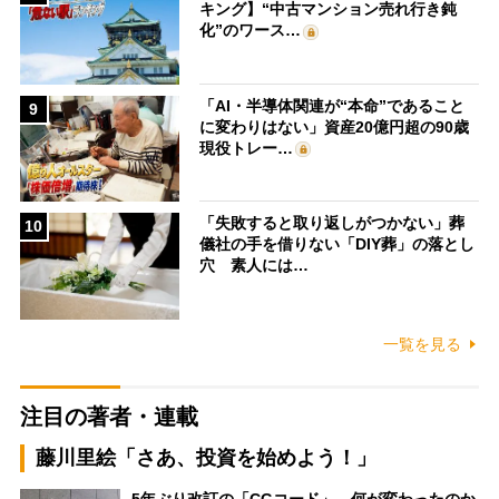
キング】“中古マンション売れ行き鈍
化”のワース…
「AI・半導体関連が“本命”であること
9
に変わりはない」資産20億円超の90歳
現役トレー…
「失敗すると取り返しがつかない」葬
10
儀社の手を借りない「DIY葬」の落とし
穴 素人には…
一覧を見る
注目の著者・連載
藤川里絵「さあ、投資を始めよう！」
5年ぶり改訂の「CGコード」、何が変わったのか