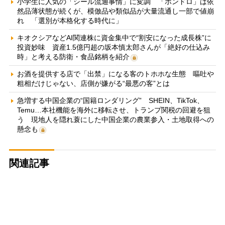
小学生に人気の「シール流通事情」に変調 「ボンドロ」は依
然品薄状態が続くが、模倣品や類似品が大量流通し一部で値崩
れ 「選別が本格化する時代に」
キオクシアなどAI関連株に資金集中で“割安になった成長株”に
投資妙味 資産1.5億円超の坂本慎太郎さんが「絶好の仕込み
時」と考える防衛・食品銘柄を紹介
お酒を提供する店で「出禁」になる客のトホホな生態 嘔吐や
粗相だけじゃない、店側が嫌がる“最悪の客”とは
急増する中国企業の“国籍ロンダリング” SHEIN、TikTok、
Temu…本社機能を海外に移転させ、トランプ関税の回避を狙
う 現地人を隠れ蓑にした中国企業の農業参入・土地取得への
懸念も
関連記事