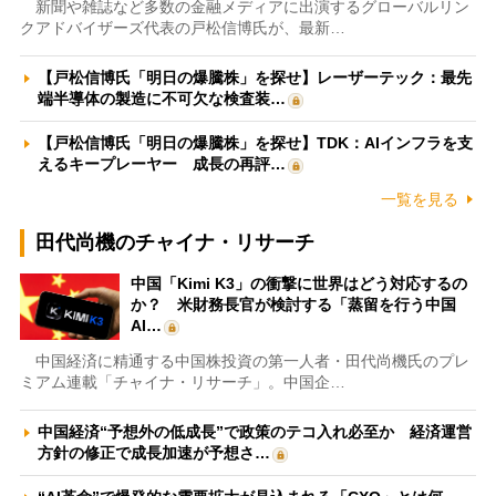
新聞や雑誌など多数の金融メディアに出演するグローバルリン
クアドバイザーズ代表の戸松信博氏が、最新…
【戸松信博氏「明日の爆騰株」を探せ】レーザーテック：最先
端半導体の製造に不可欠な検査装…
【戸松信博氏「明日の爆騰株」を探せ】TDK：AIインフラを支
えるキープレーヤー 成長の再評…
一覧を見る
田代尚機のチャイナ・リサーチ
中国「Kimi K3」の衝撃に世界はどう対応するの
か？ 米財務長官が検討する「蒸留を行う中国
AI…
中国経済に精通する中国株投資の第一人者・田代尚機氏のプレ
ミアム連載「チャイナ・リサーチ」。中国企…
中国経済“予想外の低成長”で政策のテコ入れ必至か 経済運営
方針の修正で成長加速が予想さ…