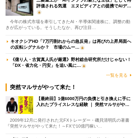
評価される気運 エヌビディアとの提携でAIデ…
今年の株式市場を牽引してきたAI・半導体関連株に、調整の動
きが広がっている。そうしたなか、再び注目…
キオクシアHD「7万円割れからの急反発」は再びの上昇局面へ
の反転シグナルか？ 市場のムー…
《億り人・古賀真人氏が厳選》野村総合研究所だけじゃない！
「DX・省力化・円安」を追い風に…
一覧を見る
突然マルサがやって来た！
【最終回】1億6000万円の負債と引き換えに手に
入れたプライスレスな経験 ｜ 突然マルサがや…
2009年12月に発行された元FXトレーダー・磯貝清明氏の著書
『突然マルサがやって来た！～FXで10億円稼い…