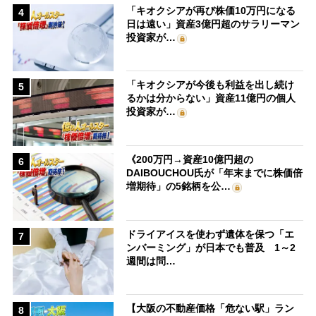
「キオクシアが再び株価10万円になる
4
日は遠い」資産3億円超のサラリーマン
投資家が…
「キオクシアが今後も利益を出し続け
5
るかは分からない」資産11億円の個人
投資家が…
《200万円→資産10億円超の
6
DAIBOUCHOU氏が「年末までに株価倍
増期待」の5銘柄を公…
ドライアイスを使わず遺体を保つ「エ
7
ンバーミング」が日本でも普及 1～2
週間は問…
【大阪の不動産価格「危ない駅」ラン
8