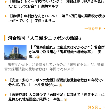
【第9回】もう一度FXでリベンジ！ 種銭は差し押さえを免れ
た”ヒミツのお金” ｜ 突然マルサ…
【第8回】年利はなんと14.6％！ 毎日5万円超の延滞税が積み
上がっていく ｜ 突然マルサ…
一覧を見る
河合雅司「人口減少ニッポンの活路」
【「警察官離れ」に歯止めはかかるか？】警察庁
が本気で取り組む「警察組織の構造改革」 実
現…
警察庁が目下、頭を悩ませているのが「警察官不足」だ。警察
官の採用試験の受験者数は10年間で2分の1以…
【安全・安心ニッポンの危機】採用試験受験者数は10年間で2
分の1以下に！ 出生数減がも…
【医療崩壊】人口減少で「医師不足」に加えて「患者不足」に
見舞われ地域医療が限界に 今後…
一覧を見る