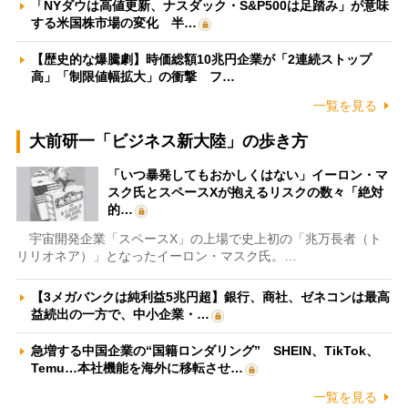
「NYダウは高値更新、ナスダック・S&P500は足踏み」が意味
する米国株市場の変化 半…
【歴史的な爆騰劇】時価総額10兆円企業が「2連続ストップ
高」「制限値幅拡大」の衝撃 フ…
一覧を見る
大前研一「ビジネス新大陸」の歩き方
「いつ暴発してもおかしくはない」イーロン・マ
スク氏とスペースXが抱えるリスクの数々「絶対
的…
宇宙開発企業「スペースX」の上場で史上初の「兆万長者（ト
リリオネア）」となったイーロン・マスク氏。…
【3メガバンクは純利益5兆円超】銀行、商社、ゼネコンは最高
益続出の一方で、中小企業・…
急増する中国企業の“国籍ロンダリング” SHEIN、TikTok、
Temu…本社機能を海外に移転させ…
一覧を見る