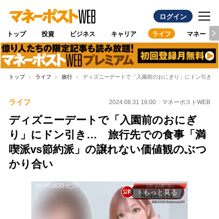
ログイン
トップ
投資
ビジネス
キャリア
ライフ
マネー
トップ
ライフ
旅行
ディズニーデートで「入園前のおにぎり」にドン引き…
ライフ
2024.08.31 16:00
マネーポストWEB
ディズニーデートで「入園前のおにぎ
り」にドン引き… 旅行先での食事「満
喫派vs節約派」の譲れない価値観のぶつ
かり合い
もっと見る
arrow_forward_ios