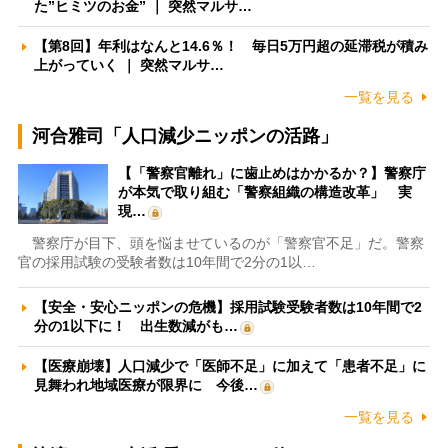
た”ヒミツのお金” ｜ 突然マルサ…
【第8回】年利はなんと14.6％！ 毎日5万円超の延滞税が積み
上がっていく ｜ 突然マルサ…
一覧を見る
河合雅司「人口減少ニッポンの活路」
【「警察官離れ」に歯止めはかかるか？】警察庁
が本気で取り組む「警察組織の構造改革」 実
現…
警察庁が目下、頭を悩ませているのが「警察官不足」だ。警察
官の採用試験の受験者数は10年間で2分の1以…
【安全・安心ニッポンの危機】採用試験受験者数は10年間で2
分の1以下に！ 出生数減がも…
【医療崩壊】人口減少で「医師不足」に加えて「患者不足」に
見舞われ地域医療が限界に 今後…
一覧を見る