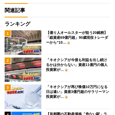
関連記事
ランキング
【億り人オールスターが狙う20銘柄】
1
「総資産69億円超」90歳現役トレーダ
ーから“10…
「キオクシアが今後も利益を出し続け
2
るかは分からない」資産11億円の個人
投資家が…
「キオクシアが再び株価10万円になる
3
日は遠い」資産3億円超のサラリーマン
投資家が…
【首都圏の不動産価格「危ない駅」ラ
4