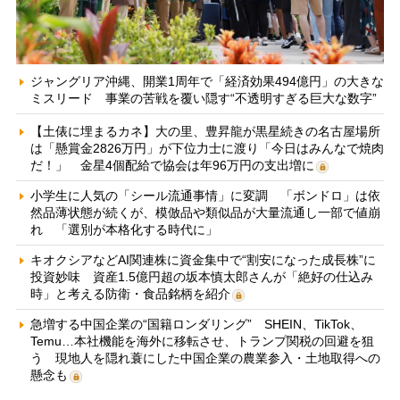
ジャングリア沖縄、開業1周年で「経済効果494億円」の大きな
ミスリード 事業の苦戦を覆い隠す“不透明すぎる巨大な数字”
【土俵に埋まるカネ】大の里、豊昇龍が黒星続きの名古屋場所
は「懸賞金2826万円」が下位力士に渡り「今日はみんなで焼肉
だ！」 金星4個配給で協会は年96万円の支出増に
小学生に人気の「シール流通事情」に変調 「ボンドロ」は依
然品薄状態が続くが、模倣品や類似品が大量流通し一部で値崩
れ 「選別が本格化する時代に」
キオクシアなどAI関連株に資金集中で“割安になった成長株”に
投資妙味 資産1.5億円超の坂本慎太郎さんが「絶好の仕込み
時」と考える防衛・食品銘柄を紹介
急増する中国企業の“国籍ロンダリング” SHEIN、TikTok、
Temu…本社機能を海外に移転させ、トランプ関税の回避を狙
う 現地人を隠れ蓑にした中国企業の農業参入・土地取得への
懸念も