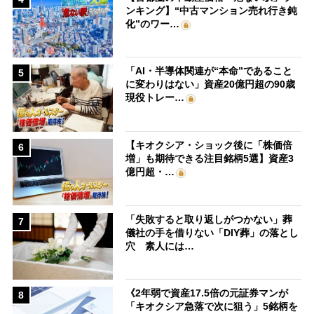
ンキング】“中古マンション売れ行き鈍
化”のワー…
「AI・半導体関連が“本命”であること
5
に変わりはない」資産20億円超の90歳
現役トレー…
【キオクシア・ショック後に「株価倍
6
増」も期待できる注目銘柄5選】資産3
億円超・…
「失敗すると取り返しがつかない」葬
7
儀社の手を借りない「DIY葬」の落とし
穴 素人には…
《2年弱で資産17.5倍の元証券マンが
8
「キオクシア急落で次に狙う」5銘柄を