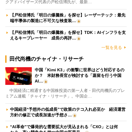
クアドバイザーズ代表の戸松信博氏が、最新…
【戸松信博氏「明日の爆騰株」を探せ】レーザーテック：最先
端半導体の製造に不可欠な検査装…
【戸松信博氏「明日の爆騰株」を探せ】TDK：AIインフラを支
えるキープレーヤー 成長の再評…
一覧を見る
田代尚機のチャイナ・リサーチ
中国「Kimi K3」の衝撃に世界はどう対応するの
か？ 米財務長官が検討する「蒸留を行う中国
AI…
中国経済に精通する中国株投資の第一人者・田代尚機氏のプレ
ミアム連載「チャイナ・リサーチ」。中国企…
中国経済“予想外の低成長”で政策のテコ入れ必至か 経済運営
方針の修正で成長加速が予想さ…
“AI革命”で爆発的な需要拡大が見込まれる「CXO」とは何