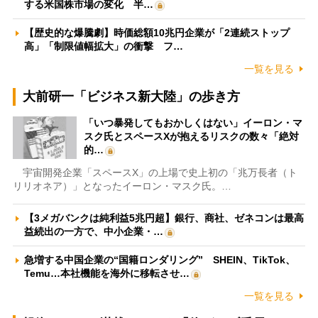
する米国株市場の変化 半…
【歴史的な爆騰劇】時価総額10兆円企業が「2連続ストップ
高」「制限値幅拡大」の衝撃 フ…
一覧を見る
大前研一「ビジネス新大陸」の歩き方
「いつ暴発してもおかしくはない」イーロン・マ
スク氏とスペースXが抱えるリスクの数々「絶対
的…
宇宙開発企業「スペースX」の上場で史上初の「兆万長者（ト
リリオネア）」となったイーロン・マスク氏。…
【3メガバンクは純利益5兆円超】銀行、商社、ゼネコンは最高
益続出の一方で、中小企業・…
急増する中国企業の“国籍ロンダリング” SHEIN、TikTok、
Temu…本社機能を海外に移転させ…
一覧を見る