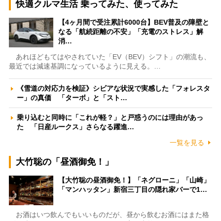
快適クルマ生活 乗ってみた、使ってみた
【4ヶ月間で受注累計6000台】BEV普及の障壁と
なる「航続距離の不安」「充電のストレス」解
消…
あれほどもてはやされていた「EV（BEV）シフト」の潮流も、
最近では減速基調になっているように見える。…
《雪道の対応力を検証》シビアな状況で実感した「フォレスタ
ー」の真価 「ターボ」と「スト…
乗り込むと同時に「これが軽？」と戸惑うのには理由があっ
た 「日産ルークス」さらなる躍進…
一覧を見る
大竹聡の「昼酒御免！」
【大竹聡の昼酒御免！】「ネグローニ」「山崎」
「マンハッタン」新宿三丁目の隠れ家バーで1…
お酒はいつ飲んでもいいものだが、昼から飲むお酒にはまた格