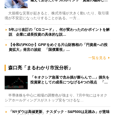
大規模な災害が起きると、株式市場が大きく動いたり、取引環
境が不安定になったりすることがある。一方…
5年ぶり改訂の「CGコード」、何が変わったのかポイントを解
説 企業に成長投資の具体的な説…
【令和のPKOか】GPIFをめぐる片山財務相の「円資産への投
資拡大」発言の波紋 「国債重視」…
一覧を見る
森口亮「まるわかり市況分析」
「キオクシア急落で含み損が膨らんで…」損失を
投資家としての成長につなげる4つの視点 「…
半導体株を中心に相場の調整色が強まり、7月中旬にはキオク
シアホールディングスがストップ安をつけるな…
「NYダウは高値更新、ナスダック・S&P500は足踏み」が意味