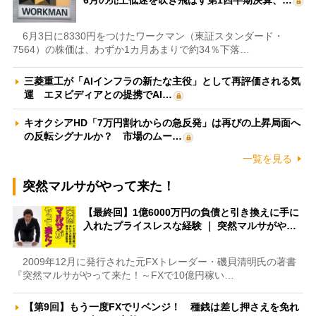
6月3日に8330円をつけたワークマン（東証スタンダード・
7564）の株価は、わずか1カ月あまりで約34％下落…
三菱重工が「AIインフラの新たな主役」として再評価される気
運 エヌビディアとの提携でAI…
キオクシアHD「7万円割れからの急反発」は再びの上昇局面へ
の反転シグナルか？ 市場のムー…
一覧を見る
突然マルサがやって来た！
【最終回】1億6000万円の負債と引き換えに手に
入れたプライスレスな経験 ｜ 突然マルサがや…
2009年12月に発行された元FXトレーダー・磯貝清明氏の著書
『突然マルサがやって来た！～FXで10億円稼い…
【第9回】もう一度FXでリベンジ！ 種銭は差し押さえを免れ