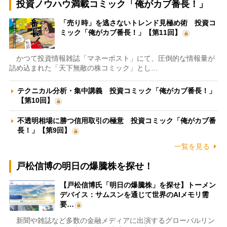
投資ノウハウ満載コミック「俺がカブ番長！」
「売り時」を逃さないトレンド見極め術 投資コ
ミック「俺がカブ番長！」【第11回】
かつて投資情報雑誌「マネーポスト」にて、圧倒的な情報量が
詰め込まれた「天下無敵の株コミック」とし…
テクニカル分析・集中講義 投資コミック「俺がカブ番長！」
【第10回】
不透明相場に勝つ信用取引の極意 投資コミック「俺がカブ番
長！」【第9回】
一覧を見る
戸松信博の明日の爆騰株を探せ！
【戸松信博氏「明日の爆騰株」を探せ】トーメン
デバイス：サムスンを通じて世界のAIメモリ需
要…
新聞や雑誌など多数の金融メディアに出演するグローバルリン