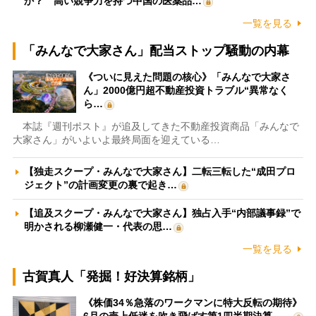
か？ 高い競争力を持つ中国の医薬品…
一覧を見る
「みんなで大家さん」配当ストップ騒動の内幕
《ついに見えた問題の核心》「みんなで大家さ
ん」2000億円超不動産投資トラブル“異常なく
ら…
本誌『週刊ポスト』が追及してきた不動産投資商品「みんなで
大家さん」がいよいよ最終局面を迎えている…
【独走スクープ・みんなで大家さん】二転三転した“成田プロ
ジェクト”の計画変更の裏で起き…
【追及スクープ・みんなで大家さん】独占入手“内部議事録”で
明かされる柳瀬健一・代表の思…
一覧を見る
古賀真人「発掘！好決算銘柄」
《株価34％急落のワークマンに特大反転の期待》
6月の売上低迷を吹き飛ばす第1四半期決算、…