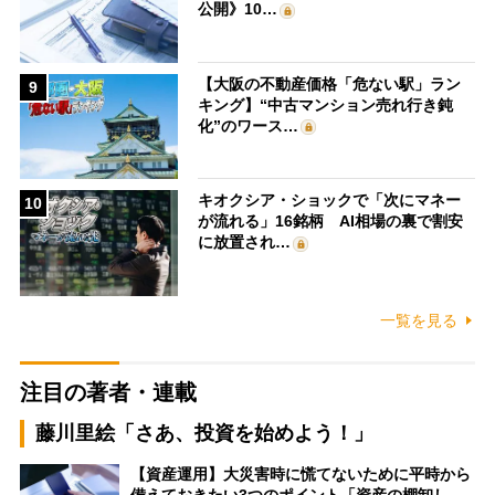
公開》10…
【大阪の不動産価格「危ない駅」ラン
9
キング】“中古マンション売れ行き鈍
化”のワース…
キオクシア・ショックで「次にマネー
10
が流れる」16銘柄 AI相場の裏で割安
に放置され…
一覧を見る
注目の著者・連載
藤川里絵「さあ、投資を始めよう！」
【資産運用】大災害時に慌てないために平時から
備えておきたい3つのポイント「資産の棚卸し…