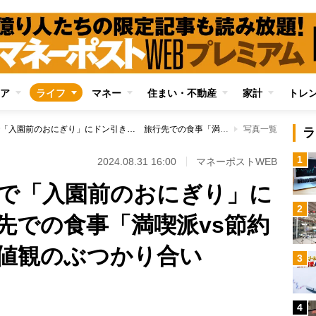
ア
ライフ
マネー
住まい・不動産
家計
トレ
ディズニーデートで「入園前のおにぎり」にドン引き… 旅行先での食事「満喫派vs節約派」の譲れない価値観のぶつかり合い
写真一覧
ラ
1
2024.08.31 16:00
マネーポストWEB
で「入園前のおにぎり」に
2
先での食事「満喫派vs節約
値観のぶつかり合い
3
4
Loaded
: