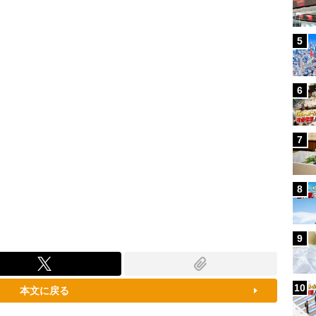
87.91%
5
6
7
8
9
10
本文に戻る