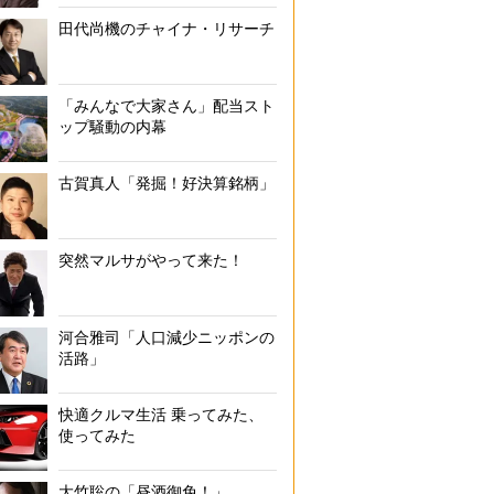
せっかく特別な場所に来たのにコンビニおにぎりは寂しい？（写真：
田代尚機のチャイナ・リサーチ
「みんなで大家さん」配当スト
ップ騒動の内幕
古賀真人「発掘！好決算銘柄」
突然マルサがやって来た！
河合雅司「人口減少ニッポンの
活路」
快適クルマ生活 乗ってみた、
使ってみた
大竹聡の「昼酒御免！」