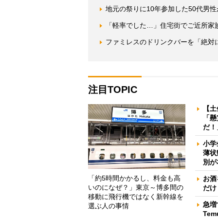
地元の祭りに10年参加した50代男
「軽率でした…」住宅街でご近所家
ファミレスのドリンクバーを「絶対
注目TOPIC
【土
「懸
だ！
小学
薄状
別が
「約5時間かかるし、料金も高
お酒
いのになぜ？」東京～博多間の
だけ
移動に飛行機ではなく新幹線を
急増
選ぶ人の事情
Te