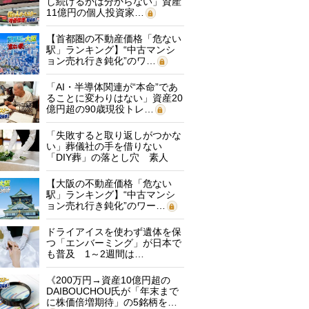
し続けるかは分からない」資産
11億円の個人投資家…
【首都圏の不動産価格「危ない
駅」ランキング】“中古マンシ
ョン売れ行き鈍化”のワ…
「AI・半導体関連が“本命”であ
ることに変わりはない」資産20
億円超の90歳現役トレ…
「失敗すると取り返しがつかな
い」葬儀社の手を借りない
「DIY葬」の落とし穴 素人
に…
【大阪の不動産価格「危ない
駅」ランキング】“中古マンシ
ョン売れ行き鈍化”のワー…
ドライアイスを使わず遺体を保
つ「エンバーミング」が日本で
も普及 1～2週間は…
《200万円→資産10億円超の
DAIBOUCHOU氏が「年末まで
に株価倍増期待」の5銘柄を…