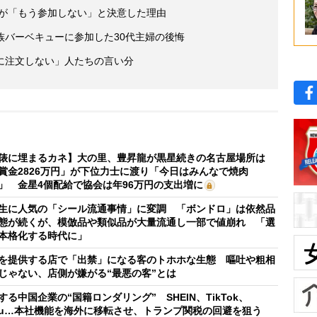
性が「もう参加しない」と決意した理由
族バーベキューに参加した30代主婦の後悔
に注文しない」人たちの言い分
俵に埋まるカネ】大の里、豊昇龍が黒星続きの名古屋場所は
賞金2826万円」が下位力士に渡り「今日はみんなで焼肉
」 金星4個配給で協会は年96万円の支出増に
生に人気の「シール流通事情」に変調 「ボンドロ」は依然品
態が続くが、模倣品や類似品が大量流通し一部で値崩れ 「選
本格化する時代に」
を提供する店で「出禁」になる客のトホホな生態 嘔吐や粗相
じゃない、店側が嫌がる“最悪の客”とは
する中国企業の“国籍ロンダリング” SHEIN、TikTok、
mu…本社機能を海外に移転させ、トランプ関税の回避を狙う