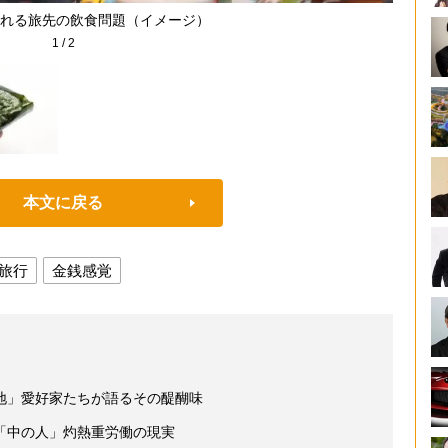
れる旅先の飲食問題（イメージ）
1
/
2
本文に戻る
旅行
金銭感覚
地」愛好家たちが語るその醍醐味
「中の人」灼熱重労働の現実