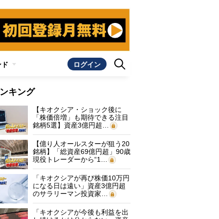
ンド
ログイン
ンキング
【キオクシア・ショック後に
「株価倍増」も期待できる注目
銘柄5選】資産3億円超…
【億り人オールスターが狙う20
銘柄】「総資産69億円超」90歳
現役トレーダーから“1…
「キオクシアが再び株価10万円
になる日は遠い」資産3億円超
のサラリーマン投資家…
「キオクシアが今後も利益を出