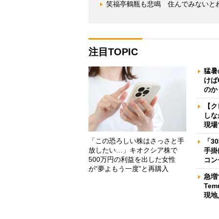
笑福亭鶴瓶も悲鳴 住んでみないと
注目TOPIC
猛暑
けば
のか
【ク
しな
現場
「この恐ろしい株はさっさと手
「3
放したい…」キオクシア株で
手掛
500万円の利益を出した女性
コン
が“夢よもう一度”と再購入
急増
Te
現地