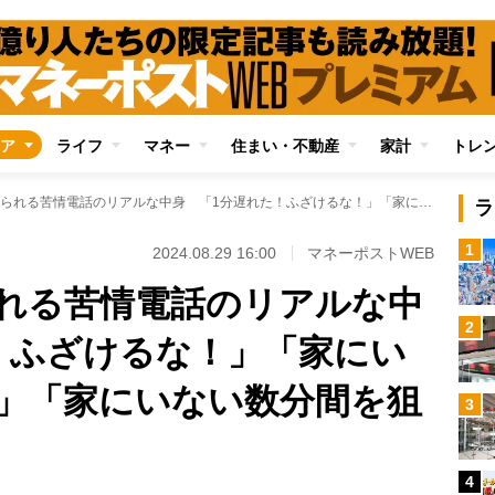
ア
ライフ
マネー
住まい・不動産
家計
トレ
宅配業者に寄せられる苦情電話のリアルな中身 「1分遅れた！ふざけるな！」「家にいたのに不在票が！」「家にいない数分間を狙って届けるな！」
ラ
1
2024.08.29 16:00
マネーポストWEB
れる苦情電話のリアルな中
2
！ふざけるな！」「家にい
」「家にいない数分間を狙
3
4