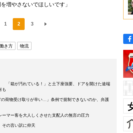
倒を増やさないでほしいです」
1
2
3
働き方
物流
」 「箱が汚れている！」と土下座強要、ドアを開けた途端
有も
性”の荷物受け取りが辛い…」条例で規制できないのか、弁護
レーマー客を大人しくさせた支配人の無言の圧力
、その言い訳に仰天