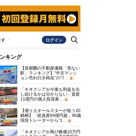
ンド
ログイン
ンキング
【首都圏の不動産価格「危ない
駅」ランキング】“中古マンシ
ョン売れ行き鈍化”のワ…
「キオクシアが今後も利益を出
し続けるかは分からない」資産
11億円の個人投資家…
【億り人オールスターが狙う20
銘柄】「総資産69億円超」90歳
現役トレーダーから“1…
「キオクシアが再び株価10万円