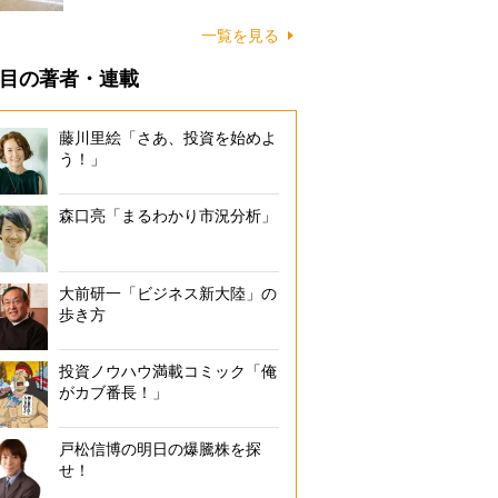
に…
一覧を見る
目の著者・連載
藤川里絵「さあ、投資を始めよ
う！」
森口亮「まるわかり市況分析」
大前研一「ビジネス新大陸」の
歩き方
投資ノウハウ満載コミック「俺
がカブ番長！」
戸松信博の明日の爆騰株を探
せ！