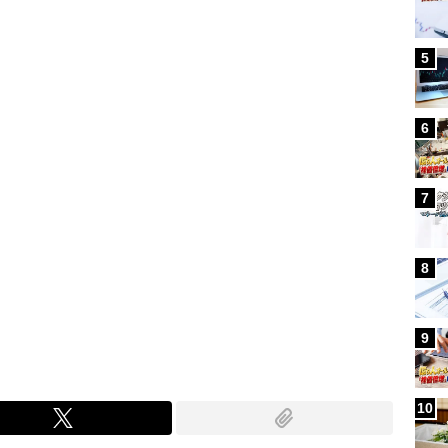
Loaded
:
88.23%
/
5
6
7
8
9
10