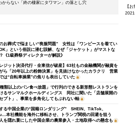
わからない「終の棲家にタワマン」の落とし穴
【お
202
のお葬式で悩ましい“喪服問題” 女性は「ワンピースを着てい
OK」という俗説に潜む誤解、なぜ「ジャケット」がマストな
？《1級葬祭ディレクターが解説》
レジット決済代行・全東信が破産】63社もの金融機関が融資を
がら「20年以上の粉飾決算」を見抜けなかったカラクリ 営業
では“自転車操業”の焦りも表出していた
0種類以上のパン食べ放題」で行列のできる新形態レストランを
けるサンマルクホールディングス 同社に聞いた「店舗展開の
セプト」、事業を多角化してもぶれない軸
する中国企業の“国籍ロンダリング” SHEIN、TikTok、
mu…本社機能を海外に移転させ、トランプ関税の回避を狙う
人を隠れ蓑にした中国企業の農業参入・土地取得への懸念も