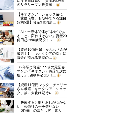
になる日は遠い」資産3億円超
のサラリーマン投資家…
【キオクシア・ショック後に
「株価倍増」も期待できる注目
銘柄5選】資産3億円超…
「AI・半導体関連が“本命”であ
ることに変わりはない」資産20
億円超の90歳現役トレ…
【資産10億円超・かんちさんが
厳選！】「キオクシアの次」に
資金が流れる期待の…
《2年弱で資産17.5倍の元証券
マンが「キオクシア急落で次に
狙う」5銘柄を公開》1…
【資産11億円マック・チェリー
さん厳選「キオクシア・ショッ
ク」後に大化け期待4…
「失敗すると取り返しがつかな
い」葬儀社の手を借りない
「DIY葬」の落とし穴 素人