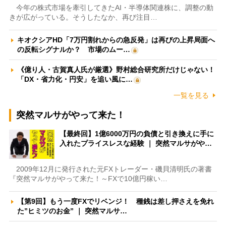
今年の株式市場を牽引してきたAI・半導体関連株に、調整の動
きが広がっている。そうしたなか、再び注目…
キオクシアHD「7万円割れからの急反発」は再びの上昇局面へ
の反転シグナルか？ 市場のムー…
《億り人・古賀真人氏が厳選》野村総合研究所だけじゃない！
「DX・省力化・円安」を追い風に…
一覧を見る
突然マルサがやって来た！
【最終回】1億6000万円の負債と引き換えに手に
入れたプライスレスな経験 ｜ 突然マルサがや…
2009年12月に発行された元FXトレーダー・磯貝清明氏の著書
『突然マルサがやって来た！～FXで10億円稼い…
【第9回】もう一度FXでリベンジ！ 種銭は差し押さえを免れ
た”ヒミツのお金” ｜ 突然マルサ…