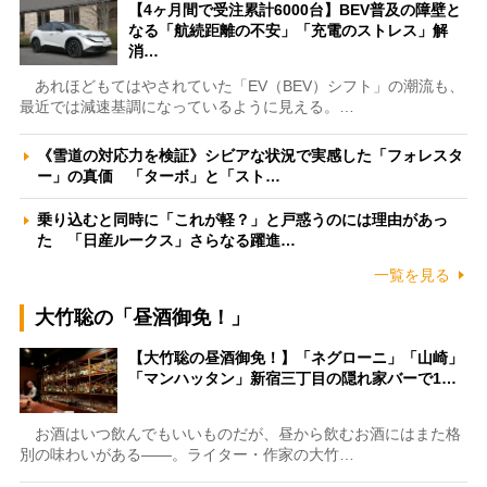
【4ヶ月間で受注累計6000台】BEV普及の障壁と
なる「航続距離の不安」「充電のストレス」解
消…
あれほどもてはやされていた「EV（BEV）シフト」の潮流も、
最近では減速基調になっているように見える。…
《雪道の対応力を検証》シビアな状況で実感した「フォレスタ
ー」の真価 「ターボ」と「スト…
乗り込むと同時に「これが軽？」と戸惑うのには理由があっ
た 「日産ルークス」さらなる躍進…
一覧を見る
大竹聡の「昼酒御免！」
【大竹聡の昼酒御免！】「ネグローニ」「山崎」
「マンハッタン」新宿三丁目の隠れ家バーで1…
お酒はいつ飲んでもいいものだが、昼から飲むお酒にはまた格
別の味わいがある――。ライター・作家の大竹…