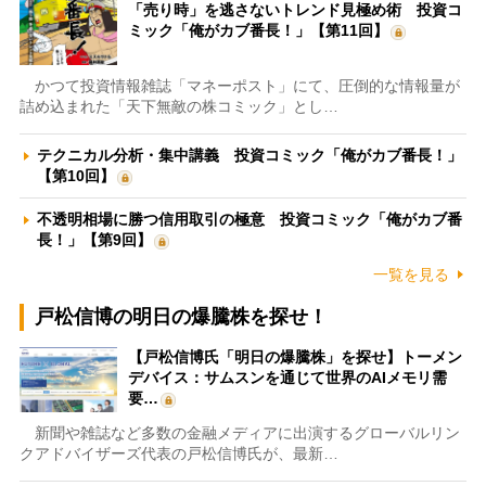
「売り時」を逃さないトレンド見極め術 投資コ
ミック「俺がカブ番長！」【第11回】
かつて投資情報雑誌「マネーポスト」にて、圧倒的な情報量が
詰め込まれた「天下無敵の株コミック」とし…
テクニカル分析・集中講義 投資コミック「俺がカブ番長！」
【第10回】
不透明相場に勝つ信用取引の極意 投資コミック「俺がカブ番
長！」【第9回】
一覧を見る
戸松信博の明日の爆騰株を探せ！
【戸松信博氏「明日の爆騰株」を探せ】トーメン
デバイス：サムスンを通じて世界のAIメモリ需
要…
新聞や雑誌など多数の金融メディアに出演するグローバルリン
クアドバイザーズ代表の戸松信博氏が、最新…