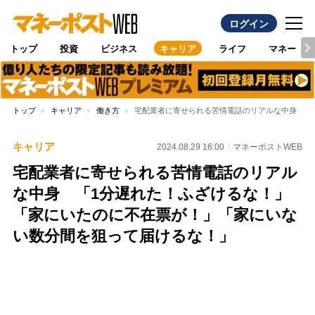
ログイン
トップ
投資
ビジネス
キャリア
ライフ
マネー
トップ
キャリア
働き方
宅配業者に寄せられる苦情電話のリアルな中身 「
キャリア
2024.08.29 16:00
マネーポストWEB
宅配業者に寄せられる苦情電話のリアル
な中身 「1分遅れた！ふざけるな！」
「家にいたのに不在票が！」「家にいな
い数分間を狙って届けるな！」
Loaded
:
97.10%
/
Unmute