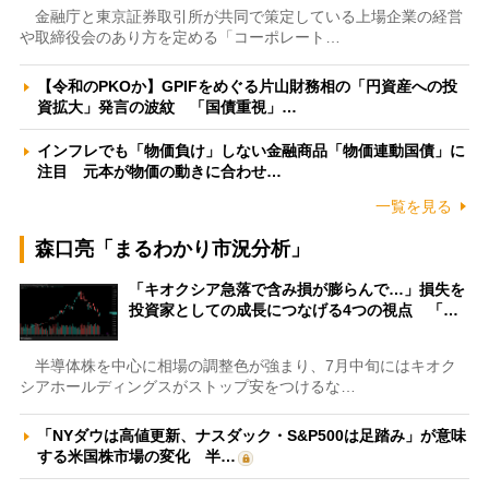
金融庁と東京証券取引所が共同で策定している上場企業の経営
や取締役会のあり方を定める「コーポレート…
【令和のPKOか】GPIFをめぐる片山財務相の「円資産への投
資拡大」発言の波紋 「国債重視」…
インフレでも「物価負け」しない金融商品「物価連動国債」に
注目 元本が物価の動きに合わせ…
一覧を見る
森口亮「まるわかり市況分析」
「キオクシア急落で含み損が膨らんで…」損失を
投資家としての成長につなげる4つの視点 「…
半導体株を中心に相場の調整色が強まり、7月中旬にはキオク
シアホールディングスがストップ安をつけるな…
「NYダウは高値更新、ナスダック・S&P500は足踏み」が意味
する米国株市場の変化 半…