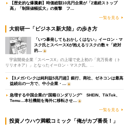
【歴史的な爆騰劇】時価総額10兆円企業が「2連続ストップ
高」「制限値幅拡大」の衝撃 フ…
一覧を見る
大前研一「ビジネス新大陸」の歩き方
「いつ暴発してもおかしくはない」イーロン・マ
スク氏とスペースXが抱えるリスクの数々「絶対
的…
宇宙開発企業「スペースX」の上場で史上初の「兆万長者（ト
リリオネア）」となったイーロン・マスク氏。…
【3メガバンクは純利益5兆円超】銀行、商社、ゼネコンは最高
益続出の一方で、中小企業・…
急増する中国企業の“国籍ロンダリング” SHEIN、TikTok、
Temu…本社機能を海外に移転させ…
一覧を見る
投資ノウハウ満載コミック「俺がカブ番長！」