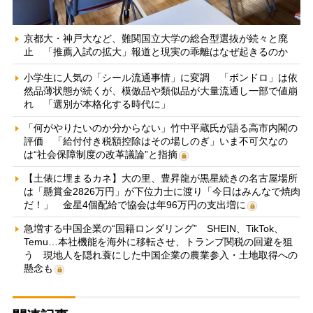
京都大・神戸大など、難関国立大学の総合型選抜が続々と廃
止 「推薦入試の拡大」報道と現実の乖離はなぜ起きるのか
小学生に人気の「シール流通事情」に変調 「ボンドロ」は依
然品薄状態が続くが、模倣品や類似品が大量流通し一部で値崩
れ 「選別が本格化する時代に」
「何がやりたいのか分からない」竹中平蔵氏が語る高市内閣の
評価 「給付付き税額控除はその場しのぎ」いま不可欠なの
は“社会保障制度の改革議論”と指摘
【土俵に埋まるカネ】大の里、豊昇龍が黒星続きの名古屋場所
は「懸賞金2826万円」が下位力士に渡り「今日はみんなで焼肉
だ！」 金星4個配給で協会は年96万円の支出増に
急増する中国企業の“国籍ロンダリング” SHEIN、TikTok、
Temu…本社機能を海外に移転させ、トランプ関税の回避を狙
う 現地人を隠れ蓑にした中国企業の農業参入・土地取得への
懸念も