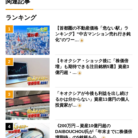
関連記事
ランキング
【首都圏の不動産価格「危ない駅」ラ
1
ンキング】“中古マンション売れ行き鈍
化”のワー…
【キオクシア・ショック後に「株価倍
2
増」も期待できる注目銘柄5選】資産3
億円超・…
「キオクシアが今後も利益を出し続け
3
るかは分からない」資産11億円の個人
投資家が…
《200万円→資産10億円超の
4
DAIBOUCHOU氏が「年末までに株価倍
増期待」の5銘柄を公…