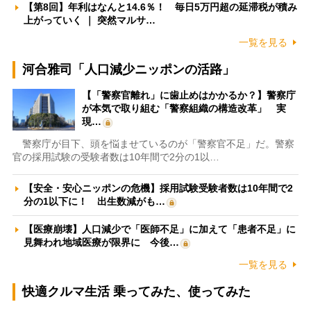
【第8回】年利はなんと14.6％！ 毎日5万円超の延滞税が積み
上がっていく ｜ 突然マルサ…
一覧を見る
河合雅司「人口減少ニッポンの活路」
【「警察官離れ」に歯止めはかかるか？】警察庁
が本気で取り組む「警察組織の構造改革」 実
現…
警察庁が目下、頭を悩ませているのが「警察官不足」だ。警察
官の採用試験の受験者数は10年間で2分の1以…
【安全・安心ニッポンの危機】採用試験受験者数は10年間で2
分の1以下に！ 出生数減がも…
【医療崩壊】人口減少で「医師不足」に加えて「患者不足」に
見舞われ地域医療が限界に 今後…
一覧を見る
快適クルマ生活 乗ってみた、使ってみた