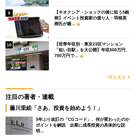
【キオクシア・ショックの後に狙う5銘
9
柄】イベント投資家の億り人・羽根英
樹氏が厳…
【世帯年収別・東京23区マンション
10
「狙い目駅」を大公開】年収500万円、
700万円で…
一覧を見る
注目の著者・連載
藤川里絵「さあ、投資を始めよう！」
5年ぶり改訂の「CGコード」、何が変わったのか
ポイントを解説 企業に成長投資の具体的な説
明…