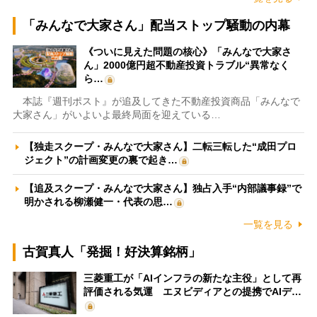
「みんなで大家さん」配当ストップ騒動の内幕
《ついに見えた問題の核心》「みんなで大家さ
ん」2000億円超不動産投資トラブル“異常なく
ら…
本誌『週刊ポスト』が追及してきた不動産投資商品「みんなで
大家さん」がいよいよ最終局面を迎えている…
【独走スクープ・みんなで大家さん】二転三転した“成田プロ
ジェクト”の計画変更の裏で起き…
【追及スクープ・みんなで大家さん】独占入手“内部議事録”で
明かされる柳瀬健一・代表の思…
一覧を見る
古賀真人「発掘！好決算銘柄」
三菱重工が「AIインフラの新たな主役」として再
評価される気運 エヌビディアとの提携でAIデ…