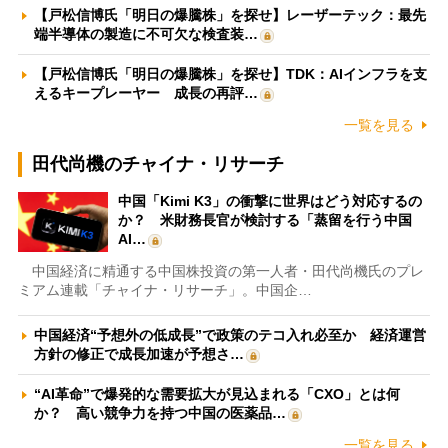
【戸松信博氏「明日の爆騰株」を探せ】レーザーテック：最先
端半導体の製造に不可欠な検査装…
【戸松信博氏「明日の爆騰株」を探せ】TDK：AIインフラを支
えるキープレーヤー 成長の再評…
一覧を見る
田代尚機のチャイナ・リサーチ
中国「Kimi K3」の衝撃に世界はどう対応するの
か？ 米財務長官が検討する「蒸留を行う中国
AI…
中国経済に精通する中国株投資の第一人者・田代尚機氏のプレ
ミアム連載「チャイナ・リサーチ」。中国企…
中国経済“予想外の低成長”で政策のテコ入れ必至か 経済運営
方針の修正で成長加速が予想さ…
“AI革命”で爆発的な需要拡大が見込まれる「CXO」とは何
か？ 高い競争力を持つ中国の医薬品…
一覧を見る