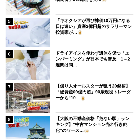
「キオクシアが再び株価10万円になる
5
日は遠い」資産3億円超のサラリーマン
投資家が…
ドライアイスを使わず遺体を保つ「エ
6
ンバーミング」が日本でも普及 1～2
週間は問…
【億り人オールスターが狙う20銘柄】
7
「総資産69億円超」90歳現役トレーダ
ーから“10…
【大阪の不動産価格「危ない駅」ラン
8
キング】“中古マンション売れ行き鈍
化”のワース…