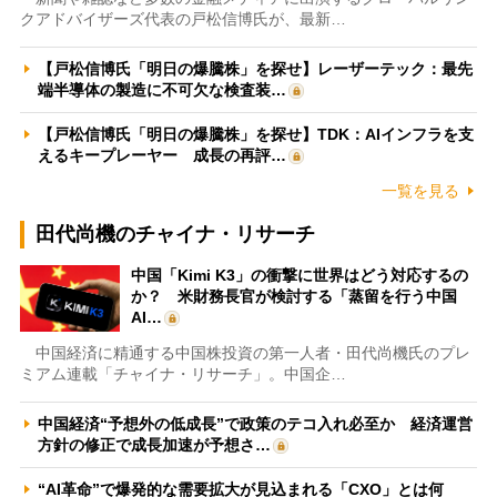
クアドバイザーズ代表の戸松信博氏が、最新…
【戸松信博氏「明日の爆騰株」を探せ】レーザーテック：最先
端半導体の製造に不可欠な検査装…
【戸松信博氏「明日の爆騰株」を探せ】TDK：AIインフラを支
えるキープレーヤー 成長の再評…
一覧を見る
田代尚機のチャイナ・リサーチ
中国「Kimi K3」の衝撃に世界はどう対応するの
か？ 米財務長官が検討する「蒸留を行う中国
AI…
中国経済に精通する中国株投資の第一人者・田代尚機氏のプレ
ミアム連載「チャイナ・リサーチ」。中国企…
中国経済“予想外の低成長”で政策のテコ入れ必至か 経済運営
方針の修正で成長加速が予想さ…
“AI革命”で爆発的な需要拡大が見込まれる「CXO」とは何