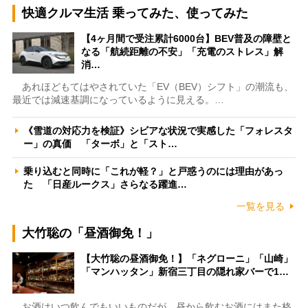
快適クルマ生活 乗ってみた、使ってみた
【4ヶ月間で受注累計6000台】BEV普及の障壁と
なる「航続距離の不安」「充電のストレス」解
消…
あれほどもてはやされていた「EV（BEV）シフト」の潮流も、
最近では減速基調になっているように見える。…
《雪道の対応力を検証》シビアな状況で実感した「フォレスタ
ー」の真価 「ターボ」と「スト…
乗り込むと同時に「これが軽？」と戸惑うのには理由があっ
た 「日産ルークス」さらなる躍進…
一覧を見る
大竹聡の「昼酒御免！」
【大竹聡の昼酒御免！】「ネグローニ」「山崎」
「マンハッタン」新宿三丁目の隠れ家バーで1…
お酒はいつ飲んでもいいものだが、昼から飲むお酒にはまた格