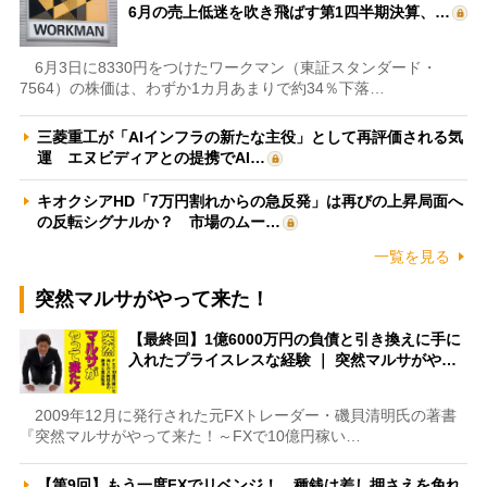
6月の売上低迷を吹き飛ばす第1四半期決算、…
6月3日に8330円をつけたワークマン（東証スタンダード・
7564）の株価は、わずか1カ月あまりで約34％下落…
三菱重工が「AIインフラの新たな主役」として再評価される気
運 エヌビディアとの提携でAI…
キオクシアHD「7万円割れからの急反発」は再びの上昇局面へ
の反転シグナルか？ 市場のムー…
一覧を見る
突然マルサがやって来た！
【最終回】1億6000万円の負債と引き換えに手に
入れたプライスレスな経験 ｜ 突然マルサがや…
2009年12月に発行された元FXトレーダー・磯貝清明氏の著書
『突然マルサがやって来た！～FXで10億円稼い…
【第9回】もう一度FXでリベンジ！ 種銭は差し押さえを免れ