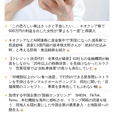
「この恐ろしい株はさっさと手放したい…」キオクシア株で
500万円の利益を出した女性が“夢よもう一度”と再購入
キオクシアなどAI関連株に資金集中で“割安になった成長株”に
投資妙味 資産1.5億円超の坂本慎太郎さんが「絶好の仕込み
時」と考える防衛・食品銘柄を紹介
【クレジット決済代行・全東信が破産】63社もの金融機関が融
資をしながら「20年以上の粉飾決算」を見抜けなかったカラク
リ 営業現場では“自転車操業”の焦りも表出していた
「30種類以上のパン食べ放題」で行列のできる新形態レストラ
ンを手掛けるサンマルクホールディングス 同社に聞いた「店
舗展開のコンセプト」、事業を多角化してもぶれない軸
急増する中国企業の“国籍ロンダリング” SHEIN、TikTok、
Temu…本社機能を海外に移転させ、トランプ関税の回避を狙
う 現地人を隠れ蓑にした中国企業の農業参入・土地取得への
懸念も