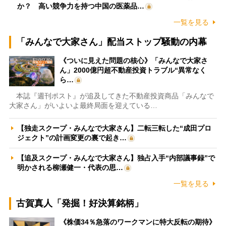
か？ 高い競争力を持つ中国の医薬品…
一覧を見る
「みんなで大家さん」配当ストップ騒動の内幕
《ついに見えた問題の核心》「みんなで大家さ
ん」2000億円超不動産投資トラブル“異常なく
ら…
本誌『週刊ポスト』が追及してきた不動産投資商品「みんなで
大家さん」がいよいよ最終局面を迎えている…
【独走スクープ・みんなで大家さん】二転三転した“成田プロ
ジェクト”の計画変更の裏で起き…
【追及スクープ・みんなで大家さん】独占入手“内部議事録”で
明かされる柳瀬健一・代表の思…
一覧を見る
古賀真人「発掘！好決算銘柄」
《株価34％急落のワークマンに特大反転の期待》