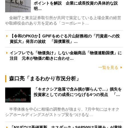
ポイントを解説 企業に成長投資の具体的な説
明…
金融庁と東京証券取引所が共同で策定している上場企業の経営
や取締役会のあり方を定める「コーポレート…
【令和のPKOか】GPIFをめぐる片山財務相の「円資産への投
資拡大」発言の波紋 「国債重視」…
インフレでも「物価負け」しない金融商品「物価連動国債」に
注目 元本が物価の動きに合わせ…
一覧を見る
森口亮「まるわかり市況分析」
「キオクシア急落で含み損が膨らんで…」損失を
投資家としての成長につなげる4つの視点 「…
半導体株を中心に相場の調整色が強まり、7月中旬にはキオク
シアホールディングスがストップ安をつけるな…
「NYダウは高値更新、ナスダック・S&P500は足踏み」が意味