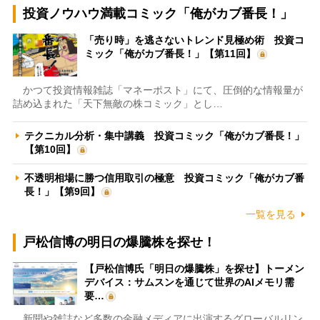
投資ノウハウ満載コミック「俺がカブ番長！」
「売り時」を逃さないトレンド見極め術 投資コ
ミック「俺がカブ番長！」【第11回】
かつて投資情報雑誌「マネーポスト」にて、圧倒的な情報量が
詰め込まれた「天下無敵の株コミック」とし…
テクニカル分析・集中講義 投資コミック「俺がカブ番長！」
【第10回】
不透明相場に勝つ信用取引の極意 投資コミック「俺がカブ番
長！」【第9回】
一覧を見る
戸松信博の明日の爆騰株を探せ！
【戸松信博氏「明日の爆騰株」を探せ】トーメン
デバイス：サムスンを通じて世界のAIメモリ需
要…
新聞や雑誌など多数の金融メディアに出演するグローバルリン