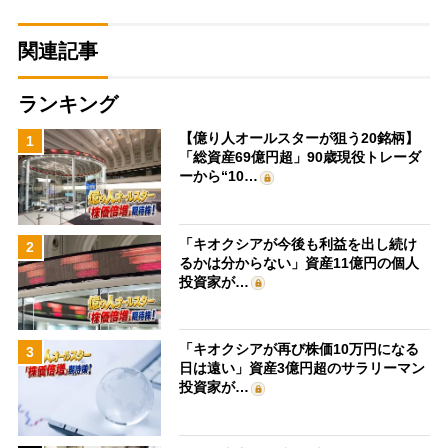
関連記事
ランキング
【億り人オールスターが狙う20銘柄】
1
「総資産69億円超」90歳現役トレーダ
ーから“10…
「キオクシアが今後も利益を出し続け
2
るかは分からない」資産11億円の個人
投資家が…
「キオクシアが再び株価10万円になる
3
日は遠い」資産3億円超のサラリーマン
投資家が…