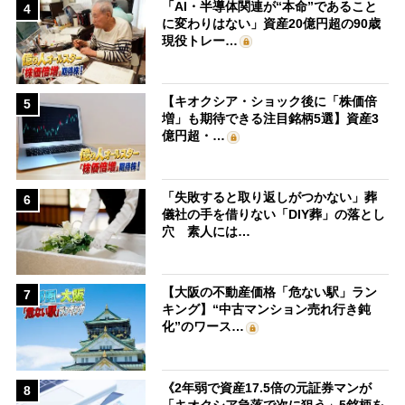
「AI・半導体関連が“本命”であること
4
に変わりはない」資産20億円超の90歳
現役トレー…
【キオクシア・ショック後に「株価倍
5
増」も期待できる注目銘柄5選】資産3
億円超・…
「失敗すると取り返しがつかない」葬
6
儀社の手を借りない「DIY葬」の落とし
穴 素人には…
【大阪の不動産価格「危ない駅」ラン
7
キング】“中古マンション売れ行き鈍
化”のワース…
《2年弱で資産17.5倍の元証券マンが
8
「キオクシア急落で次に狙う」5銘柄を