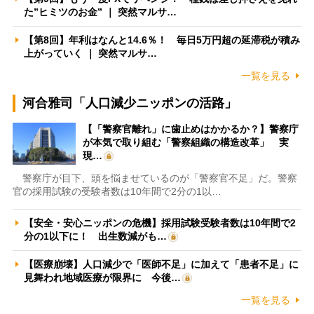
た”ヒミツのお金” ｜ 突然マルサ…
【第8回】年利はなんと14.6％！ 毎日5万円超の延滞税が積み
上がっていく ｜ 突然マルサ…
一覧を見る
河合雅司「人口減少ニッポンの活路」
【「警察官離れ」に歯止めはかかるか？】警察庁
が本気で取り組む「警察組織の構造改革」 実
現…
警察庁が目下、頭を悩ませているのが「警察官不足」だ。警察
官の採用試験の受験者数は10年間で2分の1以…
【安全・安心ニッポンの危機】採用試験受験者数は10年間で2
分の1以下に！ 出生数減がも…
【医療崩壊】人口減少で「医師不足」に加えて「患者不足」に
見舞われ地域医療が限界に 今後…
一覧を見る