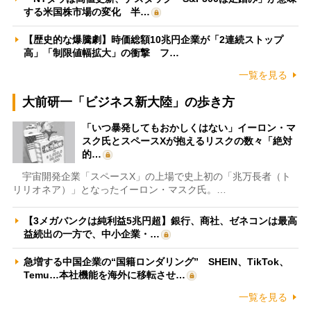
する米国株市場の変化 半…
【歴史的な爆騰劇】時価総額10兆円企業が「2連続ストップ
高」「制限値幅拡大」の衝撃 フ…
一覧を見る
大前研一「ビジネス新大陸」の歩き方
「いつ暴発してもおかしくはない」イーロン・マ
スク氏とスペースXが抱えるリスクの数々「絶対
的…
宇宙開発企業「スペースX」の上場で史上初の「兆万長者（ト
リリオネア）」となったイーロン・マスク氏。…
【3メガバンクは純利益5兆円超】銀行、商社、ゼネコンは最高
益続出の一方で、中小企業・…
急増する中国企業の“国籍ロンダリング” SHEIN、TikTok、
Temu…本社機能を海外に移転させ…
一覧を見る