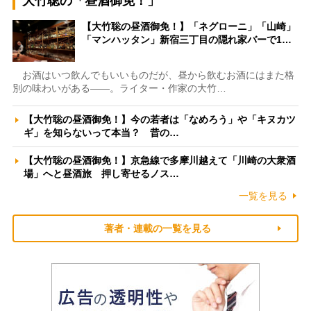
大竹聡の「昼酒御免！」
【大竹聡の昼酒御免！】「ネグローニ」「山崎」
「マンハッタン」新宿三丁目の隠れ家バーで1…
お酒はいつ飲んでもいいものだが、昼から飲むお酒にはまた格
別の味わいがある――。ライター・作家の大竹…
【大竹聡の昼酒御免！】今の若者は「なめろう」や「キヌカツ
ギ」を知らないって本当？ 昔の…
【大竹聡の昼酒御免！】京急線で多摩川越えて「川崎の大衆酒
場」へと昼酒旅 押し寄せるノス…
一覧を見る
著者・連載の一覧を見る