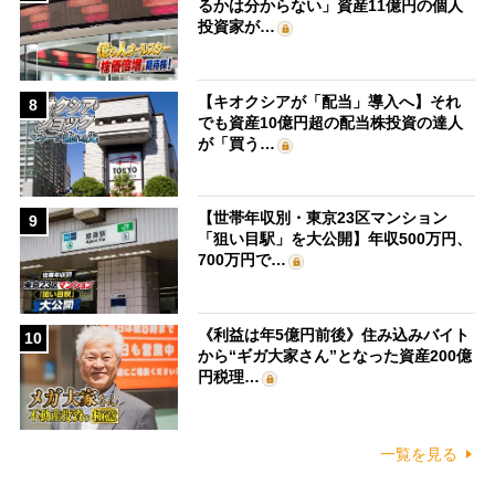
るかは分からない」資産11億円の個人
投資家が…
【キオクシアが「配当」導入へ】それ
8
でも資産10億円超の配当株投資の達人
が「買う…
【世帯年収別・東京23区マンション
9
「狙い目駅」を大公開】年収500万円、
700万円で…
《利益は年5億円前後》住み込みバイト
10
から“ギガ大家さん”となった資産200億
円税理…
一覧を見る