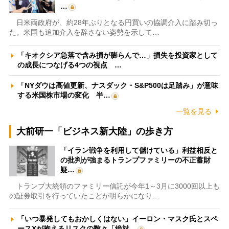
…
日米両政府が、約28年ぶりとなる円買いの協調介入に踏み切っ
た。米国も追加介入を辞さない姿勢を示して…
「キオクシア急落で含み損が膨らんで…」損失を投資家として
の成長につなげる4つの視点 …
「NYダウは高値更新、ナスダック・S&P500は足踏み」が意味
する米国株市場の変化 半…
一覧を見る
大前研一「ビジネス新大陸」の歩き方
「イラン戦争を利用して儲けている」利益相反と
の批判が強まるトランプファミリーの不正蓄財
疑…
トランプ大統領のファミリー信託が今年1～3月に3000回以上も
の証券取引を行っていたことが明らかになり…
「いつ暴発してもおかしくはない」イーロン・マスク氏とスペ
ースXが抱えるリスクの数々「絶対…