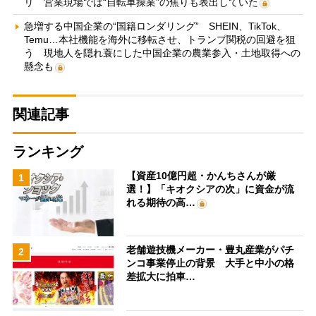
リ 営業現場では“自転車操業”の焦りも表出していた
急増する中国企業の“国籍ロンダリング” SHEIN、TikTok、
Temu…本社機能を海外に移転させ、トランプ関税の回避を狙
う 現地人を隠れ蓑にした中国企業の農業参入・土地取得への
懸念も
関連記事
ランキング
【資産10億円超・かんちさんが厳
1
選！】「キオクシアの次」に資金が流
れる期待の高…
老舗遊技機メーカー・豊丸産業がパチ
2
ンコ事業停止の背景 大手と中小の格
差拡大に拍車…