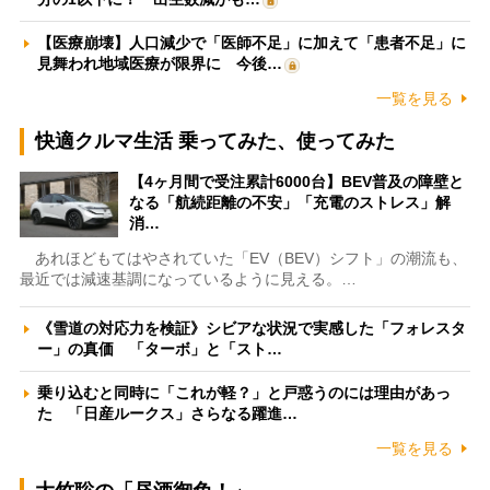
【医療崩壊】人口減少で「医師不足」に加えて「患者不足」に
見舞われ地域医療が限界に 今後…
一覧を見る
快適クルマ生活 乗ってみた、使ってみた
【4ヶ月間で受注累計6000台】BEV普及の障壁と
なる「航続距離の不安」「充電のストレス」解
消…
あれほどもてはやされていた「EV（BEV）シフト」の潮流も、
最近では減速基調になっているように見える。…
《雪道の対応力を検証》シビアな状況で実感した「フォレスタ
ー」の真価 「ターボ」と「スト…
乗り込むと同時に「これが軽？」と戸惑うのには理由があっ
た 「日産ルークス」さらなる躍進…
一覧を見る