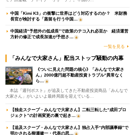
中国「Kimi K3」の衝撃に世界はどう対応するのか？ 米財務
長官が検討する「蒸留を行う中国…
中国経済“予想外の低成長”で政策のテコ入れ必至か 経済運営
方針の修正で成長加速が予想さ…
一覧を見る
「みんなで大家さん」配当ストップ騒動の内幕
《ついに見えた問題の核心》「みんなで大家さ
ん」2000億円超不動産投資トラブル“異常なく
ら…
本誌『週刊ポスト』が追及してきた不動産投資商品「みんなで
大家さん」がいよいよ最終局面を迎えている…
【独走スクープ・みんなで大家さん】二転三転した“成田プロ
ジェクト”の計画変更の裏で起き…
【追及スクープ・みんなで大家さん】独占入手“内部議事録”で
明かされる柳瀬健一・代表の思…