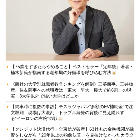
【75歳をすぎたらやめること】ベストセラー『定年後』著者・
楠木新氏が指南する老年期の好循環を呼び込む方法
《商社の大学別就職者数ランキングを解剖》三菱商事、三井物
産、住友商事への就職者は「東大・早大・慶大で約6割」の現
実 3大学以外で強い大学はどこか
【納車時に複数の事故】テスラジャパン“多額のEV補助金”で注
文殺到、現場は大混乱 トラブル続発の背後に見え隠れす
る“イーロンの右腕”の影
【クレジット決済代行・全東信が破産】63社もの金融機関が融
資をしながら「20年以上の粉飾決算」を見抜けなかったカラク