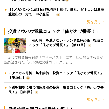
【3メガバンクは純利益5兆円超】銀行、商社、ゼネコンは最高
益続出の一方で、中小企業・…
一覧を見る
投資ノウハウ満載コミック「俺がカブ番長！」
「売り時」を逃さないトレンド見極め術 投資コ
ミック「俺がカブ番長！」【第11回】
かつて投資情報雑誌「マネーポスト」にて、圧倒的な情報量が
詰め込まれた「天下無敵の株コミック」とし…
テクニカル分析・集中講義 投資コミック「俺がカブ番長！」
【第10回】
不透明相場に勝つ信用取引の極意 投資コミック「俺がカブ番
長！」【第9回】
一覧を見る