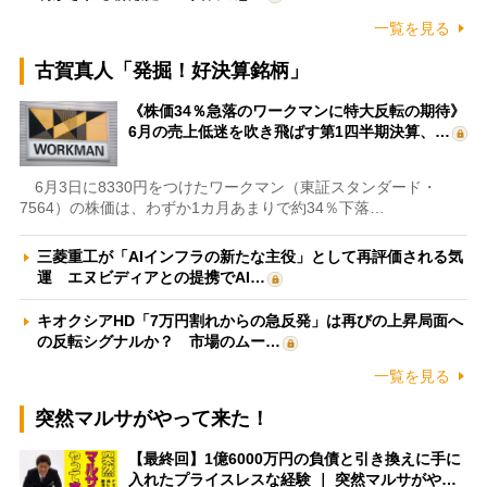
一覧を見る
古賀真人「発掘！好決算銘柄」
《株価34％急落のワークマンに特大反転の期待》
6月の売上低迷を吹き飛ばす第1四半期決算、…
6月3日に8330円をつけたワークマン（東証スタンダード・
7564）の株価は、わずか1カ月あまりで約34％下落…
三菱重工が「AIインフラの新たな主役」として再評価される気
運 エヌビディアとの提携でAI…
キオクシアHD「7万円割れからの急反発」は再びの上昇局面へ
の反転シグナルか？ 市場のムー…
一覧を見る
突然マルサがやって来た！
【最終回】1億6000万円の負債と引き換えに手に
入れたプライスレスな経験 ｜ 突然マルサがや…