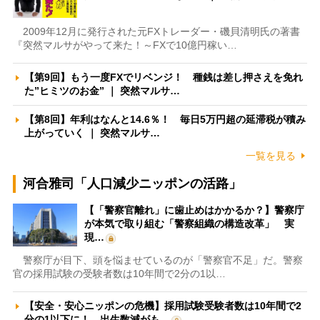
2009年12月に発行された元FXトレーダー・磯貝清明氏の著書
『突然マルサがやって来た！～FXで10億円稼い…
【第9回】もう一度FXでリベンジ！ 種銭は差し押さえを免れ
た”ヒミツのお金” ｜ 突然マルサ…
【第8回】年利はなんと14.6％！ 毎日5万円超の延滞税が積み
上がっていく ｜ 突然マルサ…
一覧を見る
河合雅司「人口減少ニッポンの活路」
【「警察官離れ」に歯止めはかかるか？】警察庁
が本気で取り組む「警察組織の構造改革」 実
現…
警察庁が目下、頭を悩ませているのが「警察官不足」だ。警察
官の採用試験の受験者数は10年間で2分の1以…
【安全・安心ニッポンの危機】採用試験受験者数は10年間で2
分の1以下に！ 出生数減がも…