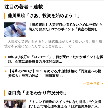
注目の著者・連載
藤川里絵「さあ、投資を始めよう！」
【資産運用】大災害時に慌てないために平時から
備えておきたい3つのポイント「資産の棚卸し…
大規模な災害が起きると、株式市場が大きく動いたり、取引環
境が不安定になったりすることがある。一方…
5年ぶり改訂の「CGコード」、何が変わったのかポイントを解
説 企業に成長投資の具体的な説…
【令和のPKOか】GPIFをめぐる片山財務相の「円資産への投
資拡大」発言の波紋 「国債重視」…
一覧を見る
森口亮「まるわかり市況分析」
「トレンド転換のスイッチになり得る」“介入慣
れ”した市場心理を変える「日米協調為替介入」