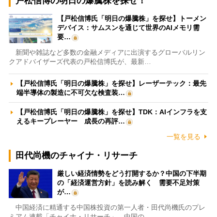
戸松信博の明日の爆騰株を探せ！
【戸松信博氏「明日の爆騰株」を探せ】トーメン
デバイス：サムスンを通じて世界のAIメモリ需
要…
新聞や雑誌など多数の金融メディアに出演するグローバルリン
クアドバイザーズ代表の戸松信博氏が、最新…
【戸松信博氏「明日の爆騰株」を探せ】レーザーテック：最先
端半導体の製造に不可欠な検査装…
【戸松信博氏「明日の爆騰株」を探せ】TDK：AIインフラを支
えるキープレーヤー 成長の再評…
一覧を見る
田代尚機のチャイナ・リサーチ
厳しい経済情勢をどう打開するか？中国の下半期
の「経済運営方針」を読み解く 需要不足対策
が…
中国経済に精通する中国株投資の第一人者・田代尚機氏のプレ
ミアム連載「チャイナ・リサーチ」。中国の…