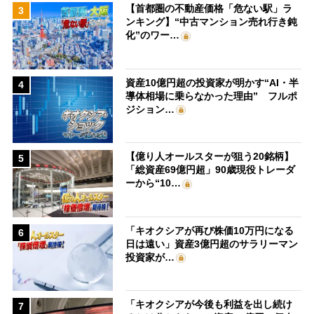
【首都圏の不動産価格「危ない駅」ラ
3
ンキング】“中古マンション売れ行き鈍
化”のワー…
資産10億円超の投資家が明かす“AI・半
4
導体相場に乗らなかった理由” フルポ
ジション…
【億り人オールスターが狙う20銘柄】
5
「総資産69億円超」90歳現役トレーダ
ーから“10…
「キオクシアが再び株価10万円になる
6
日は遠い」資産3億円超のサラリーマン
投資家が…
「キオクシアが今後も利益を出し続け
7