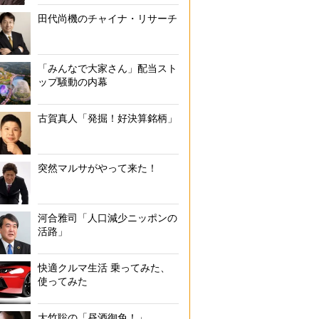
田代尚機のチャイナ・リサーチ
「みんなで大家さん」配当スト
ップ騒動の内幕
古賀真人「発掘！好決算銘柄」
突然マルサがやって来た！
河合雅司「人口減少ニッポンの
活路」
快適クルマ生活 乗ってみた、
使ってみた
大竹聡の「昼酒御免！」