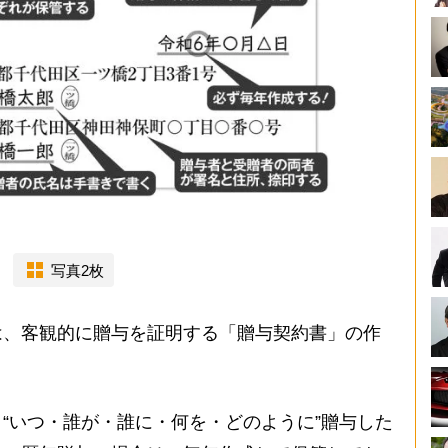
写真2枚
、客観的に贈与を証明する「贈与契約書」の作
“いつ・誰が・誰に・何を・どのように”贈与した