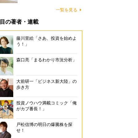
に…
一覧を見る
目の著者・連載
藤川里絵「さあ、投資を始めよ
う！」
森口亮「まるわかり市況分析」
大前研一「ビジネス新大陸」の
歩き方
投資ノウハウ満載コミック「俺
がカブ番長！」
戸松信博の明日の爆騰株を探
せ！