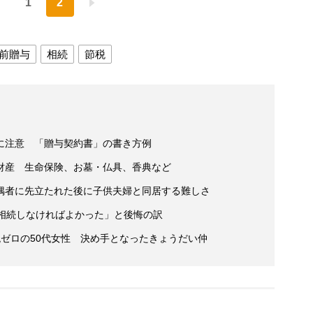
1
2
前贈与
相続
節税
に注意 「贈与契約書」の書き方例
財産 生命保険、お墓・仏具、香典など
偶者に先立たれた後に子供夫婦と同居する難しさ
「相続しなければよかった」と後悔の訳
ゼロの50代女性 決め手となったきょうだい仲