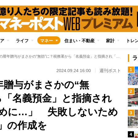
ア
ライフ
マネー
住まい・不動産
家計
トレ
毎年110万円の暦年贈与がまさかの“無効”に？税務署から「名義預金」と指摘され「相続税を払うはめに…」 失敗しないためには「贈与契約書」の作成を
ラ
1
2024.09.24 16:00
週刊ポスト
年贈与がまさかの“無
2
ら「名義預金」と指摘され
めに…」 失敗しないため
3
」の作成を
4