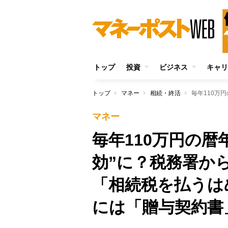
トップ
投資
ビジネス
キャリ
トップ
マネー
相続・終活
マネー
毎年110万円の暦
効”に？税務署か
「相続税を払うは
には「贈与契約書