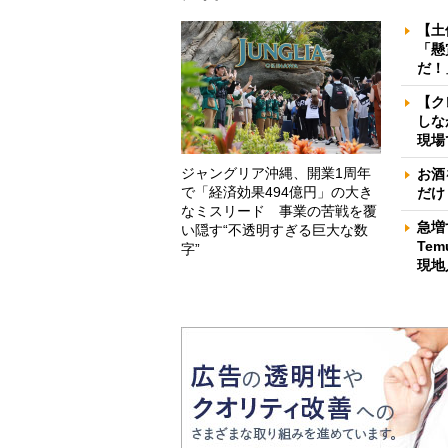
【土
「懸
だ！
【ク
しな
現場
ジャングリア沖縄、開業1周年
お酒
で「経済効果494億円」の大き
だけ
なミスリード 事業の苦戦を覆
急増
い隠す“不透明すぎる巨大な数
Te
字”
現地