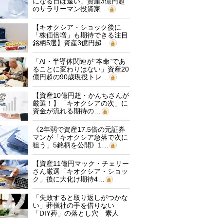
になる日は遠い」資産3億円超
のサラリーマン投資家…
【キオクシア・ショック後に
「株価倍増」も期待できる注目
銘柄5選】資産3億円超…
「AI・半導体関連が“本命”であ
ることに変わりはない」資産20
億円超の90歳現役トレ…
【資産10億円超・かんちさんが
厳選！】「キオクシアの次」に
資金が流れる期待の…
《2年弱で資産17.5倍の元証券
マンが「キオクシア急落で次に
狙う」5銘柄を公開》1…
【資産11億円マック・チェリー
さん厳選「キオクシア・ショッ
ク」後に大化け期待4…
「失敗すると取り返しがつかな
い」葬儀社の手を借りない
「DIY葬」の落とし穴 素人