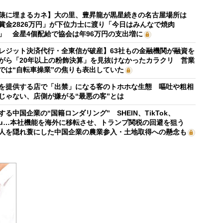
俵に埋まるカネ】大の里、豊昇龍が黒星続きの名古屋場所は
賞金2826万円」が下位力士に渡り「今日はみんなで焼肉
」 金星4個配給で協会は年96万円の支出増に
レジット決済代行・全東信が破産】63社もの金融機関が融資を
がら「20年以上の粉飾決算」を見抜けなかったカラクリ 営業
では“自転車操業”の焦りも表出していた
を提供する店で「出禁」になる客のトホホな生態 嘔吐や粗相
じゃない、店側が嫌がる“最悪の客”とは
する中国企業の“国籍ロンダリング” SHEIN、TikTok、
mu…本社機能を海外に移転させ、トランプ関税の回避を狙う
人を隠れ蓑にした中国企業の農業参入・土地取得への懸念も