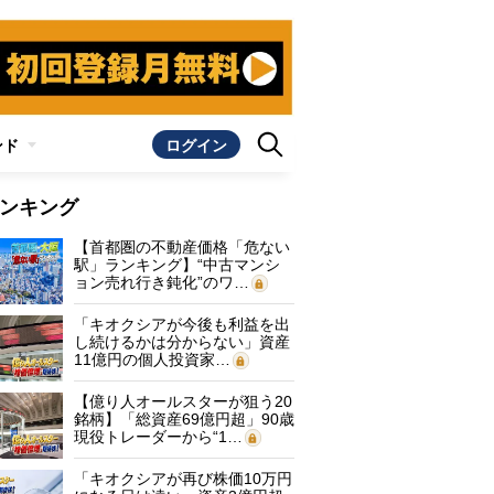
ンド
ログイン
ンキング
【首都圏の不動産価格「危ない
駅」ランキング】“中古マンシ
ョン売れ行き鈍化”のワ…
「キオクシアが今後も利益を出
し続けるかは分からない」資産
11億円の個人投資家…
【億り人オールスターが狙う20
銘柄】「総資産69億円超」90歳
現役トレーダーから“1…
「キオクシアが再び株価10万円