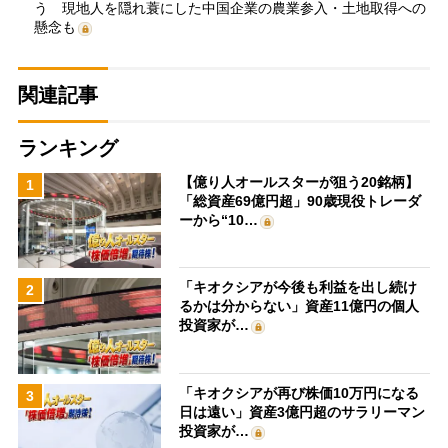
う 現地人を隠れ蓑にした中国企業の農業参入・土地取得への
懸念も
関連記事
ランキング
【億り人オールスターが狙う20銘柄】
1
「総資産69億円超」90歳現役トレーダ
ーから“10…
「キオクシアが今後も利益を出し続け
2
るかは分からない」資産11億円の個人
投資家が…
「キオクシアが再び株価10万円になる
3
日は遠い」資産3億円超のサラリーマン
投資家が…