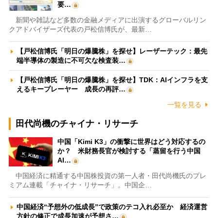
要…
新聞や雑誌など多数の金融メディアに出演するグローバルリン
クアドバイザーズ代表の戸松信博氏が、最新…
【戸松信博氏「明日の爆騰株」を探せ】レーザーテック：最先
端半導体の製造に不可欠な検査装…
【戸松信博氏「明日の爆騰株」を探せ】TDK：AIインフラを支
えるキープレーヤー 成長の再評…
一覧を見る
田代尚機のチャイナ・リサーチ
中国「Kimi K3」の衝撃に世界はどう対応するの
か？ 米財務長官が検討する「蒸留を行う中国
AI…
中国経済に精通する中国株投資の第一人者・田代尚機氏のプレ
ミアム連載「チャイナ・リサーチ」。中国企…
中国経済“予想外の低成長”で政策のテコ入れ必至か 経済運営
方針の修正で成長加速が予想さ…