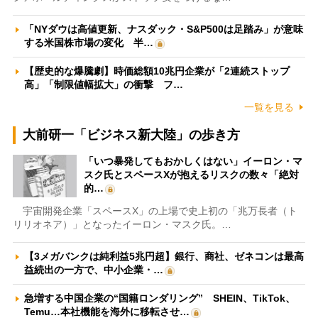
「NYダウは高値更新、ナスダック・S&P500は足踏み」が意味
する米国株市場の変化 半…
【歴史的な爆騰劇】時価総額10兆円企業が「2連続ストップ
高」「制限値幅拡大」の衝撃 フ…
一覧を見る
大前研一「ビジネス新大陸」の歩き方
「いつ暴発してもおかしくはない」イーロン・マ
スク氏とスペースXが抱えるリスクの数々「絶対
的…
宇宙開発企業「スペースX」の上場で史上初の「兆万長者（ト
リリオネア）」となったイーロン・マスク氏。…
【3メガバンクは純利益5兆円超】銀行、商社、ゼネコンは最高
益続出の一方で、中小企業・…
急増する中国企業の“国籍ロンダリング” SHEIN、TikTok、
Temu…本社機能を海外に移転させ…