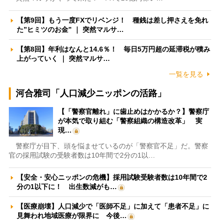
【第9回】もう一度FXでリベンジ！ 種銭は差し押さえを免れ
た”ヒミツのお金” ｜ 突然マルサ…
【第8回】年利はなんと14.6％！ 毎日5万円超の延滞税が積み
上がっていく ｜ 突然マルサ…
一覧を見る
河合雅司「人口減少ニッポンの活路」
【「警察官離れ」に歯止めはかかるか？】警察庁
が本気で取り組む「警察組織の構造改革」 実
現…
警察庁が目下、頭を悩ませているのが「警察官不足」だ。警察
官の採用試験の受験者数は10年間で2分の1以…
【安全・安心ニッポンの危機】採用試験受験者数は10年間で2
分の1以下に！ 出生数減がも…
【医療崩壊】人口減少で「医師不足」に加えて「患者不足」に
見舞われ地域医療が限界に 今後…