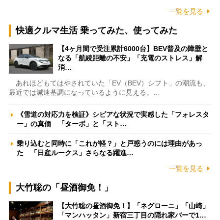
一覧を見る
快適クルマ生活 乗ってみた、使ってみた
【4ヶ月間で受注累計6000台】BEV普及の障壁と
なる「航続距離の不安」「充電のストレス」解
消…
あれほどもてはやされていた「EV（BEV）シフト」の潮流も、
最近では減速基調になっているように見える。…
《雪道の対応力を検証》シビアな状況で実感した「フォレスタ
ー」の真価 「ターボ」と「スト…
乗り込むと同時に「これが軽？」と戸惑うのには理由があっ
た 「日産ルークス」さらなる躍進…
一覧を見る
大竹聡の「昼酒御免！」
【大竹聡の昼酒御免！】「ネグローニ」「山崎」
「マンハッタン」新宿三丁目の隠れ家バーで1…