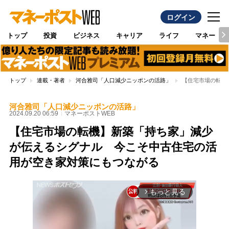
ログイン
トップ
投資
ビジネス
キャリア
ライフ
マネー
トップ
連載・著者
河合雅司「人口減少ニッポンの活路」
【住宅市場の転機
河合雅司「人口減少ニッポンの活路」
2024.09.20 06:59
マネーポストWEB
【住宅市場の転機】新築「持ち家」減少
が伝えるシグナル 今こそ中古住宅の活
用が空き家対策にもつながる
もっと見る
arrow_forward_ios