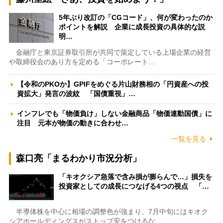
5年ぶり改訂の「CGコード」、何が変わったのか
ポイントを解説 企業に成長投資の具体的な説
明…
金融庁と東京証券取引所が共同で策定している上場企業の経営
や取締役会のあり方を定める「コーポレート…
【令和のPKOか】GPIFをめぐる片山財務相の「円資産への投
資拡大」発言の波紋 「国債重視」…
インフレでも「物価負け」しない金融商品「物価連動国債」に
注目 元本が物価の動きに合わせ…
一覧を見る
森口亮「まるわかり市況分析」
「キオクシア急落で含み損が膨らんで…」損失を
投資家としての成長につなげる4つの視点 「…
半導体株を中心に相場の調整色が強まり、7月中旬にはキオク
シアホールディングスがストップ安をつけるな…