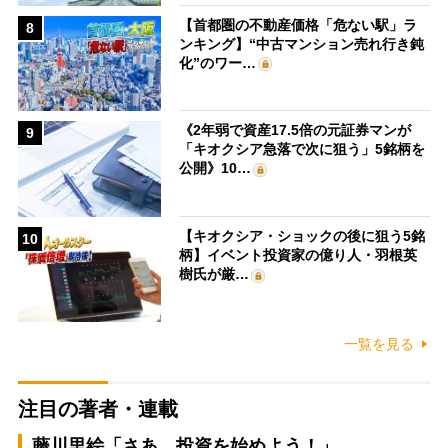
【首都圏の不動産価格「危ない駅」ラ
8
ンキング】“中古マンション売れ行き鈍
化”のワー…
《2年弱で資産17.5倍の元証券マンが
9
「キオクシア急落で次に狙う」5銘柄を
公開》10…
【キオクシア・ショックの後に狙う5銘
10
柄】イベント投資家の億り人・羽根英
樹氏が厳…
一覧を見る
注目の著者・連載
藤川里絵「さあ、投資を始めよう！」