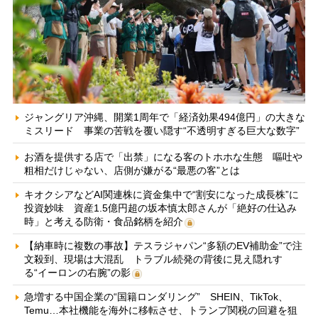
ジャングリア沖縄、開業1周年で「経済効果494億円」の大きな
ミスリード 事業の苦戦を覆い隠す“不透明すぎる巨大な数字”
お酒を提供する店で「出禁」になる客のトホホな生態 嘔吐や
粗相だけじゃない、店側が嫌がる“最悪の客”とは
キオクシアなどAI関連株に資金集中で“割安になった成長株”に
投資妙味 資産1.5億円超の坂本慎太郎さんが「絶好の仕込み
時」と考える防衛・食品銘柄を紹介
【納車時に複数の事故】テスラジャパン“多額のEV補助金”で注
文殺到、現場は大混乱 トラブル続発の背後に見え隠れす
る“イーロンの右腕”の影
急増する中国企業の“国籍ロンダリング” SHEIN、TikTok、
Temu…本社機能を海外に移転させ、トランプ関税の回避を狙