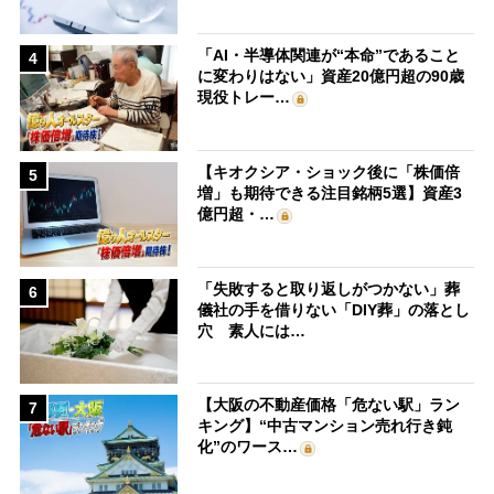
「AI・半導体関連が“本命”であること
4
に変わりはない」資産20億円超の90歳
現役トレー…
【キオクシア・ショック後に「株価倍
5
増」も期待できる注目銘柄5選】資産3
億円超・…
「失敗すると取り返しがつかない」葬
6
儀社の手を借りない「DIY葬」の落とし
穴 素人には…
【大阪の不動産価格「危ない駅」ラン
7
キング】“中古マンション売れ行き鈍
化”のワース…