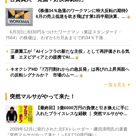
《株価34％急落のワークマンに特大反転の期待》
6月の売上低迷を吹き飛ばす第1四半期決算、…
6月3日に8330円をつけたワークマン（東証スタンダード・
7564）の株価は、わずか1カ月あまりで約34％下落…
三菱重工が「AIインフラの新たな主役」として再評価される気
運 エヌビディアとの提携でAI…
キオクシアHD「7万円割れからの急反発」は再びの上昇局面へ
の反転シグナルか？ 市場のムー…
一覧を見る
突然マルサがやって来た！
【最終回】1億6000万円の負債と引き換えに手に
入れたプライスレスな経験 ｜ 突然マルサがや…
2009年12月に発行された元FXトレーダー・磯貝清明氏の著書
『突然マルサがやって来た！～FXで10億円稼い…