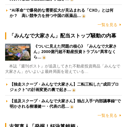
“AI革命”で爆発的な需要拡大が見込まれる「CXO」とは何
か？ 高い競争力を持つ中国の医薬品…
一覧を見る
「みんなで大家さん」配当ストップ騒動の内幕
《ついに見えた問題の核心》「みんなで大家さ
ん」2000億円超不動産投資トラブル“異常なく
ら…
本誌『週刊ポスト』が追及してきた不動産投資商品「みんなで
大家さん」がいよいよ最終局面を迎えている…
【独走スクープ・みんなで大家さん】二転三転した“成田プロ
ジェクト”の計画変更の裏で起き…
【追及スクープ・みんなで大家さん】独占入手“内部議事録”で
明かされる柳瀬健一・代表の思…
一覧を見る
古賀真人「発掘！好決算銘柄」