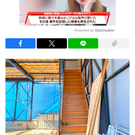
Powered by 
GliaStudios
Mute