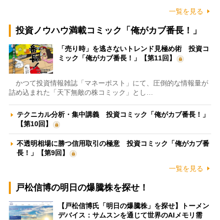
一覧を見る
投資ノウハウ満載コミック「俺がカブ番長！」
「売り時」を逃さないトレンド見極め術 投資コ
ミック「俺がカブ番長！」【第11回】
かつて投資情報雑誌「マネーポスト」にて、圧倒的な情報量が
詰め込まれた「天下無敵の株コミック」とし…
テクニカル分析・集中講義 投資コミック「俺がカブ番長！」
【第10回】
不透明相場に勝つ信用取引の極意 投資コミック「俺がカブ番
長！」【第9回】
一覧を見る
戸松信博の明日の爆騰株を探せ！
【戸松信博氏「明日の爆騰株」を探せ】トーメン
デバイス：サムスンを通じて世界のAIメモリ需