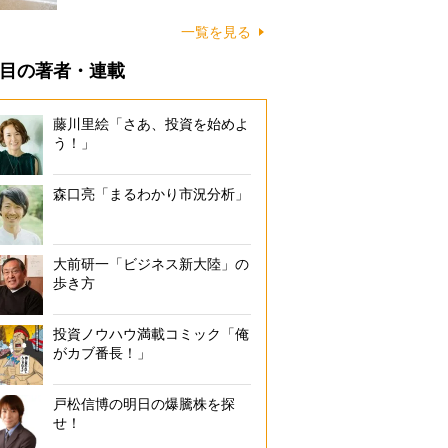
に…
一覧を見る
目の著者・連載
藤川里絵「さあ、投資を始めよ
う！」
森口亮「まるわかり市況分析」
大前研一「ビジネス新大陸」の
歩き方
投資ノウハウ満載コミック「俺
がカブ番長！」
戸松信博の明日の爆騰株を探
せ！