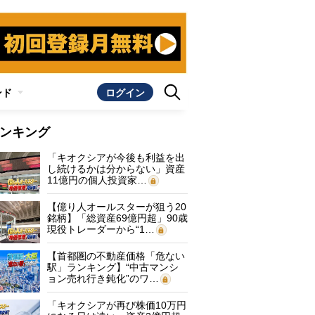
ンド
ログイン
ンキング
「キオクシアが今後も利益を出
し続けるかは分からない」資産
11億円の個人投資家…
【億り人オールスターが狙う20
銘柄】「総資産69億円超」90歳
現役トレーダーから“1…
【首都圏の不動産価格「危ない
駅」ランキング】“中古マンシ
ョン売れ行き鈍化”のワ…
「キオクシアが再び株価10万円