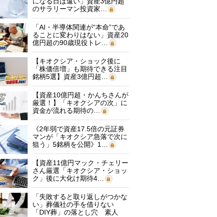
になる日は遠い」資産3億円超
のサラリーマン投資家…
「AI・半導体関連が“本命”であ
ることに変わりはない」資産20
億円超の90歳現役トレ…
【キオクシア・ショック後に
「株価倍増」も期待できる注目
銘柄5選】資産3億円超…
【資産10億円超・かんちさんが
厳選！】「キオクシアの次」に
資金が流れる期待の…
《2年弱で資産17.5倍の元証券
マンが「キオクシア急落で次に
狙う」5銘柄を公開》1…
【資産11億円マック・チェリー
さん厳選「キオクシア・ショッ
ク」後に大化け期待4…
「失敗すると取り返しがつかな
い」葬儀社の手を借りない
「DIY葬」の落とし穴 素人