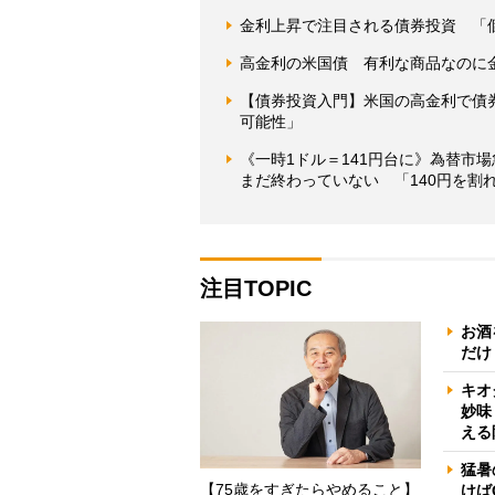
金利上昇で注目される債券投資 「
高金利の米国債 有利な商品なのに
【債券投資入門】米国の高金利で債
可能性」
《一時1ドル＝141円台に》為替市
まだ終わっていない 「140円を割れ
注目TOPIC
お酒
だけ
キオ
妙味
える
猛暑
【75歳をすぎたらやめること】
けば