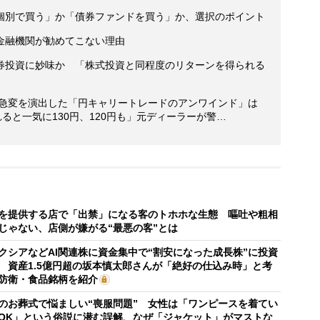
個別で買う」か「債券ファンドを買う」か、選択のポイント
金融機関が勧めてこない理由
券投資に妙味か 「株式投資と同程度のリターンを得られる
場急変を演出した「円キャリートレードのアンワインド」は
ると一気に130円、120円も」元ディーラーが警…
を提供する店で「出禁」になる客のトホホな生態 嘔吐や粗相
じゃない、店側が嫌がる“最悪の客”とは
クシアなどAI関連株に資金集中で“割安になった成長株”に投資
 資産1.5億円超の坂本慎太郎さんが「絶好の仕込み時」と考
防衛・食品銘柄を紹介
のお葬式で悩ましい“喪服問題” 女性は「ワンピースを着てい
OK」という俗説に潜む誤解、なぜ「ジャケット」がマストな