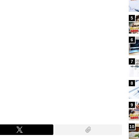
Loaded
:
96.26%
/
5
6
7
8
9
10