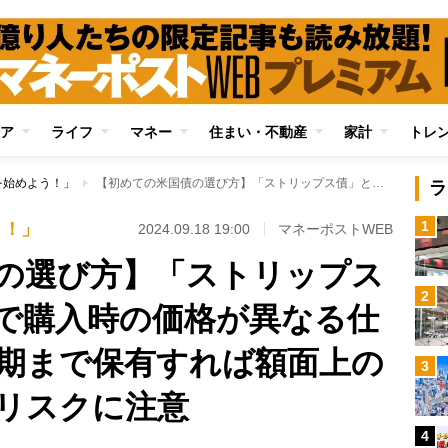
ア
ライフ
マネー
住まい・不動産
家計
トレ
を始めよう！」
【初めての米国債の選び方】「ストリップス債」と「利付債」で購入時の価格が異なる仕組み どちらも満期まで保有すれば額面上の損失はないが為替リスクに注意
ラ
1
う！」
2024.09.18 19:00
マネーポストWEB
の選び方】「ストリップス
2
で購入時の価格が異なる仕
期まで保有すれば額面上の
3
リスクに注意
4