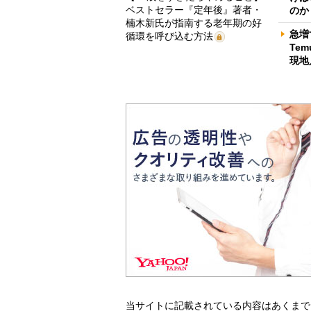
ベストセラー『定年後』著者・
のか
楠木新氏が指南する老年期の好
急増
循環を呼び込む方法
Te
現地
当サイトに記載されている内容はあくまで