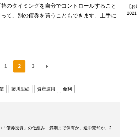
替のタイミングを自分でコントロールすること
【お
202
使って、別の債券を買うこともできます。上手に
。
1
2
3
債
藤川里絵
資産運用
金利
い「債券投資」の仕組み 満期まで保有か、途中売却か、2