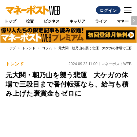
ログイン
トップ
投資
ビジネス
キャリア
ライフ
マネー
トップ
トレンド
コラム
元大関・朝乃山を襲う悲運 大ケガの休場で三段目
トレンド
2024.09.22 11:00
マネーポストWEB
元大関・朝乃山を襲う悲運 大ケガの休
場で三段目まで番付転落なら、給与も積
み上げた褒賞金もゼロに
Loaded
:
88.23%
/
Unmute