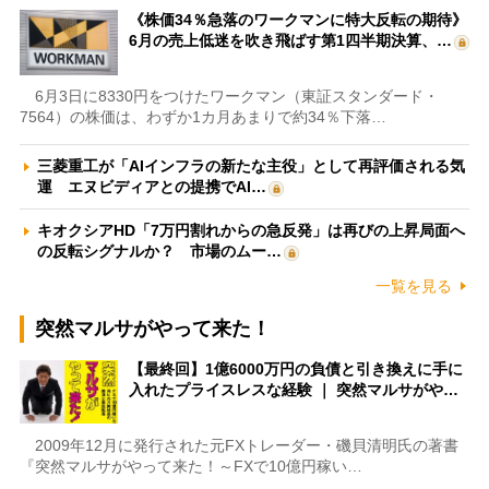
《株価34％急落のワークマンに特大反転の期待》
6月の売上低迷を吹き飛ばす第1四半期決算、…
6月3日に8330円をつけたワークマン（東証スタンダード・
7564）の株価は、わずか1カ月あまりで約34％下落…
三菱重工が「AIインフラの新たな主役」として再評価される気
運 エヌビディアとの提携でAI…
キオクシアHD「7万円割れからの急反発」は再びの上昇局面へ
の反転シグナルか？ 市場のムー…
一覧を見る
突然マルサがやって来た！
【最終回】1億6000万円の負債と引き換えに手に
入れたプライスレスな経験 ｜ 突然マルサがや…
2009年12月に発行された元FXトレーダー・磯貝清明氏の著書
『突然マルサがやって来た！～FXで10億円稼い…