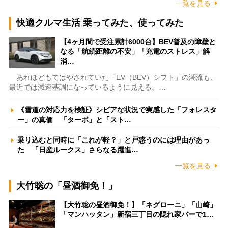
一覧を見る
快適クルマ生活 乗ってみた、使ってみた
【4ヶ月間で受注累計6000台】BEV普及の障壁と
なる「航続距離の不安」「充電のストレス」解
消…
あれほどもてはやされていた「EV（BEV）シフト」の潮流も、
最近では減速基調になっているように見える。…
《雪道の対応力を検証》シビアな状況で実感した「フォレスタ
ー」の真価 「ターボ」と「スト…
乗り込むと同時に「これが軽？」と戸惑うのには理由があっ
た 「日産ルークス」さらなる躍進…
一覧を見る
大竹聡の「昼酒御免！」
【大竹聡の昼酒御免！】「ネグローニ」「山崎」
「マンハッタン」新宿三丁目の隠れ家バーで1…