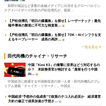
新聞や雑誌など多数の金融メディアに出演するグローバルリン
クアドバイザーズ代表の戸松信博氏が、最新…
【戸松信博氏「明日の爆騰株」を探せ】レーザーテック：最先
端半導体の製造に不可欠な検査装…
【戸松信博氏「明日の爆騰株」を探せ】TDK：AIインフラを支
えるキープレーヤー 成長の再評…
一覧を見る
田代尚機のチャイナ・リサーチ
中国「Kimi K3」の衝撃に世界はどう対応するの
か？ 米財務長官が検討する「蒸留を行う中国
AI…
中国経済に精通する中国株投資の第一人者・田代尚機氏のプレ
ミアム連載「チャイナ・リサーチ」。中国企…
中国経済“予想外の低成長”で政策のテコ入れ必至か 経済運営
方針の修正で成長加速が予想さ…