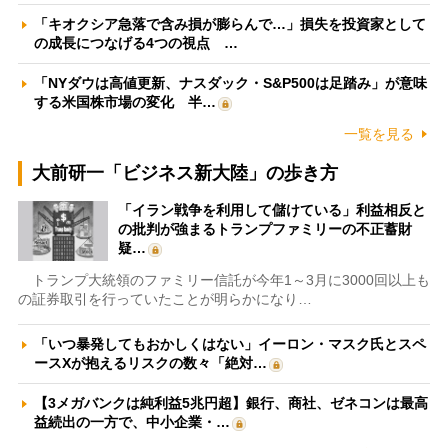
「キオクシア急落で含み損が膨らんで…」損失を投資家として
の成長につなげる4つの視点 …
「NYダウは高値更新、ナスダック・S&P500は足踏み」が意味
する米国株市場の変化 半…
一覧を見る
大前研一「ビジネス新大陸」の歩き方
「イラン戦争を利用して儲けている」利益相反と
の批判が強まるトランプファミリーの不正蓄財
疑…
トランプ大統領のファミリー信託が今年1～3月に3000回以上も
の証券取引を行っていたことが明らかになり…
「いつ暴発してもおかしくはない」イーロン・マスク氏とスペ
ースXが抱えるリスクの数々「絶対…
【3メガバンクは純利益5兆円超】銀行、商社、ゼネコンは最高
益続出の一方で、中小企業・…