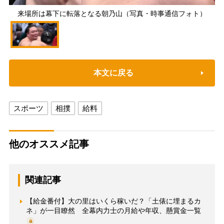
来場所は幕下に転落となる朝乃山（写真・時事通信フォト）
本文に戻る
スポーツ
相撲
給料
他のオススメ記事
関連記事
【給金番付】大の里はいくら稼いだ？「土俵に埋まるカ
ネ」が一目瞭然 全幕内力士の月給や年収、懸賞金一覧