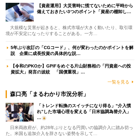
【資産運用】大災害時に慌てないために平時から
備えておきたい3つのポイント「資産の棚卸し…
大規模な災害が起きると、株式市場が大きく動いたり、取引環
境が不安定になったりすることがある。一方…
5年ぶり改訂の「CGコード」、何が変わったのかポイントを解
説 企業に成長投資の具体的な説…
【令和のPKOか】GPIFをめぐる片山財務相の「円資産への投
資拡大」発言の波紋 「国債重視」…
一覧を見る
森口亮「まるわかり市況分析」
「トレンド転換のスイッチになり得る」“介入慣
れ”した市場心理を変える「日米協調為替介入」
…
日米両政府が、約28年ぶりとなる円買いの協調介入に踏み切っ
た。米国も追加介入を辞さない姿勢を示して…