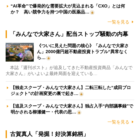
“AI革命”で爆発的な需要拡大が見込まれる「CXO」とは何
か？ 高い競争力を持つ中国の医薬品…
一覧を見る
「みんなで大家さん」配当ストップ騒動の内幕
《ついに見えた問題の核心》「みんなで大家さ
ん」2000億円超不動産投資トラブル“異常なく
ら…
本誌『週刊ポスト』が追及してきた不動産投資商品「みんなで
大家さん」がいよいよ最終局面を迎えている…
【独走スクープ・みんなで大家さん】二転三転した“成田プロ
ジェクト”の計画変更の裏で起き…
【追及スクープ・みんなで大家さん】独占入手“内部議事録”で
明かされる柳瀬健一・代表の思…
一覧を見る
古賀真人「発掘！好決算銘柄」