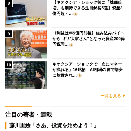
【キオクシア・ショック後に「株価倍
8
増」も期待できる注目銘柄5選】資産3
億円超・…
《利益は年5億円前後》住み込みバイト
9
から“ギガ大家さん”となった資産200億
円税理…
キオクシア・ショックで「次にマネー
10
が流れる」16銘柄 AI相場の裏で割安
に放置され…
一覧を見る
注目の著者・連載
藤川里絵「さあ、投資を始めよう！」