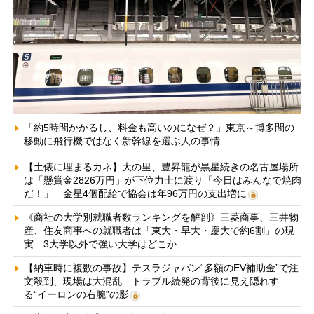
「約5時間かかるし、料金も高いのになぜ？」東京～博多間の
移動に飛行機ではなく新幹線を選ぶ人の事情
【土俵に埋まるカネ】大の里、豊昇龍が黒星続きの名古屋場所
は「懸賞金2826万円」が下位力士に渡り「今日はみんなで焼肉
だ！」 金星4個配給で協会は年96万円の支出増に
《商社の大学別就職者数ランキングを解剖》三菱商事、三井物
産、住友商事への就職者は「東大・早大・慶大で約6割」の現
実 3大学以外で強い大学はどこか
【納車時に複数の事故】テスラジャパン“多額のEV補助金”で注
文殺到、現場は大混乱 トラブル続発の背後に見え隠れす
る“イーロンの右腕”の影