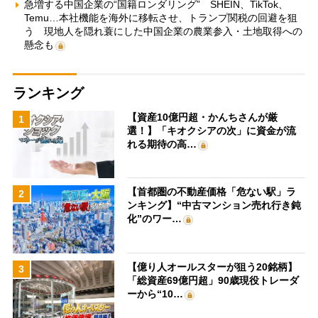
急増する中国企業の“国籍ロンダリング” SHEIN、TikTok、
Temu…本社機能を海外に移転させ、トランプ関税の回避を狙
う 現地人を隠れ蓑にした中国企業の農業参入・土地取得への
懸念も
ランキング
【資産10億円超・かんちさんが厳
1
選！】「キオクシアの次」に資金が流
れる期待の高…
【首都圏の不動産価格「危ない駅」ラ
2
ンキング】“中古マンション売れ行き鈍
化”のワー…
【億り人オールスターが狙う20銘柄】
3
「総資産69億円超」90歳現役トレーダ
ーから“10…