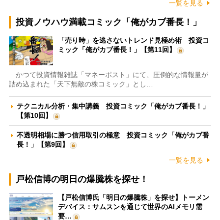
一覧を見る
投資ノウハウ満載コミック「俺がカブ番長！」
「売り時」を逃さないトレンド見極め術 投資コ
ミック「俺がカブ番長！」【第11回】
かつて投資情報雑誌「マネーポスト」にて、圧倒的な情報量が
詰め込まれた「天下無敵の株コミック」とし…
テクニカル分析・集中講義 投資コミック「俺がカブ番長！」
【第10回】
不透明相場に勝つ信用取引の極意 投資コミック「俺がカブ番
長！」【第9回】
一覧を見る
戸松信博の明日の爆騰株を探せ！
【戸松信博氏「明日の爆騰株」を探せ】トーメン
デバイス：サムスンを通じて世界のAIメモリ需
要…