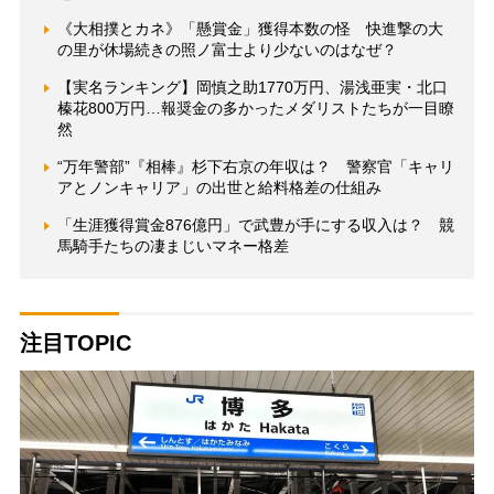
《大相撲とカネ》「懸賞金」獲得本数の怪 快進撃の大
の里が休場続きの照ノ富士より少ないのはなぜ？
【実名ランキング】岡慎之助1770万円、湯浅亜実・北口
榛花800万円…報奨金の多かったメダリストたちが一目瞭
然
“万年警部”『相棒』杉下右京の年収は？ 警察官「キャリ
アとノンキャリア」の出世と給料格差の仕組み
「生涯獲得賞金876億円」で武豊が手にする収入は？ 競
馬騎手たちの凄まじいマネー格差
注目TOPIC