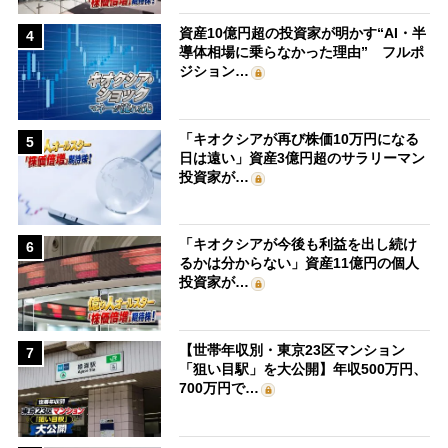
資産10億円超の投資家が明かす“AI・半
4
導体相場に乗らなかった理由” フルポ
ジション…
「キオクシアが再び株価10万円になる
5
日は遠い」資産3億円超のサラリーマン
投資家が…
「キオクシアが今後も利益を出し続け
6
るかは分からない」資産11億円の個人
投資家が…
【世帯年収別・東京23区マンション
7
「狙い目駅」を大公開】年収500万円、
700万円で…