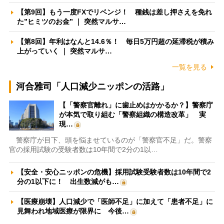
【第9回】もう一度FXでリベンジ！ 種銭は差し押さえを免れ
た”ヒミツのお金” ｜ 突然マルサ…
【第8回】年利はなんと14.6％！ 毎日5万円超の延滞税が積み
上がっていく ｜ 突然マルサ…
一覧を見る
河合雅司「人口減少ニッポンの活路」
【「警察官離れ」に歯止めはかかるか？】警察庁
が本気で取り組む「警察組織の構造改革」 実
現…
警察庁が目下、頭を悩ませているのが「警察官不足」だ。警察
官の採用試験の受験者数は10年間で2分の1以…
【安全・安心ニッポンの危機】採用試験受験者数は10年間で2
分の1以下に！ 出生数減がも…
【医療崩壊】人口減少で「医師不足」に加えて「患者不足」に
見舞われ地域医療が限界に 今後…