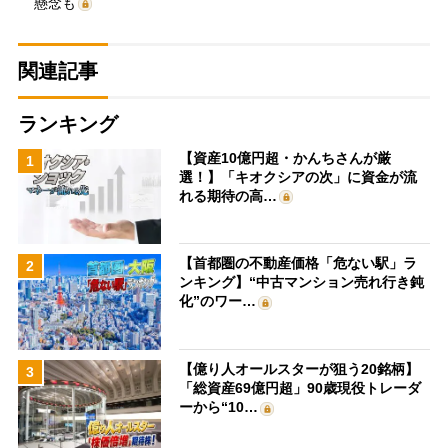
懸念も
関連記事
ランキング
【資産10億円超・かんちさんが厳
1
選！】「キオクシアの次」に資金が流
れる期待の高…
【首都圏の不動産価格「危ない駅」ラ
2
ンキング】“中古マンション売れ行き鈍
化”のワー…
【億り人オールスターが狙う20銘柄】
3
「総資産69億円超」90歳現役トレーダ
ーから“10…