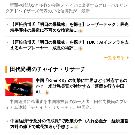
新聞や雑誌など多数の金融メディアに出演するグローバルリン
クアドバイザーズ代表の戸松信博氏が、最新…
【戸松信博氏「明日の爆騰株」を探せ】レーザーテック：最先
端半導体の製造に不可欠な検査装…
【戸松信博氏「明日の爆騰株」を探せ】TDK：AIインフラを支
えるキープレーヤー 成長の再評…
一覧を見る
田代尚機のチャイナ・リサーチ
中国「Kimi K3」の衝撃に世界はどう対応するの
か？ 米財務長官が検討する「蒸留を行う中国
AI…
中国経済に精通する中国株投資の第一人者・田代尚機氏のプレ
ミアム連載「チャイナ・リサーチ」。中国企…
中国経済“予想外の低成長”で政策のテコ入れ必至か 経済運営
方針の修正で成長加速が予想さ…