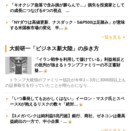
「キオクシア急落で含み損が膨らんで…」損失を投資家として
の成長につなげる4つの視点 …
「NYダウは高値更新、ナスダック・S&P500は足踏み」が意味
する米国株市場の変化 半…
一覧を見る
大前研一「ビジネス新大陸」の歩き方
「イラン戦争を利用して儲けている」利益相反と
の批判が強まるトランプファミリーの不正蓄財
疑…
トランプ大統領のファミリー信託が今年1～3月に3000回以上も
の証券取引を行っていたことが明らかになり…
「いつ暴発してもおかしくはない」イーロン・マスク氏とスペ
ースXが抱えるリスクの数々「絶対…
【3メガバンクは純利益5兆円超】銀行、商社、ゼネコンは最高
益続出の一方で、中小企業・…
一覧を見る