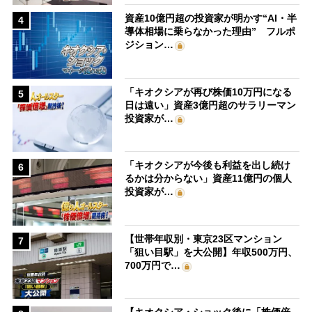
資産10億円超の投資家が明かす“AI・半
4
導体相場に乗らなかった理由” フルポ
ジション…
「キオクシアが再び株価10万円になる
5
日は遠い」資産3億円超のサラリーマン
投資家が…
「キオクシアが今後も利益を出し続け
6
るかは分からない」資産11億円の個人
投資家が…
【世帯年収別・東京23区マンション
7
「狙い目駅」を大公開】年収500万円、
700万円で…