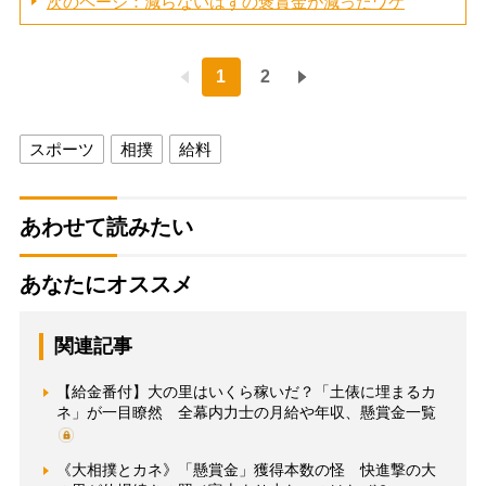
次のページ：減らないはずの褒賞金が減ったワケ
1
2
スポーツ
相撲
給料
あわせて読みたい
あなたにオススメ
関連記事
【給金番付】大の里はいくら稼いだ？「土俵に埋まるカ
ネ」が一目瞭然 全幕内力士の月給や年収、懸賞金一覧
《大相撲とカネ》「懸賞金」獲得本数の怪 快進撃の大