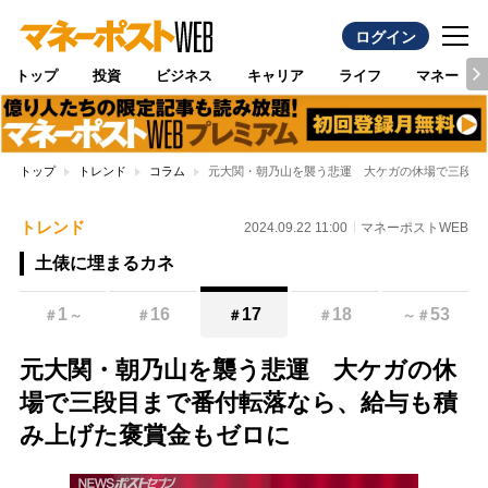
ログイン
トップ
投資
ビジネス
キャリア
ライフ
マネー
トップ
トレンド
コラム
元大関・朝乃山を襲う悲運 大ケガの休場で三段目
トレンド
2024.09.22 11:00
マネーポストWEB
土俵に埋まるカネ
1
16
17
18
53
＃
～
＃
＃
＃
～
＃
元大関・朝乃山を襲う悲運 大ケガの休
場で三段目まで番付転落なら、給与も積
み上げた褒賞金もゼロに