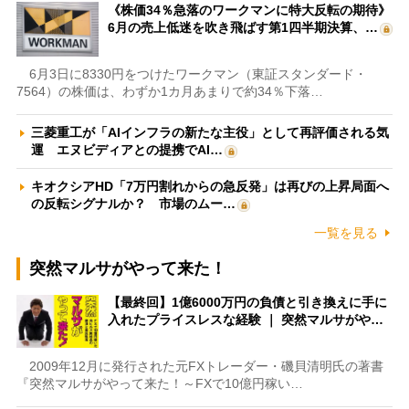
《株価34％急落のワークマンに特大反転の期待》
6月の売上低迷を吹き飛ばす第1四半期決算、…
6月3日に8330円をつけたワークマン（東証スタンダード・
7564）の株価は、わずか1カ月あまりで約34％下落…
三菱重工が「AIインフラの新たな主役」として再評価される気
運 エヌビディアとの提携でAI…
キオクシアHD「7万円割れからの急反発」は再びの上昇局面へ
の反転シグナルか？ 市場のムー…
一覧を見る
突然マルサがやって来た！
【最終回】1億6000万円の負債と引き換えに手に
入れたプライスレスな経験 ｜ 突然マルサがや…
2009年12月に発行された元FXトレーダー・磯貝清明氏の著書
『突然マルサがやって来た！～FXで10億円稼い…