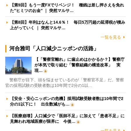
【第9回】もう一度FXでリベンジ！ 種銭は差し押さえを免れ
た”ヒミツのお金” ｜ 突然マルサ…
【第8回】年利はなんと14.6％！ 毎日5万円超の延滞税が積み
上がっていく ｜ 突然マルサ…
一覧を見る
河合雅司「人口減少ニッポンの活路」
【「警察官離れ」に歯止めはかかるか？】警察庁
が本気で取り組む「警察組織の構造改革」 実
現…
警察庁が目下、頭を悩ませているのが「警察官不足」だ。警察
官の採用試験の受験者数は10年間で2分の1以…
【安全・安心ニッポンの危機】採用試験受験者数は10年間で2
分の1以下に！ 出生数減がも…
【医療崩壊】人口減少で「医師不足」に加えて「患者不足」に
見舞われ地域医療が限界に 今後…
一覧を見る