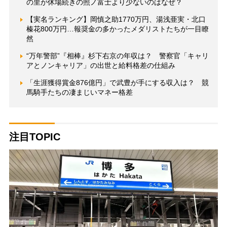
の里が休場続きの照ノ富士より少ないのはなぜ？
【実名ランキング】岡慎之助1770万円、湯浅亜実・北口
榛花800万円…報奨金の多かったメダリストたちが一目瞭
然
“万年警部”『相棒』杉下右京の年収は？ 警察官「キャリ
アとノンキャリア」の出世と給料格差の仕組み
「生涯獲得賞金876億円」で武豊が手にする収入は？ 競
馬騎手たちの凄まじいマネー格差
注目TOPIC