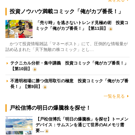
投資ノウハウ満載コミック「俺がカブ番長！」
「売り時」を逃さないトレンド見極め術 投資コ
ミック「俺がカブ番長！」【第11回】
かつて投資情報雑誌「マネーポスト」にて、圧倒的な情報量が
詰め込まれた「天下無敵の株コミック」とし…
テクニカル分析・集中講義 投資コミック「俺がカブ番長！」
【第10回】
不透明相場に勝つ信用取引の極意 投資コミック「俺がカブ番
長！」【第9回】
一覧を見る
戸松信博の明日の爆騰株を探せ！
【戸松信博氏「明日の爆騰株」を探せ】トーメン
デバイス：サムスンを通じて世界のAIメモリ需
要…