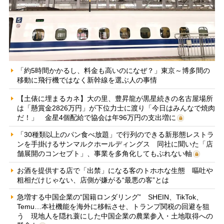
「約5時間かかるし、料金も高いのになぜ？」東京～博多間の
移動に飛行機ではなく新幹線を選ぶ人の事情
【土俵に埋まるカネ】大の里、豊昇龍が黒星続きの名古屋場所
は「懸賞金2826万円」が下位力士に渡り「今日はみんなで焼肉
だ！」 金星4個配給で協会は年96万円の支出増に
「30種類以上のパン食べ放題」で行列のできる新形態レストラ
ンを手掛けるサンマルクホールディングス 同社に聞いた「店
舗展開のコンセプト」、事業を多角化してもぶれない軸
お酒を提供する店で「出禁」になる客のトホホな生態 嘔吐や
粗相だけじゃない、店側が嫌がる“最悪の客”とは
急増する中国企業の“国籍ロンダリング” SHEIN、TikTok、
Temu…本社機能を海外に移転させ、トランプ関税の回避を狙
う 現地人を隠れ蓑にした中国企業の農業参入・土地取得への