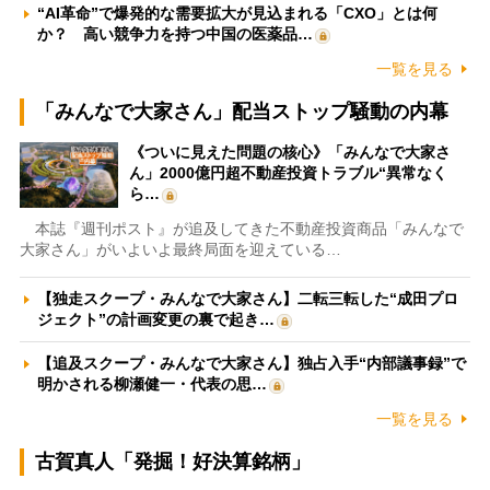
“AI革命”で爆発的な需要拡大が見込まれる「CXO」とは何
か？ 高い競争力を持つ中国の医薬品…
一覧を見る
「みんなで大家さん」配当ストップ騒動の内幕
《ついに見えた問題の核心》「みんなで大家さ
ん」2000億円超不動産投資トラブル“異常なく
ら…
本誌『週刊ポスト』が追及してきた不動産投資商品「みんなで
大家さん」がいよいよ最終局面を迎えている…
【独走スクープ・みんなで大家さん】二転三転した“成田プロ
ジェクト”の計画変更の裏で起き…
【追及スクープ・みんなで大家さん】独占入手“内部議事録”で
明かされる柳瀬健一・代表の思…
一覧を見る
古賀真人「発掘！好決算銘柄」