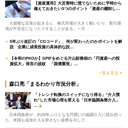
【資産運用】大災害時に慌てないために平時から
備えておきたい3つのポイント「資産の棚卸し…
大規模な災害が起きると、株式市場が大きく動いたり、取引環
境が不安定になったりすることがある。一方…
5年ぶり改訂の「CGコード」、何が変わったのかポイントを解
説 企業に成長投資の具体的な説…
【令和のPKOか】GPIFをめぐる片山財務相の「円資産への投
資拡大」発言の波紋 「国債重視」…
一覧を見る
森口亮「まるわかり市況分析」
「トレンド転換のスイッチになり得る」“介入慣
れ”した市場心理を変える「日米協調為替介入」
…
日米両政府が、約28年ぶりとなる円買いの協調介入に踏み切っ
た。米国も追加介入を辞さない姿勢を示して…