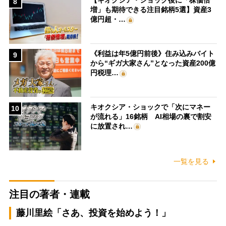
【キオクシア・ショック後に「株価倍
8
増」も期待できる注目銘柄5選】資産3
億円超・…
《利益は年5億円前後》住み込みバイト
9
から“ギガ大家さん”となった資産200億
円税理…
キオクシア・ショックで「次にマネー
10
が流れる」16銘柄 AI相場の裏で割安
に放置され…
一覧を見る
注目の著者・連載
藤川里絵「さあ、投資を始めよう！」