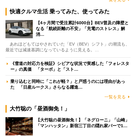
快適クルマ生活 乗ってみた、使ってみた
【4ヶ月間で受注累計6000台】BEV普及の障壁と
なる「航続距離の不安」「充電のストレス」解
消…
あれほどもてはやされていた「EV（BEV）シフト」の潮流も、
最近では減速基調になっているように見える。…
《雪道の対応力を検証》シビアな状況で実感した「フォレスタ
ー」の真価 「ターボ」と「スト…
乗り込むと同時に「これが軽？」と戸惑うのには理由があっ
た 「日産ルークス」さらなる躍進…
一覧を見る
大竹聡の「昼酒御免！」
【大竹聡の昼酒御免！】「ネグローニ」「山崎」
「マンハッタン」新宿三丁目の隠れ家バーで1…