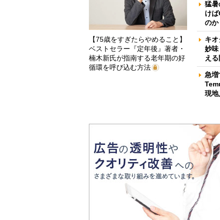
猛暑
けば
のか
【75歳をすぎたらやめること】
キオ
ベストセラー『定年後』著者・
妙味
楠木新氏が指南する老年期の好
える
循環を呼び込む方法
急増
Te
現地