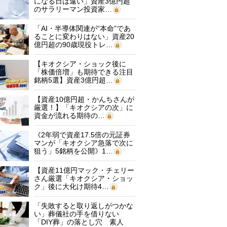
になる日は遠い」資産3億円超
のサラリーマン投資家…
「AI・半導体関連が“本命”であ
ることに変わりはない」資産20
億円超の90歳現役トレ…
【キオクシア・ショック後に
「株価倍増」も期待できる注目
銘柄5選】資産3億円超…
【資産10億円超・かんちさんが
厳選！】「キオクシアの次」に
資金が流れる期待の…
《2年弱で資産17.5倍の元証券
マンが「キオクシア急落で次に
狙う」5銘柄を公開》1…
【資産11億円マック・チェリー
さん厳選「キオクシア・ショッ
ク」後に大化け期待4…
「失敗すると取り返しがつかな
い」葬儀社の手を借りない
「DIY葬」の落とし穴 素人