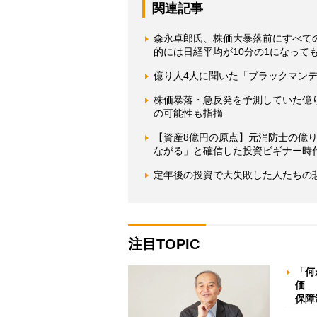
関連記事
森永卓郎氏、株価大暴落前にすべて
的には日経平均が10分の1になって
億り人4人に聞いた「ブラックマン
株価暴落・急反発を予測していた億り人
の可能性も指摘
【資産8億円の原点】元消防士の億
ながる」と確信した投資ビギナー時
定年後の投資で大失敗した人たちの悲
注目TOPIC
「何
価 
保障