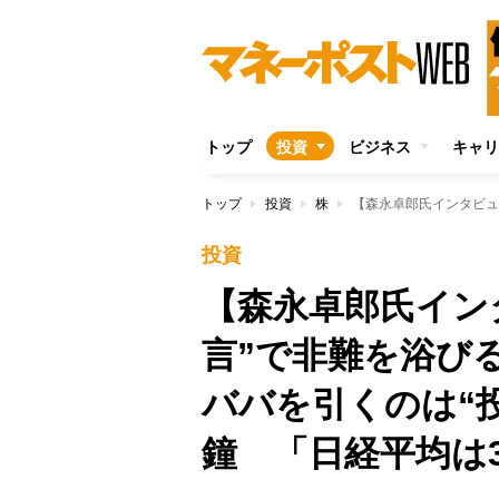
トップ
投資
ビジネス
キャリ
トップ
投資
株
投資
【森永卓郎氏イン
言”で非難を浴び
ババを引くのは“
鐘 「日経平均は