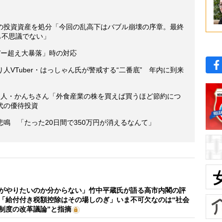
の投資資産を処分「今回の乱高下はバブル崩壊の序章。最終
も不思議でない」
デー超え大暴落」時の対応
VTuber・はっしゃん氏が警戒する“二番底” 年内に到来
り人・かんちさん「外食産業の株を買えば買うほど節約につ
代の優待投資
鳴 「たった20日間で350万円が消えるなんて」
がやりたいのか分からない」竹中平蔵氏が語る高市内閣の評
「給付付き税額控除はその場しのぎ」いま不可欠なのは“社会
制度の改革議論”と指摘