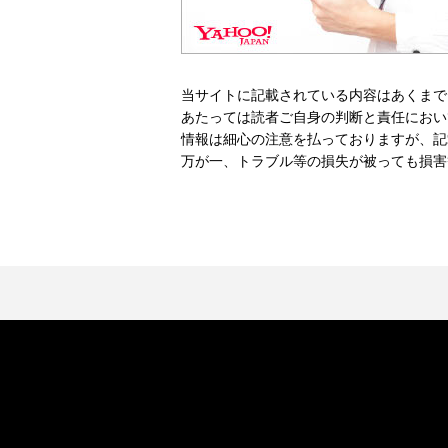
当サイトに記載されている内容はあくまで
あたっては読者ご自身の判断と責任におい
情報は細心の注意を払っておりますが、記
万が一、トラブル等の損失が被っても損害