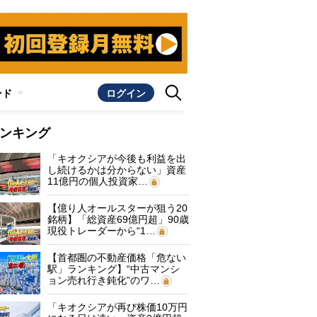
ンド
ログイン
ンキング
「キオクシアが今後も利益を出
し続けるかは分からない」資産
11億円の個人投資家…
【億り人オールスターが狙う20
銘柄】「総資産69億円超」90歳
現役トレーダーから“1…
【首都圏の不動産価格「危ない
駅」ランキング】“中古マンシ
ョン売れ行き鈍化”のワ…
「キオクシアが再び株価10万円