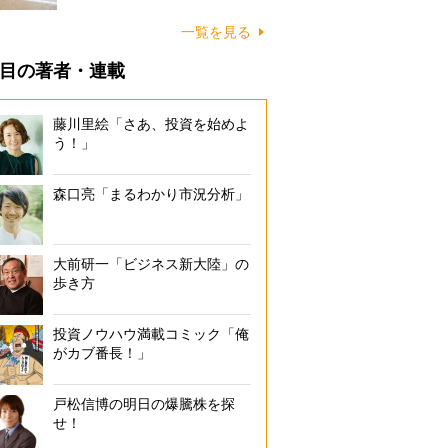
に…
一覧を見る
目の著者・連載
藤川里絵「さあ、投資を始めよ
う！」
森口亮「まるわかり市況分析」
大前研一「ビジネス新大陸」の
歩き方
投資ノウハウ満載コミック「俺
がカブ番長！」
戸松信博の明日の爆騰株を探
せ！