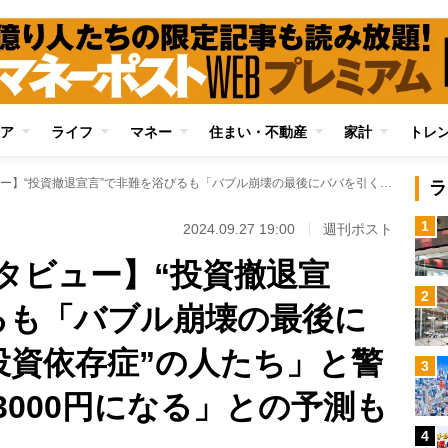
ア
ライフ
マネー
住まい・不動産
家計
トレ
【森永卓郎氏インタビュー】“投資撤退宣言”で非難を浴びるも「バブル崩壊の最後にババを引くのは“投資依存症”の人たち」と警鐘 「日経平均は3000円になる」との予測も
ラ
1
2024.09.27 19:00
週刊ポスト
タビュー】“投資撤退宣
2
るも「バブル崩壊の最後に
投資依存症”の人たち」と警
3
3000円になる」との予測も
4