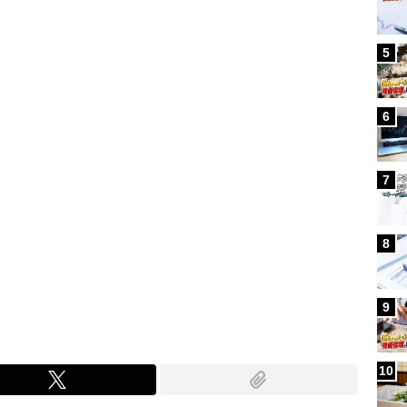
Loaded
:
100.00%
/
5
6
7
8
9
10