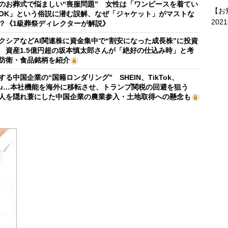
のお葬式で悩ましい“喪服問題” 女性は「ワンピースを着てい
【お
OK」という俗説に潜む誤解、なぜ「ジャケット」がマストな
202
？《1級葬祭ディレクターが解説》
クシアなどAI関連株に資金集中で“割安になった成長株”に投資
 資産1.5億円超の坂本慎太郎さんが「絶好の仕込み時」と考
防衛・食品銘柄を紹介
する中国企業の“国籍ロンダリング” SHEIN、TikTok、
mu…本社機能を海外に移転させ、トランプ関税の回避を狙う
人を隠れ蓑にした中国企業の農業参入・土地取得への懸念も