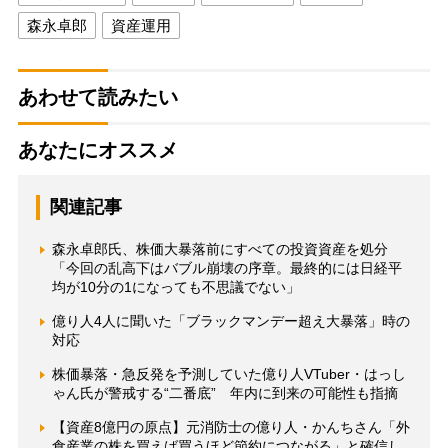
森永卓郎
資産運用
あわせて読みたい
あなたにオススメ
関連記事
森永卓郎氏、株価大暴落前にすべての投資資産を処分
「今回の乱高下はバブル崩壊の序章。最終的には日経平
均が10分の1になっても不思議でない」
億り人4人に聞いた「ブラックマンデー超え大暴落」時の
対応
株価暴落・急反発を予測していた億り人VTuber・はっし
ゃん氏が警戒する“二番底” 年内に到来の可能性も指摘
【資産8億円の原点】元消防士の億り人・かんちさん「外
食産業の株を買えば買うほど節約につながる」と確信し