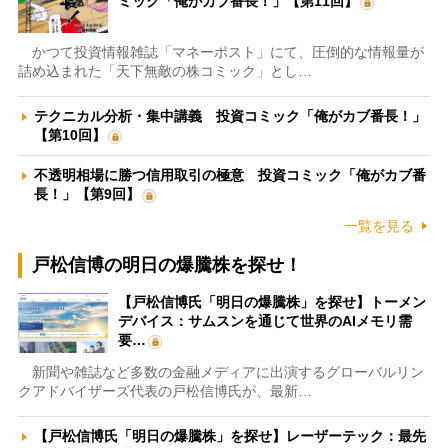
ミック「俺がカブ番長！」【第11回】
かつて投資情報雑誌「マネーポスト」にて、圧倒的な情報量が
詰め込まれた「天下無敵の株コミック」とし…
テクニカル分析・集中講義 投資コミック「俺がカブ番長！」
【第10回】
不透明相場に勝つ信用取引の極意 投資コミック「俺がカブ番
長！」【第9回】
一覧を見る
戸松信博の明日の爆騰株を探せ！
【戸松信博氏「明日の爆騰株」を探せ】トーメン
デバイス：サムスンを通じて世界のAIメモリ需
要…
新聞や雑誌など多数の金融メディアに出演するグローバルリン
クアドバイザーズ代表の戸松信博氏が、最新…
【戸松信博氏「明日の爆騰株」を探せ】レーザーテック：最先