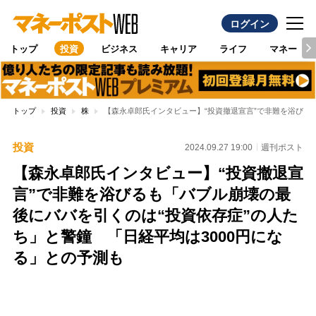
ログイン
トップ
投資
ビジネス
キャリア
ライフ
マネー
トップ
投資
株
【森永卓郎氏インタビュー】“投資撤退宣言”で非難を浴びる
投資
2024.09.27 19:00
週刊ポスト
【森永卓郎氏インタビュー】“投資撤退宣
言”で非難を浴びるも「バブル崩壊の最
後にババを引くのは“投資依存症”の人た
ち」と警鐘 「日経平均は3000円にな
る」との予測も
Loaded
:
100.00%
/
Unmute