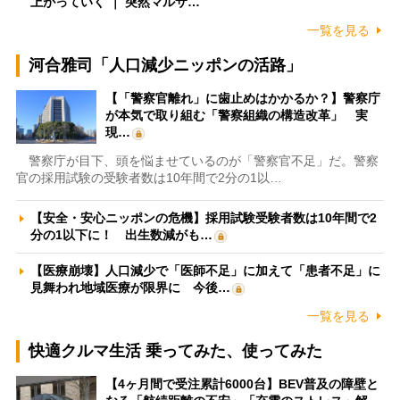
上がっていく ｜ 突然マルサ…
一覧を見る
河合雅司「人口減少ニッポンの活路」
【「警察官離れ」に歯止めはかかるか？】警察庁
が本気で取り組む「警察組織の構造改革」 実
現…
警察庁が目下、頭を悩ませているのが「警察官不足」だ。警察
官の採用試験の受験者数は10年間で2分の1以…
【安全・安心ニッポンの危機】採用試験受験者数は10年間で2
分の1以下に！ 出生数減がも…
【医療崩壊】人口減少で「医師不足」に加えて「患者不足」に
見舞われ地域医療が限界に 今後…
一覧を見る
快適クルマ生活 乗ってみた、使ってみた
【4ヶ月間で受注累計6000台】BEV普及の障壁と