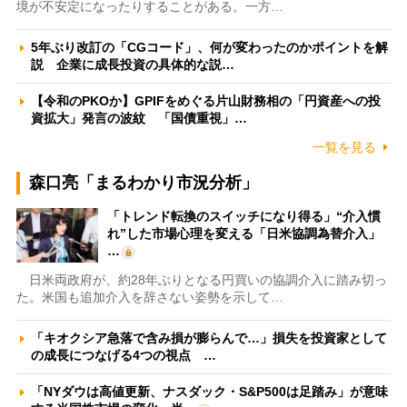
境が不安定になったりすることがある。一方…
5年ぶり改訂の「CGコード」、何が変わったのかポイントを解
説 企業に成長投資の具体的な説…
【令和のPKOか】GPIFをめぐる片山財務相の「円資産への投
資拡大」発言の波紋 「国債重視」…
一覧を見る
森口亮「まるわかり市況分析」
「トレンド転換のスイッチになり得る」“介入慣
れ”した市場心理を変える「日米協調為替介入」
…
日米両政府が、約28年ぶりとなる円買いの協調介入に踏み切っ
た。米国も追加介入を辞さない姿勢を示して…
「キオクシア急落で含み損が膨らんで…」損失を投資家として
の成長につなげる4つの視点 …
「NYダウは高値更新、ナスダック・S&P500は足踏み」が意味