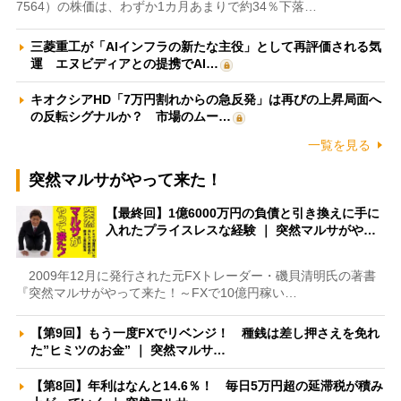
7564）の株価は、わずか1カ月あまりで約34％下落…
三菱重工が「AIインフラの新たな主役」として再評価される気
運 エヌビディアとの提携でAI…
キオクシアHD「7万円割れからの急反発」は再びの上昇局面へ
の反転シグナルか？ 市場のムー…
一覧を見る
突然マルサがやって来た！
【最終回】1億6000万円の負債と引き換えに手に
入れたプライスレスな経験 ｜ 突然マルサがや…
2009年12月に発行された元FXトレーダー・磯貝清明氏の著書
『突然マルサがやって来た！～FXで10億円稼い…
【第9回】もう一度FXでリベンジ！ 種銭は差し押さえを免れ
た”ヒミツのお金” ｜ 突然マルサ…
【第8回】年利はなんと14.6％！ 毎日5万円超の延滞税が積み