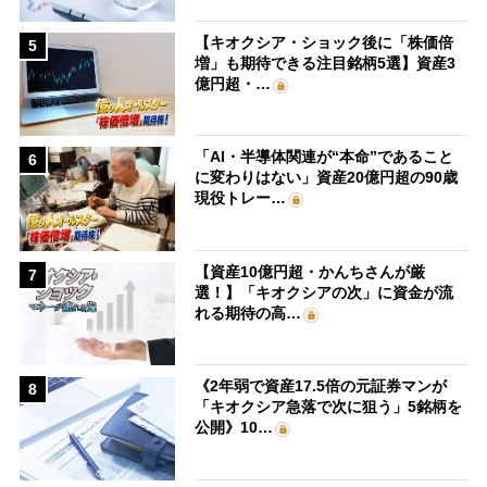
【キオクシア・ショック後に「株価倍
5
増」も期待できる注目銘柄5選】資産3
億円超・…
「AI・半導体関連が“本命”であること
6
に変わりはない」資産20億円超の90歳
現役トレー…
【資産10億円超・かんちさんが厳
7
選！】「キオクシアの次」に資金が流
れる期待の高…
《2年弱で資産17.5倍の元証券マンが
8
「キオクシア急落で次に狙う」5銘柄を
公開》10…