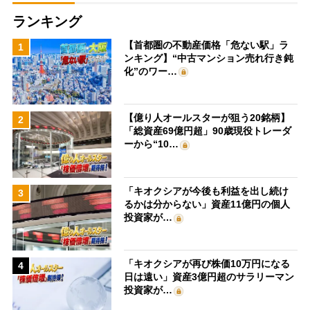
ランキング
【首都圏の不動産価格「危ない駅」ラ
1
ンキング】“中古マンション売れ行き鈍
化”のワー…
【億り人オールスターが狙う20銘柄】
2
「総資産69億円超」90歳現役トレーダ
ーから“10…
「キオクシアが今後も利益を出し続け
3
るかは分からない」資産11億円の個人
投資家が…
「キオクシアが再び株価10万円になる
4
日は遠い」資産3億円超のサラリーマン
投資家が…