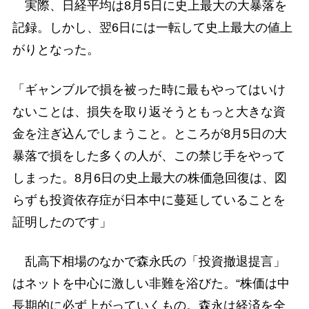
実際、日経平均は8月5日に史上最大の大暴落を
記録。しかし、翌6日には一転して史上最大の値上
がりとなった。
「ギャンブルで損を被った時に最もやってはいけ
ないことは、損失を取り返そうともっと大きな資
金を注ぎ込んでしまうこと。ところが8月5日の大
暴落で損をした多くの人が、この禁じ手をやって
しまった。8月6日の史上最大の株価急回復は、図
らずも投資依存症が日本中に蔓延していることを
証明したのです」
乱高下相場のなかで森永氏の「投資撤退提言」
はネットを中心に激しい非難を浴びた。“株価は中
長期的に必ず上がっていくもの。森永は経済を全