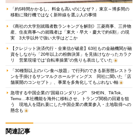
「約5時間かかるし、料金も高いのになぜ？」東京～博多間の
移動に飛行機ではなく新幹線を選ぶ人の事情
《商社の大学別就職者数ランキングを解剖》三菱商事、三井物
産、住友商事への就職者は「東大・早大・慶大で約6割」の現
実 3大学以外で強い大学はどこか
【クレジット決済代行・全東信が破産】63社もの金融機関が融
資をしながら「20年以上の粉飾決算」を見抜けなかったカラク
リ 営業現場では“自転車操業”の焦りも表出していた
「30種類以上のパン食べ放題」で行列のできる新形態レストラ
ンを手掛けるサンマルクホールディングス 同社に聞いた「店
舗展開のコンセプト」、事業を多角化してもぶれない軸
急増する中国企業の“国籍ロンダリング” SHEIN、TikTok、
Temu…本社機能を海外に移転させ、トランプ関税の回避を狙
う 現地人を隠れ蓑にした中国企業の農業参入・土地取得への
懸念も
関連記事