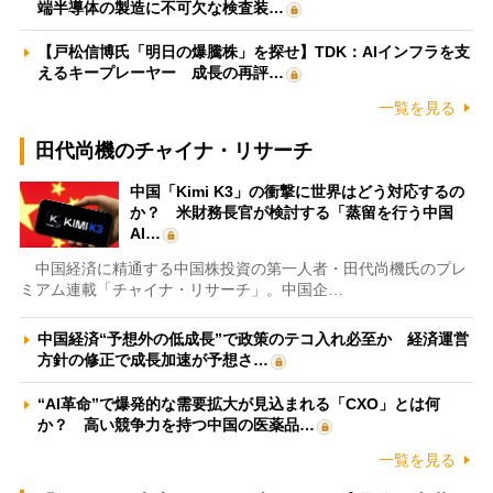
端半導体の製造に不可欠な検査装…
【戸松信博氏「明日の爆騰株」を探せ】TDK：AIインフラを支
えるキープレーヤー 成長の再評…
一覧を見る
田代尚機のチャイナ・リサーチ
中国「Kimi K3」の衝撃に世界はどう対応するの
か？ 米財務長官が検討する「蒸留を行う中国
AI…
中国経済に精通する中国株投資の第一人者・田代尚機氏のプレ
ミアム連載「チャイナ・リサーチ」。中国企…
中国経済“予想外の低成長”で政策のテコ入れ必至か 経済運営
方針の修正で成長加速が予想さ…
“AI革命”で爆発的な需要拡大が見込まれる「CXO」とは何
か？ 高い競争力を持つ中国の医薬品…
一覧を見る