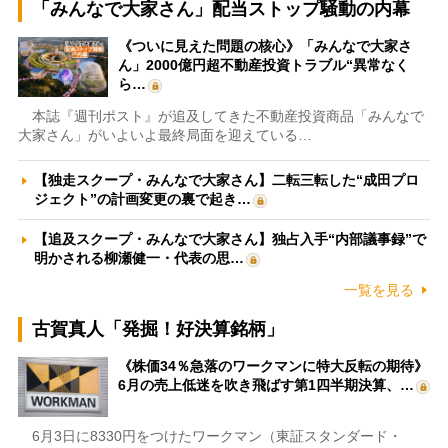
「みんなで大家さん」配当ストップ騒動の内幕
《ついに見えた問題の核心》「みんなで大家さ
ん」2000億円超不動産投資トラブル“異常なく
ら…
本誌『週刊ポスト』が追及してきた不動産投資商品「みんなで
大家さん」がいよいよ最終局面を迎えている…
【独走スクープ・みんなで大家さん】二転三転した“成田プロ
ジェクト”の計画変更の裏で起き…
【追及スクープ・みんなで大家さん】独占入手“内部議事録”で
明かされる柳瀬健一・代表の思…
一覧を見る
古賀真人「発掘！好決算銘柄」
《株価34％急落のワークマンに特大反転の期待》
6月の売上低迷を吹き飛ばす第1四半期決算、…
6月3日に8330円をつけたワークマン（東証スタンダード・