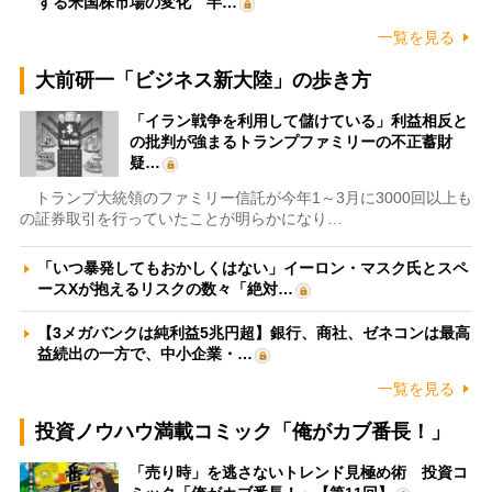
する米国株市場の変化 半…
一覧を見る
大前研一「ビジネス新大陸」の歩き方
「イラン戦争を利用して儲けている」利益相反と
の批判が強まるトランプファミリーの不正蓄財
疑…
トランプ大統領のファミリー信託が今年1～3月に3000回以上も
の証券取引を行っていたことが明らかになり…
「いつ暴発してもおかしくはない」イーロン・マスク氏とスペ
ースXが抱えるリスクの数々「絶対…
【3メガバンクは純利益5兆円超】銀行、商社、ゼネコンは最高
益続出の一方で、中小企業・…
一覧を見る
投資ノウハウ満載コミック「俺がカブ番長！」
「売り時」を逃さないトレンド見極め術 投資コ