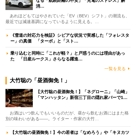
なる「航続距離の不安」「充電のストレス」解
消…
あれほどもてはやされていた「EV（BEV）シフト」の潮流も、
最近では減速基調になっているように見える。…
《雪道の対応力を検証》シビアな状況で実感した「フォレスタ
ー」の真価 「ターボ」と「スト…
乗り込むと同時に「これが軽？」と戸惑うのには理由があっ
た 「日産ルークス」さらなる躍進…
一覧を見る
大竹聡の「昼酒御免！」
【大竹聡の昼酒御免！】「ネグローニ」「山崎」
「マンハッタン」新宿三丁目の隠れ家バーで1…
お酒はいつ飲んでもいいものだが、昼から飲むお酒にはまた格
別の味わいがある――。ライター・作家の大竹…
【大竹聡の昼酒御免！】今の若者は「なめろう」や「キヌカツ