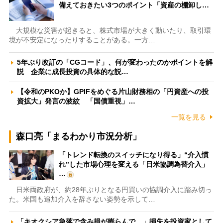
備えておきたい3つのポイント「資産の棚卸し…
大規模な災害が起きると、株式市場が大きく動いたり、取引環
境が不安定になったりすることがある。一方…
5年ぶり改訂の「CGコード」、何が変わったのかポイントを解
説 企業に成長投資の具体的な説…
【令和のPKOか】GPIFをめぐる片山財務相の「円資産への投
資拡大」発言の波紋 「国債重視」…
一覧を見る
森口亮「まるわかり市況分析」
「トレンド転換のスイッチになり得る」“介入慣
れ”した市場心理を変える「日米協調為替介入」
…
日米両政府が、約28年ぶりとなる円買いの協調介入に踏み切っ
た。米国も追加介入を辞さない姿勢を示して…
「キオクシア急落で含み損が膨らんで…」損失を投資家として