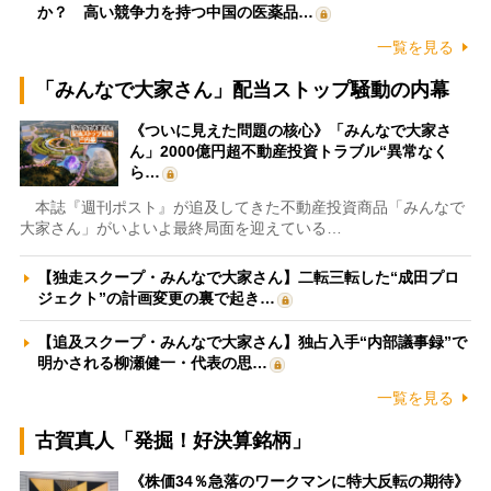
か？ 高い競争力を持つ中国の医薬品…
一覧を見る
「みんなで大家さん」配当ストップ騒動の内幕
《ついに見えた問題の核心》「みんなで大家さ
ん」2000億円超不動産投資トラブル“異常なく
ら…
本誌『週刊ポスト』が追及してきた不動産投資商品「みんなで
大家さん」がいよいよ最終局面を迎えている…
【独走スクープ・みんなで大家さん】二転三転した“成田プロ
ジェクト”の計画変更の裏で起き…
【追及スクープ・みんなで大家さん】独占入手“内部議事録”で
明かされる柳瀬健一・代表の思…
一覧を見る
古賀真人「発掘！好決算銘柄」
《株価34％急落のワークマンに特大反転の期待》