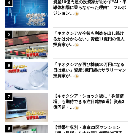
資産10億円超の投資家が明かす“AI・半
4
導体相場に乗らなかった理由” フルポ
ジション…
「キオクシアが今後も利益を出し続け
5
るかは分からない」資産11億円の個人
投資家が…
「キオクシアが再び株価10万円になる
6
日は遠い」資産3億円超のサラリーマン
投資家が…
【キオクシア・ショック後に「株価倍
7
増」も期待できる注目銘柄5選】資産3
億円超・…
【世帯年収別・東京23区マンション
8
「狙い目駅」を大公開】年収500万円、