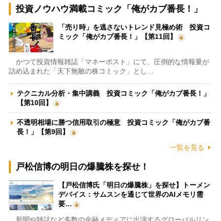
投資ノウハウ満載コミック「俺がカブ番長！」
「売り時」を逃さないトレンド見極め術 投資コ
ミック「俺がカブ番長！」【第11回】
かつて投資情報雑誌「マネーポスト」にて、圧倒的な情報量が
詰め込まれた「天下無敵の株コミック」とし…
テクニカル分析・集中講義 投資コミック「俺がカブ番長！」
【第10回】
不透明相場に勝つ信用取引の極意 投資コミック「俺がカブ番
長！」【第9回】
一覧を見る
戸松信博の明日の爆騰株を探せ！
【戸松信博氏「明日の爆騰株」を探せ】トーメン
デバイス：サムスンを通じて世界のAIメモリ需
要…
新聞や雑誌など多数の金融メディアに出演するグローバルリン