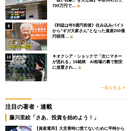
700万円で…
《利益は年5億円前後》住み込みバイト
9
から“ギガ大家さん”となった資産200億
円税理…
キオクシア・ショックで「次にマネー
10
が流れる」16銘柄 AI相場の裏で割安
に放置され…
一覧を見る
注目の著者・連載
藤川里絵「さあ、投資を始めよう！」
【資産運用】大災害時に慌てないために平時から