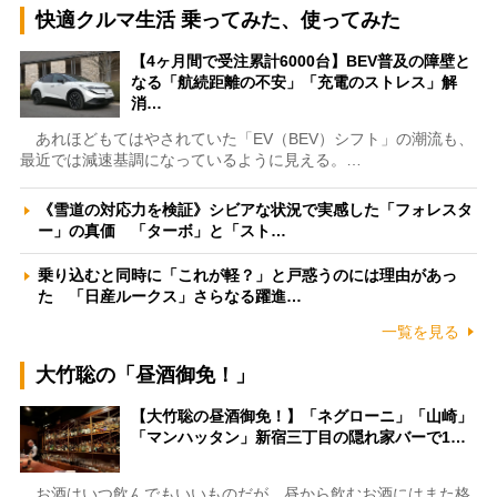
快適クルマ生活 乗ってみた、使ってみた
【4ヶ月間で受注累計6000台】BEV普及の障壁と
なる「航続距離の不安」「充電のストレス」解
消…
あれほどもてはやされていた「EV（BEV）シフト」の潮流も、
最近では減速基調になっているように見える。…
《雪道の対応力を検証》シビアな状況で実感した「フォレスタ
ー」の真価 「ターボ」と「スト…
乗り込むと同時に「これが軽？」と戸惑うのには理由があっ
た 「日産ルークス」さらなる躍進…
一覧を見る
大竹聡の「昼酒御免！」
【大竹聡の昼酒御免！】「ネグローニ」「山崎」
「マンハッタン」新宿三丁目の隠れ家バーで1…
お酒はいつ飲んでもいいものだが、昼から飲むお酒にはまた格