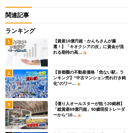
関連記事
ランキング
【資産10億円超・かんちさんが厳
1
選！】「キオクシアの次」に資金が流
れる期待の高…
【首都圏の不動産価格「危ない駅」ラ
2
ンキング】“中古マンション売れ行き鈍
化”のワー…
【億り人オールスターが狙う20銘柄】
3
「総資産69億円超」90歳現役トレーダ
ーから“10…