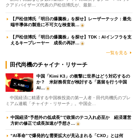
クアドバイザーズ代表の戸松信博氏が、最新…
【戸松信博氏「明日の爆騰株」を探せ】レーザーテック：最先
端半導体の製造に不可欠な検査装…
【戸松信博氏「明日の爆騰株」を探せ】TDK：AIインフラを支
えるキープレーヤー 成長の再評…
一覧を見る
田代尚機のチャイナ・リサーチ
中国「Kimi K3」の衝撃に世界はどう対応するの
か？ 米財務長官が検討する「蒸留を行う中国
AI…
中国経済に精通する中国株投資の第一人者・田代尚機氏のプレ
ミアム連載「チャイナ・リサーチ」。中国企…
中国経済“予想外の低成長”で政策のテコ入れ必至か 経済運営
方針の修正で成長加速が予想さ…
“AI革命”で爆発的な需要拡大が見込まれる「CXO」とは何