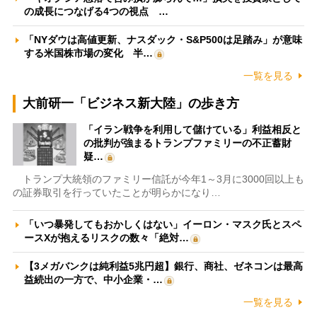
の成長につなげる4つの視点 …
「NYダウは高値更新、ナスダック・S&P500は足踏み」が意味
する米国株市場の変化 半…
一覧を見る
大前研一「ビジネス新大陸」の歩き方
「イラン戦争を利用して儲けている」利益相反と
の批判が強まるトランプファミリーの不正蓄財
疑…
トランプ大統領のファミリー信託が今年1～3月に3000回以上も
の証券取引を行っていたことが明らかになり…
「いつ暴発してもおかしくはない」イーロン・マスク氏とスペ
ースXが抱えるリスクの数々「絶対…
【3メガバンクは純利益5兆円超】銀行、商社、ゼネコンは最高
益続出の一方で、中小企業・…
一覧を見る