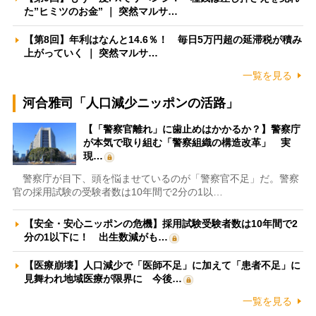
た”ヒミツのお金” ｜ 突然マルサ…
【第8回】年利はなんと14.6％！ 毎日5万円超の延滞税が積み
上がっていく ｜ 突然マルサ…
一覧を見る
河合雅司「人口減少ニッポンの活路」
【「警察官離れ」に歯止めはかかるか？】警察庁
が本気で取り組む「警察組織の構造改革」 実
現…
警察庁が目下、頭を悩ませているのが「警察官不足」だ。警察
官の採用試験の受験者数は10年間で2分の1以…
【安全・安心ニッポンの危機】採用試験受験者数は10年間で2
分の1以下に！ 出生数減がも…
【医療崩壊】人口減少で「医師不足」に加えて「患者不足」に
見舞われ地域医療が限界に 今後…
一覧を見る