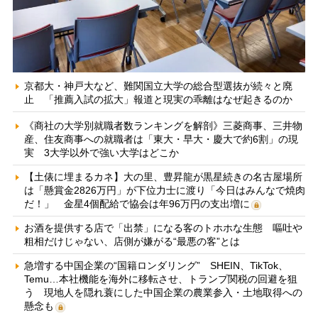
京都大・神戸大など、難関国立大学の総合型選抜が続々と廃
止 「推薦入試の拡大」報道と現実の乖離はなぜ起きるのか
《商社の大学別就職者数ランキングを解剖》三菱商事、三井物
産、住友商事への就職者は「東大・早大・慶大で約6割」の現
実 3大学以外で強い大学はどこか
【土俵に埋まるカネ】大の里、豊昇龍が黒星続きの名古屋場所
は「懸賞金2826万円」が下位力士に渡り「今日はみんなで焼肉
だ！」 金星4個配給で協会は年96万円の支出増に
お酒を提供する店で「出禁」になる客のトホホな生態 嘔吐や
粗相だけじゃない、店側が嫌がる“最悪の客”とは
急増する中国企業の“国籍ロンダリング” SHEIN、TikTok、
Temu…本社機能を海外に移転させ、トランプ関税の回避を狙
う 現地人を隠れ蓑にした中国企業の農業参入・土地取得への
懸念も