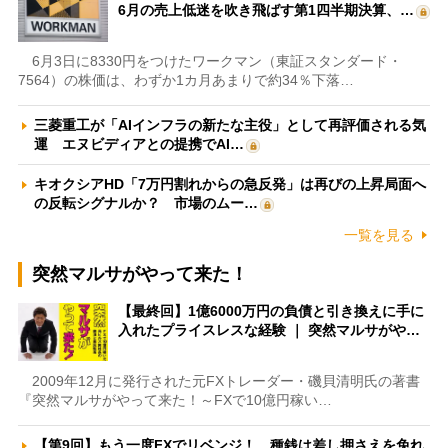
6月の売上低迷を吹き飛ばす第1四半期決算、…
6月3日に8330円をつけたワークマン（東証スタンダード・
7564）の株価は、わずか1カ月あまりで約34％下落…
三菱重工が「AIインフラの新たな主役」として再評価される気
運 エヌビディアとの提携でAI…
キオクシアHD「7万円割れからの急反発」は再びの上昇局面へ
の反転シグナルか？ 市場のムー…
一覧を見る
突然マルサがやって来た！
【最終回】1億6000万円の負債と引き換えに手に
入れたプライスレスな経験 ｜ 突然マルサがや…
2009年12月に発行された元FXトレーダー・磯貝清明氏の著書
『突然マルサがやって来た！～FXで10億円稼い…
【第9回】もう一度FXでリベンジ！ 種銭は差し押さえを免れ