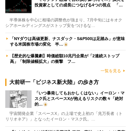
投資家としての成長につなげる4つの視点 「…
半導体株を中心に相場の調整色が強まり、7月中旬にはキオク
シアホールディングスがストップ安をつけるな…
「NYダウは高値更新、ナスダック・S&P500は足踏み」が意味
する米国株市場の変化 半…
【歴史的な爆騰劇】時価総額10兆円企業が「2連続ストップ
高」「制限値幅拡大」の衝撃 フ…
一覧を見る
大前研一「ビジネス新大陸」の歩き方
「いつ暴発してもおかしくはない」イーロン・マ
スク氏とスペースXが抱えるリスクの数々「絶対
的…
宇宙開発企業「スペースX」の上場で史上初の「兆万長者（ト
リリオネア）」となったイーロン・マスク氏。…