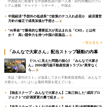
中国経済に精通する中国株投資の第一人者・田代尚機氏のプレ
ミアム連載「チャイナ・リサーチ」。中国企…
中国経済“予想外の低成長”で政策のテコ入れ必至か 経済運営
方針の修正で成長加速が予想さ…
“AI革命”で爆発的な需要拡大が見込まれる「CXO」とは何
か？ 高い競争力を持つ中国の医薬品…
一覧を見る
「みんなで大家さん」配当ストップ騒動の内幕
《ついに見えた問題の核心》「みんなで大家さ
ん」2000億円超不動産投資トラブル“異常なく
ら…
本誌『週刊ポスト』が追及してきた不動産投資商品「みんなで
大家さん」がいよいよ最終局面を迎えている…
【独走スクープ・みんなで大家さん】二転三転した“成田プロ
ジェクト”の計画変更の裏で起き…
【追及スクープ・みんなで大家さん】独占入手“内部議事録”で