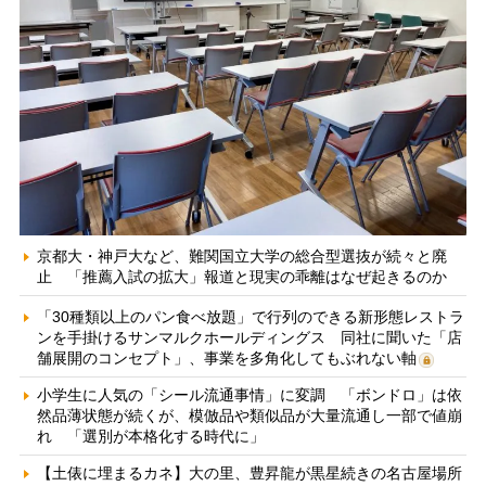
京都大・神戸大など、難関国立大学の総合型選抜が続々と廃
止 「推薦入試の拡大」報道と現実の乖離はなぜ起きるのか
「30種類以上のパン食べ放題」で行列のできる新形態レストラ
ンを手掛けるサンマルクホールディングス 同社に聞いた「店
舗展開のコンセプト」、事業を多角化してもぶれない軸
小学生に人気の「シール流通事情」に変調 「ボンドロ」は依
然品薄状態が続くが、模倣品や類似品が大量流通し一部で値崩
れ 「選別が本格化する時代に」
【土俵に埋まるカネ】大の里、豊昇龍が黒星続きの名古屋場所