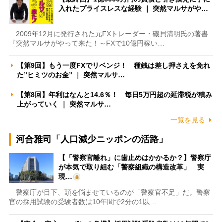
入れたプライスレスな経験 ｜ 突然マルサがや…
2009年12月に発行された元FXトレーダー・磯貝清明氏の著書
『突然マルサがやって来た！～FXで10億円稼い…
【第9回】もう一度FXでリベンジ！ 種銭は差し押さえを免れ
た”ヒミツのお金” ｜ 突然マルサ…
【第8回】年利はなんと14.6％！ 毎日5万円超の延滞税が積み
上がっていく ｜ 突然マルサ…
一覧を見る
河合雅司「人口減少ニッポンの活路」
【「警察官離れ」に歯止めはかかるか？】警察庁
が本気で取り組む「警察組織の構造改革」 実
現…
警察庁が目下、頭を悩ませているのが「警察官不足」だ。警察
官の採用試験の受験者数は10年間で2分の1以…