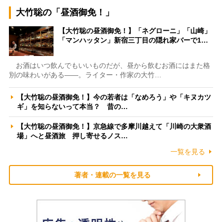
大竹聡の「昼酒御免！」
【大竹聡の昼酒御免！】「ネグローニ」「山崎」
「マンハッタン」新宿三丁目の隠れ家バーで1…
お酒はいつ飲んでもいいものだが、昼から飲むお酒にはまた格
別の味わいがある――。ライター・作家の大竹…
【大竹聡の昼酒御免！】今の若者は「なめろう」や「キヌカツ
ギ」を知らないって本当？ 昔の…
【大竹聡の昼酒御免！】京急線で多摩川越えて「川崎の大衆酒
場」へと昼酒旅 押し寄せるノス…
一覧を見る
著者・連載の一覧を見る