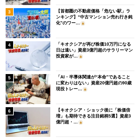
【首都圏の不動産価格「危ない駅」ラ
3
ンキング】“中古マンション売れ行き鈍
化”のワー…
「キオクシアが再び株価10万円になる
4
日は遠い」資産3億円超のサラリーマン
投資家が…
「AI・半導体関連が“本命”であること
5
に変わりはない」資産20億円超の90歳
現役トレー…
【キオクシア・ショック後に「株価倍
6
増」も期待できる注目銘柄5選】資産3
億円超・…