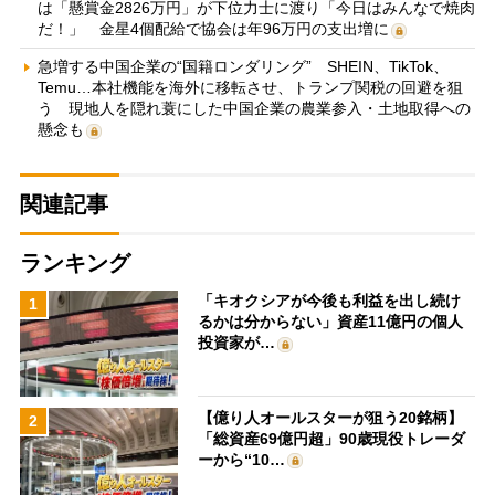
は「懸賞金2826万円」が下位力士に渡り「今日はみんなで焼肉
だ！」 金星4個配給で協会は年96万円の支出増に
急増する中国企業の“国籍ロンダリング” SHEIN、TikTok、
Temu…本社機能を海外に移転させ、トランプ関税の回避を狙
う 現地人を隠れ蓑にした中国企業の農業参入・土地取得への
懸念も
関連記事
ランキング
「キオクシアが今後も利益を出し続け
1
るかは分からない」資産11億円の個人
投資家が…
【億り人オールスターが狙う20銘柄】
2
「総資産69億円超」90歳現役トレーダ
ーから“10…