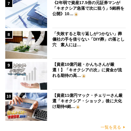
《2年弱で資産17.5倍の元証券マンが
7
「キオクシア急落で次に狙う」5銘柄を
公開》10…
「失敗すると取り返しがつかない」葬
8
儀社の手を借りない「DIY葬」の落とし
穴 素人には…
【資産10億円超・かんちさんが厳
9
選！】「キオクシアの次」に資金が流
れる期待の高…
【資産11億円マック・チェリーさん厳
10
選「キオクシア・ショック」後に大化
け期待4銘…
一覧を見る