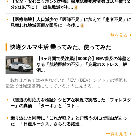
【安全・安心ニッポンの危機】採用試験受験者数は10年間で2
分の1以下に！ 出生数減がも…
【医療崩壊】人口減少で「医師不足」に加えて「患者不足」に
見舞われ地域医療が限界に 今後…
一覧を見る
快適クルマ生活 乗ってみた、使ってみた
【4ヶ月間で受注累計6000台】BEV普及の障壁と
なる「航続距離の不安」「充電のストレス」解
消…
あれほどもてはやされていた「EV（BEV）シフト」の潮流も、
最近では減速基調になっているように見える。…
《雪道の対応力を検証》シビアな状況で実感した「フォレスタ
ー」の真価 「ターボ」と「スト…
乗り込むと同時に「これが軽？」と戸惑うのには理由があっ
た 「日産ルークス」さらなる躍進…
一覧を見る