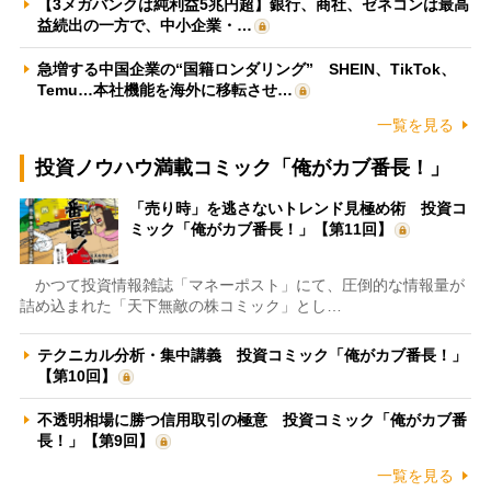
【3メガバンクは純利益5兆円超】銀行、商社、ゼネコンは最高
益続出の一方で、中小企業・…
急増する中国企業の“国籍ロンダリング” SHEIN、TikTok、
Temu…本社機能を海外に移転させ…
一覧を見る
投資ノウハウ満載コミック「俺がカブ番長！」
「売り時」を逃さないトレンド見極め術 投資コ
ミック「俺がカブ番長！」【第11回】
かつて投資情報雑誌「マネーポスト」にて、圧倒的な情報量が
詰め込まれた「天下無敵の株コミック」とし…
テクニカル分析・集中講義 投資コミック「俺がカブ番長！」
【第10回】
不透明相場に勝つ信用取引の極意 投資コミック「俺がカブ番
長！」【第9回】
一覧を見る