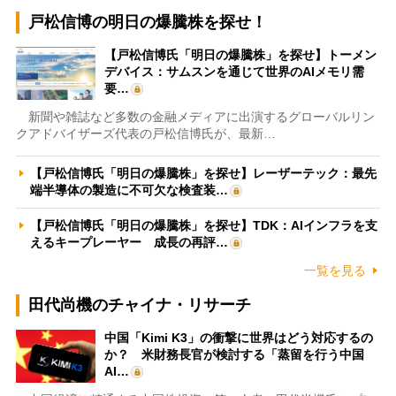
戸松信博の明日の爆騰株を探せ！
【戸松信博氏「明日の爆騰株」を探せ】トーメン
デバイス：サムスンを通じて世界のAIメモリ需
要…
新聞や雑誌など多数の金融メディアに出演するグローバルリン
クアドバイザーズ代表の戸松信博氏が、最新…
【戸松信博氏「明日の爆騰株」を探せ】レーザーテック：最先
端半導体の製造に不可欠な検査装…
【戸松信博氏「明日の爆騰株」を探せ】TDK：AIインフラを支
えるキープレーヤー 成長の再評…
一覧を見る
田代尚機のチャイナ・リサーチ
中国「Kimi K3」の衝撃に世界はどう対応するの
か？ 米財務長官が検討する「蒸留を行う中国
AI…