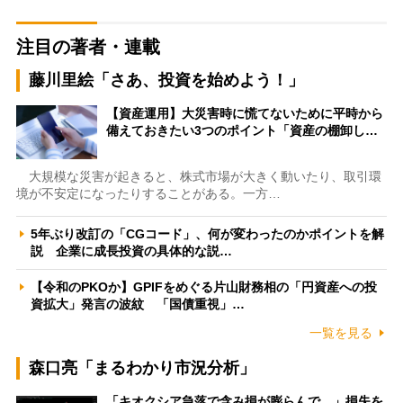
注目の著者・連載
藤川里絵「さあ、投資を始めよう！」
【資産運用】大災害時に慌てないために平時から
備えておきたい3つのポイント「資産の棚卸し…
大規模な災害が起きると、株式市場が大きく動いたり、取引環
境が不安定になったりすることがある。一方…
5年ぶり改訂の「CGコード」、何が変わったのかポイントを解
説 企業に成長投資の具体的な説…
【令和のPKOか】GPIFをめぐる片山財務相の「円資産への投
資拡大」発言の波紋 「国債重視」…
一覧を見る
森口亮「まるわかり市況分析」
「キオクシア急落で含み損が膨らんで…」損失を