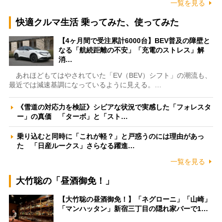
一覧を見る
快適クルマ生活 乗ってみた、使ってみた
【4ヶ月間で受注累計6000台】BEV普及の障壁と
なる「航続距離の不安」「充電のストレス」解
消…
あれほどもてはやされていた「EV（BEV）シフト」の潮流も、
最近では減速基調になっているように見える。…
《雪道の対応力を検証》シビアな状況で実感した「フォレスタ
ー」の真価 「ターボ」と「スト…
乗り込むと同時に「これが軽？」と戸惑うのには理由があっ
た 「日産ルークス」さらなる躍進…
一覧を見る
大竹聡の「昼酒御免！」
【大竹聡の昼酒御免！】「ネグローニ」「山崎」
「マンハッタン」新宿三丁目の隠れ家バーで1…