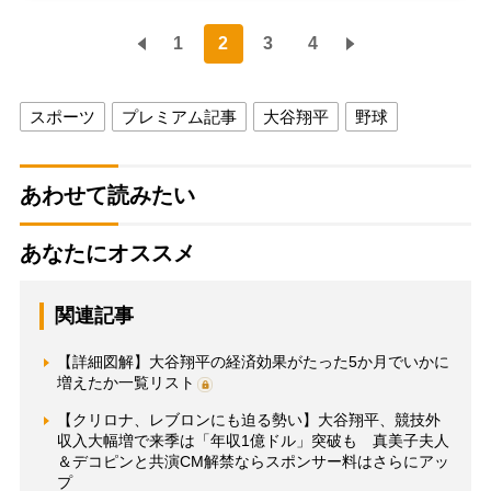
1
2
3
4
スポーツ
プレミアム記事
大谷翔平
野球
あわせて読みたい
あなたにオススメ
関連記事
【詳細図解】大谷翔平の経済効果がたった5か月でいかに
増えたか一覧リスト
【クリロナ、レブロンにも迫る勢い】大谷翔平、競技外
収入大幅増で来季は「年収1億ドル」突破も 真美子夫人
＆デコピンと共演CM解禁ならスポンサー料はさらにアッ
プ