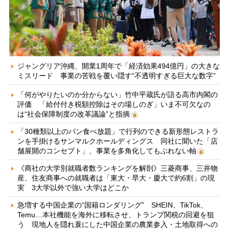
ジャングリア沖縄、開業1周年で「経済効果494億円」の大きな
ミスリード 事業の苦戦を覆い隠す“不透明すぎる巨大な数字”
「何がやりたいのか分からない」竹中平蔵氏が語る高市内閣の
評価 「給付付き税額控除はその場しのぎ」いま不可欠なの
は“社会保障制度の改革議論”と指摘
「30種類以上のパン食べ放題」で行列のできる新形態レストラ
ンを手掛けるサンマルクホールディングス 同社に聞いた「店
舗展開のコンセプト」、事業を多角化してもぶれない軸
《商社の大学別就職者数ランキングを解剖》三菱商事、三井物
産、住友商事への就職者は「東大・早大・慶大で約6割」の現
実 3大学以外で強い大学はどこか
急増する中国企業の“国籍ロンダリング” SHEIN、TikTok、
Temu…本社機能を海外に移転させ、トランプ関税の回避を狙
う 現地人を隠れ蓑にした中国企業の農業参入・土地取得への