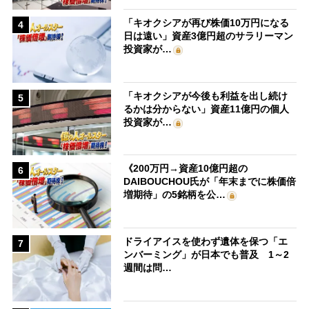
「キオクシアが再び株価10万円になる
4
日は遠い」資産3億円超のサラリーマン
投資家が…
「キオクシアが今後も利益を出し続け
5
るかは分からない」資産11億円の個人
投資家が…
《200万円→資産10億円超の
6
DAIBOUCHOU氏が「年末までに株価倍
増期待」の5銘柄を公…
ドライアイスを使わず遺体を保つ「エ
7
ンバーミング」が日本でも普及 1～2
週間は問…