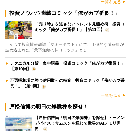
一覧を見る
投資ノウハウ満載コミック「俺がカブ番長！」
「売り時」を逃さないトレンド見極め術 投資コ
ミック「俺がカブ番長！」【第11回】
かつて投資情報雑誌「マネーポスト」にて、圧倒的な情報量が
詰め込まれた「天下無敵の株コミック」とし…
テクニカル分析・集中講義 投資コミック「俺がカブ番長！」
【第10回】
不透明相場に勝つ信用取引の極意 投資コミック「俺がカブ番
長！」【第9回】
一覧を見る
戸松信博の明日の爆騰株を探せ！
【戸松信博氏「明日の爆騰株」を探せ】トーメン
デバイス：サムスンを通じて世界のAIメモリ需
要…