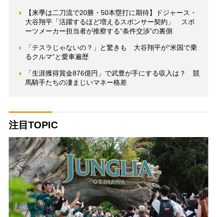
【来季は二刀流で20勝・50本塁打に期待】ドジャース・
大谷翔平「活躍するほど増えるスポンサー契約」 スポ
ーツメーカー担当者が推察する“条件交渉”の裏側
「テスラじゃないの？」と驚きも 大谷翔平が“米国で乗
るクルマ”と愛車遍歴
「生涯獲得賞金876億円」で武豊が手にする収入は？ 競
馬騎手たちの凄まじいマネー格差
注目TOPIC