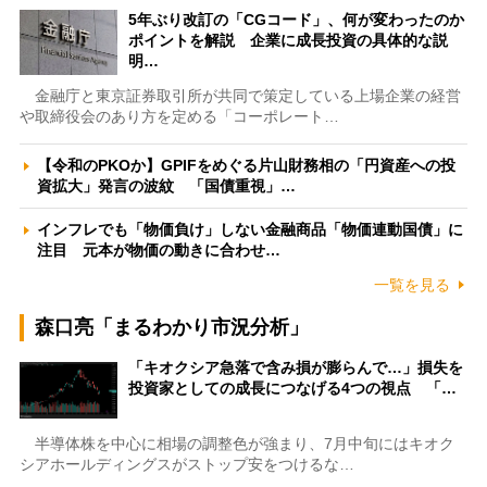
5年ぶり改訂の「CGコード」、何が変わったのか
ポイントを解説 企業に成長投資の具体的な説
明…
金融庁と東京証券取引所が共同で策定している上場企業の経営
や取締役会のあり方を定める「コーポレート…
【令和のPKOか】GPIFをめぐる片山財務相の「円資産への投
資拡大」発言の波紋 「国債重視」…
インフレでも「物価負け」しない金融商品「物価連動国債」に
注目 元本が物価の動きに合わせ…
一覧を見る
森口亮「まるわかり市況分析」
「キオクシア急落で含み損が膨らんで…」損失を
投資家としての成長につなげる4つの視点 「…
半導体株を中心に相場の調整色が強まり、7月中旬にはキオク
シアホールディングスがストップ安をつけるな…