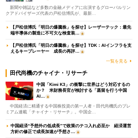
新聞や雑誌など多数の金融メディアに出演するグローバルリン
クアドバイザーズ代表の戸松信博氏が、最新…
【戸松信博氏「明日の爆騰株」を探せ】レーザーテック：最先
端半導体の製造に不可欠な検査装…
【戸松信博氏「明日の爆騰株」を探せ】TDK：AIインフラを支
えるキープレーヤー 成長の再評…
一覧を見る
田代尚機のチャイナ・リサーチ
中国「Kimi K3」の衝撃に世界はどう対応するの
か？ 米財務長官が検討する「蒸留を行う中国
AI…
中国経済に精通する中国株投資の第一人者・田代尚機氏のプレ
ミアム連載「チャイナ・リサーチ」。中国企…
中国経済“予想外の低成長”で政策のテコ入れ必至か 経済運営
方針の修正で成長加速が予想さ…