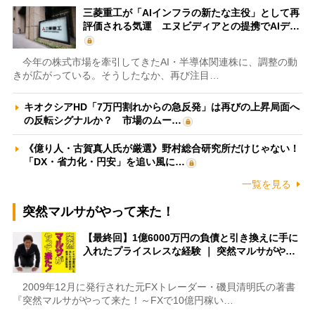
三菱重工が「AIインフラの新たな主役」として再
評価される気運 エヌビディアとの提携でAIデ…
今年の株式市場を牽引してきたAI・半導体関連株に、調整の動
きが広がっている。そうしたなか、再び注目…
キオクシアHD「7万円割れからの急反発」は再びの上昇局面へ
の反転シグナルか？ 市場のムー…
《億り人・古賀真人氏が厳選》野村総合研究所だけじゃない！
「DX・省力化・円安」を追い風に…
一覧を見る
突然マルサがやって来た！
【最終回】1億6000万円の負債と引き換えに手に
入れたプライスレスな経験 ｜ 突然マルサがや…
2009年12月に発行された元FXトレーダー・磯貝清明氏の著書
『突然マルサがやって来た！～FXで10億円稼い…