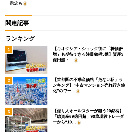
懸念も
関連記事
ランキング
【キオクシア・ショック後に「株価倍
1
増」も期待できる注目銘柄5選】資産3
億円超・…
【首都圏の不動産価格「危ない駅」ラ
2
ンキング】“中古マンション売れ行き鈍
化”のワー…
【億り人オールスターが狙う20銘柄】
3
「総資産69億円超」90歳現役トレーダ
ーから“10…