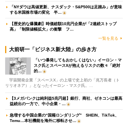
「NYダウは高値更新、ナスダック・S&P500は足踏み」が意味
する米国株市場の変化 半…
【歴史的な爆騰劇】時価総額10兆円企業が「2連続ストップ
高」「制限値幅拡大」の衝撃 フ…
一覧を見る
大前研一「ビジネス新大陸」の歩き方
「いつ暴発してもおかしくはない」イーロン・マ
スク氏とスペースXが抱えるリスクの数々「絶対
的…
宇宙開発企業「スペースX」の上場で史上初の「兆万長者（ト
リリオネア）」となったイーロン・マスク氏。…
【3メガバンクは純利益5兆円超】銀行、商社、ゼネコンは最高
益続出の一方で、中小企業・…
急増する中国企業の“国籍ロンダリング” SHEIN、TikTok、
Temu…本社機能を海外に移転させ…