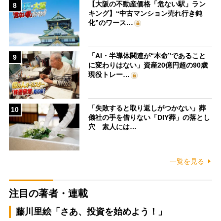
【大阪の不動産価格「危ない駅」ラン
8
キング】“中古マンション売れ行き鈍
化”のワース…
「AI・半導体関連が“本命”であること
9
に変わりはない」資産20億円超の90歳
現役トレー…
「失敗すると取り返しがつかない」葬
10
儀社の手を借りない「DIY葬」の落とし
穴 素人には…
一覧を見る
注目の著者・連載
藤川里絵「さあ、投資を始めよう！」