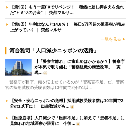
【第9回】もう一度FXでリベンジ！ 種銭は差し押さえを免れ
た”ヒミツのお金” ｜ 突然マルサ…
【第8回】年利はなんと14.6％！ 毎日5万円超の延滞税が積み
上がっていく ｜ 突然マルサ…
一覧を見る
河合雅司「人口減少ニッポンの活路」
【「警察官離れ」に歯止めはかかるか？】警察庁
が本気で取り組む「警察組織の構造改革」 実
現…
警察庁が目下、頭を悩ませているのが「警察官不足」だ。警察
官の採用試験の受験者数は10年間で2分の1以…
【安全・安心ニッポンの危機】採用試験受験者数は10年間で2
分の1以下に！ 出生数減がも…
【医療崩壊】人口減少で「医師不足」に加えて「患者不足」に
見舞われ地域医療が限界に 今後…