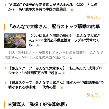
“AI革命”で爆発的な需要拡大が見込まれる「CXO」とは何
か？ 高い競争力を持つ中国の医薬品…
一覧を見る
「みんなで大家さん」配当ストップ騒動の内幕
《ついに見えた問題の核心》「みんなで大家さ
ん」2000億円超不動産投資トラブル“異常なく
ら…
本誌『週刊ポスト』が追及してきた不動産投資商品「みんなで
大家さん」がいよいよ最終局面を迎えている…
【独走スクープ・みんなで大家さん】二転三転した“成田プロ
ジェクト”の計画変更の裏で起き…
【追及スクープ・みんなで大家さん】独占入手“内部議事録”で
明かされる柳瀬健一・代表の思…
一覧を見る
古賀真人「発掘！好決算銘柄」