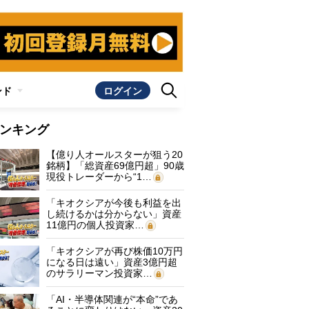
ンド
ログイン
ンキング
【億り人オールスターが狙う20
銘柄】「総資産69億円超」90歳
現役トレーダーから“1…
「キオクシアが今後も利益を出
し続けるかは分からない」資産
11億円の個人投資家…
「キオクシアが再び株価10万円
になる日は遠い」資産3億円超
のサラリーマン投資家…
「AI・半導体関連が“本命”であ