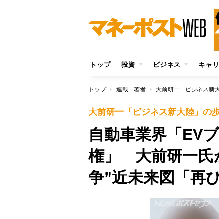
トップ
投資
ビジネス
キャリ
トップ
連載・著者
大前研一「ビジネス新
大前研一「ビジネス新大陸」の
自動車業界「EV
権」 大前研一氏
争”近未来図「再