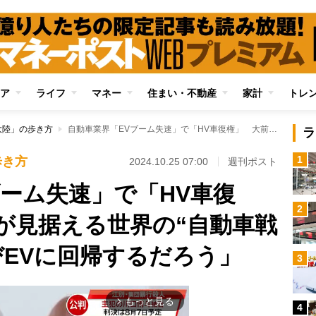
ア
ライフ
マネー
住まい・不動産
家計
トレ
大陸」の歩き方
自動車業界「EVブーム失速」で「HV車復権」 大前研一氏が見据える世界の“自動車戦争”近未来図「再びEVに回帰するだろう」
ラ
1
歩き方
2024.10.25 07:00
週刊ポスト
ブーム失速」で「HV車復
2
が見据える世界の“自動車戦
びEVに回帰するだろう」
3
もっと見る
arrow_forward_ios
4