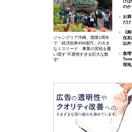
けば
のか
お酒
だけ
《商
ジャングリア沖縄、開業1周年
住友
で「経済効果494億円」の大き
以外
なミスリード 事業の苦戦を覆
急増
い隠す“不透明すぎる巨大な数
Te
字”
現地