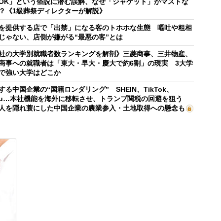
OK」という俗説に潜む誤解、なぜ「ジャケット」がマストな
？《1級葬祭ディレクターが解説》
を提供する店で「出禁」になる客のトホホな生態 嘔吐や粗相
じゃない、店側が嫌がる“最悪の客”とは
社の大学別就職者数ランキングを解剖》三菱商事、三井物産、
商事への就職者は「東大・早大・慶大で約6割」の現実 3大学
で強い大学はどこか
する中国企業の“国籍ロンダリング” SHEIN、TikTok、
mu…本社機能を海外に移転させ、トランプ関税の回避を狙う
人を隠れ蓑にした中国企業の農業参入・土地取得への懸念も