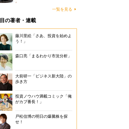
一覧を見る
目の著者・連載
藤川里絵「さあ、投資を始めよ
う！」
森口亮「まるわかり市況分析」
大前研一「ビジネス新大陸」の
歩き方
投資ノウハウ満載コミック「俺
がカブ番長！」
戸松信博の明日の爆騰株を探
せ！