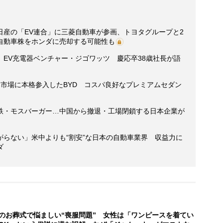
日産の「EV連合」に三菱自動車が参画、トヨタグループと2
自動車株をホンダに売却する可能性も
視線】EV充電器ベンチャー・ジゴワッツ 慶応卒38歳社長が語
市場に本格参入したBYD コスパ良好なプレミアムセダン
鉄・モスバーガー…中国から撤退・工場閉鎖する日本企業が
がらない」米中よりも“割安”な日本の自動車業界 収益力に
ダ
のお葬式で悩ましい“喪服問題” 女性は「ワンピースを着てい