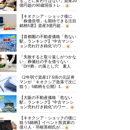
ることに変わりはない」資産20
億円超の90歳現役トレ…
【キオクシア・ショック後に
「株価倍増」も期待できる注目
銘柄5選】資産3億円超…
【首都圏の不動産価格「危ない
駅」ランキング】“中古マンシ
ョン売れ行き鈍化”のワ…
「失敗すると取り返しがつかな
い」葬儀社の手を借りない
「DIY葬」の落とし穴 素人
に…
《2年弱で資産17.5倍の元証券
マンが「キオクシア急落で次に
狙う」5銘柄を公開》1…
【大阪の不動産価格「危ない
駅」ランキング】“中古マンシ
ョン売れ行き鈍化”のワー…
【キオクシア・ショックの後に
狙う5銘柄】イベント投資家の
億り人・羽根英樹氏が…