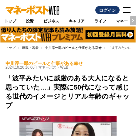
ログイン
トップ
投資
ビジネス
キャリア
ライフ
マネー
トップ
連載・著者
中川淳一郎のビールと仕事がある幸せ
「波平みたいに威
中川淳一郎のビールと仕事がある幸せ
2024.10.26 16:00
マネーポストWEB
「波平みたいに威厳のある大人になると
思っていた…」実際に50代になって感じ
る世代のイメージとリアル年齢のギャッ
プ