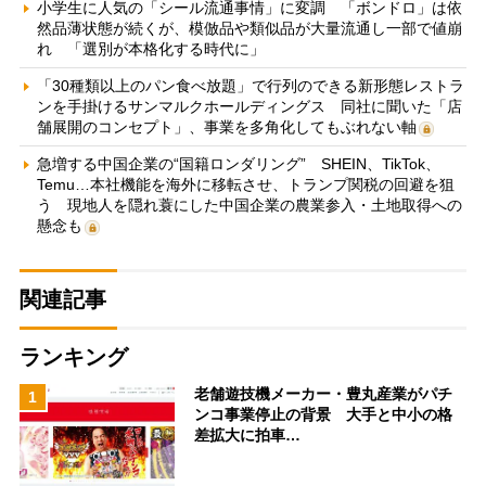
小学生に人気の「シール流通事情」に変調 「ボンドロ」は依
然品薄状態が続くが、模倣品や類似品が大量流通し一部で値崩
れ 「選別が本格化する時代に」
「30種類以上のパン食べ放題」で行列のできる新形態レストラ
ンを手掛けるサンマルクホールディングス 同社に聞いた「店
舗展開のコンセプト」、事業を多角化してもぶれない軸
急増する中国企業の“国籍ロンダリング” SHEIN、TikTok、
Temu…本社機能を海外に移転させ、トランプ関税の回避を狙
う 現地人を隠れ蓑にした中国企業の農業参入・土地取得への
懸念も
関連記事
ランキング
老舗遊技機メーカー・豊丸産業がパチ
1
ンコ事業停止の背景 大手と中小の格
差拡大に拍車…