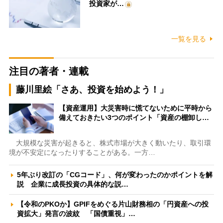
投資家が…
一覧を見る
注目の著者・連載
藤川里絵「さあ、投資を始めよう！」
【資産運用】大災害時に慌てないために平時から
備えておきたい3つのポイント「資産の棚卸し…
大規模な災害が起きると、株式市場が大きく動いたり、取引環
境が不安定になったりすることがある。一方…
5年ぶり改訂の「CGコード」、何が変わったのかポイントを解
説 企業に成長投資の具体的な説…
【令和のPKOか】GPIFをめぐる片山財務相の「円資産への投
資拡大」発言の波紋 「国債重視」…