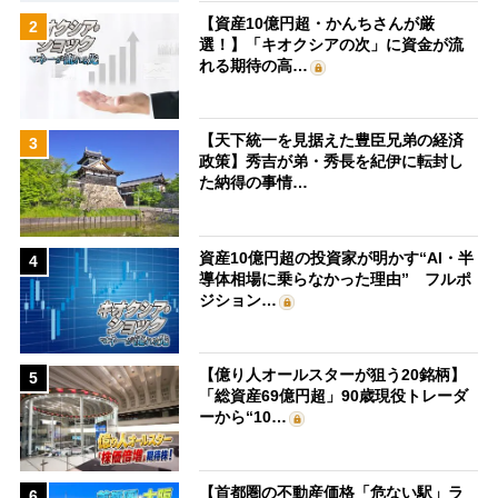
【資産10億円超・かんちさんが厳
2
選！】「キオクシアの次」に資金が流
れる期待の高…
【天下統一を見据えた豊臣兄弟の経済
3
政策】秀吉が弟・秀長を紀伊に転封し
た納得の事情…
資産10億円超の投資家が明かす“AI・半
4
導体相場に乗らなかった理由” フルポ
ジション…
【億り人オールスターが狙う20銘柄】
5
「総資産69億円超」90歳現役トレーダ
ーから“10…
【首都圏の不動産価格「危ない駅」ラ
6