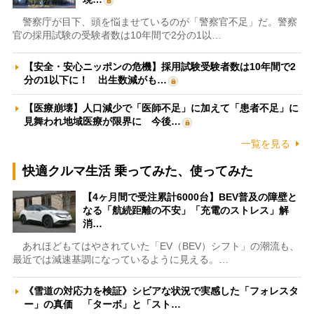
警察庁が目下、頭を悩ませているのが「警察官不足」だ。警察
官の採用試験の受験者数は10年間で2分の1以…
【安全・安心ニッポンの危機】採用試験受験者数は10年間で2
分の1以下に！ 出生数減がも…
【医療崩壊】人口減少で「医師不足」に加えて「患者不足」に
見舞われ地域医療が限界に 今後…
一覧を見る
快適クルマ生活 乗ってみた、使ってみた
【4ヶ月間で受注累計6000台】BEV普及の障壁と
なる「航続距離の不安」「充電のストレス」解
消…
あれほどもてはやされていた「EV（BEV）シフト」の潮流も、
最近では減速基調になっているように見える。…
《雪道の対応力を検証》シビアな状況で実感した「フォレスタ
ー」の真価 「ターボ」と「スト…