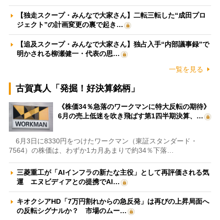
【独走スクープ・みんなで大家さん】二転三転した“成田プロ
ジェクト”の計画変更の裏で起き…
【追及スクープ・みんなで大家さん】独占入手“内部議事録”で
明かされる柳瀬健一・代表の思…
一覧を見る
古賀真人「発掘！好決算銘柄」
《株価34％急落のワークマンに特大反転の期待》
6月の売上低迷を吹き飛ばす第1四半期決算、…
6月3日に8330円をつけたワークマン（東証スタンダード・
7564）の株価は、わずか1カ月あまりで約34％下落…
三菱重工が「AIインフラの新たな主役」として再評価される気
運 エヌビディアとの提携でAI…
キオクシアHD「7万円割れからの急反発」は再びの上昇局面へ
の反転シグナルか？ 市場のムー…