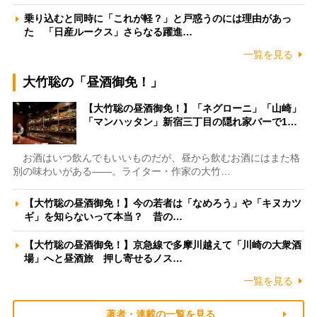
乗り込むと同時に「これが軽？」と戸惑うのには理由があっ
た 「日産ルークス」さらなる躍進…
一覧を見る
大竹聡の「昼酒御免！」
【大竹聡の昼酒御免！】「ネグローニ」「山崎」
「マンハッタン」新宿三丁目の隠れ家バーで1…
お酒はいつ飲んでもいいものだが、昼から飲むお酒にはまた格
別の味わいがある――。ライター・作家の大竹…
【大竹聡の昼酒御免！】今の若者は「なめろう」や「キヌカツ
ギ」を知らないって本当？ 昔の…
【大竹聡の昼酒御免！】京急線で多摩川越えて「川崎の大衆酒
場」へと昼酒旅 押し寄せるノス…
一覧を見る
著者・連載の一覧を見る