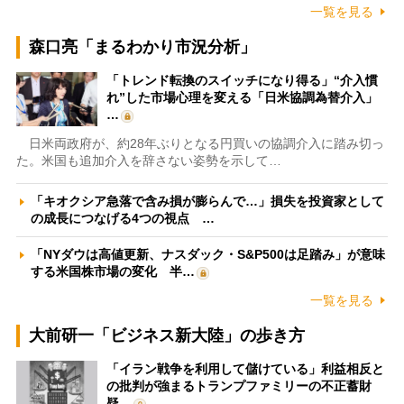
一覧を見る
森口亮「まるわかり市況分析」
「トレンド転換のスイッチになり得る」“介入慣
れ”した市場心理を変える「日米協調為替介入」
…
日米両政府が、約28年ぶりとなる円買いの協調介入に踏み切っ
た。米国も追加介入を辞さない姿勢を示して…
「キオクシア急落で含み損が膨らんで…」損失を投資家として
の成長につなげる4つの視点 …
「NYダウは高値更新、ナスダック・S&P500は足踏み」が意味
する米国株市場の変化 半…
一覧を見る
大前研一「ビジネス新大陸」の歩き方
「イラン戦争を利用して儲けている」利益相反と
の批判が強まるトランプファミリーの不正蓄財
疑…