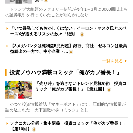
トランプ大統領のファミリー信託が今年1～3月に3000回以上も
の証券取引を行っていたことが明らかになり…
「いつ暴発してもおかしくはない」イーロン・マスク氏とスペ
ースXが抱えるリスクの数々「絶対…
【3メガバンクは純利益5兆円超】銀行、商社、ゼネコンは最高
益続出の一方で、中小企業・…
一覧を見る
投資ノウハウ満載コミック「俺がカブ番長！」
「売り時」を逃さないトレンド見極め術 投資コ
ミック「俺がカブ番長！」【第11回】
かつて投資情報雑誌「マネーポスト」にて、圧倒的な情報量が
詰め込まれた「天下無敵の株コミック」とし…
テクニカル分析・集中講義 投資コミック「俺がカブ番長！」
【第10回】