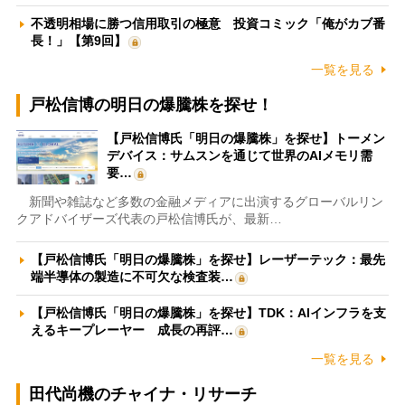
不透明相場に勝つ信用取引の極意 投資コミック「俺がカブ番
長！」【第9回】
一覧を見る
戸松信博の明日の爆騰株を探せ！
【戸松信博氏「明日の爆騰株」を探せ】トーメン
デバイス：サムスンを通じて世界のAIメモリ需
要…
新聞や雑誌など多数の金融メディアに出演するグローバルリン
クアドバイザーズ代表の戸松信博氏が、最新…
【戸松信博氏「明日の爆騰株」を探せ】レーザーテック：最先
端半導体の製造に不可欠な検査装…
【戸松信博氏「明日の爆騰株」を探せ】TDK：AIインフラを支
えるキープレーヤー 成長の再評…
一覧を見る
田代尚機のチャイナ・リサーチ