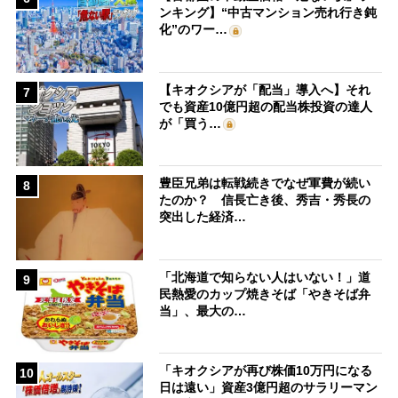
ンキング】“中古マンション売れ行き鈍
化”のワー…
【キオクシアが「配当」導入へ】それ
7
でも資産10億円超の配当株投資の達人
が「買う…
豊臣兄弟は転戦続きでなぜ軍費が続い
8
たのか？ 信長亡き後、秀吉・秀長の
突出した経済…
「北海道で知らない人はいない！」道
9
民熱愛のカップ焼きそば「やきそば弁
当」、最大の…
「キオクシアが再び株価10万円になる
10
日は遠い」資産3億円超のサラリーマン