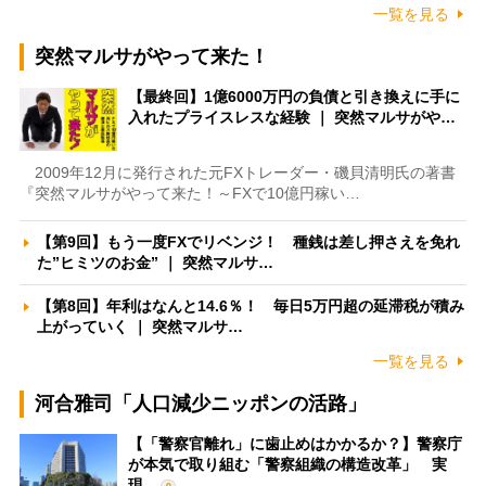
一覧を見る
突然マルサがやって来た！
【最終回】1億6000万円の負債と引き換えに手に
入れたプライスレスな経験 ｜ 突然マルサがや…
2009年12月に発行された元FXトレーダー・磯貝清明氏の著書
『突然マルサがやって来た！～FXで10億円稼い…
【第9回】もう一度FXでリベンジ！ 種銭は差し押さえを免れ
た”ヒミツのお金” ｜ 突然マルサ…
【第8回】年利はなんと14.6％！ 毎日5万円超の延滞税が積み
上がっていく ｜ 突然マルサ…
一覧を見る
河合雅司「人口減少ニッポンの活路」
【「警察官離れ」に歯止めはかかるか？】警察庁
が本気で取り組む「警察組織の構造改革」 実
現…