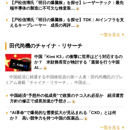
【戸松信博氏「明日の爆騰株」を探せ】レーザーテック：最先
端半導体の製造に不可欠な検査装…
【戸松信博氏「明日の爆騰株」を探せ】TDK：AIインフラを支
えるキープレーヤー 成長の再評…
一覧を見る
田代尚機のチャイナ・リサーチ
中国「Kimi K3」の衝撃に世界はどう対応するの
か？ 米財務長官が検討する「蒸留を行う中国
AI…
中国経済に精通する中国株投資の第一人者・田代尚機氏のプレ
ミアム連載「チャイナ・リサーチ」。中国企…
中国経済“予想外の低成長”で政策のテコ入れ必至か 経済運営
方針の修正で成長加速が予想さ…
“AI革命”で爆発的な需要拡大が見込まれる「CXO」とは何
か？ 高い競争力を持つ中国の医薬品…
一覧を見る