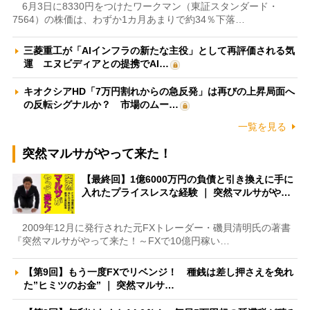
6月3日に8330円をつけたワークマン（東証スタンダード・
7564）の株価は、わずか1カ月あまりで約34％下落…
三菱重工が「AIインフラの新たな主役」として再評価される気
運 エヌビディアとの提携でAI…
キオクシアHD「7万円割れからの急反発」は再びの上昇局面へ
の反転シグナルか？ 市場のムー…
一覧を見る
突然マルサがやって来た！
【最終回】1億6000万円の負債と引き換えに手に
入れたプライスレスな経験 ｜ 突然マルサがや…
2009年12月に発行された元FXトレーダー・磯貝清明氏の著書
『突然マルサがやって来た！～FXで10億円稼い…
【第9回】もう一度FXでリベンジ！ 種銭は差し押さえを免れ
た”ヒミツのお金” ｜ 突然マルサ…