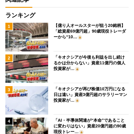
ランキング
【億り人オールスターが狙う20銘柄】
1
「総資産69億円超」90歳現役トレーダ
ーから“10…
「キオクシアが今後も利益を出し続け
2
るかは分からない」資産11億円の個人
投資家が…
「キオクシアが再び株価10万円になる
3
日は遠い」資産3億円超のサラリーマン
投資家が…
「AI・半導体関連が“本命”であること
4
に変わりはない」資産20億円超の90歳
現役トレー…