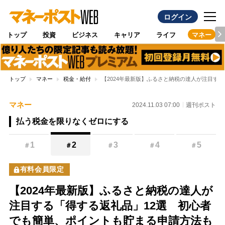
ログイン
トップ
投資
ビジネス
キャリア
ライフ
マネー
トップ
マネー
税金・給付
【2024年最新版】ふるさと納税の達人が注目す
マネー
2024.11.03 07:00
週刊ポスト
払う税金を限りなくゼロにする
1
2
3
4
5
＃
＃
＃
＃
＃
有料会員限定
【2024年最新版】ふるさと納税の達人が
注目する「得する返礼品」12選 初心者
でも簡単、ポイントも貯まる申請方法も