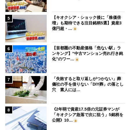
【キオクシア・ショック後に「株価倍
5
増」も期待できる注目銘柄5選】資産3
億円超・…
【首都圏の不動産価格「危ない駅」ラ
6
ンキング】“中古マンション売れ行き鈍
化”のワー…
「失敗すると取り返しがつかない」葬
7
儀社の手を借りない「DIY葬」の落とし
穴 素人には…
《2年弱で資産17.5倍の元証券マンが
8
「キオクシア急落で次に狙う」5銘柄を
公開》10…