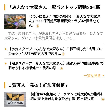
「みんなで大家さん」配当ストップ騒動の内幕
《ついに見えた問題の核心》「みんなで大家さ
ん」2000億円超不動産投資トラブル“異常なく
ら…
本誌『週刊ポスト』が追及してきた不動産投資商品「みんなで
大家さん」がいよいよ最終局面を迎えている…
【独走スクープ・みんなで大家さん】二転三転した“成田プロ
ジェクト”の計画変更の裏で起き…
【追及スクープ・みんなで大家さん】独占入手“内部議事録”で
明かされる柳瀬健一・代表の思…
一覧を見る
古賀真人「発掘！好決算銘柄」
《株価34％急落のワークマンに特大反転の期待》
6月の売上低迷を吹き飛ばす第1四半期決算、…