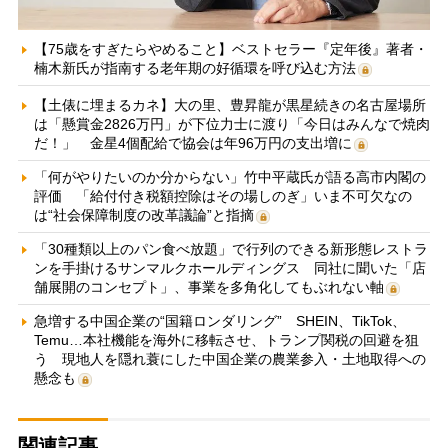
【75歳をすぎたらやめること】ベストセラー『定年後』著者・
楠木新氏が指南する老年期の好循環を呼び込む方法
【土俵に埋まるカネ】大の里、豊昇龍が黒星続きの名古屋場所
は「懸賞金2826万円」が下位力士に渡り「今日はみんなで焼肉
だ！」 金星4個配給で協会は年96万円の支出増に
「何がやりたいのか分からない」竹中平蔵氏が語る高市内閣の
評価 「給付付き税額控除はその場しのぎ」いま不可欠なの
は“社会保障制度の改革議論”と指摘
「30種類以上のパン食べ放題」で行列のできる新形態レストラ
ンを手掛けるサンマルクホールディングス 同社に聞いた「店
舗展開のコンセプト」、事業を多角化してもぶれない軸
急増する中国企業の“国籍ロンダリング” SHEIN、TikTok、
Temu…本社機能を海外に移転させ、トランプ関税の回避を狙
う 現地人を隠れ蓑にした中国企業の農業参入・土地取得への
懸念も
関連記事