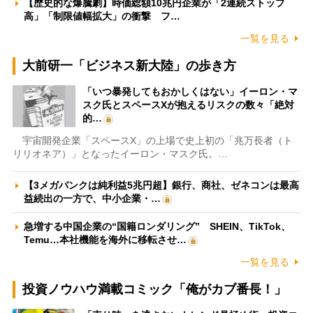
【歴史的な爆騰劇】時価総額10兆円企業が「2連続ストップ
高」「制限値幅拡大」の衝撃 フ…
一覧を見る
大前研一「ビジネス新大陸」の歩き方
「いつ暴発してもおかしくはない」イーロン・マ
スク氏とスペースXが抱えるリスクの数々「絶対
的…
宇宙開発企業「スペースX」の上場で史上初の「兆万長者（ト
リリオネア）」となったイーロン・マスク氏。…
【3メガバンクは純利益5兆円超】銀行、商社、ゼネコンは最高
益続出の一方で、中小企業・…
急増する中国企業の“国籍ロンダリング” SHEIN、TikTok、
Temu…本社機能を海外に移転させ…
一覧を見る
投資ノウハウ満載コミック「俺がカブ番長！」