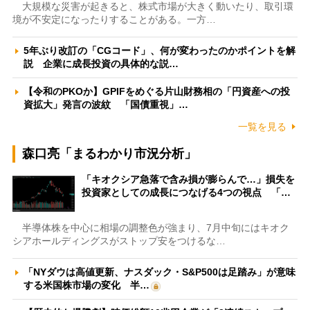
大規模な災害が起きると、株式市場が大きく動いたり、取引環
境が不安定になったりすることがある。一方…
5年ぶり改訂の「CGコード」、何が変わったのかポイントを解
説 企業に成長投資の具体的な説…
【令和のPKOか】GPIFをめぐる片山財務相の「円資産への投
資拡大」発言の波紋 「国債重視」…
一覧を見る
森口亮「まるわかり市況分析」
「キオクシア急落で含み損が膨らんで…」損失を
投資家としての成長につなげる4つの視点 「…
半導体株を中心に相場の調整色が強まり、7月中旬にはキオク
シアホールディングスがストップ安をつけるな…
「NYダウは高値更新、ナスダック・S&P500は足踏み」が意味
する米国株市場の変化 半…