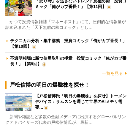
「売り時」を逃さないトレンド見極め術 投資コ
ミック「俺がカブ番長！」【第11回】
かつて投資情報雑誌「マネーポスト」にて、圧倒的な情報量が
詰め込まれた「天下無敵の株コミック」とし…
テクニカル分析・集中講義 投資コミック「俺がカブ番長！」
【第10回】
不透明相場に勝つ信用取引の極意 投資コミック「俺がカブ番
長！」【第9回】
一覧を見る
戸松信博の明日の爆騰株を探せ！
【戸松信博氏「明日の爆騰株」を探せ】トーメン
デバイス：サムスンを通じて世界のAIメモリ需
要…
新聞や雑誌など多数の金融メディアに出演するグローバルリン
クアドバイザーズ代表の戸松信博氏が、最新…