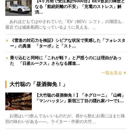
【4ヶ月間で受注累計6000台】BEV普及の障壁と
なる「航続距離の不安」「充電のストレス」解
消…
あれほどもてはやされていた「EV（BEV）シフト」の潮流も、
最近では減速基調になっているように見える。…
《雪道の対応力を検証》シビアな状況で実感した「フォレスタ
ー」の真価 「ターボ」と「スト…
乗り込むと同時に「これが軽？」と戸惑うのには理由があっ
た 「日産ルークス」さらなる躍進…
一覧を見る
大竹聡の「昼酒御免！」
【大竹聡の昼酒御免！】「ネグローニ」「山崎」
「マンハッタン」新宿三丁目の隠れ家バーで1…
お酒はいつ飲んでもいいものだが、昼から飲むお酒にはまた格
別の味わいがある――。ライター・作家の大竹…