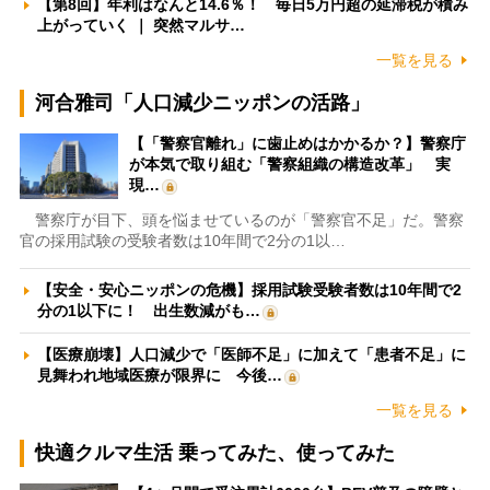
【第8回】年利はなんと14.6％！ 毎日5万円超の延滞税が積み
上がっていく ｜ 突然マルサ…
一覧を見る
河合雅司「人口減少ニッポンの活路」
【「警察官離れ」に歯止めはかかるか？】警察庁
が本気で取り組む「警察組織の構造改革」 実
現…
警察庁が目下、頭を悩ませているのが「警察官不足」だ。警察
官の採用試験の受験者数は10年間で2分の1以…
【安全・安心ニッポンの危機】採用試験受験者数は10年間で2
分の1以下に！ 出生数減がも…
【医療崩壊】人口減少で「医師不足」に加えて「患者不足」に
見舞われ地域医療が限界に 今後…
一覧を見る
快適クルマ生活 乗ってみた、使ってみた