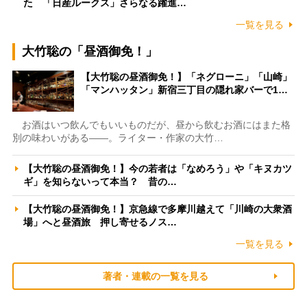
た 「日産ルークス」さらなる躍進…
一覧を見る
大竹聡の「昼酒御免！」
【大竹聡の昼酒御免！】「ネグローニ」「山崎」
「マンハッタン」新宿三丁目の隠れ家バーで1…
お酒はいつ飲んでもいいものだが、昼から飲むお酒にはまた格
別の味わいがある――。ライター・作家の大竹…
【大竹聡の昼酒御免！】今の若者は「なめろう」や「キヌカツ
ギ」を知らないって本当？ 昔の…
【大竹聡の昼酒御免！】京急線で多摩川越えて「川崎の大衆酒
場」へと昼酒旅 押し寄せるノス…
一覧を見る
著者・連載の一覧を見る