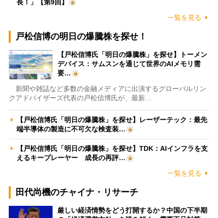
長！」【第9回】
一覧を見る
戸松信博の明日の爆騰株を探せ！
【戸松信博氏「明日の爆騰株」を探せ】トーメン
デバイス：サムスンを通じて世界のAIメモリ需
要…
新聞や雑誌など多数の金融メディアに出演するグローバルリン
クアドバイザーズ代表の戸松信博氏が、最新…
【戸松信博氏「明日の爆騰株」を探せ】レーザーテック：最先
端半導体の製造に不可欠な検査装…
【戸松信博氏「明日の爆騰株」を探せ】TDK：AIインフラを支
えるキープレーヤー 成長の再評…
一覧を見る
田代尚機のチャイナ・リサーチ
厳しい経済情勢をどう打開するか？中国の下半期