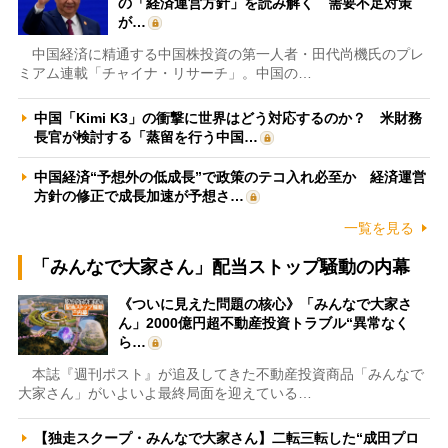
の「経済運営方針」を読み解く 需要不足対策
が…
中国経済に精通する中国株投資の第一人者・田代尚機氏のプレ
ミアム連載「チャイナ・リサーチ」。中国の…
中国「Kimi K3」の衝撃に世界はどう対応するのか？ 米財務
長官が検討する「蒸留を行う中国…
中国経済“予想外の低成長”で政策のテコ入れ必至か 経済運営
方針の修正で成長加速が予想さ…
一覧を見る
「みんなで大家さん」配当ストップ騒動の内幕
《ついに見えた問題の核心》「みんなで大家さ
ん」2000億円超不動産投資トラブル“異常なく
ら…
本誌『週刊ポスト』が追及してきた不動産投資商品「みんなで
大家さん」がいよいよ最終局面を迎えている…
【独走スクープ・みんなで大家さん】二転三転した“成田プロ