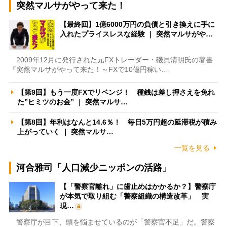
突然マルサがやって来た！
【最終回】1億6000万円の負債と引き換えに手に
入れたプライスレスな経験 ｜ 突然マルサがや…
2009年12月に発行された元FXトレーダー・磯貝清明氏の著書
『突然マルサがやって来た！～FXで10億円稼い…
【第9回】もう一度FXでリベンジ！ 種銭は差し押さえを免れ
た”ヒミツのお金” ｜ 突然マルサ…
【第8回】年利はなんと14.6％！ 毎日5万円超の延滞税が積み
上がっていく ｜ 突然マルサ…
一覧を見る
河合雅司「人口減少ニッポンの活路」
【「警察官離れ」に歯止めはかかるか？】警察庁
が本気で取り組む「警察組織の構造改革」 実
現…
警察庁が目下、頭を悩ませているのが「警察官不足」だ。警察