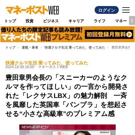
ログイン
トップ
投資
ビジネス
キャリア
ライフ
マネー
トップ
連載・著者
快適クルマ生活 乗ってみた、使ってみた
豊田章男会長の
快適クルマ生活 乗ってみた、使ってみた
2024.10.30 16:00
マネーポストWEB
豊田章男会長の「スニーカーのようなク
ルマを作ってほしい」の一言から開発さ
れた「レクサスLBX」の魅力解剖 一斉
を風靡した英国車「バンプラ」を想起さ
せる“小さな高級車”のプレミアム感