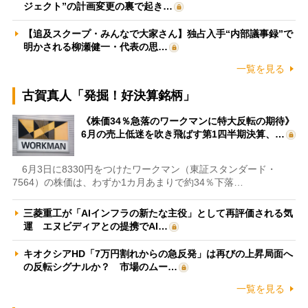
ジェクト”の計画変更の裏で起き…
【追及スクープ・みんなで大家さん】独占入手“内部議事録”で
明かされる柳瀬健一・代表の思…
一覧を見る
古賀真人「発掘！好決算銘柄」
《株価34％急落のワークマンに特大反転の期待》
6月の売上低迷を吹き飛ばす第1四半期決算、…
6月3日に8330円をつけたワークマン（東証スタンダード・
7564）の株価は、わずか1カ月あまりで約34％下落…
三菱重工が「AIインフラの新たな主役」として再評価される気
運 エヌビディアとの提携でAI…
キオクシアHD「7万円割れからの急反発」は再びの上昇局面へ
の反転シグナルか？ 市場のムー…
一覧を見る