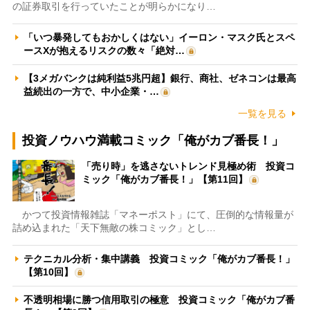
の証券取引を行っていたことが明らかになり…
「いつ暴発してもおかしくはない」イーロン・マスク氏とスペ
ースXが抱えるリスクの数々「絶対…
【3メガバンクは純利益5兆円超】銀行、商社、ゼネコンは最高
益続出の一方で、中小企業・…
一覧を見る
投資ノウハウ満載コミック「俺がカブ番長！」
「売り時」を逃さないトレンド見極め術 投資コ
ミック「俺がカブ番長！」【第11回】
かつて投資情報雑誌「マネーポスト」にて、圧倒的な情報量が
詰め込まれた「天下無敵の株コミック」とし…
テクニカル分析・集中講義 投資コミック「俺がカブ番長！」
【第10回】
不透明相場に勝つ信用取引の極意 投資コミック「俺がカブ番