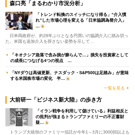
森口亮「まるわかり市況分析」
「トレンド転換のスイッチになり得る」“介入慣
れ”した市場心理を変える「日米協調為替介入」
…
日米両政府が、約28年ぶりとなる円買いの協調介入に踏み切っ
た。米国も追加介入を辞さない姿勢を示して…
「キオクシア急落で含み損が膨らんで…」損失を投資家として
の成長につなげる4つの視点 …
「NYダウは高値更新、ナスダック・S&P500は足踏み」が意味
する米国株市場の変化 半…
一覧を見る
大前研一「ビジネス新大陸」の歩き方
「イラン戦争を利用して儲けている」利益相反と
の批判が強まるトランプファミリーの不正蓄財
疑…
トランプ大統領のファミリー信託が今年1～3月に3000回以上も