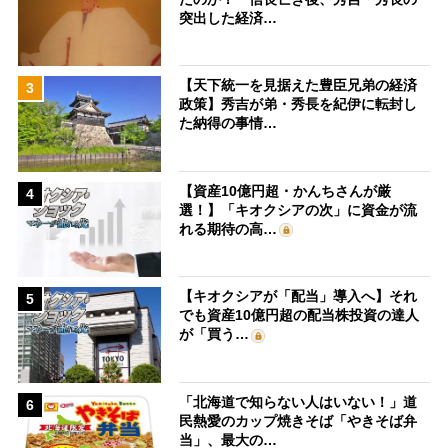
突出した経済…
【天下統一を見据えた豊臣兄弟の経済
3
政策】秀吉が弟・秀長を紀伊に転封し
た納得の事情…
【資産10億円超・かんちさんが厳
4
選！】「キオクシアの次」に資金が流
れる期待の高…
【キオクシアが「配当」導入へ】それ
5
でも資産10億円超の配当株投資の達人
が「買う…
「北海道で知らない人はいない！」道
6
民熱愛のカップ焼きそば「やきそば弁
当」、最大の…