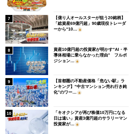
【億り人オールスターが狙う20銘柄】
7
「総資産69億円超」90歳現役トレーダ
ーから“10…
資産10億円超の投資家が明かす“AI・半
8
導体相場に乗らなかった理由” フルポ
ジション…
【首都圏の不動産価格「危ない駅」ラ
9
ンキング】“中古マンション売れ行き鈍
化”のワー…
「キオクシアが再び株価10万円になる
10
日は遠い」資産3億円超のサラリーマン
投資家が…