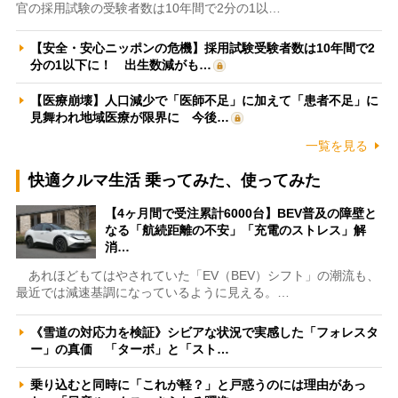
官の採用試験の受験者数は10年間で2分の1以…
【安全・安心ニッポンの危機】採用試験受験者数は10年間で2
分の1以下に！ 出生数減がも…
【医療崩壊】人口減少で「医師不足」に加えて「患者不足」に
見舞われ地域医療が限界に 今後…
一覧を見る
快適クルマ生活 乗ってみた、使ってみた
【4ヶ月間で受注累計6000台】BEV普及の障壁と
なる「航続距離の不安」「充電のストレス」解
消…
あれほどもてはやされていた「EV（BEV）シフト」の潮流も、
最近では減速基調になっているように見える。…
《雪道の対応力を検証》シビアな状況で実感した「フォレスタ
ー」の真価 「ターボ」と「スト…
乗り込むと同時に「これが軽？」と戸惑うのには理由があっ