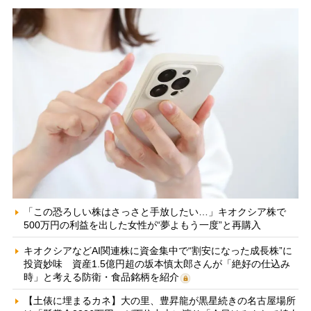
「この恐ろしい株はさっさと手放したい…」キオクシア株で
500万円の利益を出した女性が“夢よもう一度”と再購入
キオクシアなどAI関連株に資金集中で“割安になった成長株”に
投資妙味 資産1.5億円超の坂本慎太郎さんが「絶好の仕込み
時」と考える防衛・食品銘柄を紹介
【土俵に埋まるカネ】大の里、豊昇龍が黒星続きの名古屋場所