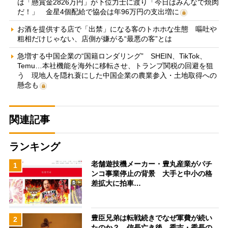
は「懸賞金2826万円」が下位力士に渡り「今日はみんなで焼肉
だ！」 金星4個配給で協会は年96万円の支出増に
お酒を提供する店で「出禁」になる客のトホホな生態 嘔吐や
粗相だけじゃない、店側が嫌がる“最悪の客”とは
急増する中国企業の“国籍ロンダリング” SHEIN、TikTok、
Temu…本社機能を海外に移転させ、トランプ関税の回避を狙
う 現地人を隠れ蓑にした中国企業の農業参入・土地取得への
懸念も
関連記事
ランキング
老舗遊技機メーカー・豊丸産業がパチ
1
ンコ事業停止の背景 大手と中小の格
差拡大に拍車…
豊臣兄弟は転戦続きでなぜ軍費が続い
2
たのか？ 信長亡き後、秀吉・秀長の