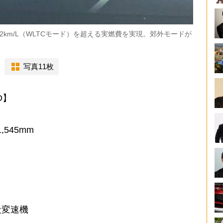
2km/L（WLTCモード）を超える実燃費を実現。郊外モードが
写真11枚
D】
,545mm
段変速機