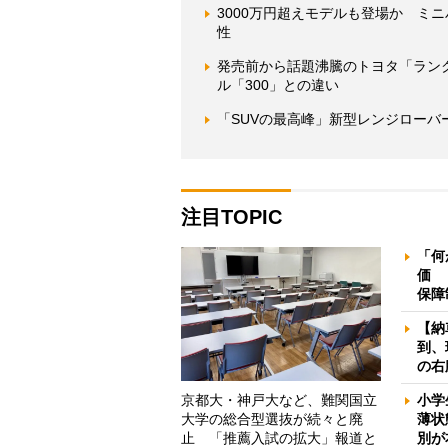
3000万円超えモデルも登場か ミ
性
発売前から話題沸騰のトヨタ「ランク
ル「300」との違い
「SUVの最高峰」新型レンジローバーで
注目TOPIC
「何
価 
保障
【納
到、
の右
京都大・神戸大など、難関国立
小学
大学の総合型選抜が続々と廃
薄状
止 「推薦入試の拡大」報道と
別が