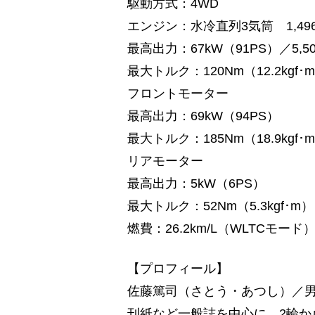
駆動方式：4WD
エンジン：水冷直列3気筒 1,496
最高出力：67kW（91PS）／5,50
最大トルク：120Nm（12.2kgf･m）
フロントモーター
最高出力：69kW（94PS）
最大トルク：185Nm（18.9kgf･
リアモーター
最高出力：5kW（6PS）
最大トルク：52Nm（5.3kgf･m）
燃費：26.2km/L（WLTCモード
【プロフィール】
佐藤篤司（さとう・あつし）／
刊紙など一般誌を中心に、2輪か