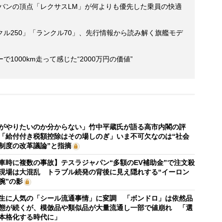
ニバンの頂点「レクサスLM」が何よりも優先した乗員の快適
ル250」「ランクル70」、先行情報から読み解く旗艦モデ
1000km走って感じた“2000万円の価値”
がやりたいのか分からない」竹中平蔵氏が語る高市内閣の評
「給付付き税額控除はその場しのぎ」いま不可欠なのは“社会
制度の改革議論”と指摘
車時に複数の事故】テスラジャパン“多額のEV補助金”で注文殺
現場は大混乱 トラブル続発の背後に見え隠れする“イーロン
腕”の影
生に人気の「シール流通事情」に変調 「ボンドロ」は依然品
態が続くが、模倣品や類似品が大量流通し一部で値崩れ 「選
本格化する時代に」