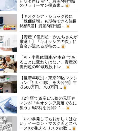
になる日は遠い」資産3億円超
のサラリーマン投資家…
【キオクシア・ショック後に
「株価倍増」も期待できる注目
銘柄5選】資産3億円超…
【資産10億円超・かんちさんが
厳選！】「キオクシアの次」に
資金が流れる期待の…
「AI・半導体関連が“本命”であ
ることに変わりはない」資産20
億円超の90歳現役トレ…
【世帯年収別・東京23区マンシ
ョン「狙い目駅」を大公開】年
収500万円、700万円…
《2年弱で資産17.5倍の元証券
マンが「キオクシア急落で次に
狙う」5銘柄を公開》1…
「いつ暴発してもおかしくはな
い」イーロン・マスク氏とスペ
ースXが抱えるリスクの数…