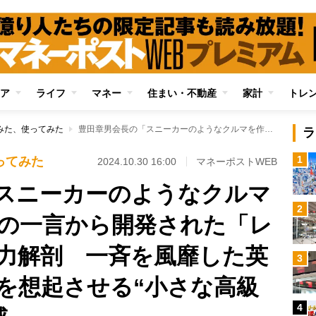
ア
ライフ
マネー
住まい・不動産
家計
トレ
みた、使ってみた
豊田章男会長の「スニーカーのようなクルマを作ってほしい」の一言から開発された「レクサスLBX」の魅力解剖 一斉を風靡した英国車「バンプラ」を想起させる“小さな高級車”のプレミアム感
ラ
1
ってみた
2024.10.30 16:00
マネーポストWEB
スニーカーのようなクルマ
2
の一言から開発された「レ
魅力解剖 一斉を風靡した英
3
を想起させる“小さな高級
4