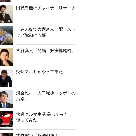
田代尚機のチャイナ・リサーチ
「みんなで大家さん」配当スト
ップ騒動の内幕
古賀真人「発掘！好決算銘柄」
突然マルサがやって来た！
河合雅司「人口減少ニッポンの
活路」
快適クルマ生活 乗ってみた、
使ってみた
大竹聡の「昼酒御免！」