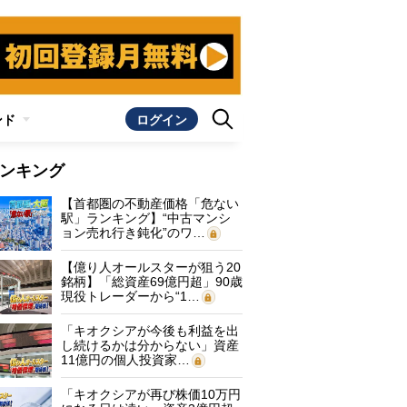
ンド
ログイン
ンキング
【首都圏の不動産価格「危ない
駅」ランキング】“中古マンシ
ョン売れ行き鈍化”のワ…
【億り人オールスターが狙う20
銘柄】「総資産69億円超」90歳
現役トレーダーから“1…
「キオクシアが今後も利益を出
し続けるかは分からない」資産
11億円の個人投資家…
「キオクシアが再び株価10万円