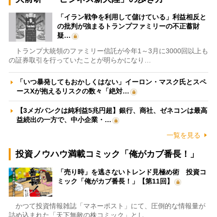
「イラン戦争を利用して儲けている」利益相反と
の批判が強まるトランプファミリーの不正蓄財
疑…
トランプ大統領のファミリー信託が今年1～3月に3000回以上も
の証券取引を行っていたことが明らかになり…
「いつ暴発してもおかしくはない」イーロン・マスク氏とスペ
ースXが抱えるリスクの数々「絶対…
【3メガバンクは純利益5兆円超】銀行、商社、ゼネコンは最高
益続出の一方で、中小企業・…
一覧を見る
投資ノウハウ満載コミック「俺がカブ番長！」
「売り時」を逃さないトレンド見極め術 投資コ
ミック「俺がカブ番長！」【第11回】
かつて投資情報雑誌「マネーポスト」にて、圧倒的な情報量が
詰め込まれた「天下無敵の株コミック」とし…