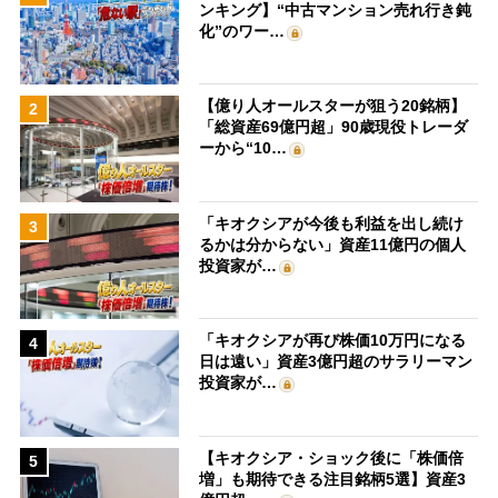
ンキング】“中古マンション売れ行き鈍
化”のワー…
【億り人オールスターが狙う20銘柄】
2
「総資産69億円超」90歳現役トレーダ
ーから“10…
「キオクシアが今後も利益を出し続け
3
るかは分からない」資産11億円の個人
投資家が…
「キオクシアが再び株価10万円になる
4
日は遠い」資産3億円超のサラリーマン
投資家が…
【キオクシア・ショック後に「株価倍
5
増」も期待できる注目銘柄5選】資産3