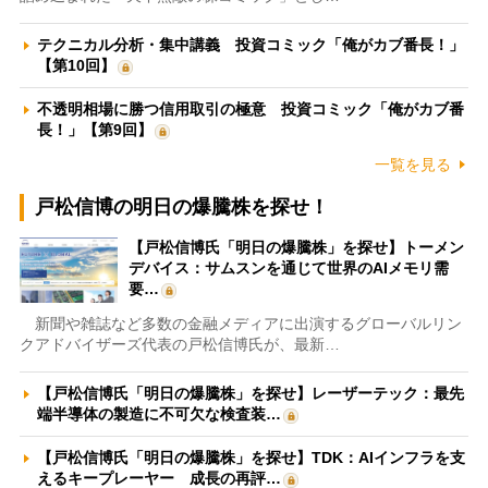
テクニカル分析・集中講義 投資コミック「俺がカブ番長！」
【第10回】
不透明相場に勝つ信用取引の極意 投資コミック「俺がカブ番
長！」【第9回】
一覧を見る
戸松信博の明日の爆騰株を探せ！
【戸松信博氏「明日の爆騰株」を探せ】トーメン
デバイス：サムスンを通じて世界のAIメモリ需
要…
新聞や雑誌など多数の金融メディアに出演するグローバルリン
クアドバイザーズ代表の戸松信博氏が、最新…
【戸松信博氏「明日の爆騰株」を探せ】レーザーテック：最先
端半導体の製造に不可欠な検査装…
【戸松信博氏「明日の爆騰株」を探せ】TDK：AIインフラを支
えるキープレーヤー 成長の再評…