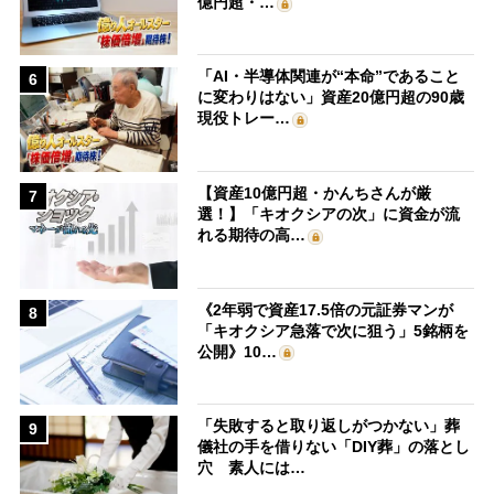
億円超・…
「AI・半導体関連が“本命”であること
6
に変わりはない」資産20億円超の90歳
現役トレー…
【資産10億円超・かんちさんが厳
7
選！】「キオクシアの次」に資金が流
れる期待の高…
《2年弱で資産17.5倍の元証券マンが
8
「キオクシア急落で次に狙う」5銘柄を
公開》10…
「失敗すると取り返しがつかない」葬
9
儀社の手を借りない「DIY葬」の落とし
穴 素人には…