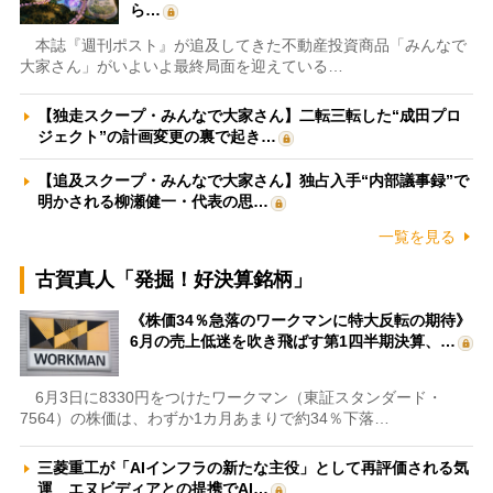
ら…
本誌『週刊ポスト』が追及してきた不動産投資商品「みんなで
大家さん」がいよいよ最終局面を迎えている…
【独走スクープ・みんなで大家さん】二転三転した“成田プロ
ジェクト”の計画変更の裏で起き…
【追及スクープ・みんなで大家さん】独占入手“内部議事録”で
明かされる柳瀬健一・代表の思…
一覧を見る
古賀真人「発掘！好決算銘柄」
《株価34％急落のワークマンに特大反転の期待》
6月の売上低迷を吹き飛ばす第1四半期決算、…
6月3日に8330円をつけたワークマン（東証スタンダード・
7564）の株価は、わずか1カ月あまりで約34％下落…
三菱重工が「AIインフラの新たな主役」として再評価される気
運 エヌビディアとの提携でAI…