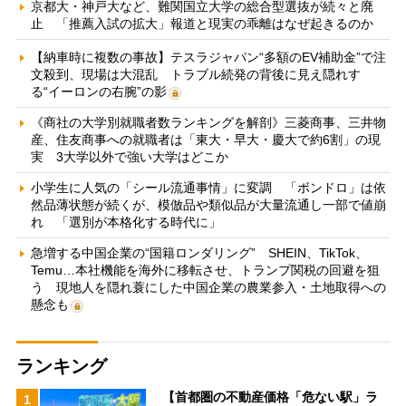
京都大・神戸大など、難関国立大学の総合型選抜が続々と廃
止 「推薦入試の拡大」報道と現実の乖離はなぜ起きるのか
【納車時に複数の事故】テスラジャパン“多額のEV補助金”で注
文殺到、現場は大混乱 トラブル続発の背後に見え隠れす
る“イーロンの右腕”の影
《商社の大学別就職者数ランキングを解剖》三菱商事、三井物
産、住友商事への就職者は「東大・早大・慶大で約6割」の現
実 3大学以外で強い大学はどこか
小学生に人気の「シール流通事情」に変調 「ボンドロ」は依
然品薄状態が続くが、模倣品や類似品が大量流通し一部で値崩
れ 「選別が本格化する時代に」
急増する中国企業の“国籍ロンダリング” SHEIN、TikTok、
Temu…本社機能を海外に移転させ、トランプ関税の回避を狙
う 現地人を隠れ蓑にした中国企業の農業参入・土地取得への
懸念も
ランキング
【首都圏の不動産価格「危ない駅」ラ
1