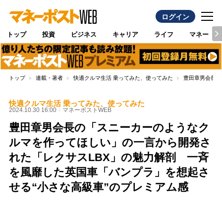
ログイン
トップ
投資
ビジネス
キャリア
ライフ
マネー
トップ
連載・著者
快適クルマ生活 乗ってみた、使ってみた
豊田章男会長の
快適クルマ生活 乗ってみた、使ってみた
2024.10.30 16:00
マネーポストWEB
豊田章男会長の「スニーカーのようなク
ルマを作ってほしい」の一言から開発さ
れた「レクサスLBX」の魅力解剖 一斉
を風靡した英国車「バンプラ」を想起さ
せる“小さな高級車”のプレミアム感
Loaded
:
89.01%
/
Unmute