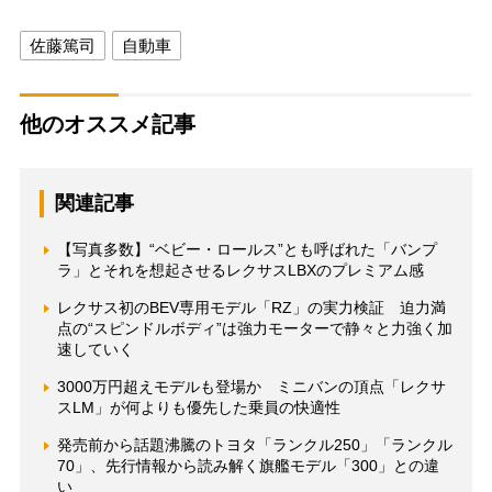
佐藤篤司
自動車
他のオススメ記事
関連記事
【写真多数】“ベビー・ロールス”とも呼ばれた「バンプ
ラ」とそれを想起させるレクサスLBXのプレミアム感
レクサス初のBEV専用モデル「RZ」の実力検証 迫力満
点の“スピンドルボディ”は強力モーターで静々と力強く加
速していく
3000万円超えモデルも登場か ミニバンの頂点「レクサ
スLM」が何よりも優先した乗員の快適性
発売前から話題沸騰のトヨタ「ランクル250」「ランクル
70」、先行情報から読み解く旗艦モデル「300」との違
い