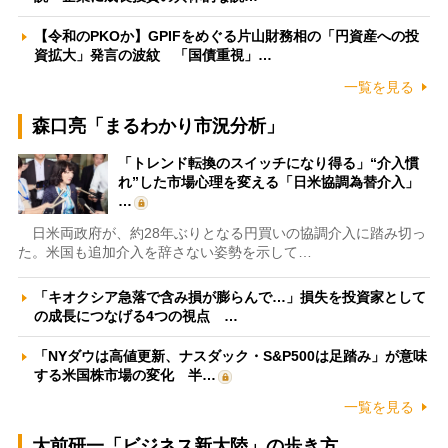
【令和のPKOか】GPIFをめぐる片山財務相の「円資産への投
資拡大」発言の波紋 「国債重視」…
一覧を見る
森口亮「まるわかり市況分析」
「トレンド転換のスイッチになり得る」“介入慣
れ”した市場心理を変える「日米協調為替介入」
…
日米両政府が、約28年ぶりとなる円買いの協調介入に踏み切っ
た。米国も追加介入を辞さない姿勢を示して…
「キオクシア急落で含み損が膨らんで…」損失を投資家として
の成長につなげる4つの視点 …
「NYダウは高値更新、ナスダック・S&P500は足踏み」が意味
する米国株市場の変化 半…
一覧を見る
大前研一「ビジネス新大陸」の歩き方