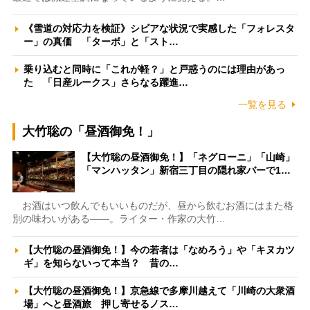
《雪道の対応力を検証》シビアな状況で実感した「フォレスタ
ー」の真価 「ターボ」と「スト…
乗り込むと同時に「これが軽？」と戸惑うのには理由があっ
た 「日産ルークス」さらなる躍進…
一覧を見る
大竹聡の「昼酒御免！」
【大竹聡の昼酒御免！】「ネグローニ」「山崎」
「マンハッタン」新宿三丁目の隠れ家バーで1…
お酒はいつ飲んでもいいものだが、昼から飲むお酒にはまた格
別の味わいがある――。ライター・作家の大竹…
【大竹聡の昼酒御免！】今の若者は「なめろう」や「キヌカツ
ギ」を知らないって本当？ 昔の…
【大竹聡の昼酒御免！】京急線で多摩川越えて「川崎の大衆酒
場」へと昼酒旅 押し寄せるノス…