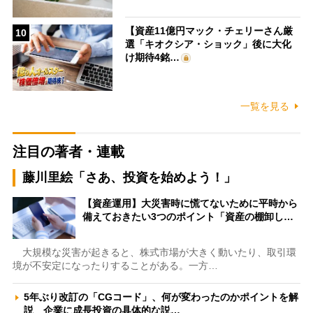
【資産11億円マック・チェリーさん厳
10
選「キオクシア・ショック」後に大化
け期待4銘…
一覧を見る
注目の著者・連載
藤川里絵「さあ、投資を始めよう！」
【資産運用】大災害時に慌てないために平時から
備えておきたい3つのポイント「資産の棚卸し…
大規模な災害が起きると、株式市場が大きく動いたり、取引環
境が不安定になったりすることがある。一方…
5年ぶり改訂の「CGコード」、何が変わったのかポイントを解
説 企業に成長投資の具体的な説…