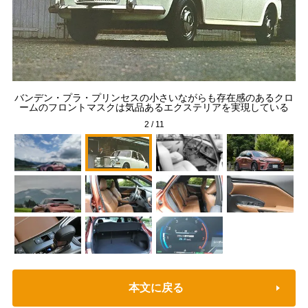
メ
バンデン・プラ・プリンセスの小さいながらも存在感のあるクロ
ームのフロントマスクは気品あるエクステリアを実現している
2
/
11
本文に戻る