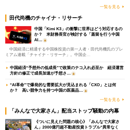
一覧を見る
田代尚機のチャイナ・リサーチ
中国「Kimi K3」の衝撃に世界はどう対応するの
か？ 米財務長官が検討する「蒸留を行う中国
AI…
中国経済に精通する中国株投資の第一人者・田代尚機氏のプレ
ミアム連載「チャイナ・リサーチ」。中国企…
中国経済“予想外の低成長”で政策のテコ入れ必至か 経済運営
方針の修正で成長加速が予想さ…
“AI革命”で爆発的な需要拡大が見込まれる「CXO」とは何
か？ 高い競争力を持つ中国の医薬品…
一覧を見る
「みんなで大家さん」配当ストップ騒動の内幕
《ついに見えた問題の核心》「みんなで大家さ
ん」2000億円超不動産投資トラブル“異常なく