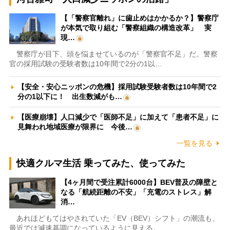
【「警察官離れ」に歯止めはかかるか？】警察庁
が本気で取り組む「警察組織の構造改革」 実
現…
警察庁が目下、頭を悩ませているのが「警察官不足」だ。警察
官の採用試験の受験者数は10年間で2分の1以…
【安全・安心ニッポンの危機】採用試験受験者数は10年間で2
分の1以下に！ 出生数減がも…
【医療崩壊】人口減少で「医師不足」に加えて「患者不足」に
見舞われ地域医療が限界に 今後…
一覧を見る
快適クルマ生活 乗ってみた、使ってみた
【4ヶ月間で受注累計6000台】BEV普及の障壁と
なる「航続距離の不安」「充電のストレス」解
消…
あれほどもてはやされていた「EV（BEV）シフト」の潮流も、
最近では減速基調になっているように見える。…