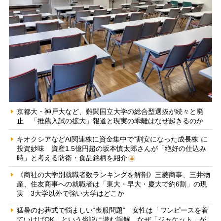
京都大・神戸大など、難関国立大学の総合型選抜が続々と廃
止 「推薦入試の拡大」報道と現実の乖離はなぜ起きるのか
キオクシアなどAI関連株に資金集中で“割安になった成長株”に
投資妙味 資産1.5億円超の坂本慎太郎さんが「絶好の仕込み
時」と考える防衛・食品銘柄を紹介
《商社の大学別就職者数ランキングを解剖》三菱商事、三井物
産、住友商事への就職者は「東大・早大・慶大で約6割」の現
実 3大学以外で強い大学はどこか
猛暑のお葬式で悩ましい“喪服問題” 女性は「ワンピースを着
ていけばOK」という俗説に潜む誤解、なぜ「ジャケット」が