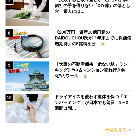
7
儀社の手を借りない「DIY葬」の落とし
穴 素人には…
《200万円→資産10億円超の
8
DAIBOUCHOU氏が「年末までに株価倍
増期待」の5銘柄を公…
【大阪の不動産価格「危ない駅」ラン
9
キング】“中古マンション売れ行き鈍
化”のワース…
ドライアイスを使わず遺体を保つ「エ
10
ンバーミング」が日本でも普及 1～2
週間は問…
一覧を見る