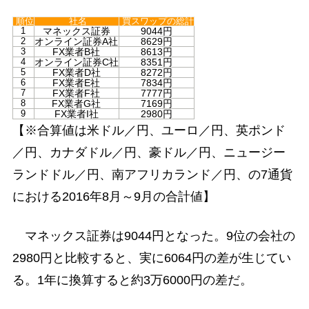
順位
社名
買スワップの総計
マネックス証券
9044円
1
オンライン証券A社
8629円
2
FX業者B社
8613円
3
オンライン証券C社
8351円
4
FX業者D社
8272円
5
FX業者E社
7834円
6
FX業者F社
7777円
7
FX業者G社
7169円
8
FX業者I社
2980円
9
【※合算値は米ドル／円、ユーロ／円、英ポンド
／円、カナダドル／円、豪ドル／円、ニュージー
ランドドル／円、南アフリカランド／円、の7通貨
における2016年8月～9月の合計値】
マネックス証券は9044円となった。9位の会社の
2980円と比較すると、実に6064円の差が生じてい
る。1年に換算すると約3万6000円の差だ。