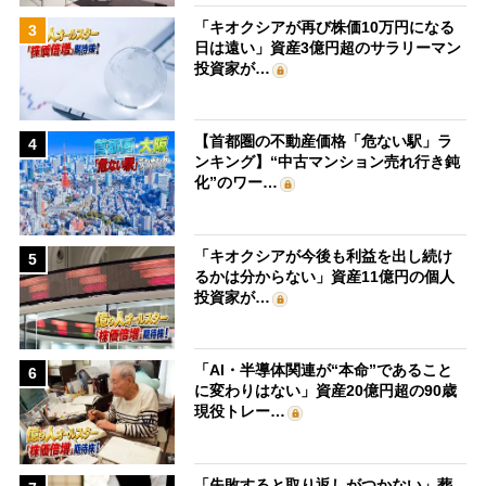
「キオクシアが再び株価10万円になる
3
日は遠い」資産3億円超のサラリーマン
投資家が…
【首都圏の不動産価格「危ない駅」ラ
4
ンキング】“中古マンション売れ行き鈍
化”のワー…
「キオクシアが今後も利益を出し続け
5
るかは分からない」資産11億円の個人
投資家が…
「AI・半導体関連が“本命”であること
6
に変わりはない」資産20億円超の90歳
現役トレー…
「失敗すると取り返しがつかない」葬