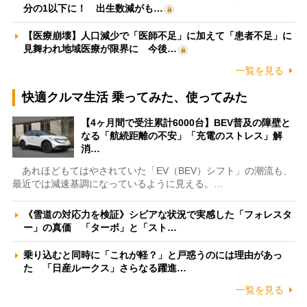
分の1以下に！ 出生数減がも…
【医療崩壊】人口減少で「医師不足」に加えて「患者不足」に
見舞われ地域医療が限界に 今後…
一覧を見る
快適クルマ生活 乗ってみた、使ってみた
【4ヶ月間で受注累計6000台】BEV普及の障壁と
なる「航続距離の不安」「充電のストレス」解
消…
あれほどもてはやされていた「EV（BEV）シフト」の潮流も、
最近では減速基調になっているように見える。…
《雪道の対応力を検証》シビアな状況で実感した「フォレスタ
ー」の真価 「ターボ」と「スト…
乗り込むと同時に「これが軽？」と戸惑うのには理由があっ
た 「日産ルークス」さらなる躍進…
一覧を見る