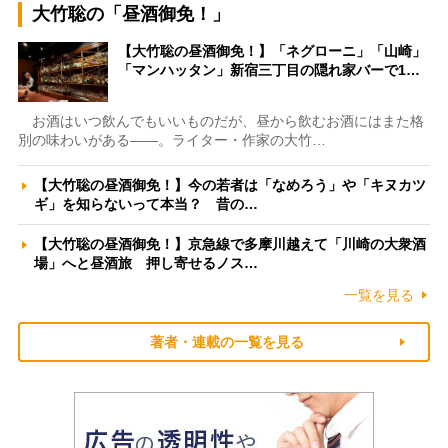
大竹聡の「昼酒御免！」
【大竹聡の昼酒御免！】「ネグローニ」「山崎」
「マンハッタン」新宿三丁目の隠れ家バーで1…
お酒はいつ飲んでもいいものだが、昼から飲むお酒にはまた格
別の味わいがある――。ライター・作家の大竹…
【大竹聡の昼酒御免！】今の若者は「なめろう」や「キヌカツ
ギ」を知らないって本当？ 昔の…
【大竹聡の昼酒御免！】京急線で多摩川越えて「川崎の大衆酒
場」へと昼酒旅 押し寄せるノス…
一覧を見る
著者・連載の一覧を見る