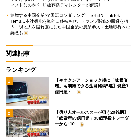
マストなのか？《1級葬祭ディレクターが解説》
急増する中国企業の“国籍ロンダリング” SHEIN、TikTok、
Temu…本社機能を海外に移転させ、トランプ関税の回避を狙
う 現地人を隠れ蓑にした中国企業の農業参入・土地取得への
懸念も
関連記事
ランキング
【キオクシア・ショック後に「株価倍
1
増」も期待できる注目銘柄5選】資産3
億円超・…
【億り人オールスターが狙う20銘柄】
2
「総資産69億円超」90歳現役トレーダ
ーから“10…