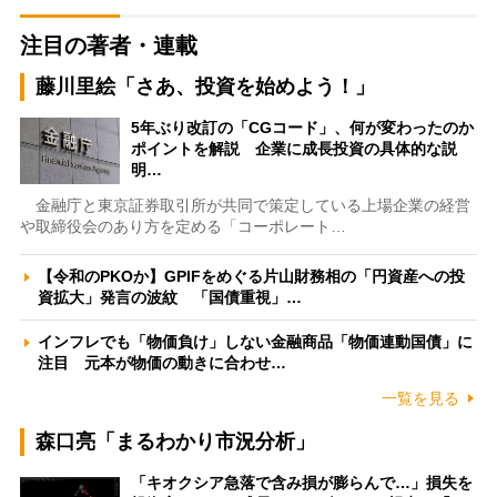
注目の著者・連載
藤川里絵「さあ、投資を始めよう！」
5年ぶり改訂の「CGコード」、何が変わったのか
ポイントを解説 企業に成長投資の具体的な説
明…
金融庁と東京証券取引所が共同で策定している上場企業の経営
や取締役会のあり方を定める「コーポレート…
【令和のPKOか】GPIFをめぐる片山財務相の「円資産への投
資拡大」発言の波紋 「国債重視」…
インフレでも「物価負け」しない金融商品「物価連動国債」に
注目 元本が物価の動きに合わせ…
一覧を見る
森口亮「まるわかり市況分析」
「キオクシア急落で含み損が膨らんで…」損失を