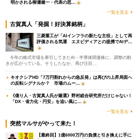
明かされる柳瀬健一・代表の思…
一覧を見る
古賀真人「発掘！好決算銘柄」
三菱重工が「AIインフラの新たな主役」として再
評価される気運 エヌビディアとの提携でAIデ…
今年の株式市場を牽引してきたAI・半導体関連株に、調整の動
きが広がっている。そうしたなか、再び注目…
キオクシアHD「7万円割れからの急反発」は再びの上昇局面へ
の反転シグナルか？ 市場のムー…
《億り人・古賀真人氏が厳選》野村総合研究所だけじゃない！
「DX・省力化・円安」を追い風に…
一覧を見る
突然マルサがやって来た！
【最終回】1億6000万円の負債と引き換えに手に