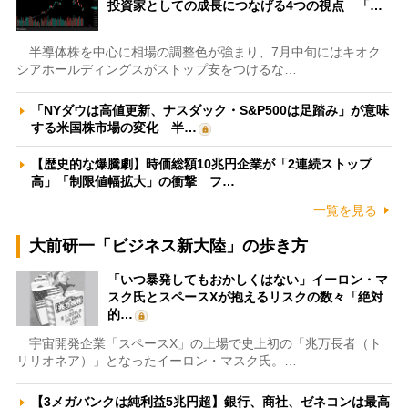
投資家としての成長につなげる4つの視点 「…
半導体株を中心に相場の調整色が強まり、7月中旬にはキオク
シアホールディングスがストップ安をつけるな…
「NYダウは高値更新、ナスダック・S&P500は足踏み」が意味
する米国株市場の変化 半…
【歴史的な爆騰劇】時価総額10兆円企業が「2連続ストップ
高」「制限値幅拡大」の衝撃 フ…
一覧を見る
大前研一「ビジネス新大陸」の歩き方
「いつ暴発してもおかしくはない」イーロン・マ
スク氏とスペースXが抱えるリスクの数々「絶対
的…
宇宙開発企業「スペースX」の上場で史上初の「兆万長者（ト
リリオネア）」となったイーロン・マスク氏。…
【3メガバンクは純利益5兆円超】銀行、商社、ゼネコンは最高