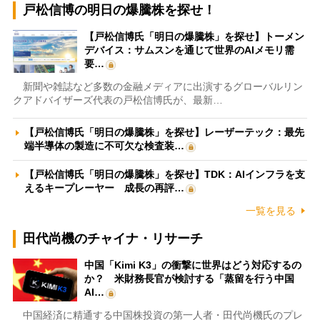
戸松信博の明日の爆騰株を探せ！
【戸松信博氏「明日の爆騰株」を探せ】トーメン
デバイス：サムスンを通じて世界のAIメモリ需
要…
新聞や雑誌など多数の金融メディアに出演するグローバルリン
クアドバイザーズ代表の戸松信博氏が、最新…
【戸松信博氏「明日の爆騰株」を探せ】レーザーテック：最先
端半導体の製造に不可欠な検査装…
【戸松信博氏「明日の爆騰株」を探せ】TDK：AIインフラを支
えるキープレーヤー 成長の再評…
一覧を見る
田代尚機のチャイナ・リサーチ
中国「Kimi K3」の衝撃に世界はどう対応するの
か？ 米財務長官が検討する「蒸留を行う中国
AI…
中国経済に精通する中国株投資の第一人者・田代尚機氏のプレ