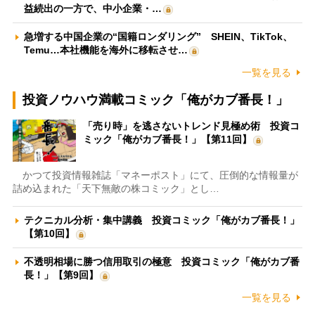
益続出の一方で、中小企業・…
急増する中国企業の“国籍ロンダリング” SHEIN、TikTok、
Temu…本社機能を海外に移転させ…
一覧を見る
投資ノウハウ満載コミック「俺がカブ番長！」
「売り時」を逃さないトレンド見極め術 投資コ
ミック「俺がカブ番長！」【第11回】
かつて投資情報雑誌「マネーポスト」にて、圧倒的な情報量が
詰め込まれた「天下無敵の株コミック」とし…
テクニカル分析・集中講義 投資コミック「俺がカブ番長！」
【第10回】
不透明相場に勝つ信用取引の極意 投資コミック「俺がカブ番
長！」【第9回】
一覧を見る