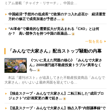
ミアム連載「チャイナ・リサーチ」。中国企…
中国経済“予想外の低成長”で政策のテコ入れ必至か 経済運営
方針の修正で成長加速が予想さ…
“AI革命”で爆発的な需要拡大が見込まれる「CXO」とは何
か？ 高い競争力を持つ中国の医薬品…
一覧を見る
「みんなで大家さん」配当ストップ騒動の内幕
《ついに見えた問題の核心》「みんなで大家さ
ん」2000億円超不動産投資トラブル“異常なく
ら…
本誌『週刊ポスト』が追及してきた不動産投資商品「みんなで
大家さん」がいよいよ最終局面を迎えている…
【独走スクープ・みんなで大家さん】二転三転した“成田プロ
ジェクト”の計画変更の裏で起き…
【追及スクープ・みんなで大家さん】独占入手“内部議事録”で