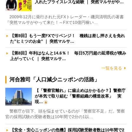
入れたプライスレスな経験 ｜ 突然マルサがや…
2009年12月に発行された元FXトレーダー・磯貝清明氏の著書
『突然マルサがやって来た！～FXで10億円稼い…
【第9回】もう一度FXでリベンジ！ 種銭は差し押さえを免れ
た”ヒミツのお金” ｜ 突然マルサ…
【第8回】年利はなんと14.6％！ 毎日5万円超の延滞税が積み
上がっていく ｜ 突然マルサ…
一覧を見る
河合雅司「人口減少ニッポンの活路」
【「警察官離れ」に歯止めはかかるか？】警察庁
が本気で取り組む「警察組織の構造改革」 実
現…
警察庁が目下、頭を悩ませているのが「警察官不足」だ。警察
官の採用試験の受験者数は10年間で2分の1以…
【安全・安心ニッポンの危機】採用試験受験者数は10年間で2