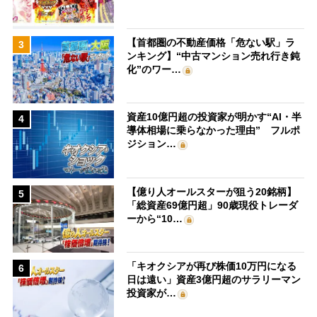
【首都圏の不動産価格「危ない駅」ラ
3
ンキング】“中古マンション売れ行き鈍
化”のワー…
資産10億円超の投資家が明かす“AI・半
4
導体相場に乗らなかった理由” フルポ
ジション…
【億り人オールスターが狙う20銘柄】
5
「総資産69億円超」90歳現役トレーダ
ーから“10…
「キオクシアが再び株価10万円になる
6
日は遠い」資産3億円超のサラリーマン
投資家が…