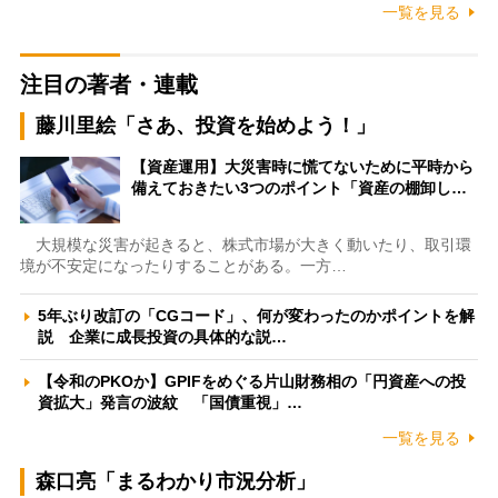
一覧を見る
注目の著者・連載
藤川里絵「さあ、投資を始めよう！」
【資産運用】大災害時に慌てないために平時から
備えておきたい3つのポイント「資産の棚卸し…
大規模な災害が起きると、株式市場が大きく動いたり、取引環
境が不安定になったりすることがある。一方…
5年ぶり改訂の「CGコード」、何が変わったのかポイントを解
説 企業に成長投資の具体的な説…
【令和のPKOか】GPIFをめぐる片山財務相の「円資産への投
資拡大」発言の波紋 「国債重視」…
一覧を見る
森口亮「まるわかり市況分析」