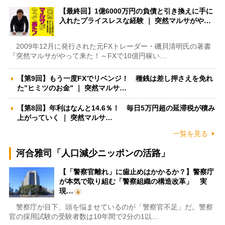
【最終回】1億6000万円の負債と引き換えに手に
入れたプライスレスな経験 ｜ 突然マルサがや…
2009年12月に発行された元FXトレーダー・磯貝清明氏の著書
『突然マルサがやって来た！～FXで10億円稼い…
【第9回】もう一度FXでリベンジ！ 種銭は差し押さえを免れ
た”ヒミツのお金” ｜ 突然マルサ…
【第8回】年利はなんと14.6％！ 毎日5万円超の延滞税が積み
上がっていく ｜ 突然マルサ…
一覧を見る
河合雅司「人口減少ニッポンの活路」
【「警察官離れ」に歯止めはかかるか？】警察庁
が本気で取り組む「警察組織の構造改革」 実
現…
警察庁が目下、頭を悩ませているのが「警察官不足」だ。警察
官の採用試験の受験者数は10年間で2分の1以…