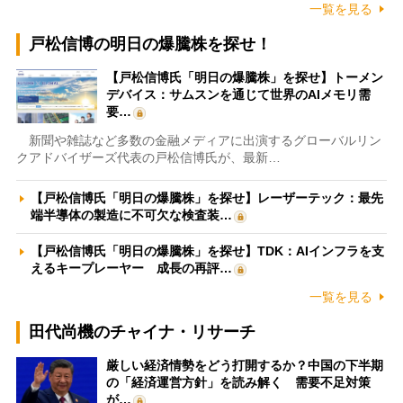
一覧を見る
戸松信博の明日の爆騰株を探せ！
【戸松信博氏「明日の爆騰株」を探せ】トーメン
デバイス：サムスンを通じて世界のAIメモリ需
要…
新聞や雑誌など多数の金融メディアに出演するグローバルリン
クアドバイザーズ代表の戸松信博氏が、最新…
【戸松信博氏「明日の爆騰株」を探せ】レーザーテック：最先
端半導体の製造に不可欠な検査装…
【戸松信博氏「明日の爆騰株」を探せ】TDK：AIインフラを支
えるキープレーヤー 成長の再評…
一覧を見る
田代尚機のチャイナ・リサーチ
厳しい経済情勢をどう打開するか？中国の下半期
の「経済運営方針」を読み解く 需要不足対策
が…