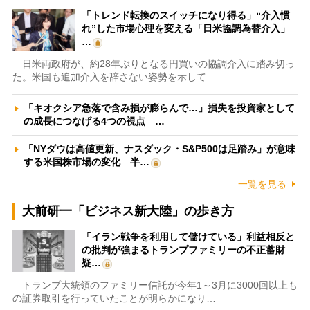
「トレンド転換のスイッチになり得る」“介入慣
れ”した市場心理を変える「日米協調為替介入」
…
日米両政府が、約28年ぶりとなる円買いの協調介入に踏み切っ
た。米国も追加介入を辞さない姿勢を示して…
「キオクシア急落で含み損が膨らんで…」損失を投資家として
の成長につなげる4つの視点 …
「NYダウは高値更新、ナスダック・S&P500は足踏み」が意味
する米国株市場の変化 半…
一覧を見る
大前研一「ビジネス新大陸」の歩き方
「イラン戦争を利用して儲けている」利益相反と
の批判が強まるトランプファミリーの不正蓄財
疑…
トランプ大統領のファミリー信託が今年1～3月に3000回以上も
の証券取引を行っていたことが明らかになり…