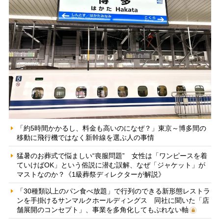
「約5時間かかるし、料金も高いのになぜ？」東京～博多間の
移動に飛行機ではなく新幹線を選ぶ人の事情
猛暑のお葬式で悩ましい“喪服問題” 女性は「ワンピースを着
ていけばOK」という俗説に潜む誤解、なぜ「ジャケット」が
マストなのか？《1級葬祭ディレクターが解説》
「30種類以上のパン食べ放題」で行列のできる新形態レストラ
ンを手掛けるサンマルクホールディングス 同社に聞いた「店
舗展開のコンセプト」、事業を多角化してもぶれない軸