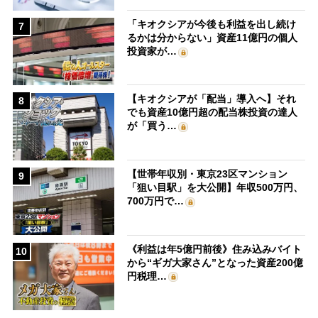
「キオクシアが今後も利益を出し続け
7
るかは分からない」資産11億円の個人
投資家が…
【キオクシアが「配当」導入へ】それ
8
でも資産10億円超の配当株投資の達人
が「買う…
【世帯年収別・東京23区マンション
9
「狙い目駅」を大公開】年収500万円、
700万円で…
《利益は年5億円前後》住み込みバイト
10
から“ギガ大家さん”となった資産200億
円税理…