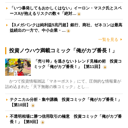
「いつ暴発してもおかしくはない」イーロン・マスク氏とスペ
ースXが抱えるリスクの数々「絶対…
【3メガバンクは純利益5兆円超】銀行、商社、ゼネコンは最高
益続出の一方で、中小企業・…
一覧を見る
投資ノウハウ満載コミック「俺がカブ番長！」
「売り時」を逃さないトレンド見極め術 投資コ
ミック「俺がカブ番長！」【第11回】
かつて投資情報雑誌「マネーポスト」にて、圧倒的な情報量が
詰め込まれた「天下無敵の株コミック」とし…
テクニカル分析・集中講義 投資コミック「俺がカブ番長！」
【第10回】
不透明相場に勝つ信用取引の極意 投資コミック「俺がカブ番
長！」【第9回】