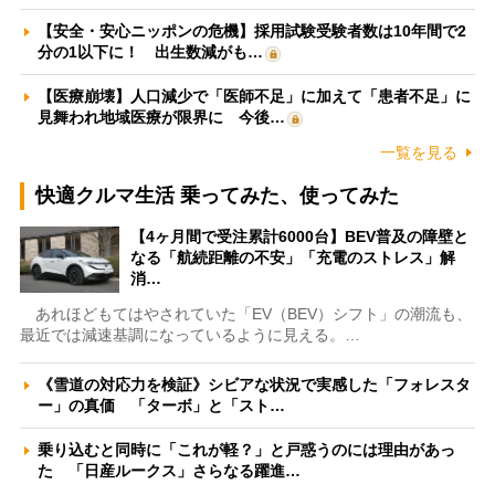
【安全・安心ニッポンの危機】採用試験受験者数は10年間で2
分の1以下に！ 出生数減がも…
【医療崩壊】人口減少で「医師不足」に加えて「患者不足」に
見舞われ地域医療が限界に 今後…
一覧を見る
快適クルマ生活 乗ってみた、使ってみた
【4ヶ月間で受注累計6000台】BEV普及の障壁と
なる「航続距離の不安」「充電のストレス」解
消…
あれほどもてはやされていた「EV（BEV）シフト」の潮流も、
最近では減速基調になっているように見える。…
《雪道の対応力を検証》シビアな状況で実感した「フォレスタ
ー」の真価 「ターボ」と「スト…
乗り込むと同時に「これが軽？」と戸惑うのには理由があっ
た 「日産ルークス」さらなる躍進…