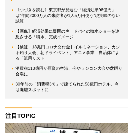
《つづきを読む》東京都が見込む「経済効果98億円」
は“年間2000万人の来訪者が1人5万円使う”現実味のない
試算
【画像】経済効果に疑問の声 ドバイの噴水ショーを連
想させる「噴水」完成イメージ
【検証・18兆円コロナ交付金】イルミネーション、カジ
キ釣り大会、朝ドライベント、アニメ事業…自治体によ
る「流用リスト」
消費税113億円が原資の空港、今やラジコン大会や盆踊り
会場に
30年前の「消費税3％」で建てられた58億円ホテル、今
は廃墟スポットに
注目TOPIC