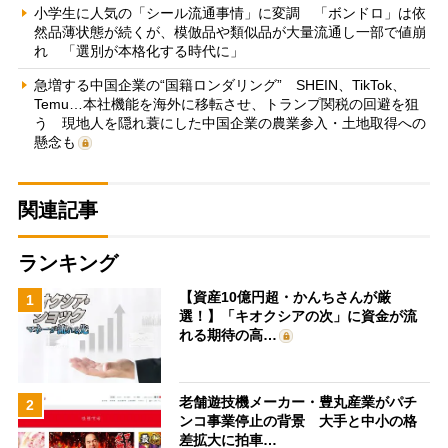
小学生に人気の「シール流通事情」に変調 「ボンドロ」は依
然品薄状態が続くが、模倣品や類似品が大量流通し一部で値崩
れ 「選別が本格化する時代に」
急増する中国企業の“国籍ロンダリング” SHEIN、TikTok、
Temu…本社機能を海外に移転させ、トランプ関税の回避を狙
う 現地人を隠れ蓑にした中国企業の農業参入・土地取得への
懸念も
関連記事
ランキング
【資産10億円超・かんちさんが厳
1
選！】「キオクシアの次」に資金が流
れる期待の高…
老舗遊技機メーカー・豊丸産業がパチ
2
ンコ事業停止の背景 大手と中小の格
差拡大に拍車…