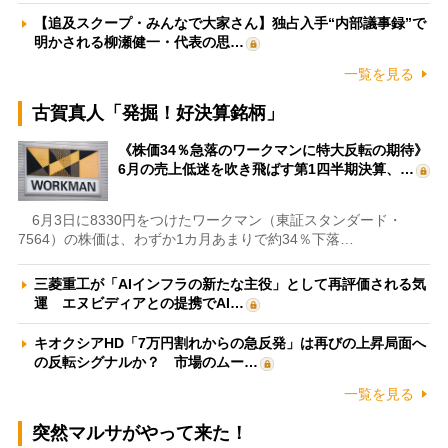
【追及スクープ・みんなで大家さん】独占入手“内部議事録”で
明かされる柳瀬健一・代表の思…
一覧を見る
古賀真人「発掘！好決算銘柄」
《株価34％急落のワークマンに特大反転の期待》
6月の売上低迷を吹き飛ばす第1四半期決算、…
6月3日に8330円をつけたワークマン（東証スタンダード・
7564）の株価は、わずか1カ月あまりで約34％下落…
三菱重工が「AIインフラの新たな主役」として再評価される気
運 エヌビディアとの提携でAI…
キオクシアHD「7万円割れからの急反発」は再びの上昇局面へ
の反転シグナルか？ 市場のムー…
一覧を見る
突然マルサがやって来た！