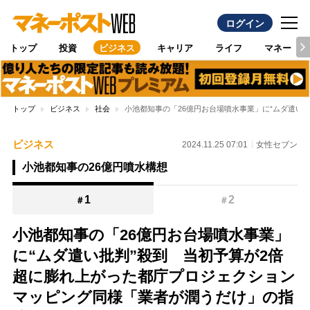
ログイン
トップ
投資
ビジネス
キャリア
ライフ
マネー
トップ
ビジネス
社会
小池都知事の「26億円お台場噴水事業」に“ムダ遣い
ビジネス
2024.11.25 07:01
女性セブン
小池都知事の26億円噴水構想
1
2
＃
＃
小池都知事の「26億円お台場噴水事業」
に“ムダ遣い批判”殺到 当初予算が2倍
超に膨れ上がった都庁プロジェクション
マッピング同様「業者が潤うだけ」の指