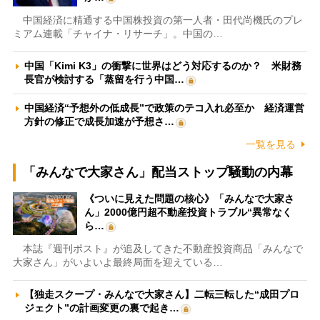
中国経済に精通する中国株投資の第一人者・田代尚機氏のプレ
ミアム連載「チャイナ・リサーチ」。中国の…
中国「Kimi K3」の衝撃に世界はどう対応するのか？ 米財務
長官が検討する「蒸留を行う中国…
中国経済“予想外の低成長”で政策のテコ入れ必至か 経済運営
方針の修正で成長加速が予想さ…
一覧を見る
「みんなで大家さん」配当ストップ騒動の内幕
《ついに見えた問題の核心》「みんなで大家さ
ん」2000億円超不動産投資トラブル“異常なく
ら…
本誌『週刊ポスト』が追及してきた不動産投資商品「みんなで
大家さん」がいよいよ最終局面を迎えている…
【独走スクープ・みんなで大家さん】二転三転した“成田プロ
ジェクト”の計画変更の裏で起き…