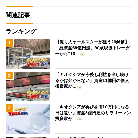
関連記事
ランキング
【億り人オールスターが狙う20銘柄】
1
「総資産69億円超」90歳現役トレーダ
ーから“10…
「キオクシアが今後も利益を出し続け
2
るかは分からない」資産11億円の個人
投資家が…
「キオクシアが再び株価10万円になる
3
日は遠い」資産3億円超のサラリーマン
投資家が…