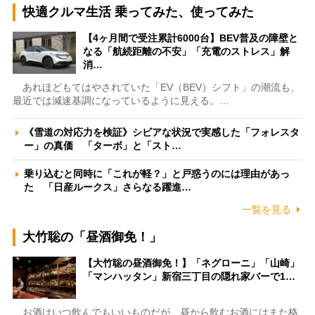
快適クルマ生活 乗ってみた、使ってみた
【4ヶ月間で受注累計6000台】BEV普及の障壁と
なる「航続距離の不安」「充電のストレス」解
消…
あれほどもてはやされていた「EV（BEV）シフト」の潮流も、
最近では減速基調になっているように見える。…
《雪道の対応力を検証》シビアな状況で実感した「フォレスタ
ー」の真価 「ターボ」と「スト…
乗り込むと同時に「これが軽？」と戸惑うのには理由があっ
た 「日産ルークス」さらなる躍進…
一覧を見る
大竹聡の「昼酒御免！」
【大竹聡の昼酒御免！】「ネグローニ」「山崎」
「マンハッタン」新宿三丁目の隠れ家バーで1…
お酒はいつ飲んでもいいものだが、昼から飲むお酒にはまた格