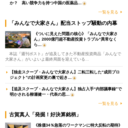
か？ 高い競争力を持つ中国の医薬品…
一覧を見る
「みんなで大家さん」配当ストップ騒動の内幕
《ついに見えた問題の核心》「みんなで大家さ
ん」2000億円超不動産投資トラブル“異常なく
ら…
本誌『週刊ポスト』が追及してきた不動産投資商品「みんなで
大家さん」がいよいよ最終局面を迎えている…
【独走スクープ・みんなで大家さん】二転三転した“成田プロ
ジェクト”の計画変更の裏で起き…
【追及スクープ・みんなで大家さん】独占入手“内部議事録”で
明かされる柳瀬健一・代表の思…
一覧を見る
古賀真人「発掘！好決算銘柄」
《株価34％急落のワークマンに特大反転の期待》