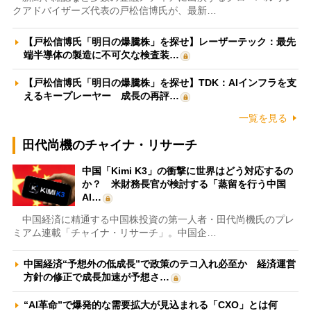
クアドバイザーズ代表の戸松信博氏が、最新…
【戸松信博氏「明日の爆騰株」を探せ】レーザーテック：最先
端半導体の製造に不可欠な検査装…
【戸松信博氏「明日の爆騰株」を探せ】TDK：AIインフラを支
えるキープレーヤー 成長の再評…
一覧を見る
田代尚機のチャイナ・リサーチ
中国「Kimi K3」の衝撃に世界はどう対応するの
か？ 米財務長官が検討する「蒸留を行う中国
AI…
中国経済に精通する中国株投資の第一人者・田代尚機氏のプレ
ミアム連載「チャイナ・リサーチ」。中国企…
中国経済“予想外の低成長”で政策のテコ入れ必至か 経済運営
方針の修正で成長加速が予想さ…
“AI革命”で爆発的な需要拡大が見込まれる「CXO」とは何