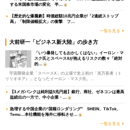
する米国株市場の変化 半…
【歴史的な爆騰劇】時価総額10兆円企業が「2連続ストップ
高」「制限値幅拡大」の衝撃 フ…
一覧を見る
大前研一「ビジネス新大陸」の歩き方
「いつ暴発してもおかしくはない」イーロン・マ
スク氏とスペースXが抱えるリスクの数々「絶対
的…
宇宙開発企業「スペースX」の上場で史上初の「兆万長者（ト
リリオネア）」となったイーロン・マスク氏。…
【3メガバンクは純利益5兆円超】銀行、商社、ゼネコンは最高
益続出の一方で、中小企業・…
急増する中国企業の“国籍ロンダリング” SHEIN、TikTok、
Temu…本社機能を海外に移転させ…
一覧を見る