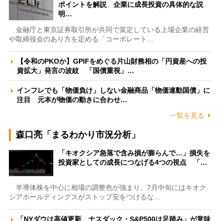
ポイントを解説 企業に成長投資の具体的な説
明…
金融庁と東京証券取引所が共同で策定している上場企業の経営
や取締役会のあり方を定める「コーポレート…
【令和のPKOか】GPIFをめぐる片山財務相の「円資産への投
資拡大」発言の波紋 「国債重視」…
インフレでも「物価負け」しない金融商品「物価連動国債」に
注目 元本が物価の動きに合わせ…
一覧を見る
森口亮「まるわかり市況分析」
「キオクシア急落で含み損が膨らんで…」損失を
投資家としての成長につなげる4つの視点 「…
半導体株を中心に相場の調整色が強まり、7月中旬にはキオク
シアホールディングスがストップ安をつけるな…
「NYダウは高値更新、ナスダック・S&P500は足踏み」が意味