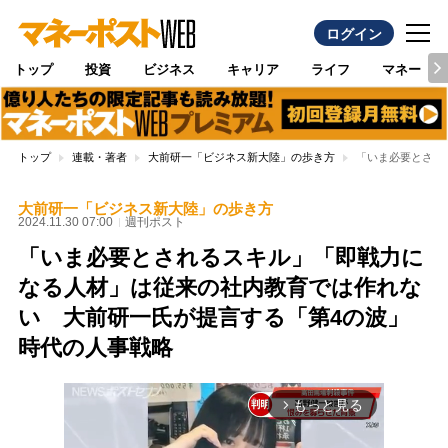
ログイン
トップ
投資
ビジネス
キャリア
ライフ
マネー
トップ
連載・著者
大前研一「ビジネス新大陸」の歩き方
「いま必要とされ
大前研一「ビジネス新大陸」の歩き方
2024.11.30 07:00
週刊ポスト
「いま必要とされるスキル」「即戦力に
なる人材」は従来の社内教育では作れな
い 大前研一氏が提言する「第4の波」
時代の人事戦略
もっと見る
arrow_forward_ios