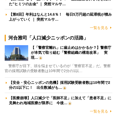
た”ヒミツのお金” ｜ 突然マルサ…
【第8回】年利はなんと14.6％！ 毎日5万円超の延滞税が積み
上がっていく ｜ 突然マルサ…
一覧を見る
河合雅司「人口減少ニッポンの活路」
【「警察官離れ」に歯止めはかかるか？】警察庁
が本気で取り組む「警察組織の構造改革」 実
現…
警察庁が目下、頭を悩ませているのが「警察官不足」だ。警察
官の採用試験の受験者数は10年間で2分の1以…
【安全・安心ニッポンの危機】採用試験受験者数は10年間で2
分の1以下に！ 出生数減がも…
【医療崩壊】人口減少で「医師不足」に加えて「患者不足」に
見舞われ地域医療が限界に 今後…
一覧を見る