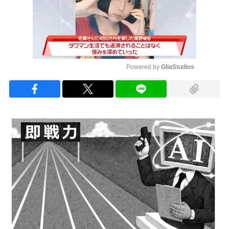
Powered by 
GliaStudios
Mute