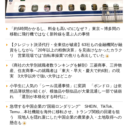
「約5時間かかるし、料金も高いのになぜ？」東京～博多間の
移動に飛行機ではなく新幹線を選ぶ人の事情
【クレジット決済代行・全東信が破産】63社もの金融機関が融
資をしながら「20年以上の粉飾決算」を見抜けなかったカラク
リ 営業現場では“自転車操業”の焦りも表出していた
《商社の大学別就職者数ランキングを解剖》三菱商事、三井物
産、住友商事への就職者は「東大・早大・慶大で約6割」の現
実 3大学以外で強い大学はどこか
小学生に人気の「シール流通事情」に変調 「ボンドロ」は依
然品薄状態が続くが、模倣品や類似品が大量流通し一部で値崩
れ 「選別が本格化する時代に」
急増する中国企業の“国籍ロンダリング” SHEIN、TikTok、
Temu…本社機能を海外に移転させ、トランプ関税の回避を狙
う 現地人を隠れ蓑にした中国企業の農業参入・土地取得への
懸念も