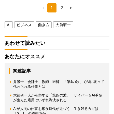
1
2
AI
ビジネス
働き方
大前研一
あわせて読みたい
あなたにオススメ
関連記事
弁護士、会計士、教師、医師…「第4の波」でAIに取って
代わられる仕事とは
大前研一氏が考察する「第四の波」 サイバー＆AI革命
が生んだ雇用はいずれ淘汰される
AIが人間の仕事を奪う時代が近づく 生き残るカギは
「0→1」の構想力か