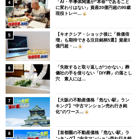
「AI・半導体関連が“本命”であること
4
に変わりはない」資産20億円超の90歳
現役トレー…
【キオクシア・ショック後に「株価倍
5
増」も期待できる注目銘柄5選】資産3
億円超・…
「失敗すると取り返しがつかない」葬
6
儀社の手を借りない「DIY葬」の落とし
穴 素人には…
【大阪の不動産価格「危ない駅」ラン
7
キング】“中古マンション売れ行き鈍
化”のワース…
【首都圏の不動産価格「危ない駅」ラ
8
ンキング】“中古マンション売れ行き鈍