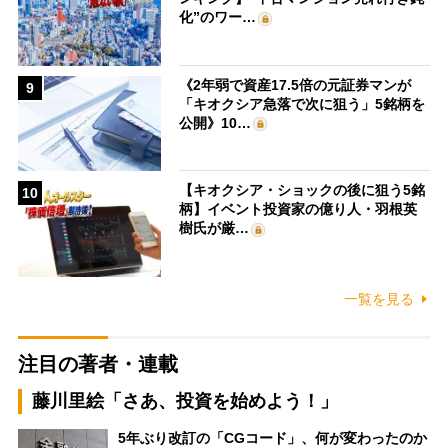
化”のワー…
《2年弱で資産17.5倍の元証券マンが
9
「キオクシア急落で次に狙う」5銘柄を
公開》10…
【キオクシア・ショックの後に狙う5銘
10
柄】イベント投資家の億り人・羽根英
樹氏が厳…
一覧を見る
注目の著者・連載
藤川里絵「さあ、投資を始めよう！」
5年ぶり改訂の「CGコード」、何が変わったのか