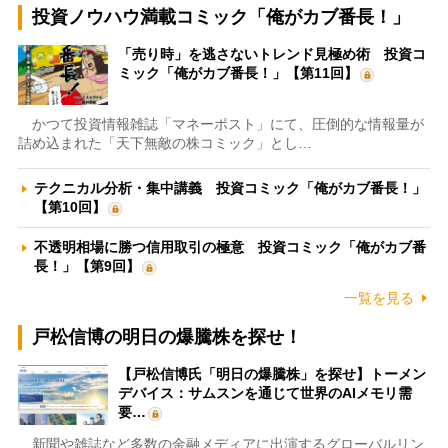
投資ノウハウ満載コミック「俺がカブ番長！」
「売り時」を逃さないトレンド見極め術 投資コ
ミック「俺がカブ番長！」【第11回】
かつて投資情報雑誌「マネーポスト」にて、圧倒的な情報量が
詰め込まれた「天下無敵の株コミック」とし…
テクニカル分析・集中講義 投資コミック「俺がカブ番長！」
【第10回】
不透明相場に勝つ信用取引の極意 投資コミック「俺がカブ番
長！」【第9回】
一覧を見る
戸松信博の明日の爆騰株を探せ！
【戸松信博氏「明日の爆騰株」を探せ】トーメン
デバイス：サムスンを通じて世界のAIメモリ需
要…
新聞や雑誌など多数の金融メディアに出演するグローバルリン