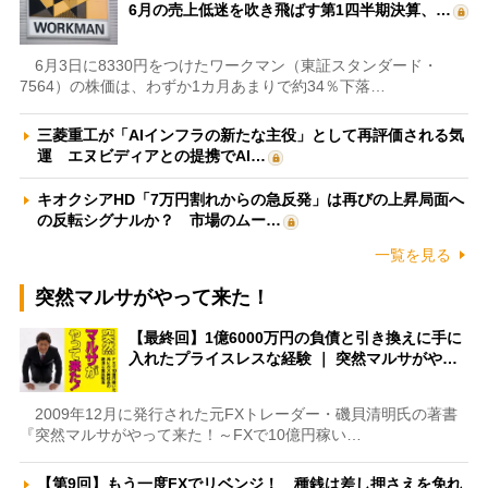
6月の売上低迷を吹き飛ばす第1四半期決算、…
6月3日に8330円をつけたワークマン（東証スタンダード・
7564）の株価は、わずか1カ月あまりで約34％下落…
三菱重工が「AIインフラの新たな主役」として再評価される気
運 エヌビディアとの提携でAI…
キオクシアHD「7万円割れからの急反発」は再びの上昇局面へ
の反転シグナルか？ 市場のムー…
一覧を見る
突然マルサがやって来た！
【最終回】1億6000万円の負債と引き換えに手に
入れたプライスレスな経験 ｜ 突然マルサがや…
2009年12月に発行された元FXトレーダー・磯貝清明氏の著書
『突然マルサがやって来た！～FXで10億円稼い…
【第9回】もう一度FXでリベンジ！ 種銭は差し押さえを免れ