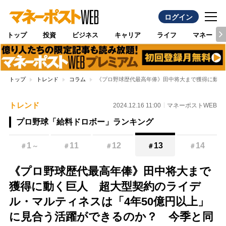
ログイン
トップ
投資
ビジネス
キャリア
ライフ
マネー
トップ
トレンド
コラム
《プロ野球歴代最高年俸》田中将大まで獲得に動く巨
トレンド
2024.12.16 11:00
マネーポストWEB
プロ野球「給料ドロボー」ランキング
1
11
12
13
14
＃
～
＃
＃
＃
＃
《プロ野球歴代最高年俸》田中将大まで
獲得に動く巨人 超大型契約のライデ
ル・マルティネスは「4年50億円以上」
に見合う活躍ができるのか？ 今季と同