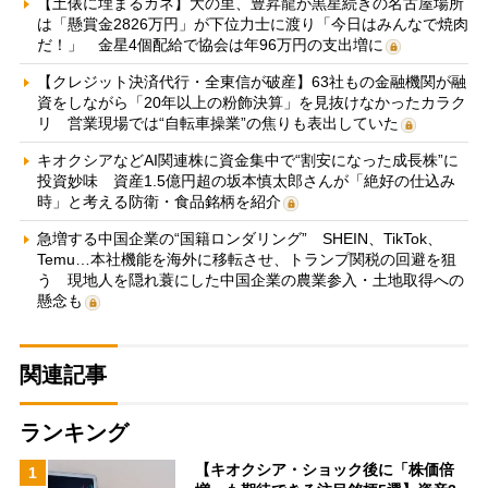
【土俵に埋まるカネ】大の里、豊昇龍が黒星続きの名古屋場所
は「懸賞金2826万円」が下位力士に渡り「今日はみんなで焼肉
だ！」 金星4個配給で協会は年96万円の支出増に
【クレジット決済代行・全東信が破産】63社もの金融機関が融
資をしながら「20年以上の粉飾決算」を見抜けなかったカラク
リ 営業現場では“自転車操業”の焦りも表出していた
キオクシアなどAI関連株に資金集中で“割安になった成長株”に
投資妙味 資産1.5億円超の坂本慎太郎さんが「絶好の仕込み
時」と考える防衛・食品銘柄を紹介
急増する中国企業の“国籍ロンダリング” SHEIN、TikTok、
Temu…本社機能を海外に移転させ、トランプ関税の回避を狙
う 現地人を隠れ蓑にした中国企業の農業参入・土地取得への
懸念も
関連記事
ランキング
【キオクシア・ショック後に「株価倍
1