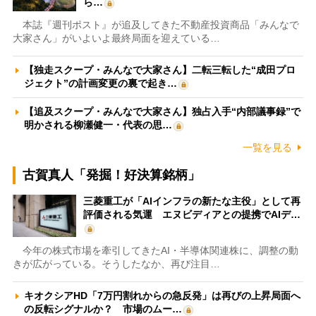
ら…
本誌『週刊ポスト』が追及してきた不動産投資商品「みんなで
大家さん」がいよいよ最終局面を迎えている…
【独走スクープ・みんなで大家さん】二転三転した“成田プロ
ジェクト”の計画変更の裏で起き…
【追及スクープ・みんなで大家さん】独占入手“内部議事録”で
明かされる柳瀬健一・代表の思…
一覧を見る
古賀真人「発掘！好決算銘柄」
三菱重工が「AIインフラの新たな主役」として再
評価される気運 エヌビディアとの提携でAIデ…
今年の株式市場を牽引してきたAI・半導体関連株に、調整の動
きが広がっている。そうしたなか、再び注目…
キオクシアHD「7万円割れからの急反発」は再びの上昇局面へ
の反転シグナルか？ 市場のムー…