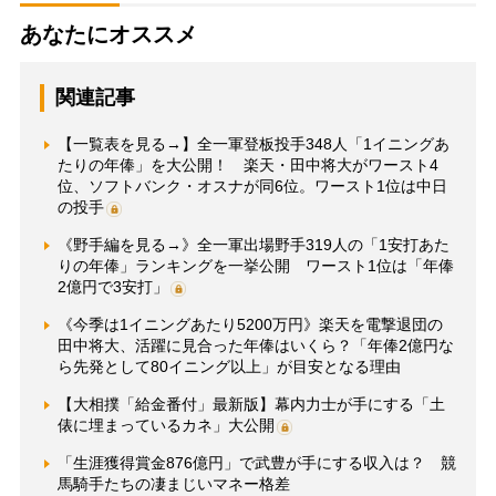
あなたにオススメ
関連記事
【一覧表を見る→】全一軍登板投手348人「1イニングあ
たりの年俸」を大公開！ 楽天・田中将大がワースト4
位、ソフトバンク・オスナが同6位。ワースト1位は中日
の投手
《野手編を見る→》全一軍出場野手319人の「1安打あた
りの年俸」ランキングを一挙公開 ワースト1位は「年俸
2億円で3安打」
《今季は1イニングあたり5200万円》楽天を電撃退団の
田中将大、活躍に見合った年俸はいくら？「年俸2億円な
ら先発として80イニング以上」が目安となる理由
【大相撲「給金番付」最新版】幕内力士が手にする「土
俵に埋まっているカネ」大公開
「生涯獲得賞金876億円」で武豊が手にする収入は？ 競
馬騎手たちの凄まじいマネー格差