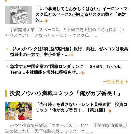
「いつ暴発してもおかしくはない」イーロン・マ
スク氏とスペースXが抱えるリスクの数々「絶対
的…
宇宙開発企業「スペースX」の上場で史上初の「兆万長者（ト
リリオネア）」となったイーロン・マスク氏。…
【3メガバンクは純利益5兆円超】銀行、商社、ゼネコンは最高
益続出の一方で、中小企業・…
急増する中国企業の“国籍ロンダリング” SHEIN、TikTok、
Temu…本社機能を海外に移転させ…
一覧を見る
投資ノウハウ満載コミック「俺がカブ番長！」
「売り時」を逃さないトレンド見極め術 投資コ
ミック「俺がカブ番長！」【第11回】
かつて投資情報雑誌「マネーポスト」にて、圧倒的な情報量が
詰め込まれた「天下無敵の株コミック」とし…