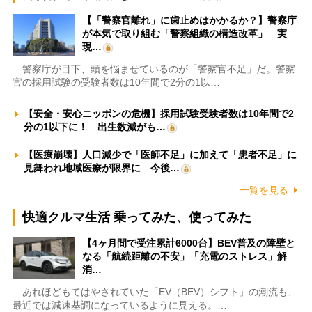
【「警察官離れ」に歯止めはかかるか？】警察庁
が本気で取り組む「警察組織の構造改革」 実
現…
警察庁が目下、頭を悩ませているのが「警察官不足」だ。警察
官の採用試験の受験者数は10年間で2分の1以…
【安全・安心ニッポンの危機】採用試験受験者数は10年間で2
分の1以下に！ 出生数減がも…
【医療崩壊】人口減少で「医師不足」に加えて「患者不足」に
見舞われ地域医療が限界に 今後…
一覧を見る
快適クルマ生活 乗ってみた、使ってみた
【4ヶ月間で受注累計6000台】BEV普及の障壁と
なる「航続距離の不安」「充電のストレス」解
消…
あれほどもてはやされていた「EV（BEV）シフト」の潮流も、
最近では減速基調になっているように見える。…