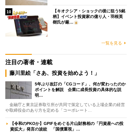
【キオクシア・ショックの後に狙う5銘
10
柄】イベント投資家の億り人・羽根英
樹氏が厳…
一覧を見る
注目の著者・連載
藤川里絵「さあ、投資を始めよう！」
5年ぶり改訂の「CGコード」、何が変わったのか
ポイントを解説 企業に成長投資の具体的な説
明…
金融庁と東京証券取引所が共同で策定している上場企業の経営
や取締役会のあり方を定める「コーポレート…
【令和のPKOか】GPIFをめぐる片山財務相の「円資産への投
資拡大」発言の波紋 「国債重視」…