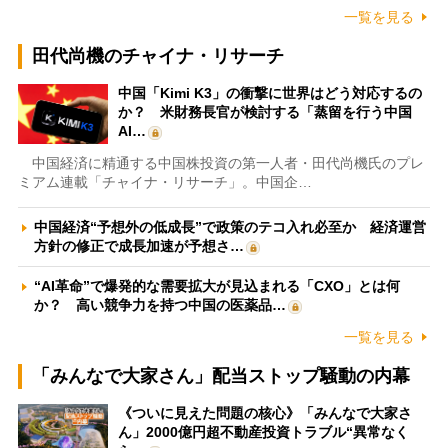
一覧を見る
田代尚機のチャイナ・リサーチ
中国「Kimi K3」の衝撃に世界はどう対応するの
か？ 米財務長官が検討する「蒸留を行う中国
AI…
中国経済に精通する中国株投資の第一人者・田代尚機氏のプレ
ミアム連載「チャイナ・リサーチ」。中国企…
中国経済“予想外の低成長”で政策のテコ入れ必至か 経済運営
方針の修正で成長加速が予想さ…
“AI革命”で爆発的な需要拡大が見込まれる「CXO」とは何
か？ 高い競争力を持つ中国の医薬品…
一覧を見る
「みんなで大家さん」配当ストップ騒動の内幕
《ついに見えた問題の核心》「みんなで大家さ
ん」2000億円超不動産投資トラブル“異常なく