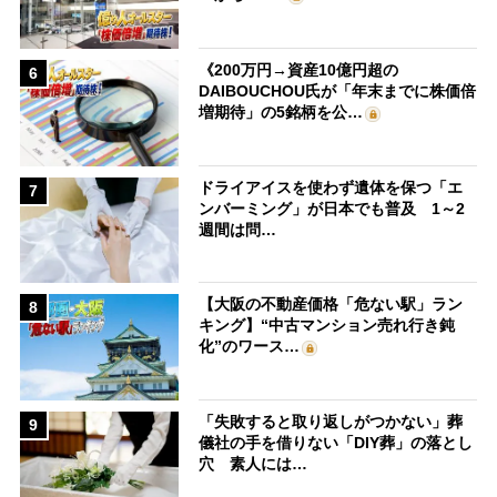
《200万円→資産10億円超の
6
DAIBOUCHOU氏が「年末までに株価倍
増期待」の5銘柄を公…
ドライアイスを使わず遺体を保つ「エ
7
ンバーミング」が日本でも普及 1～2
週間は問…
【大阪の不動産価格「危ない駅」ラン
8
キング】“中古マンション売れ行き鈍
化”のワース…
「失敗すると取り返しがつかない」葬
9
儀社の手を借りない「DIY葬」の落とし
穴 素人には…