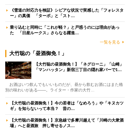
《雪道の対応力を検証》シビアな状況で実感した「フォレスタ
ー」の真価 「ターボ」と「スト…
乗り込むと同時に「これが軽？」と戸惑うのには理由があっ
た 「日産ルークス」さらなる躍進…
一覧を見る
大竹聡の「昼酒御免！」
【大竹聡の昼酒御免！】「ネグローニ」「山崎」
「マンハッタン」新宿三丁目の隠れ家バーで1…
お酒はいつ飲んでもいいものだが、昼から飲むお酒にはまた格
別の味わいがある――。ライター・作家の大竹…
【大竹聡の昼酒御免！】今の若者は「なめろう」や「キヌカツ
ギ」を知らないって本当？ 昔の…
【大竹聡の昼酒御免！】京急線で多摩川越えて「川崎の大衆酒
場」へと昼酒旅 押し寄せるノス…