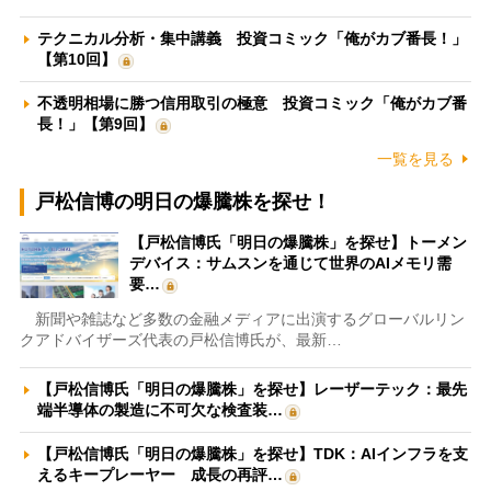
テクニカル分析・集中講義 投資コミック「俺がカブ番長！」
【第10回】
不透明相場に勝つ信用取引の極意 投資コミック「俺がカブ番
長！」【第9回】
一覧を見る
戸松信博の明日の爆騰株を探せ！
【戸松信博氏「明日の爆騰株」を探せ】トーメン
デバイス：サムスンを通じて世界のAIメモリ需
要…
新聞や雑誌など多数の金融メディアに出演するグローバルリン
クアドバイザーズ代表の戸松信博氏が、最新…
【戸松信博氏「明日の爆騰株」を探せ】レーザーテック：最先
端半導体の製造に不可欠な検査装…
【戸松信博氏「明日の爆騰株」を探せ】TDK：AIインフラを支
えるキープレーヤー 成長の再評…