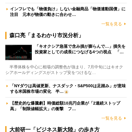
インフレでも「物価負け」しない金融商品「物価連動国債」に
注目 元本が物価の動きに合わせ…
一覧を見る
森口亮「まるわかり市況分析」
「キオクシア急落で含み損が膨らんで…」損失を
投資家としての成長につなげる4つの視点 「…
半導体株を中心に相場の調整色が強まり、7月中旬にはキオク
シアホールディングスがストップ安をつけるな…
「NYダウは高値更新、ナスダック・S&P500は足踏み」が意味
する米国株市場の変化 半…
【歴史的な爆騰劇】時価総額10兆円企業が「2連続ストップ
高」「制限値幅拡大」の衝撃 フ…
一覧を見る
大前研一「ビジネス新大陸」の歩き方