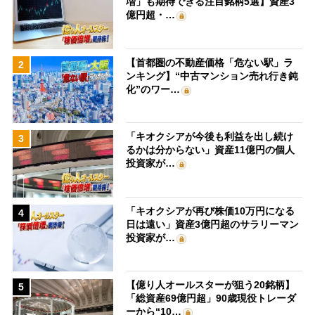
増」も期待できる注目銘柄5選】資産3
億円超・…
【首都圏の不動産価格「危ない駅」ラ
2
ンキング】“中古マンション売れ行き鈍
化”のワー…
「キオクシアが今後も利益を出し続け
3
るかは分からない」資産11億円の個人
投資家が…
「キオクシアが再び株価10万円になる
4
日は遠い」資産3億円超のサラリーマン
投資家が…
【億り人オールスターが狙う20銘柄】
5
「総資産69億円超」90歳現役トレーダ
ーから“10…