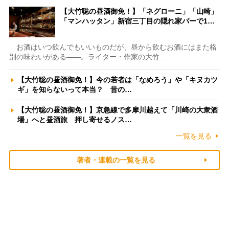
【大竹聡の昼酒御免！】「ネグローニ」「山崎」
「マンハッタン」新宿三丁目の隠れ家バーで1…
お酒はいつ飲んでもいいものだが、昼から飲むお酒にはまた格
別の味わいがある――。ライター・作家の大竹…
【大竹聡の昼酒御免！】今の若者は「なめろう」や「キヌカツ
ギ」を知らないって本当？ 昔の…
【大竹聡の昼酒御免！】京急線で多摩川越えて「川崎の大衆酒
場」へと昼酒旅 押し寄せるノス…
一覧を見る
著者・連載の一覧を見る