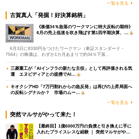
一覧を見る
古賀真人「発掘！好決算銘柄」
《株価34％急落のワークマンに特大反転の期待》
6月の売上低迷を吹き飛ばす第1四半期決算、…
6月3日に8330円をつけたワークマン（東証スタンダード・
7564）の株価は、わずか1カ月あまりで約34％下落…
三菱重工が「AIインフラの新たな主役」として再評価される気
運 エヌビディアとの提携でAI…
キオクシアHD「7万円割れからの急反発」は再びの上昇局面へ
の反転シグナルか？ 市場のムー…
一覧を見る
突然マルサがやって来た！
【最終回】1億6000万円の負債と引き換えに手に
入れたプライスレスな経験 ｜ 突然マルサがや…