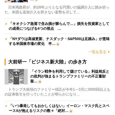
日米両政府が、約28年ぶりとなる円買いの協調介入に踏み切っ
た。米国も追加介入を辞さない姿勢を示して…
「キオクシア急落で含み損が膨らんで…」損失を投資家として
の成長につなげる4つの視点 …
「NYダウは高値更新、ナスダック・S&P500は足踏み」が意味
する米国株市場の変化 半…
一覧を見る
大前研一「ビジネス新大陸」の歩き方
「イラン戦争を利用して儲けている」利益相反と
の批判が強まるトランプファミリーの不正蓄財
疑…
トランプ大統領のファミリー信託が今年1～3月に3000回以上も
の証券取引を行っていたことが明らかになり…
「いつ暴発してもおかしくはない」イーロン・マスク氏とスペ
ースXが抱えるリスクの数々「絶対…