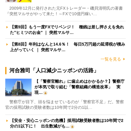
2009年12月に発行された元FXトレーダー・磯貝清明氏の著書
『突然マルサがやって来た！～FXで10億円稼い…
【第9回】もう一度FXでリベンジ！ 種銭は差し押さえを免れ
た”ヒミツのお金” ｜ 突然マルサ…
【第8回】年利はなんと14.6％！ 毎日5万円超の延滞税が積み
上がっていく ｜ 突然マルサ…
一覧を見る
河合雅司「人口減少ニッポンの活路」
【「警察官離れ」に歯止めはかかるか？】警察庁
が本気で取り組む「警察組織の構造改革」 実
現…
警察庁が目下、頭を悩ませているのが「警察官不足」だ。警察
官の採用試験の受験者数は10年間で2分の1以…
【安全・安心ニッポンの危機】採用試験受験者数は10年間で2
分の1以下に！ 出生数減がも…