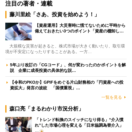
注目の著者・連載
藤川里絵「さあ、投資を始めよう！」
【資産運用】大災害時に慌てないために平時から
備えておきたい3つのポイント「資産の棚卸し…
大規模な災害が起きると、株式市場が大きく動いたり、取引環
境が不安定になったりすることがある。一方…
5年ぶり改訂の「CGコード」、何が変わったのかポイントを解
説 企業に成長投資の具体的な説…
【令和のPKOか】GPIFをめぐる片山財務相の「円資産への投
資拡大」発言の波紋 「国債重視」…
一覧を見る
森口亮「まるわかり市況分析」
「トレンド転換のスイッチになり得る」“介入慣
れ”した市場心理を変える「日米協調為替介入」
…