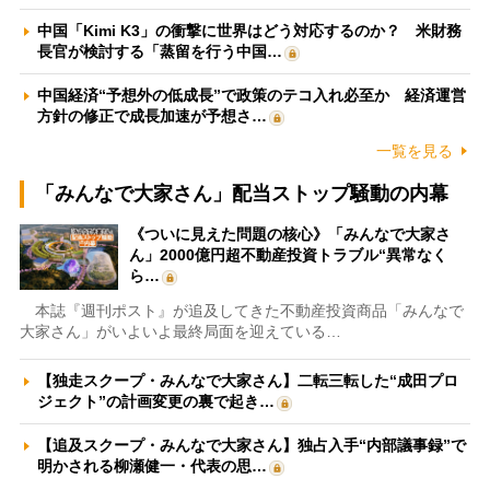
中国「Kimi K3」の衝撃に世界はどう対応するのか？ 米財務
長官が検討する「蒸留を行う中国…
中国経済“予想外の低成長”で政策のテコ入れ必至か 経済運営
方針の修正で成長加速が予想さ…
一覧を見る
「みんなで大家さん」配当ストップ騒動の内幕
《ついに見えた問題の核心》「みんなで大家さ
ん」2000億円超不動産投資トラブル“異常なく
ら…
本誌『週刊ポスト』が追及してきた不動産投資商品「みんなで
大家さん」がいよいよ最終局面を迎えている…
【独走スクープ・みんなで大家さん】二転三転した“成田プロ
ジェクト”の計画変更の裏で起き…
【追及スクープ・みんなで大家さん】独占入手“内部議事録”で
明かされる柳瀬健一・代表の思…