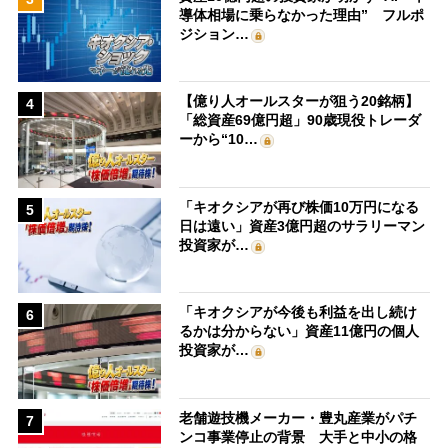
導体相場に乗らなかった理由” フルポ
ジション…
【億り人オールスターが狙う20銘柄】
4
「総資産69億円超」90歳現役トレーダ
ーから“10…
「キオクシアが再び株価10万円になる
5
日は遠い」資産3億円超のサラリーマン
投資家が…
「キオクシアが今後も利益を出し続け
6
るかは分からない」資産11億円の個人
投資家が…
老舗遊技機メーカー・豊丸産業がパチ
7
ンコ事業停止の背景 大手と中小の格