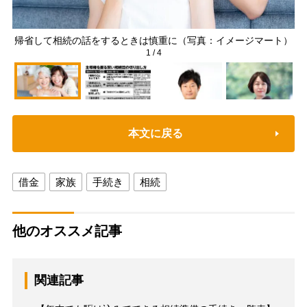
帰省して相続の話をするときは慎重に（写真：イメージマート）
1
/
4
本文に戻る
借金
家族
手続き
相続
他のオススメ記事
関連記事