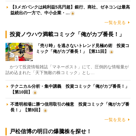
【3メガバンクは純利益5兆円超】銀行、商社、ゼネコンは最高
益続出の一方で、中小企業・…
一覧を見る
投資ノウハウ満載コミック「俺がカブ番長！」
「売り時」を逃さないトレンド見極め術 投資コ
ミック「俺がカブ番長！」【第11回】
かつて投資情報雑誌「マネーポスト」にて、圧倒的な情報量が
詰め込まれた「天下無敵の株コミック」とし…
テクニカル分析・集中講義 投資コミック「俺がカブ番長！」
【第10回】
不透明相場に勝つ信用取引の極意 投資コミック「俺がカブ番
長！」【第9回】
一覧を見る
戸松信博の明日の爆騰株を探せ！