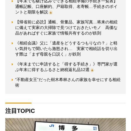
【年末でも駆け込みでできる相続準備の手続き一覧表】
通帳記帳、口座解約、戸籍取得、名寄帳…手続きのポイ
ントと期限を解説
【帰省前に必読】通帳、骨董品、家族写真…将来の相続
に備えて実家の大掃除で見つけておきたいモノ 高価な
品があればすぐに家族で情報共有するのが鉄則
《相続会議》父に「遺産をどうするつもりなの？」と軽
い気持ちで聞いたら激怒され… 実家で相続話を切り出
す際は「まず母親を口説く」が鉄則
《年末までに申請すると「得する手続き」》専門家が選
ぶ年末に得するふるさと納税返礼品12選
“不動産女王”だった樹木希林さんの家族を幸せにする相続
術
注目TOPIC