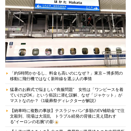
「約5時間かかるし、料金も高いのになぜ？」東京～博多間の
移動に飛行機ではなく新幹線を選ぶ人の事情
猛暑のお葬式で悩ましい“喪服問題” 女性は「ワンピースを着
ていけばOK」という俗説に潜む誤解、なぜ「ジャケット」が
マストなのか？《1級葬祭ディレクターが解説》
【納車時に複数の事故】テスラジャパン“多額のEV補助金”で注
文殺到、現場は大混乱 トラブル続発の背後に見え隠れす
る“イーロンの右腕”の影