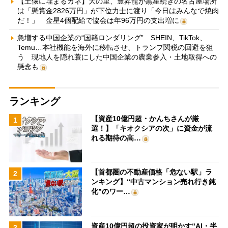
【土俵に埋まるカネ】大の里、豊昇龍が黒星続きの名古屋場所
は「懸賞金2826万円」が下位力士に渡り「今日はみんなで焼肉
だ！」 金星4個配給で協会は年96万円の支出増に
急増する中国企業の“国籍ロンダリング” SHEIN、TikTok、
Temu…本社機能を海外に移転させ、トランプ関税の回避を狙
う 現地人を隠れ蓑にした中国企業の農業参入・土地取得への
懸念も
ランキング
【資産10億円超・かんちさんが厳
1
選！】「キオクシアの次」に資金が流
れる期待の高…
【首都圏の不動産価格「危ない駅」ラ
2
ンキング】“中古マンション売れ行き鈍
化”のワー…
資産10億円超の投資家が明かす“AI・半
3