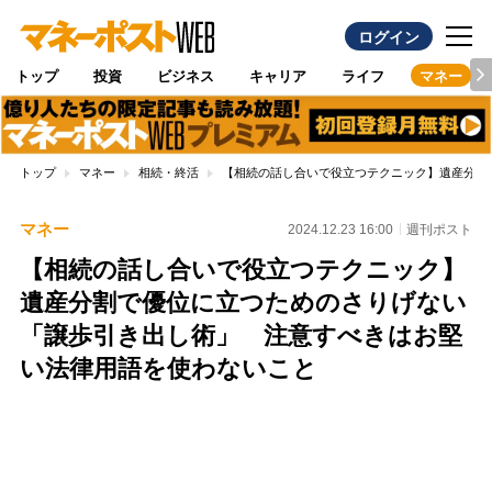
ログイン
トップ
投資
ビジネス
キャリア
ライフ
マネー
トップ
マネー
相続・終活
【相続の話し合いで役立つテクニック】遺産分割
マネー
2024.12.23 16:00
週刊ポスト
【相続の話し合いで役立つテクニック】
遺産分割で優位に立つためのさりげない
「譲歩引き出し術」 注意すべきはお堅
い法律用語を使わないこと
Loaded
:
96.70%
/
Unmute