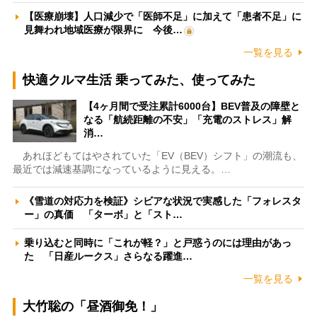
【医療崩壊】人口減少で「医師不足」に加えて「患者不足」に
見舞われ地域医療が限界に 今後…
一覧を見る
快適クルマ生活 乗ってみた、使ってみた
【4ヶ月間で受注累計6000台】BEV普及の障壁と
なる「航続距離の不安」「充電のストレス」解
消…
あれほどもてはやされていた「EV（BEV）シフト」の潮流も、
最近では減速基調になっているように見える。…
《雪道の対応力を検証》シビアな状況で実感した「フォレスタ
ー」の真価 「ターボ」と「スト…
乗り込むと同時に「これが軽？」と戸惑うのには理由があっ
た 「日産ルークス」さらなる躍進…
一覧を見る
大竹聡の「昼酒御免！」