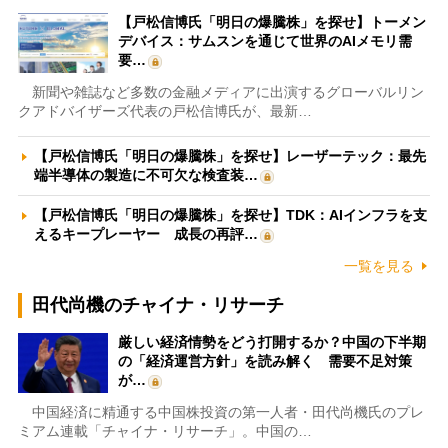
【戸松信博氏「明日の爆騰株」を探せ】トーメン
デバイス：サムスンを通じて世界のAIメモリ需
要…
新聞や雑誌など多数の金融メディアに出演するグローバルリン
クアドバイザーズ代表の戸松信博氏が、最新…
【戸松信博氏「明日の爆騰株」を探せ】レーザーテック：最先
端半導体の製造に不可欠な検査装…
【戸松信博氏「明日の爆騰株」を探せ】TDK：AIインフラを支
えるキープレーヤー 成長の再評…
一覧を見る
田代尚機のチャイナ・リサーチ
厳しい経済情勢をどう打開するか？中国の下半期
の「経済運営方針」を読み解く 需要不足対策
が…
中国経済に精通する中国株投資の第一人者・田代尚機氏のプレ
ミアム連載「チャイナ・リサーチ」。中国の…