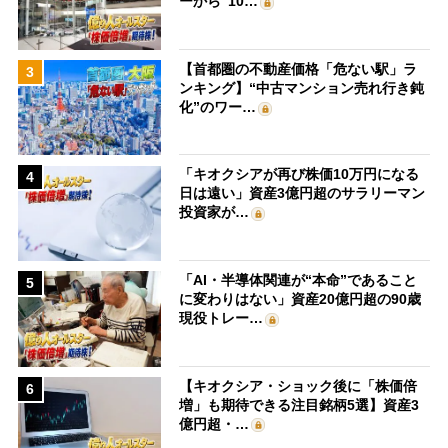
ーから“10…
【首都圏の不動産価格「危ない駅」ラ
3
ンキング】“中古マンション売れ行き鈍
化”のワー…
「キオクシアが再び株価10万円になる
4
日は遠い」資産3億円超のサラリーマン
投資家が…
「AI・半導体関連が“本命”であること
5
に変わりはない」資産20億円超の90歳
現役トレー…
【キオクシア・ショック後に「株価倍
6
増」も期待できる注目銘柄5選】資産3
億円超・…