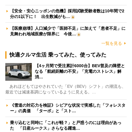
【安全・安心ニッポンの危機】採用試験受験者数は10年間で2
分の1以下に！ 出生数減がも…
【医療崩壊】人口減少で「医師不足」に加えて「患者不足」に
見舞われ地域医療が限界に 今後…
一覧を見る
快適クルマ生活 乗ってみた、使ってみた
【4ヶ月間で受注累計6000台】BEV普及の障壁と
なる「航続距離の不安」「充電のストレス」解
消…
あれほどもてはやされていた「EV（BEV）シフト」の潮流も、
最近では減速基調になっているように見える。…
《雪道の対応力を検証》シビアな状況で実感した「フォレスタ
ー」の真価 「ターボ」と「スト…
乗り込むと同時に「これが軽？」と戸惑うのには理由があっ
た 「日産ルークス」さらなる躍進…