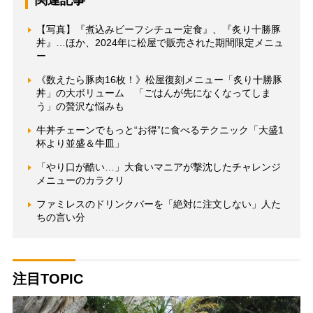
関連記事
【写真】『煮込みビーフシチュー定食』、『炙り十勝豚
丼』…ほか、2024年に松屋で販売された期間限定メニュ
ー
《数えたら豚肉16枚！》松屋復刻メニュー「炙り十勝豚
丼」の大ボリューム 「ごはんが先になくなってしま
う」の贅沢な悩みも
牛丼チェーンでもっと“お得”に食べるテクニック「大盛1
杯より並盛＆牛皿」
「やり口が酷い…」大食いマニアが撃沈したチャレンジ
メニューのカラクリ
ファミレスのドリンクバーを「絶対に注文しない」人た
ちの言い分
注目TOPIC