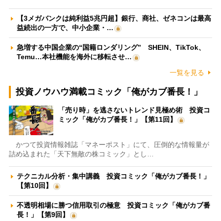
【3メガバンクは純利益5兆円超】銀行、商社、ゼネコンは最高
益続出の一方で、中小企業・…
急増する中国企業の“国籍ロンダリング” SHEIN、TikTok、
Temu…本社機能を海外に移転させ…
一覧を見る
投資ノウハウ満載コミック「俺がカブ番長！」
「売り時」を逃さないトレンド見極め術 投資コ
ミック「俺がカブ番長！」【第11回】
かつて投資情報雑誌「マネーポスト」にて、圧倒的な情報量が
詰め込まれた「天下無敵の株コミック」とし…
テクニカル分析・集中講義 投資コミック「俺がカブ番長！」
【第10回】
不透明相場に勝つ信用取引の極意 投資コミック「俺がカブ番
長！」【第9回】