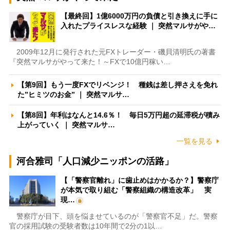
【最終回】1億6000万円の負債と引き換えに手に
入れたプライスレスな経験 ｜ 突然マルサがや…
2009年12月に発行された元FXトレーダー・磯貝清明氏の著書
『突然マルサがやって来た！～FXで10億円稼い…
【第9回】もう一度FXでリベンジ！ 種銭は差し押さえを免れ
た”ヒミツのお金” ｜ 突然マルサ…
【第8回】年利はなんと14.6％！ 毎日5万円超の延滞税が積み
上がっていく ｜ 突然マルサ…
一覧を見る
河合雅司「人口減少ニッポンの活路」
【「警察官離れ」に歯止めはかかるか？】警察庁
が本気で取り組む「警察組織の構造改革」 実
現…
警察庁が目下、頭を悩ませているのが「警察官不足」だ。警察
官の採用試験の受験者数は10年間で2分の1以…