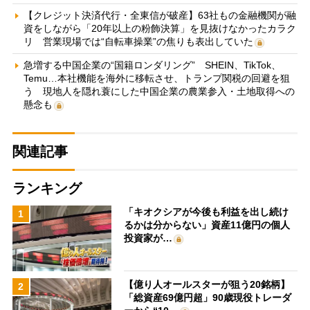
【クレジット決済代行・全東信が破産】63社もの金融機関が融
資をしながら「20年以上の粉飾決算」を見抜けなかったカラク
リ 営業現場では“自転車操業”の焦りも表出していた
急増する中国企業の“国籍ロンダリング” SHEIN、TikTok、
Temu…本社機能を海外に移転させ、トランプ関税の回避を狙
う 現地人を隠れ蓑にした中国企業の農業参入・土地取得への
懸念も
関連記事
ランキング
「キオクシアが今後も利益を出し続け
1
るかは分からない」資産11億円の個人
投資家が…
【億り人オールスターが狙う20銘柄】
2
「総資産69億円超」90歳現役トレーダ