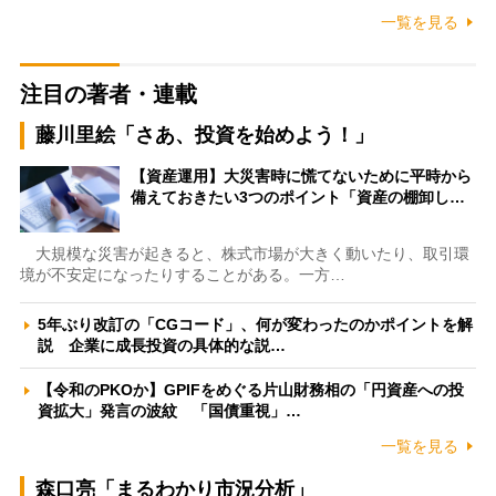
一覧を見る
注目の著者・連載
藤川里絵「さあ、投資を始めよう！」
【資産運用】大災害時に慌てないために平時から
備えておきたい3つのポイント「資産の棚卸し…
大規模な災害が起きると、株式市場が大きく動いたり、取引環
境が不安定になったりすることがある。一方…
5年ぶり改訂の「CGコード」、何が変わったのかポイントを解
説 企業に成長投資の具体的な説…
【令和のPKOか】GPIFをめぐる片山財務相の「円資産への投
資拡大」発言の波紋 「国債重視」…
一覧を見る
森口亮「まるわかり市況分析」