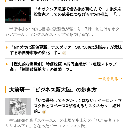
「キオクシア急落で含み損が膨らんで…」損失を
投資家としての成長につなげる4つの視点 「…
半導体株を中心に相場の調整色が強まり、7月中旬にはキオク
シアホールディングスがストップ安をつけるな…
「NYダウは高値更新、ナスダック・S&P500は足踏み」が意味
する米国株市場の変化 半…
【歴史的な爆騰劇】時価総額10兆円企業が「2連続ストップ
高」「制限値幅拡大」の衝撃 フ…
一覧を見る
大前研一「ビジネス新大陸」の歩き方
「いつ暴発してもおかしくはない」イーロン・マ
スク氏とスペースXが抱えるリスクの数々「絶対
的…
宇宙開発企業「スペースX」の上場で史上初の「兆万長者（ト
リリオネア）」となったイーロン・マスク氏。…