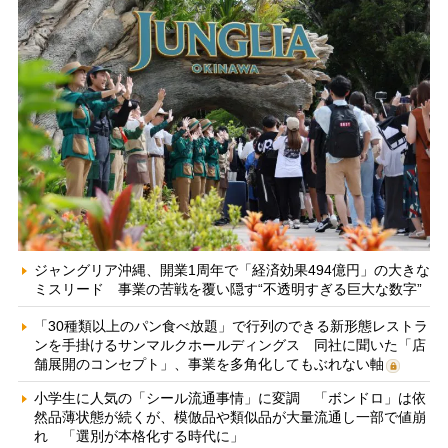
ジャングリア沖縄、開業1周年で「経済効果494億円」の大きな
ミスリード 事業の苦戦を覆い隠す“不透明すぎる巨大な数字”
「30種類以上のパン食べ放題」で行列のできる新形態レストラ
ンを手掛けるサンマルクホールディングス 同社に聞いた「店
舗展開のコンセプト」、事業を多角化してもぶれない軸
小学生に人気の「シール流通事情」に変調 「ボンドロ」は依
然品薄状態が続くが、模倣品や類似品が大量流通し一部で値崩
れ 「選別が本格化する時代に」