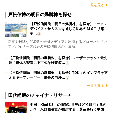
一覧を見る
戸松信博の明日の爆騰株を探せ！
【戸松信博氏「明日の爆騰株」を探せ】トーメン
デバイス：サムスンを通じて世界のAIメモリ需
要…
新聞や雑誌など多数の金融メディアに出演するグローバルリン
クアドバイザーズ代表の戸松信博氏が、最新…
【戸松信博氏「明日の爆騰株」を探せ】レーザーテック：最先
端半導体の製造に不可欠な検査装…
【戸松信博氏「明日の爆騰株」を探せ】TDK：AIインフラを支
えるキープレーヤー 成長の再評…
一覧を見る
田代尚機のチャイナ・リサーチ
中国「Kimi K3」の衝撃に世界はどう対応するの
か？ 米財務長官が検討する「蒸留を行う中国