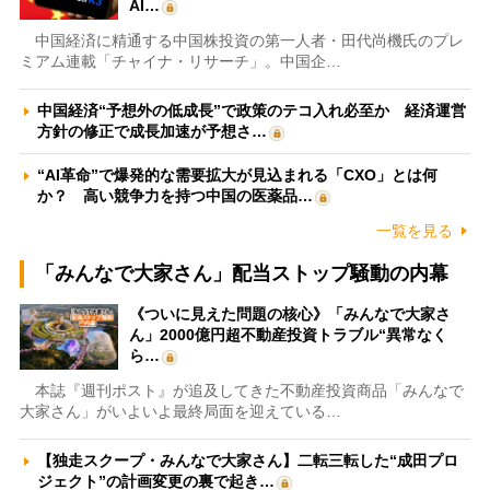
AI…
中国経済に精通する中国株投資の第一人者・田代尚機氏のプレ
ミアム連載「チャイナ・リサーチ」。中国企…
中国経済“予想外の低成長”で政策のテコ入れ必至か 経済運営
方針の修正で成長加速が予想さ…
“AI革命”で爆発的な需要拡大が見込まれる「CXO」とは何
か？ 高い競争力を持つ中国の医薬品…
一覧を見る
「みんなで大家さん」配当ストップ騒動の内幕
《ついに見えた問題の核心》「みんなで大家さ
ん」2000億円超不動産投資トラブル“異常なく
ら…
本誌『週刊ポスト』が追及してきた不動産投資商品「みんなで
大家さん」がいよいよ最終局面を迎えている…
【独走スクープ・みんなで大家さん】二転三転した“成田プロ
ジェクト”の計画変更の裏で起き…