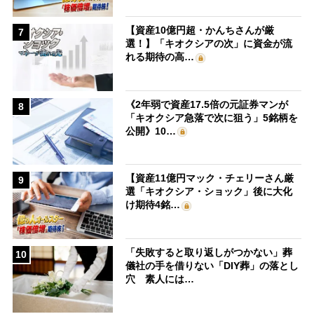
【資産10億円超・かんちさんが厳
7
選！】「キオクシアの次」に資金が流
れる期待の高…
《2年弱で資産17.5倍の元証券マンが
8
「キオクシア急落で次に狙う」5銘柄を
公開》10…
【資産11億円マック・チェリーさん厳
9
選「キオクシア・ショック」後に大化
け期待4銘…
「失敗すると取り返しがつかない」葬
10
儀社の手を借りない「DIY葬」の落とし
穴 素人には…