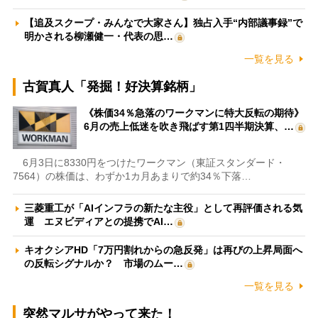
【追及スクープ・みんなで大家さん】独占入手“内部議事録”で
明かされる柳瀬健一・代表の思…
一覧を見る
古賀真人「発掘！好決算銘柄」
《株価34％急落のワークマンに特大反転の期待》
6月の売上低迷を吹き飛ばす第1四半期決算、…
6月3日に8330円をつけたワークマン（東証スタンダード・
7564）の株価は、わずか1カ月あまりで約34％下落…
三菱重工が「AIインフラの新たな主役」として再評価される気
運 エヌビディアとの提携でAI…
キオクシアHD「7万円割れからの急反発」は再びの上昇局面へ
の反転シグナルか？ 市場のムー…
一覧を見る
突然マルサがやって来た！