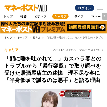
ログイン
トップ
投資
ビジネス
キャリア
ライフ
マネー
トップ
キャリア
働き方
「顔に唾を吐かれて…」カスハラ客とのトラブルか
キャリア
2024.12.23 16:00
マネーポストWEB
「顔に唾を吐かれて…」カスハラ客との
トラブルから「暴行容疑」で取り調べを
受けた居酒屋店主の述懐 理不尽な客に
「平身低頭で謝るのは悪手」と語る理由
もっと見る
arrow_forward_ios