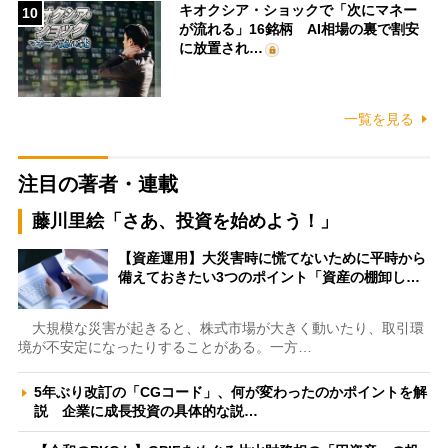
キオクシア・ショックで「次にマネー
10
が流れる」16銘柄 AI相場の裏で割安
に放置され…
一覧を見る
注目の著者・連載
藤川里絵「さあ、投資を始めよう！」
【資産運用】大災害時に慌てないために平時から
備えておきたい3つのポイント「資産の棚卸し…
大規模な災害が起きると、株式市場が大きく動いたり、取引環
境が不安定になったりすることがある。一方…
5年ぶり改訂の「CGコード」、何が変わったのかポイントを解
説 企業に成長投資の具体的な説…