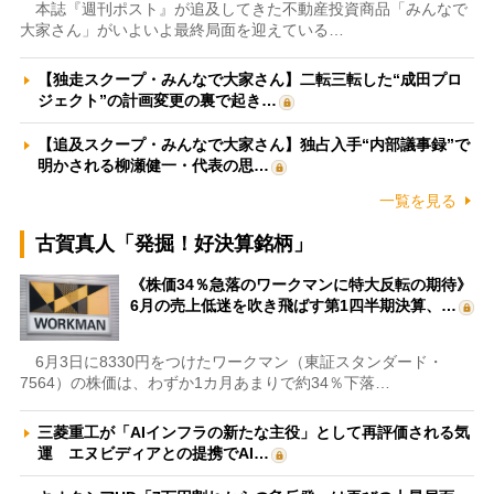
本誌『週刊ポスト』が追及してきた不動産投資商品「みんなで
大家さん」がいよいよ最終局面を迎えている…
【独走スクープ・みんなで大家さん】二転三転した“成田プロ
ジェクト”の計画変更の裏で起き…
【追及スクープ・みんなで大家さん】独占入手“内部議事録”で
明かされる柳瀬健一・代表の思…
一覧を見る
古賀真人「発掘！好決算銘柄」
《株価34％急落のワークマンに特大反転の期待》
6月の売上低迷を吹き飛ばす第1四半期決算、…
6月3日に8330円をつけたワークマン（東証スタンダード・
7564）の株価は、わずか1カ月あまりで約34％下落…
三菱重工が「AIインフラの新たな主役」として再評価される気
運 エヌビディアとの提携でAI…