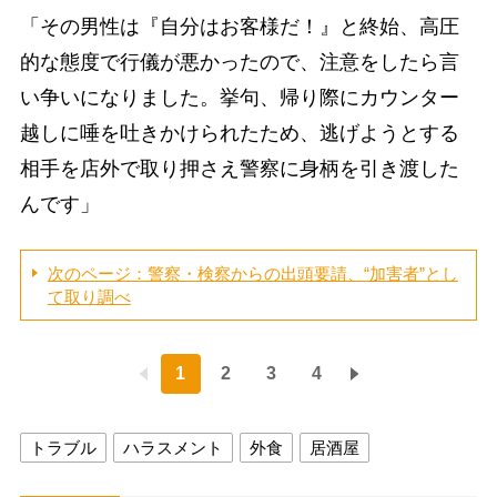
「その男性は『自分はお客様だ！』と終始、高圧
的な態度で行儀が悪かったので、注意をしたら言
い争いになりました。挙句、帰り際にカウンター
越しに唾を吐きかけられたため、逃げようとする
相手を店外で取り押さえ警察に身柄を引き渡した
んです」
次のページ：警察・検察からの出頭要請、“加害者”とし
て取り調べ
1
2
3
4
トラブル
ハラスメント
外食
居酒屋