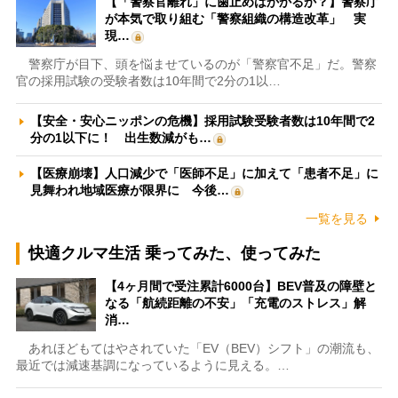
【「警察官離れ」に歯止めはかかるか？】警察庁
が本気で取り組む「警察組織の構造改革」 実
現…
警察庁が目下、頭を悩ませているのが「警察官不足」だ。警察
官の採用試験の受験者数は10年間で2分の1以…
【安全・安心ニッポンの危機】採用試験受験者数は10年間で2
分の1以下に！ 出生数減がも…
【医療崩壊】人口減少で「医師不足」に加えて「患者不足」に
見舞われ地域医療が限界に 今後…
一覧を見る
快適クルマ生活 乗ってみた、使ってみた
【4ヶ月間で受注累計6000台】BEV普及の障壁と
なる「航続距離の不安」「充電のストレス」解
消…
あれほどもてはやされていた「EV（BEV）シフト」の潮流も、
最近では減速基調になっているように見える。…