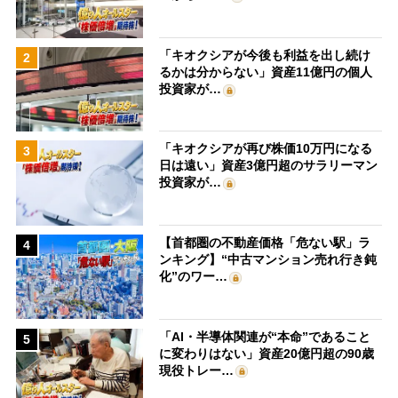
「キオクシアが今後も利益を出し続け
2
るかは分からない」資産11億円の個人
投資家が…
「キオクシアが再び株価10万円になる
3
日は遠い」資産3億円超のサラリーマン
投資家が…
【首都圏の不動産価格「危ない駅」ラ
4
ンキング】“中古マンション売れ行き鈍
化”のワー…
「AI・半導体関連が“本命”であること
5
に変わりはない」資産20億円超の90歳
現役トレー…