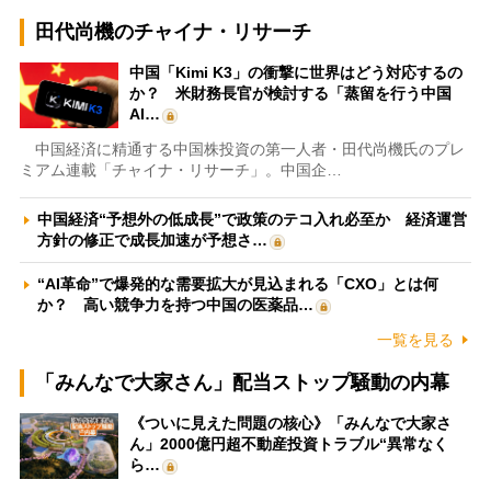
田代尚機のチャイナ・リサーチ
中国「Kimi K3」の衝撃に世界はどう対応するの
か？ 米財務長官が検討する「蒸留を行う中国
AI…
中国経済に精通する中国株投資の第一人者・田代尚機氏のプレ
ミアム連載「チャイナ・リサーチ」。中国企…
中国経済“予想外の低成長”で政策のテコ入れ必至か 経済運営
方針の修正で成長加速が予想さ…
“AI革命”で爆発的な需要拡大が見込まれる「CXO」とは何
か？ 高い競争力を持つ中国の医薬品…
一覧を見る
「みんなで大家さん」配当ストップ騒動の内幕
《ついに見えた問題の核心》「みんなで大家さ
ん」2000億円超不動産投資トラブル“異常なく
ら…