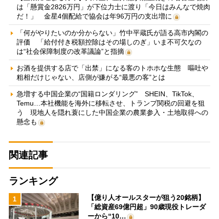
は「懸賞金2826万円」が下位力士に渡り「今日はみんなで焼肉
だ！」 金星4個配給で協会は年96万円の支出増に
「何がやりたいのか分からない」竹中平蔵氏が語る高市内閣の
評価 「給付付き税額控除はその場しのぎ」いま不可欠なの
は“社会保障制度の改革議論”と指摘
お酒を提供する店で「出禁」になる客のトホホな生態 嘔吐や
粗相だけじゃない、店側が嫌がる“最悪の客”とは
急増する中国企業の“国籍ロンダリング” SHEIN、TikTok、
Temu…本社機能を海外に移転させ、トランプ関税の回避を狙
う 現地人を隠れ蓑にした中国企業の農業参入・土地取得への
懸念も
関連記事
ランキング
【億り人オールスターが狙う20銘柄】
1
「総資産69億円超」90歳現役トレーダ
ーから“10…