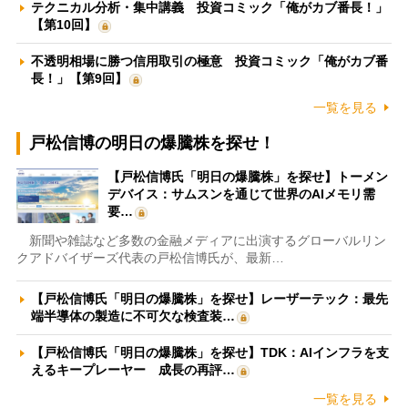
テクニカル分析・集中講義 投資コミック「俺がカブ番長！」
【第10回】
不透明相場に勝つ信用取引の極意 投資コミック「俺がカブ番
長！」【第9回】
一覧を見る
戸松信博の明日の爆騰株を探せ！
【戸松信博氏「明日の爆騰株」を探せ】トーメン
デバイス：サムスンを通じて世界のAIメモリ需
要…
新聞や雑誌など多数の金融メディアに出演するグローバルリン
クアドバイザーズ代表の戸松信博氏が、最新…
【戸松信博氏「明日の爆騰株」を探せ】レーザーテック：最先
端半導体の製造に不可欠な検査装…
【戸松信博氏「明日の爆騰株」を探せ】TDK：AIインフラを支
えるキープレーヤー 成長の再評…
一覧を見る