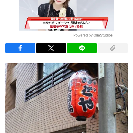
Powered by 
GliaStudios
Mute