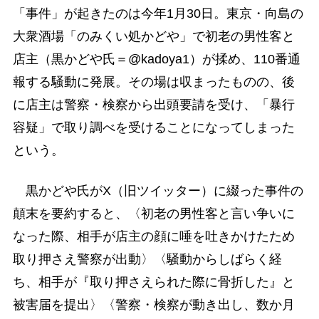
「事件」が起きたのは今年1月30日。東京・向島の
大衆酒場「のみくい処かどや」で初老の男性客と
店主（黒かどや氏＝@kadoya1）が揉め、110番通
報する騒動に発展。その場は収まったものの、後
に店主は警察・検察から出頭要請を受け、「暴行
容疑」で取り調べを受けることになってしまった
という。
黒かどや氏がX（旧ツイッター）に綴った事件の
顛末を要約すると、〈初老の男性客と言い争いに
なった際、相手が店主の顔に唾を吐きかけたため
取り押さえ警察が出動〉〈騒動からしばらく経
ち、相手が『取り押さえられた際に骨折した』と
被害届を提出〉〈警察・検察が動き出し、数か月