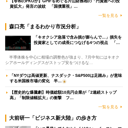
【令和のPKOか】GPIFをめぐる片山財務相の「円資産への投
資拡大」発言の波紋 「国債重視」…
一覧を見る
森口亮「まるわかり市況分析」
「キオクシア急落で含み損が膨らんで…」損失を
投資家としての成長につなげる4つの視点 「…
半導体株を中心に相場の調整色が強まり、7月中旬にはキオク
シアホールディングスがストップ安をつけるな…
「NYダウは高値更新、ナスダック・S&P500は足踏み」が意味
する米国株市場の変化 半…
【歴史的な爆騰劇】時価総額10兆円企業が「2連続ストップ
高」「制限値幅拡大」の衝撃 フ…
一覧を見る
大前研一「ビジネス新大陸」の歩き方