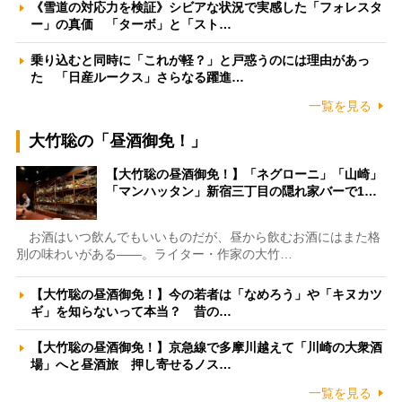
《雪道の対応力を検証》シビアな状況で実感した「フォレスタ
ー」の真価 「ターボ」と「スト…
乗り込むと同時に「これが軽？」と戸惑うのには理由があっ
た 「日産ルークス」さらなる躍進…
一覧を見る
大竹聡の「昼酒御免！」
【大竹聡の昼酒御免！】「ネグローニ」「山崎」
「マンハッタン」新宿三丁目の隠れ家バーで1…
お酒はいつ飲んでもいいものだが、昼から飲むお酒にはまた格
別の味わいがある――。ライター・作家の大竹…
【大竹聡の昼酒御免！】今の若者は「なめろう」や「キヌカツ
ギ」を知らないって本当？ 昔の…
【大竹聡の昼酒御免！】京急線で多摩川越えて「川崎の大衆酒
場」へと昼酒旅 押し寄せるノス…
一覧を見る