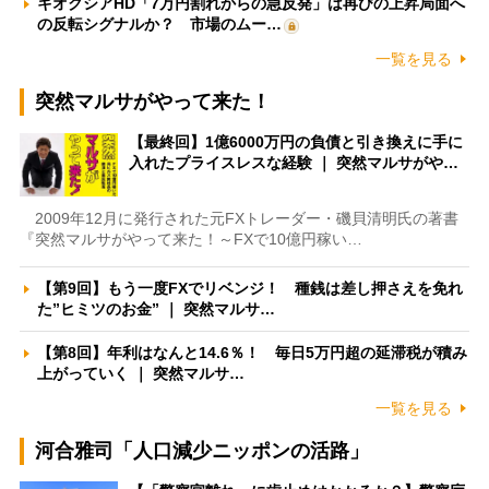
キオクシアHD「7万円割れからの急反発」は再びの上昇局面へ
の反転シグナルか？ 市場のムー…
一覧を見る
突然マルサがやって来た！
【最終回】1億6000万円の負債と引き換えに手に
入れたプライスレスな経験 ｜ 突然マルサがや…
2009年12月に発行された元FXトレーダー・磯貝清明氏の著書
『突然マルサがやって来た！～FXで10億円稼い…
【第9回】もう一度FXでリベンジ！ 種銭は差し押さえを免れ
た”ヒミツのお金” ｜ 突然マルサ…
【第8回】年利はなんと14.6％！ 毎日5万円超の延滞税が積み
上がっていく ｜ 突然マルサ…
一覧を見る
河合雅司「人口減少ニッポンの活路」