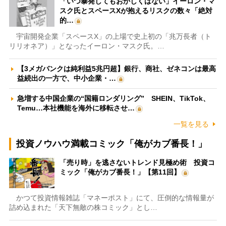
「いつ暴発してもおかしくはない」イーロン・マ
スク氏とスペースXが抱えるリスクの数々「絶対
的…
宇宙開発企業「スペースX」の上場で史上初の「兆万長者（ト
リリオネア）」となったイーロン・マスク氏。…
【3メガバンクは純利益5兆円超】銀行、商社、ゼネコンは最高
益続出の一方で、中小企業・…
急増する中国企業の“国籍ロンダリング” SHEIN、TikTok、
Temu…本社機能を海外に移転させ…
一覧を見る
投資ノウハウ満載コミック「俺がカブ番長！」
「売り時」を逃さないトレンド見極め術 投資コ
ミック「俺がカブ番長！」【第11回】
かつて投資情報雑誌「マネーポスト」にて、圧倒的な情報量が
詰め込まれた「天下無敵の株コミック」とし…