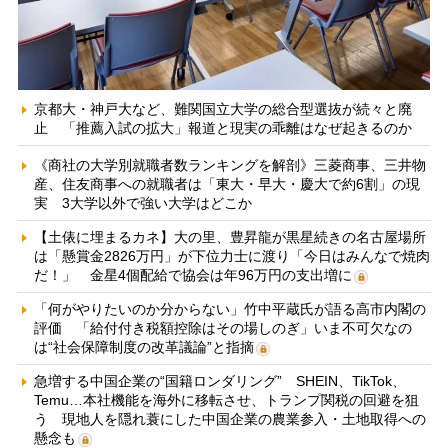
京都大・神戸大など、難関国立大学の総合型選抜が続々と廃
止 「推薦入試の拡大」報道と現実の乖離はなぜ起きるのか
《商社の大学別就職者数ランキングを解剖》三菱商事、三井物
産、住友商事への就職者は「東大・早大・慶大で約6割」の現
実 3大学以外で強い大学はどこか
【土俵に埋まるカネ】大の里、豊昇龍が黒星続きの名古屋場所
は「懸賞金2826万円」が下位力士に渡り「今日はみんなで焼肉
だ！」 金星4個配給で協会は年96万円の支出増に
「何がやりたいのか分からない」竹中平蔵氏が語る高市内閣の
評価 「給付付き税額控除はその場しのぎ」いま不可欠なの
は“社会保障制度の改革議論”と指摘
急増する中国企業の“国籍ロンダリング” SHEIN、TikTok、
Temu…本社機能を海外に移転させ、トランプ関税の回避を狙
う 現地人を隠れ蓑にした中国企業の農業参入・土地取得への
懸念も