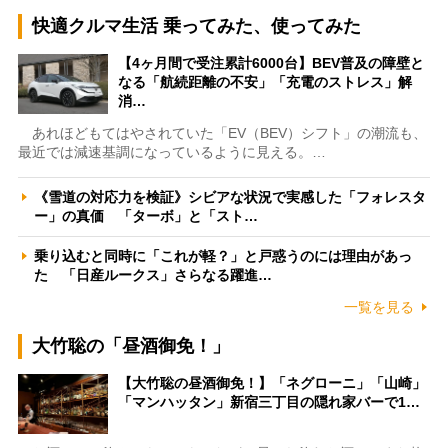
快適クルマ生活 乗ってみた、使ってみた
【4ヶ月間で受注累計6000台】BEV普及の障壁と
なる「航続距離の不安」「充電のストレス」解
消…
あれほどもてはやされていた「EV（BEV）シフト」の潮流も、
最近では減速基調になっているように見える。…
《雪道の対応力を検証》シビアな状況で実感した「フォレスタ
ー」の真価 「ターボ」と「スト…
乗り込むと同時に「これが軽？」と戸惑うのには理由があっ
た 「日産ルークス」さらなる躍進…
一覧を見る
大竹聡の「昼酒御免！」
【大竹聡の昼酒御免！】「ネグローニ」「山崎」
「マンハッタン」新宿三丁目の隠れ家バーで1…