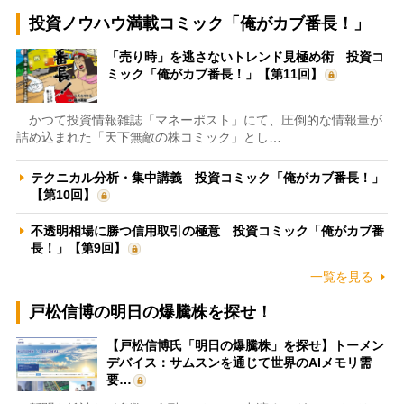
投資ノウハウ満載コミック「俺がカブ番長！」
「売り時」を逃さないトレンド見極め術 投資コ
ミック「俺がカブ番長！」【第11回】
かつて投資情報雑誌「マネーポスト」にて、圧倒的な情報量が
詰め込まれた「天下無敵の株コミック」とし…
テクニカル分析・集中講義 投資コミック「俺がカブ番長！」
【第10回】
不透明相場に勝つ信用取引の極意 投資コミック「俺がカブ番
長！」【第9回】
一覧を見る
戸松信博の明日の爆騰株を探せ！
【戸松信博氏「明日の爆騰株」を探せ】トーメン
デバイス：サムスンを通じて世界のAIメモリ需
要…