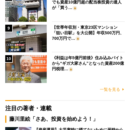
でも資産10億円超の配当株投資の達人
が「買う…
【世帯年収別・東京23区マンション
9
「狙い目駅」を大公開】年収500万円、
700万円で…
《利益は年5億円前後》住み込みバイト
10
から“ギガ大家さん”となった資産200億
円税理…
一覧を見る
注目の著者・連載
藤川里絵「さあ、投資を始めよう！」
【資産運用】大災害時に慌てないために平時から