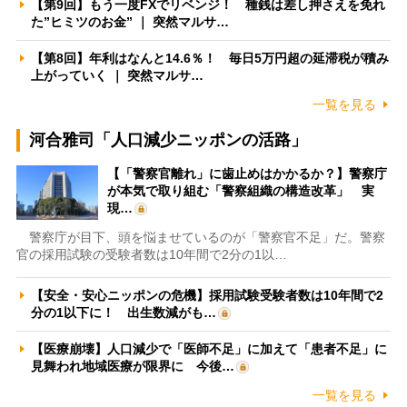
【第9回】もう一度FXでリベンジ！ 種銭は差し押さえを免れ
た”ヒミツのお金” ｜ 突然マルサ…
【第8回】年利はなんと14.6％！ 毎日5万円超の延滞税が積み
上がっていく ｜ 突然マルサ…
一覧を見る
河合雅司「人口減少ニッポンの活路」
【「警察官離れ」に歯止めはかかるか？】警察庁
が本気で取り組む「警察組織の構造改革」 実
現…
警察庁が目下、頭を悩ませているのが「警察官不足」だ。警察
官の採用試験の受験者数は10年間で2分の1以…
【安全・安心ニッポンの危機】採用試験受験者数は10年間で2
分の1以下に！ 出生数減がも…
【医療崩壊】人口減少で「医師不足」に加えて「患者不足」に
見舞われ地域医療が限界に 今後…
一覧を見る