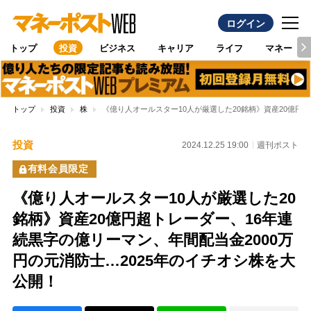
ログイン
トップ
投資
ビジネス
キャリア
ライフ
マネー
トップ
投資
株
《億り人オールスター10人が厳選した20銘柄》資産20億円
投資
2024.12.25 19:00
週刊ポスト
有料会員限定
《億り人オールスター10人が厳選した20
銘柄》資産20億円超トレーダー、16年連
続黒字の億リーマン、年間配当金2000万
円の元消防士…2025年のイチオシ株を大
公開！