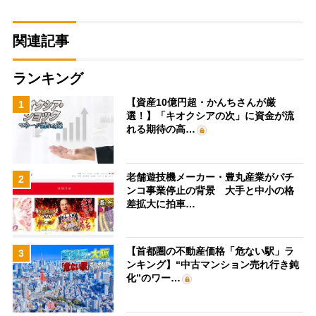
関連記事
ランキング
【資産10億円超・かんちさんが厳
1
選！】「キオクシアの次」に資金が流
れる期待の高…
老舗遊技機メーカー・豊丸産業がパチ
2
ンコ事業停止の背景 大手と中小の格
差拡大に拍車…
【首都圏の不動産価格「危ない駅」ラ
3
ンキング】“中古マンション売れ行き鈍
化”のワー…