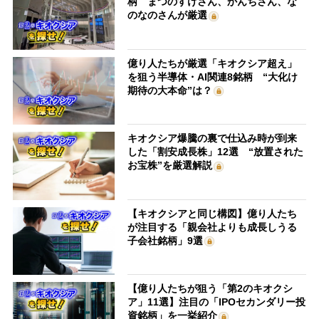
柄 まつのすけさん、かんちさん、な
のなのさんが厳選
億り人たちが厳選「キオクシア超え」
を狙う半導体・AI関連8銘柄 “大化け
期待の大本命”は？
キオクシア爆騰の裏で仕込み時が到来
した「割安成長株」12選 “放置された
お宝株”を厳選解説
【キオクシアと同じ構図】億り人たち
が注目する「親会社よりも成長しうる
子会社銘柄」9選
【億り人たちが狙う「第2のキオクシ
ア」11選】注目の「IPOセカンダリー投
資銘柄」を一挙紹介