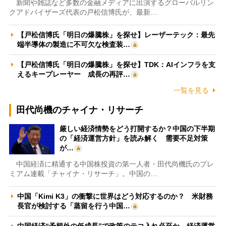
新聞や雑誌など多数の金融メディアに出演するグローバルリン
クアドバイザーズ代表の戸松信博氏が、最新…
【戸松信博氏「明日の爆騰株」を探せ】レーザーテック：最先
端半導体の製造に不可欠な検査装…
【戸松信博氏「明日の爆騰株」を探せ】TDK：AIインフラを支
えるキープレーヤー 成長の再評…
一覧を見る
田代尚機のチャイナ・リサーチ
厳しい経済情勢をどう打開するか？中国の下半期
の「経済運営方針」を読み解く 需要不足対策
が…
中国経済に精通する中国株投資の第一人者・田代尚機氏のプレ
ミアム連載「チャイナ・リサーチ」。中国の…
中国「Kimi K3」の衝撃に世界はどう対応するのか？ 米財務
長官が検討する「蒸留を行う中国…
中国経済“予想外の低成長”で政策のテコ入れ必至か 経済運営