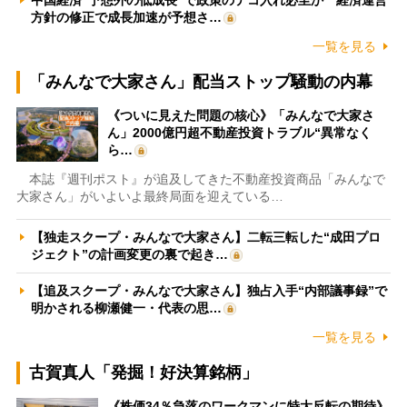
方針の修正で成長加速が予想さ…
一覧を見る
「みんなで大家さん」配当ストップ騒動の内幕
《ついに見えた問題の核心》「みんなで大家さ
ん」2000億円超不動産投資トラブル“異常なく
ら…
本誌『週刊ポスト』が追及してきた不動産投資商品「みんなで
大家さん」がいよいよ最終局面を迎えている…
【独走スクープ・みんなで大家さん】二転三転した“成田プロ
ジェクト”の計画変更の裏で起き…
【追及スクープ・みんなで大家さん】独占入手“内部議事録”で
明かされる柳瀬健一・代表の思…
一覧を見る
古賀真人「発掘！好決算銘柄」
《株価34％急落のワークマンに特大反転の期待》