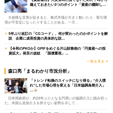
備えておきたい3つのポイント「資産の棚卸し…
大規模な災害が起きると、株式市場が大きく動いたり、取引環
境が不安定になったりすることがある。一方…
5年ぶり改訂の「CGコード」、何が変わったのかポイントを解
説 企業に成長投資の具体的な説…
【令和のPKOか】GPIFをめぐる片山財務相の「円資産への投
資拡大」発言の波紋 「国債重視」…
一覧を見る
森口亮「まるわかり市況分析」
「トレンド転換のスイッチになり得る」“介入慣
れ”した市場心理を変える「日米協調為替介入」
…
日米両政府が、約28年ぶりとなる円買いの協調介入に踏み切っ
た。米国も追加介入を辞さない姿勢を示して…