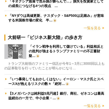
「キオクシア急落で含み損が膨らんで…」損失を投資家として
の成長につなげる4つの視点 …
「NYダウは高値更新、ナスダック・S&P500は足踏み」が意味
する米国株市場の変化 半…
一覧を見る
大前研一「ビジネス新大陸」の歩き方
「イラン戦争を利用して儲けている」利益相反と
の批判が強まるトランプファミリーの不正蓄財
疑…
トランプ大統領のファミリー信託が今年1～3月に3000回以上も
の証券取引を行っていたことが明らかになり…
「いつ暴発してもおかしくはない」イーロン・マスク氏とスペ
ースXが抱えるリスクの数々「絶対…
【3メガバンクは純利益5兆円超】銀行、商社、ゼネコンは最高
益続出の一方で、中小企業・…
一覧を見る