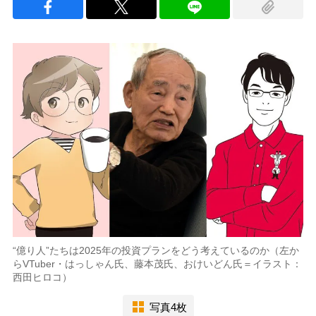
“億り人”たちは2025年の投資プランをどう考えているのか（左か
らVTuber・はっしゃん氏、藤本茂氏、おけいどん氏＝イラスト：
西田ヒロコ）
写真4枚