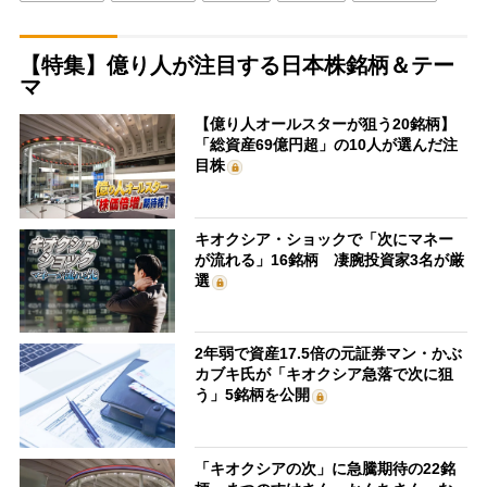
【特集】億り人が注目する日本株銘柄＆テー
マ
【億り人オールスターが狙う20銘柄】
「総資産69億円超」の10人が選んだ注
目株
キオクシア・ショックで「次にマネー
が流れる」16銘柄 凄腕投資家3名が厳
選
2年弱で資産17.5倍の元証券マン・かぶ
カブキ氏が「キオクシア急落で次に狙
う」5銘柄を公開
「キオクシアの次」に急騰期待の22銘