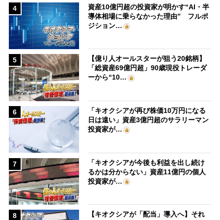
資産10億円超の投資家が明かす“AI・半
4
導体相場に乗らなかった理由” フルポ
ジション…
【億り人オールスターが狙う20銘柄】
5
「総資産69億円超」90歳現役トレーダ
ーから“10…
「キオクシアが再び株価10万円になる
6
日は遠い」資産3億円超のサラリーマン
投資家が…
「キオクシアが今後も利益を出し続け
7
るかは分からない」資産11億円の個人
投資家が…
【キオクシアが「配当」導入へ】それ
8