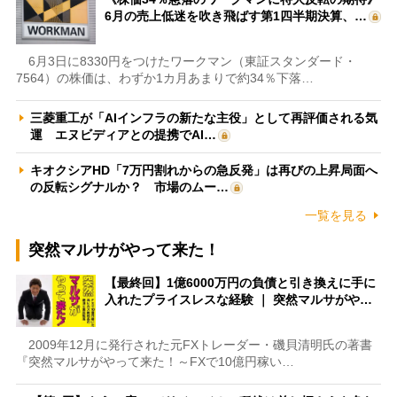
6月の売上低迷を吹き飛ばす第1四半期決算、…
6月3日に8330円をつけたワークマン（東証スタンダード・
7564）の株価は、わずか1カ月あまりで約34％下落…
三菱重工が「AIインフラの新たな主役」として再評価される気
運 エヌビディアとの提携でAI…
キオクシアHD「7万円割れからの急反発」は再びの上昇局面へ
の反転シグナルか？ 市場のムー…
一覧を見る
突然マルサがやって来た！
【最終回】1億6000万円の負債と引き換えに手に
入れたプライスレスな経験 ｜ 突然マルサがや…
2009年12月に発行された元FXトレーダー・磯貝清明氏の著書
『突然マルサがやって来た！～FXで10億円稼い…