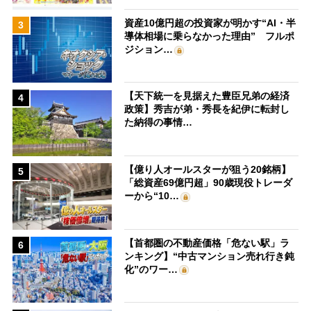
資産10億円超の投資家が明かす“AI・半
3
導体相場に乗らなかった理由” フルポ
ジション…
【天下統一を見据えた豊臣兄弟の経済
4
政策】秀吉が弟・秀長を紀伊に転封し
た納得の事情…
【億り人オールスターが狙う20銘柄】
5
「総資産69億円超」90歳現役トレーダ
ーから“10…
【首都圏の不動産価格「危ない駅」ラ
6
ンキング】“中古マンション売れ行き鈍
化”のワー…