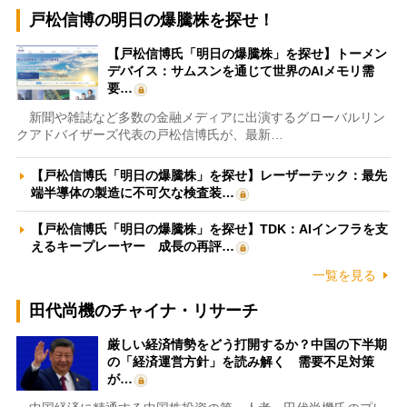
戸松信博の明日の爆騰株を探せ！
【戸松信博氏「明日の爆騰株」を探せ】トーメン
デバイス：サムスンを通じて世界のAIメモリ需
要…
新聞や雑誌など多数の金融メディアに出演するグローバルリン
クアドバイザーズ代表の戸松信博氏が、最新…
【戸松信博氏「明日の爆騰株」を探せ】レーザーテック：最先
端半導体の製造に不可欠な検査装…
【戸松信博氏「明日の爆騰株」を探せ】TDK：AIインフラを支
えるキープレーヤー 成長の再評…
一覧を見る
田代尚機のチャイナ・リサーチ
厳しい経済情勢をどう打開するか？中国の下半期
の「経済運営方針」を読み解く 需要不足対策
が…