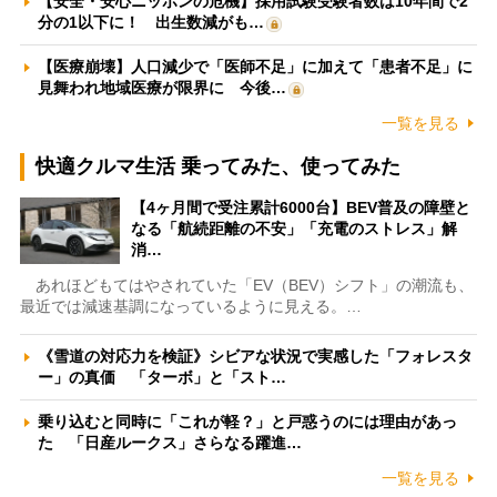
【安全・安心ニッポンの危機】採用試験受験者数は10年間で2
分の1以下に！ 出生数減がも…
【医療崩壊】人口減少で「医師不足」に加えて「患者不足」に
見舞われ地域医療が限界に 今後…
一覧を見る
快適クルマ生活 乗ってみた、使ってみた
【4ヶ月間で受注累計6000台】BEV普及の障壁と
なる「航続距離の不安」「充電のストレス」解
消…
あれほどもてはやされていた「EV（BEV）シフト」の潮流も、
最近では減速基調になっているように見える。…
《雪道の対応力を検証》シビアな状況で実感した「フォレスタ
ー」の真価 「ターボ」と「スト…
乗り込むと同時に「これが軽？」と戸惑うのには理由があっ
た 「日産ルークス」さらなる躍進…
一覧を見る