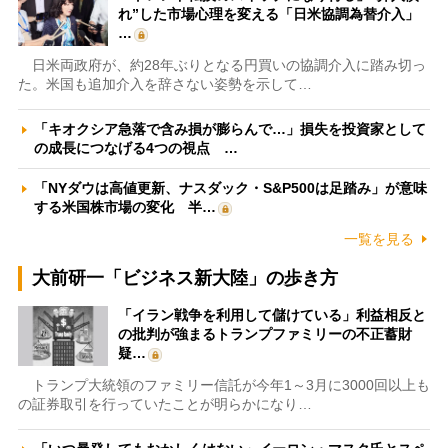
れ”した市場心理を変える「日米協調為替介入」
…
日米両政府が、約28年ぶりとなる円買いの協調介入に踏み切っ
た。米国も追加介入を辞さない姿勢を示して…
「キオクシア急落で含み損が膨らんで…」損失を投資家として
の成長につなげる4つの視点 …
「NYダウは高値更新、ナスダック・S&P500は足踏み」が意味
する米国株市場の変化 半…
一覧を見る
大前研一「ビジネス新大陸」の歩き方
「イラン戦争を利用して儲けている」利益相反と
の批判が強まるトランプファミリーの不正蓄財
疑…
トランプ大統領のファミリー信託が今年1～3月に3000回以上も
の証券取引を行っていたことが明らかになり…