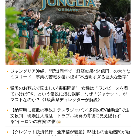
ジャングリア沖縄、開業1周年で「経済効果494億円」の大きな
ミスリード 事業の苦戦を覆い隠す“不透明すぎる巨大な数字”
猛暑のお葬式で悩ましい“喪服問題” 女性は「ワンピースを着
ていけばOK」という俗説に潜む誤解、なぜ「ジャケット」が
マストなのか？《1級葬祭ディレクターが解説》
【納車時に複数の事故】テスラジャパン“多額のEV補助金”で注
文殺到、現場は大混乱 トラブル続発の背後に見え隠れす
る“イーロンの右腕”の影
【クレジット決済代行・全東信が破産】63社もの金融機関が融