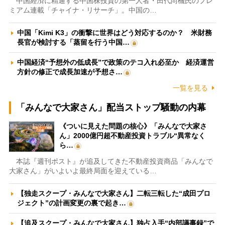
中国経済に精通する中国株投資の第一人者・田代尚機氏のプレ
ミアム連載「チャイナ・リサーチ」。中国の…
中国「Kimi K3」の衝撃に世界はどう対応するのか？ 米財務
長官が検討する「蒸留を行う中国…
中国経済“予想外の低成長”で政策のテコ入れ必至か 経済運営
方針の修正で成長加速が予想さ…
一覧を見る
「みんなで大家さん」配当ストップ騒動の内幕
《ついに見えた問題の核心》「みんなで大家さ
ん」2000億円超不動産投資トラブル“異常なく
ら…
本誌『週刊ポスト』が追及してきた不動産投資商品「みんなで
大家さん」がいよいよ最終局面を迎えている…
【独走スクープ・みんなで大家さん】二転三転した“成田プロ
ジェクト”の計画変更の裏で起き…
【追及スクープ・みんなで大家さん】独占入手“内部議事録”で