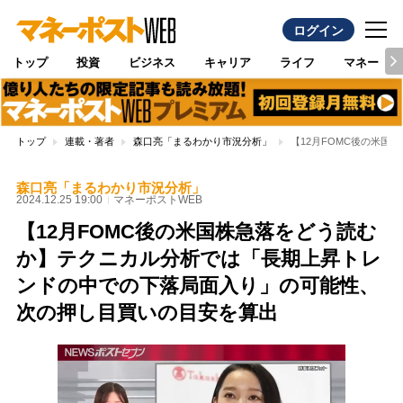
ログイン
トップ
投資
ビジネス
キャリア
ライフ
マネー
トップ
連載・著者
森口亮「まるわかり市況分析」
【12月FOMC後の米
森口亮「まるわかり市況分析」
2024.12.25 19:00
マネーポストWEB
【12月FOMC後の米国株急落をどう読む
か】テクニカル分析では「長期上昇トレ
ンドの中での下落局面入り」の可能性、
次の押し目買いの目安を算出