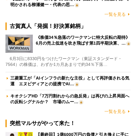
明かされる柳瀬健一・代表の思…
一覧を見る
古賀真人「発掘！好決算銘柄」
《株価34％急落のワークマンに特大反転の期待》
6月の売上低迷を吹き飛ばす第1四半期決算、…
6月3日に8330円をつけたワークマン（東証スタンダード・
7564）の株価は、わずか1カ月あまりで約34％下落…
三菱重工が「AIインフラの新たな主役」として再評価される気
運 エヌビディアとの提携でAI…
キオクシアHD「7万円割れからの急反発」は再びの上昇局面へ
の反転シグナルか？ 市場のムー…
一覧を見る
突然マルサがやって来た！
【最終回】1億6000万円の負債と引き換えに手に