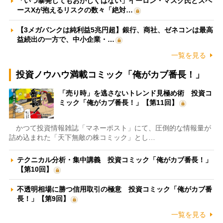
「いつ暴発してもおかしくはない」イーロン・マスク氏とスペ
ースXが抱えるリスクの数々「絶対…
【3メガバンクは純利益5兆円超】銀行、商社、ゼネコンは最高
益続出の一方で、中小企業・…
一覧を見る
投資ノウハウ満載コミック「俺がカブ番長！」
「売り時」を逃さないトレンド見極め術 投資コ
ミック「俺がカブ番長！」【第11回】
かつて投資情報雑誌「マネーポスト」にて、圧倒的な情報量が
詰め込まれた「天下無敵の株コミック」とし…
テクニカル分析・集中講義 投資コミック「俺がカブ番長！」
【第10回】
不透明相場に勝つ信用取引の極意 投資コミック「俺がカブ番
長！」【第9回】
一覧を見る