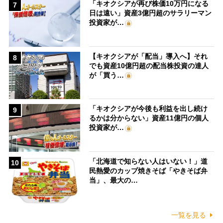
「キオクシアが再び株価10万円になる
7
日は遠い」資産3億円超のサラリーマン
投資家が…
【キオクシアが「配当」導入へ】それ
8
でも資産10億円超の配当株投資の達人
が「買う…
「キオクシアが今後も利益を出し続け
9
るかは分からない」資産11億円の個人
投資家が…
「北海道で知らない人はいない！」道
10
民熱愛のカップ焼きそば「やきそば弁
当」、最大の…
一覧を見る