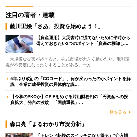
注目の著者・連載
藤川里絵「さあ、投資を始めよう！」
【資産運用】大災害時に慌てないために平時から
備えておきたい3つのポイント「資産の棚卸し…
大規模な災害が起きると、株式市場が大きく動いたり、取引環
境が不安定になったりすることがある。一方…
5年ぶり改訂の「CGコード」、何が変わったのかポイントを解
説 企業に成長投資の具体的な説…
【令和のPKOか】GPIFをめぐる片山財務相の「円資産への投
資拡大」発言の波紋 「国債重視」…
一覧を見る
森口亮「まるわかり市況分析」
「トレンド転換のスイッチになり得る」“介入慣