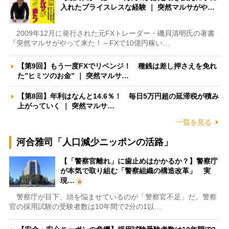
入れたプライスレスな経験 ｜ 突然マルサがや…
2009年12月に発行された元FXトレーダー・磯貝清明氏の著書
『突然マルサがやって来た！～FXで10億円稼い…
【第9回】もう一度FXでリベンジ！ 種銭は差し押さえを免れ
た”ヒミツのお金” ｜ 突然マルサ…
【第8回】年利はなんと14.6％！ 毎日5万円超の延滞税が積み
上がっていく ｜ 突然マルサ…
一覧を見る
河合雅司「人口減少ニッポンの活路」
【「警察官離れ」に歯止めはかかるか？】警察庁
が本気で取り組む「警察組織の構造改革」 実
現…
警察庁が目下、頭を悩ませているのが「警察官不足」だ。警察
官の採用試験の受験者数は10年間で2分の1以…