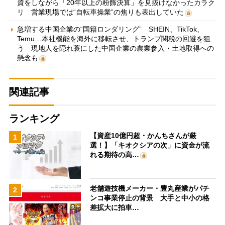
資をしながら「20年以上の粉飾決算」を見抜けなかったカラク
リ 営業現場では“自転車操業”の焦りも表出していた
急増する中国企業の“国籍ロンダリング” SHEIN、TikTok、
Temu…本社機能を海外に移転させ、トランプ関税の回避を狙
う 現地人を隠れ蓑にした中国企業の農業参入・土地取得への
懸念も
関連記事
ランキング
【資産10億円超・かんちさんが厳
1
選！】「キオクシアの次」に資金が流
れる期待の高…
老舗遊技機メーカー・豊丸産業がパチ
2
ンコ事業停止の背景 大手と中小の格
差拡大に拍車…