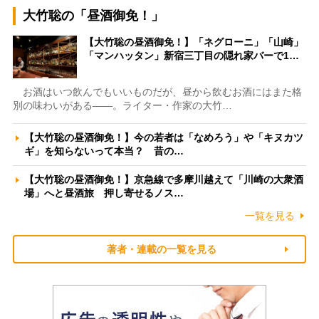
大竹聡の「昼酒御免！」
【大竹聡の昼酒御免！】「ネグローニ」「山崎」
「マンハッタン」新宿三丁目の隠れ家バーで1…
お酒はいつ飲んでもいいものだが、昼から飲むお酒にはまた格
別の味わいがある――。ライター・作家の大竹…
【大竹聡の昼酒御免！】今の若者は「なめろう」や「キヌカツ
ギ」を知らないって本当？ 昔の…
【大竹聡の昼酒御免！】京急線で多摩川越えて「川崎の大衆酒
場」へと昼酒旅 押し寄せるノス…
一覧を見る
著者・連載の一覧を見る