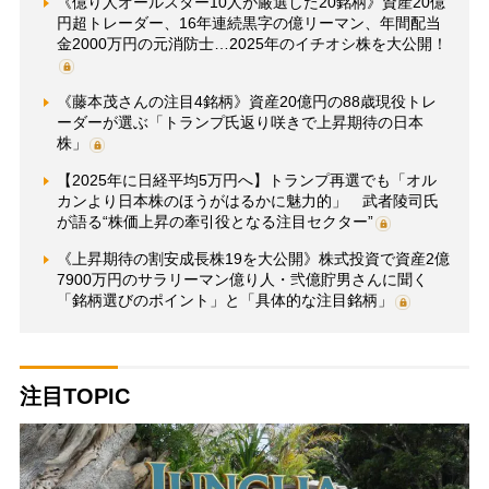
《億り人オールスター10人が厳選した20銘柄》資産20億
円超トレーダー、16年連続黒字の億リーマン、年間配当
金2000万円の元消防士…2025年のイチオシ株を大公開！
《藤本茂さんの注目4銘柄》資産20億円の88歳現役トレ
ーダーが選ぶ「トランプ氏返り咲きで上昇期待の日本
株」
【2025年に日経平均5万円へ】トランプ再選でも「オル
カンより日本株のほうがはるかに魅力的」 武者陵司氏
が語る“株価上昇の牽引役となる注目セクター”
《上昇期待の割安成長株19を大公開》株式投資で資産2億
7900万円のサラリーマン億り人・弐億貯男さんに聞く
「銘柄選びのポイント」と「具体的な注目銘柄」
注目TOPIC