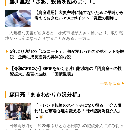
藤川里絵「さあ、投資を始めよう！」
【資産運用】大災害時に慌てないために平時から
備えておきたい3つのポイント「資産の棚卸し…
大規模な災害が起きると、株式市場が大きく動いたり、取引環
境が不安定になったりすることがある。一方…
5年ぶり改訂の「CGコード」、何が変わったのかポイントを解
説 企業に成長投資の具体的な説…
【令和のPKOか】GPIFをめぐる片山財務相の「円資産への投
資拡大」発言の波紋 「国債重視」…
一覧を見る
森口亮「まるわかり市況分析」
「トレンド転換のスイッチになり得る」“介入慣
れ”した市場心理を変える「日米協調為替介入」
…
日米両政府が、約28年ぶりとなる円買いの協調介入に踏み切っ