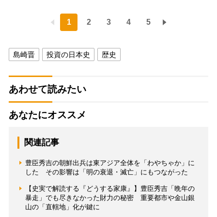
1
2
3
4
5
島崎晋
投資の日本史
歴史
あわせて読みたい
あなたにオススメ
関連記事
豊臣秀吉の朝鮮出兵は東アジア全体を「わやちゃか」に
した その影響は「明の衰退・滅亡」にもつながった
【史実で解読する『どうする家康』】豊臣秀吉「晩年の
暴走」でも尽きなかった財力の秘密 重要都市や金山銀
山の「直轄地」化が鍵に