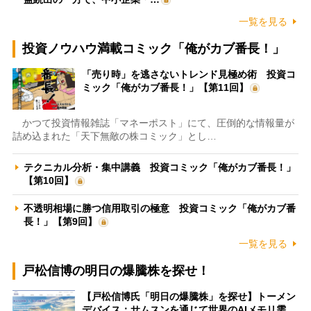
一覧を見る
投資ノウハウ満載コミック「俺がカブ番長！」
「売り時」を逃さないトレンド見極め術 投資コ
ミック「俺がカブ番長！」【第11回】
かつて投資情報雑誌「マネーポスト」にて、圧倒的な情報量が
詰め込まれた「天下無敵の株コミック」とし…
テクニカル分析・集中講義 投資コミック「俺がカブ番長！」
【第10回】
不透明相場に勝つ信用取引の極意 投資コミック「俺がカブ番
長！」【第9回】
一覧を見る
戸松信博の明日の爆騰株を探せ！
【戸松信博氏「明日の爆騰株」を探せ】トーメン
デバイス：サムスンを通じて世界のAIメモリ需