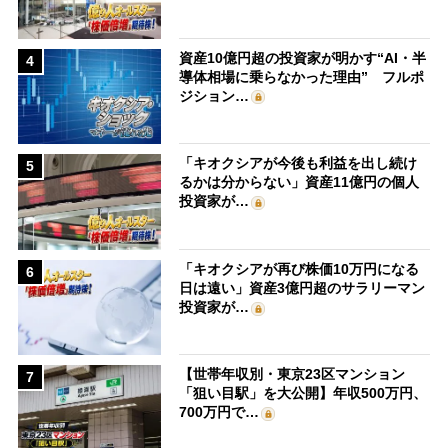
資産10億円超の投資家が明かす“AI・半
4
導体相場に乗らなかった理由” フルポ
ジション…
「キオクシアが今後も利益を出し続け
5
るかは分からない」資産11億円の個人
投資家が…
「キオクシアが再び株価10万円になる
6
日は遠い」資産3億円超のサラリーマン
投資家が…
【世帯年収別・東京23区マンション
7
「狙い目駅」を大公開】年収500万円、
700万円で…