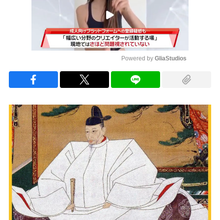
Powered by 
GliaStudios
Mute