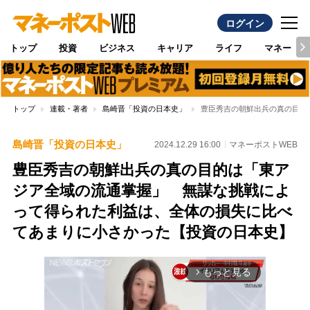
ログイン
トップ
投資
ビジネス
キャリア
ライフ
マネー
トップ
連載・著者
島崎晋「投資の日本史」
豊臣秀吉の朝鮮出兵の真の目的
島崎晋「投資の日本史」
2024.12.29 16:00
マネーポストWEB
豊臣秀吉の朝鮮出兵の真の目的は「東ア
ジア全域の流通掌握」 無謀な挑戦によ
って得られた利益は、全体の損失に比べ
てあまりに小さかった【投資の日本史】
もっと見る
arrow_forward_ios