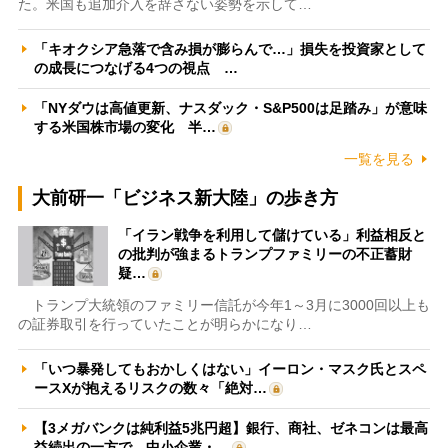
た。米国も追加介入を辞さない姿勢を示して…
「キオクシア急落で含み損が膨らんで…」損失を投資家として
の成長につなげる4つの視点 …
「NYダウは高値更新、ナスダック・S&P500は足踏み」が意味
する米国株市場の変化 半…
一覧を見る
大前研一「ビジネス新大陸」の歩き方
「イラン戦争を利用して儲けている」利益相反と
の批判が強まるトランプファミリーの不正蓄財
疑…
トランプ大統領のファミリー信託が今年1～3月に3000回以上も
の証券取引を行っていたことが明らかになり…
「いつ暴発してもおかしくはない」イーロン・マスク氏とスペ
ースXが抱えるリスクの数々「絶対…
【3メガバンクは純利益5兆円超】銀行、商社、ゼネコンは最高
益続出の一方で、中小企業・…