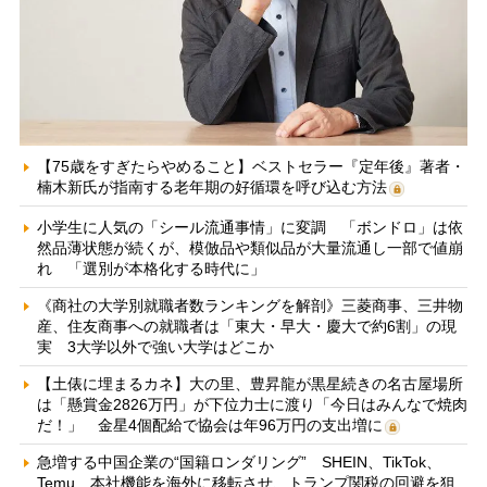
【75歳をすぎたらやめること】ベストセラー『定年後』著者・
楠木新氏が指南する老年期の好循環を呼び込む方法
小学生に人気の「シール流通事情」に変調 「ボンドロ」は依
然品薄状態が続くが、模倣品や類似品が大量流通し一部で値崩
れ 「選別が本格化する時代に」
《商社の大学別就職者数ランキングを解剖》三菱商事、三井物
産、住友商事への就職者は「東大・早大・慶大で約6割」の現
実 3大学以外で強い大学はどこか
【土俵に埋まるカネ】大の里、豊昇龍が黒星続きの名古屋場所
は「懸賞金2826万円」が下位力士に渡り「今日はみんなで焼肉
だ！」 金星4個配給で協会は年96万円の支出増に
急増する中国企業の“国籍ロンダリング” SHEIN、TikTok、
Temu…本社機能を海外に移転させ、トランプ関税の回避を狙