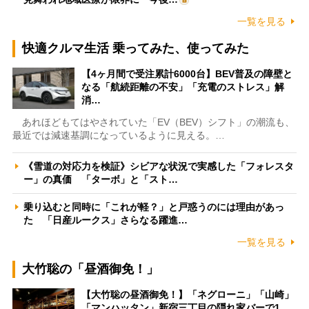
一覧を見る
快適クルマ生活 乗ってみた、使ってみた
【4ヶ月間で受注累計6000台】BEV普及の障壁と
なる「航続距離の不安」「充電のストレス」解
消…
あれほどもてはやされていた「EV（BEV）シフト」の潮流も、
最近では減速基調になっているように見える。…
《雪道の対応力を検証》シビアな状況で実感した「フォレスタ
ー」の真価 「ターボ」と「スト…
乗り込むと同時に「これが軽？」と戸惑うのには理由があっ
た 「日産ルークス」さらなる躍進…
一覧を見る
大竹聡の「昼酒御免！」
【大竹聡の昼酒御免！】「ネグローニ」「山崎」
「マンハッタン」新宿三丁目の隠れ家バーで1…