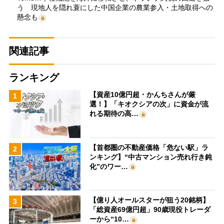
う 現地人を隠れ蓑にした中国企業の農業参入・土地取得への
懸念も
関連記事
ランキング
【資産10億円超・かんちさんが厳
1
選！】「キオクシアの次」に資金が流
れる期待の高…
【首都圏の不動産価格「危ない駅」ラ
2
ンキング】“中古マンション売れ行き鈍
化”のワー…
【億り人オールスターが狙う20銘柄】
3
「総資産69億円超」90歳現役トレーダ
ーから“10…