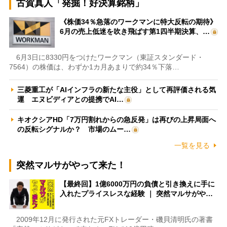
古賀真人「発掘！好決算銘柄」
《株価34％急落のワークマンに特大反転の期待》
6月の売上低迷を吹き飛ばす第1四半期決算、…
6月3日に8330円をつけたワークマン（東証スタンダード・
7564）の株価は、わずか1カ月あまりで約34％下落…
三菱重工が「AIインフラの新たな主役」として再評価される気
運 エヌビディアとの提携でAI…
キオクシアHD「7万円割れからの急反発」は再びの上昇局面へ
の反転シグナルか？ 市場のムー…
一覧を見る
突然マルサがやって来た！
【最終回】1億6000万円の負債と引き換えに手に
入れたプライスレスな経験 ｜ 突然マルサがや…
2009年12月に発行された元FXトレーダー・磯貝清明氏の著書