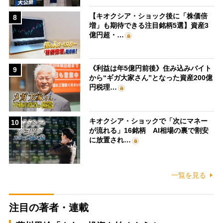
【キオクシア・ショック後に「株価倍
8
増」も期待できる注目銘柄5選】資産3
億円超・…
《利益は年5億円前後》住み込みバイト
9
から“ギガ大家さん”となった資産200億
円税理…
キオクシア・ショックで「次にマネー
10
が流れる」16銘柄 AI相場の裏で割安
に放置され…
一覧を見る
注目の著者・連載