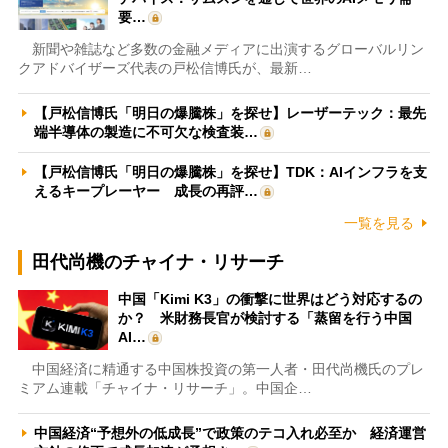
要…
新聞や雑誌など多数の金融メディアに出演するグローバルリン
クアドバイザーズ代表の戸松信博氏が、最新…
【戸松信博氏「明日の爆騰株」を探せ】レーザーテック：最先
端半導体の製造に不可欠な検査装…
【戸松信博氏「明日の爆騰株」を探せ】TDK：AIインフラを支
えるキープレーヤー 成長の再評…
一覧を見る
田代尚機のチャイナ・リサーチ
中国「Kimi K3」の衝撃に世界はどう対応するの
か？ 米財務長官が検討する「蒸留を行う中国
AI…
中国経済に精通する中国株投資の第一人者・田代尚機氏のプレ
ミアム連載「チャイナ・リサーチ」。中国企…
中国経済“予想外の低成長”で政策のテコ入れ必至か 経済運営