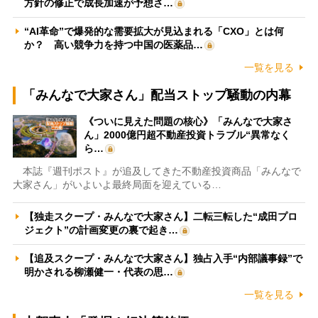
方針の修正で成長加速が予想さ…
“AI革命”で爆発的な需要拡大が見込まれる「CXO」とは何
か？ 高い競争力を持つ中国の医薬品…
一覧を見る
「みんなで大家さん」配当ストップ騒動の内幕
《ついに見えた問題の核心》「みんなで大家さ
ん」2000億円超不動産投資トラブル“異常なく
ら…
本誌『週刊ポスト』が追及してきた不動産投資商品「みんなで
大家さん」がいよいよ最終局面を迎えている…
【独走スクープ・みんなで大家さん】二転三転した“成田プロ
ジェクト”の計画変更の裏で起き…
【追及スクープ・みんなで大家さん】独占入手“内部議事録”で
明かされる柳瀬健一・代表の思…
一覧を見る