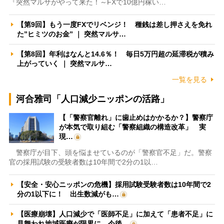
『突然マルサがやって来た！～FXで10億円稼い…
【第9回】もう一度FXでリベンジ！ 種銭は差し押さえを免れ
た”ヒミツのお金” ｜ 突然マルサ…
【第8回】年利はなんと14.6％！ 毎日5万円超の延滞税が積み
上がっていく ｜ 突然マルサ…
一覧を見る
河合雅司「人口減少ニッポンの活路」
【「警察官離れ」に歯止めはかかるか？】警察庁
が本気で取り組む「警察組織の構造改革」 実
現…
警察庁が目下、頭を悩ませているのが「警察官不足」だ。警察
官の採用試験の受験者数は10年間で2分の1以…
【安全・安心ニッポンの危機】採用試験受験者数は10年間で2
分の1以下に！ 出生数減がも…
【医療崩壊】人口減少で「医師不足」に加えて「患者不足」に
見舞われ地域医療が限界に 今後…