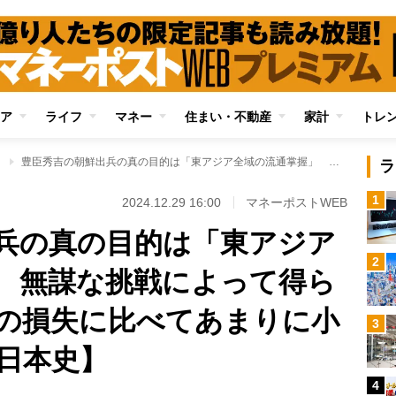
ア
ライフ
マネー
住まい・不動産
家計
トレ
」
豊臣秀吉の朝鮮出兵の真の目的は「東アジア全域の流通掌握」 無謀な挑戦によって得られた利益は、全体の損失に比べてあまりに小さかった【投資の日本史】
ラ
1
2024.12.29 16:00
マネーポストWEB
兵の真の目的は「東アジア
2
 無謀な挑戦によって得ら
の損失に比べてあまりに小
3
日本史】
4