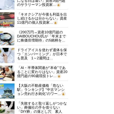
になる日は遠い」資産3億円超
のサラリーマン投資家…
「キオクシアが今後も利益を出
し続けるかは分からない」資産
11億円の個人投資家…
《200万円→資産10億円超の
DAIBOUCHOU氏が「年末まで
に株価倍増期待」の5銘柄を…
ドライアイスを使わず遺体を保
つ「エンバーミング」が日本で
も普及 1～2週間は…
「AI・半導体関連が“本命”であ
ることに変わりはない」資産20
億円超の90歳現役トレ…
【大阪の不動産価格「危ない
駅」ランキング】“中古マンシ
ョン売れ行き鈍化”のワー…
「失敗すると取り返しがつかな
い」葬儀社の手を借りない
「DIY葬」の落とし穴 素人