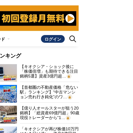
ンド
ログイン
ンキング
【キオクシア・ショック後に
「株価倍増」も期待できる注目
銘柄5選】資産3億円超…
【首都圏の不動産価格「危ない
駅」ランキング】“中古マンシ
ョン売れ行き鈍化”のワ…
【億り人オールスターが狙う20
銘柄】「総資産69億円超」90歳
現役トレーダーから“1…
「キオクシアが再び株価10万円