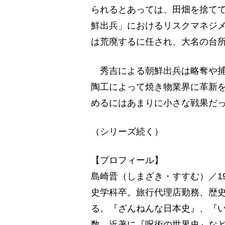
られるとあっては、田畑を捨て
鮮出兵」におけるリスクマネジ
は荒廃するに任され、大名の台
秀吉による朝鮮出兵は略奪や捕
陶工によって焼き物業界に革新
めるにはあまりに小さな戦果だ
（シリーズ続く）
【プロフィール】
島崎晋（しまざき・すすむ）／1
史学科卒。旅行代理店勤務、歴
る。『ざんねんな日本史』、『
数。近著に『呪術の世界史』な