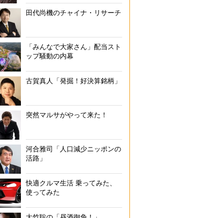
田代尚機のチャイナ・リサーチ
「みんなで大家さん」配当スト
ップ騒動の内幕
古賀真人「発掘！好決算銘柄」
突然マルサがやって来た！
河合雅司「人口減少ニッポンの
活路」
快適クルマ生活 乗ってみた、
使ってみた
大竹聡の「昼酒御免！」