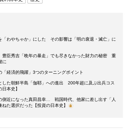
を「わやちゃか」にした その影響は「明の衰退・滅亡」に
】豊臣秀吉「晩年の暴走」でも尽きなかった財力の秘密 重
鍵に
の「経済的飛躍」3つのターニングポイント
とした朝鮮半島「伽耶」への進出 200年超に及ぶ出兵コス
の日本史】
の側近になった真田昌幸… 戦国時代、他家に差し出す「人
兼ねた選択だった【投資の日本史】