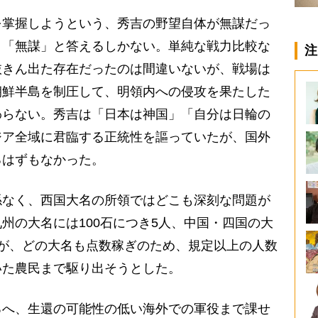
掌握しようという、秀吉の野望自体が無謀だっ
り「無謀」と答えるしかない。単純な戦力比較な
注
抜きん出た存在だったのは間違いないが、戦場は
朝鮮半島を制圧して、明領内への侵攻を果たした
わらない。秀吉は「日本は神国」「自分は日輪の
ジア全域に君臨する正統性を謳っていたが、国外
るはずもなかった。
なく、西国大名の所領ではどこも深刻な問題が
州の大名には100石につき5人、中国・四国の大
が、どの大名も点数稼ぎのため、規定以上の人数
いた農民まで駆り出そうとした。
へ、生還の可能性の低い海外での軍役まで課せ