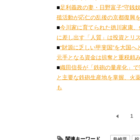
■
足利義政の妻・日野富子“守銭
殖活動が応仁の乱後の京都復興
■
今川家に育てられた徳川家康、
に差し出す「人質」は投資とリ
■
“財源に乏しい甲斐国”を大国
元手となる資金は掠奪と重税頼
■
織田信長が「鉄砲の量産化」で
と主要な鉄砲生産地を掌握、火
も
1
関連キーワード
島崎晋
投