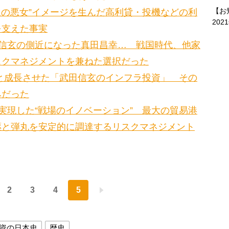
【お
奴の悪女”イメージを生んだ高利貸・投機などの利
202
を支えた事実
信玄の側近になった真田昌幸… 戦国時代、他家
スクマネジメントを兼ねた選択だった
へと成長させた「武田信玄のインフラ投資」 その
みだった
実現した“戦場のイノベーション” 最大の貿易港
薬と弾丸を安定的に調達するリスクマネジメント
2
3
4
5
資の日本史
歴史