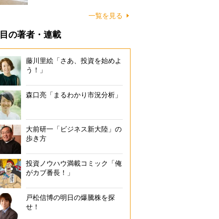
に…
一覧を見る
目の著者・連載
藤川里絵「さあ、投資を始めよ
う！」
森口亮「まるわかり市況分析」
大前研一「ビジネス新大陸」の
歩き方
投資ノウハウ満載コミック「俺
がカブ番長！」
戸松信博の明日の爆騰株を探
せ！