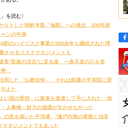
史」を読む〉
かりとした朝鮮半島「伽耶」への進出 200年超
ターンの中身
4割のハイリスク事業が200余年も継続された理
分乗させるリスクマネジメントも
道長“貴族の頂点”に至る道 一条天皇の心を長
攻勢」
活用した「仏教信仰」 それは頼通の平等院に受
を与えた
よい国の受領」に家来を派遣して手に入れた「地
力・人事権・財力の循環が欠かせなかった
」の世を築いた平清盛 “瀬戸内海の掌握と治安
クマネジメントでもあった