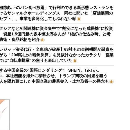
0種類以上のパン食べ放題」で行列のできる新形態レストランを
けるサンマルクホールディングス 同社に聞いた「店舗展開の
セプト」、事業を多角化してもぶれない軸
クシアなどAI関連株に資金集中で“割安になった成長株”に投資
 資産1.5億円超の坂本慎太郎さんが「絶好の仕込み時」と考
防衛・食品銘柄を紹介
レジット決済代行・全東信が破産】63社もの金融機関が融資を
がら「20年以上の粉飾決算」を見抜けなかったカラクリ 営業
では“自転車操業”の焦りも表出していた
する中国企業の“国籍ロンダリング” SHEIN、TikTok、
mu…本社機能を海外に移転させ、トランプ関税の回避を狙う
人を隠れ蓑にした中国企業の農業参入・土地取得への懸念も