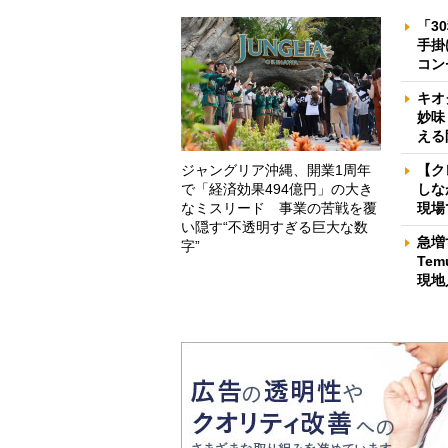
「3
手掛
コン
キオ
妙味
える
ジャングリア沖縄、開業1周年
【ク
で「経済効果494億円」の大き
しな
なミスリード 事業の苦戦を覆
現場
い隠す“不透明すぎる巨大な数
急増
字”
Te
現地