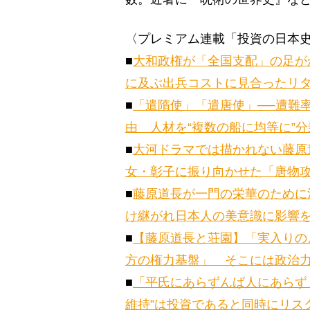
〈プレミアム連載「投資の日本
■
大和政権が「全国支配」の足が
に及ぶ出兵コストに見合ったリ
■
「遣隋使」「遣唐使」──遭難率
由 人材を“複数の船に均等に”
■
大河ドラマでは描かれない藤原
女・彰子に振り向かせた「唐物
■
藤原道長が一門の栄華のために
け継がれ日本人の美意識に影響
■
【藤原道長と荘園】「実入りの
方の権力基盤」 そこには政治
■
「平氏にあらずんば人にあらず
維持”は投資であると同時にリス