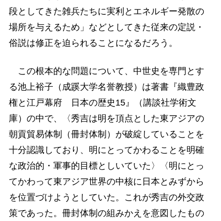
段としてきた雑兵たちに実利とエネルギー発散の
場所を与えるため」などとしてきた従来の定説・
俗説は修正を迫られることになるだろう。
この根本的な問題について、中世史を専門とす
る池上裕子（成蹊大学名誉教授）は著書『織豊政
権と江戸幕府 日本の歴史15』（講談社学術文
庫）の中で、〈秀吉は明を頂点とした東アジアの
朝貢貿易体制（冊封体制）が破綻していることを
十分認識しており、明にとってかわることを明確
な政治的・軍事的目標としいていた〉〈明にとっ
てかわって東アジア世界の中核に日本とみずから
を位置づけようとしていた。これが秀吉の外交政
策であった。冊封体制の組みかえを意図したもの