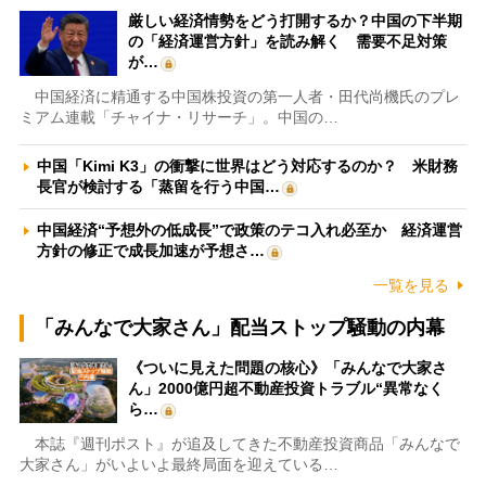
厳しい経済情勢をどう打開するか？中国の下半期
の「経済運営方針」を読み解く 需要不足対策
が…
中国経済に精通する中国株投資の第一人者・田代尚機氏のプレ
ミアム連載「チャイナ・リサーチ」。中国の…
中国「Kimi K3」の衝撃に世界はどう対応するのか？ 米財務
長官が検討する「蒸留を行う中国…
中国経済“予想外の低成長”で政策のテコ入れ必至か 経済運営
方針の修正で成長加速が予想さ…
一覧を見る
「みんなで大家さん」配当ストップ騒動の内幕
《ついに見えた問題の核心》「みんなで大家さ
ん」2000億円超不動産投資トラブル“異常なく
ら…
本誌『週刊ポスト』が追及してきた不動産投資商品「みんなで
大家さん」がいよいよ最終局面を迎えている…