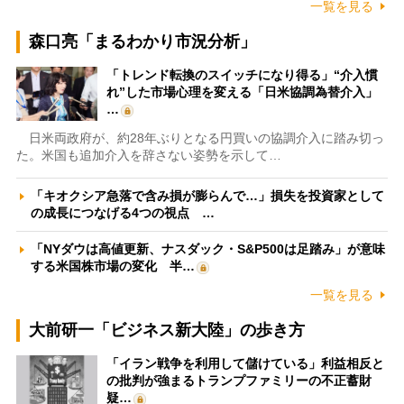
一覧を見る
森口亮「まるわかり市況分析」
「トレンド転換のスイッチになり得る」“介入慣
れ”した市場心理を変える「日米協調為替介入」
…
日米両政府が、約28年ぶりとなる円買いの協調介入に踏み切っ
た。米国も追加介入を辞さない姿勢を示して…
「キオクシア急落で含み損が膨らんで…」損失を投資家として
の成長につなげる4つの視点 …
「NYダウは高値更新、ナスダック・S&P500は足踏み」が意味
する米国株市場の変化 半…
一覧を見る
大前研一「ビジネス新大陸」の歩き方
「イラン戦争を利用して儲けている」利益相反と
の批判が強まるトランプファミリーの不正蓄財
疑…