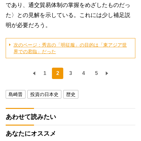
であり、通交貿易体制の掌握をめざしたものだっ
た〉との見解を示している。これには少し補足説
明が必要だろう。
次のページ：秀吉の「明征服」の目的は「東アジア世
界での君臨」だった
1
2
3
4
5
島崎晋
投資の日本史
歴史
あわせて読みたい
あなたにオススメ