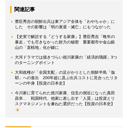
関連記事
豊臣秀吉の朝鮮出兵は東アジア全体を「わやちゃか」に
した その影響は「明の衰退・滅亡」にもつながった
【史実で解読する『どうする家康』】豊臣秀吉「晩年の
暴走」でも尽きなかった財力の秘密 重要都市や金山銀
山の「直轄地」化が鍵に
大河ドラマでは描きづらい徳川家康の「経済的飛躍」3つ
のターニングポイント
大和政権が「全国支配」の足がかりとした朝鮮半島「伽
耶」への進出 200年超に及ぶ出兵コストに見合ったリタ
ーンの中身【投資の日本史】
今川家に育てられた徳川家康、信玄の側近になった真田
昌幸… 戦国時代、他家に差し出す「人質」は投資とリ
スクマネジメントを兼ねた選択だった【投資の日本史】