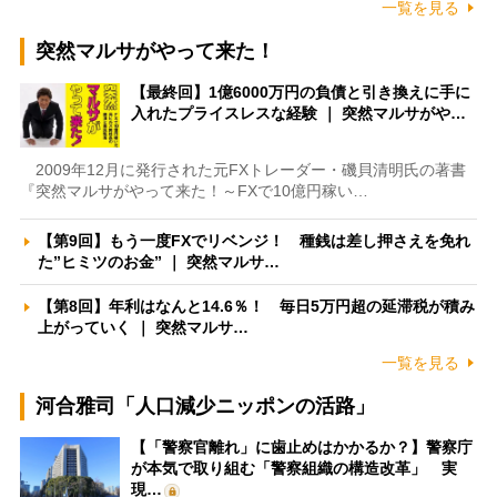
一覧を見る
突然マルサがやって来た！
【最終回】1億6000万円の負債と引き換えに手に
入れたプライスレスな経験 ｜ 突然マルサがや…
2009年12月に発行された元FXトレーダー・磯貝清明氏の著書
『突然マルサがやって来た！～FXで10億円稼い…
【第9回】もう一度FXでリベンジ！ 種銭は差し押さえを免れ
た”ヒミツのお金” ｜ 突然マルサ…
【第8回】年利はなんと14.6％！ 毎日5万円超の延滞税が積み
上がっていく ｜ 突然マルサ…
一覧を見る
河合雅司「人口減少ニッポンの活路」
【「警察官離れ」に歯止めはかかるか？】警察庁
が本気で取り組む「警察組織の構造改革」 実
現…