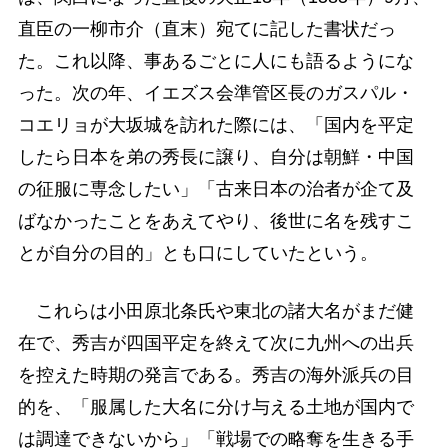
直臣の一柳市介（直末）宛てに記した書状だっ
た。これ以降、事あるごとに人にも語るようにな
った。次の年、イエズス会準管区長のガスパル・
コエリョが大坂城を訪れた際には、「国内を平定
したら日本を弟の秀長に譲り、自分は朝鮮・中国
の征服に専念したい」「古来日本の治者が企て及
ばなかったことをあえてやり、後世に名を残すこ
とが自分の目的」とも口にしていたという。
これらは小田原北条氏や東北の諸大名がまだ健
在で、秀吉が四国平定を終えて次に九州への出兵
を控えた時期の発言である。秀吉の海外派兵の目
的を、「服属した大名に分け与える土地が国内で
は調達できないから」「戦場での略奪を生きる手