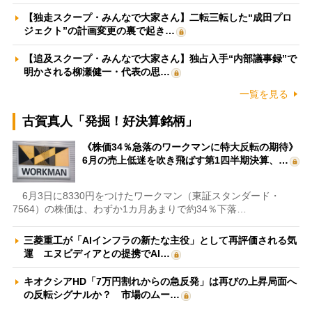
【独走スクープ・みんなで大家さん】二転三転した“成田プロ
ジェクト”の計画変更の裏で起き…
【追及スクープ・みんなで大家さん】独占入手“内部議事録”で
明かされる柳瀬健一・代表の思…
一覧を見る
古賀真人「発掘！好決算銘柄」
《株価34％急落のワークマンに特大反転の期待》
6月の売上低迷を吹き飛ばす第1四半期決算、…
6月3日に8330円をつけたワークマン（東証スタンダード・
7564）の株価は、わずか1カ月あまりで約34％下落…
三菱重工が「AIインフラの新たな主役」として再評価される気
運 エヌビディアとの提携でAI…
キオクシアHD「7万円割れからの急反発」は再びの上昇局面へ
の反転シグナルか？ 市場のムー…