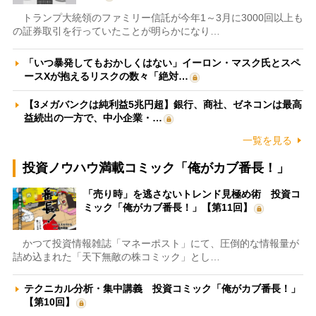
トランプ大統領のファミリー信託が今年1～3月に3000回以上も
の証券取引を行っていたことが明らかになり…
「いつ暴発してもおかしくはない」イーロン・マスク氏とスペ
ースXが抱えるリスクの数々「絶対…
【3メガバンクは純利益5兆円超】銀行、商社、ゼネコンは最高
益続出の一方で、中小企業・…
一覧を見る
投資ノウハウ満載コミック「俺がカブ番長！」
「売り時」を逃さないトレンド見極め術 投資コ
ミック「俺がカブ番長！」【第11回】
かつて投資情報雑誌「マネーポスト」にて、圧倒的な情報量が
詰め込まれた「天下無敵の株コミック」とし…
テクニカル分析・集中講義 投資コミック「俺がカブ番長！」
【第10回】