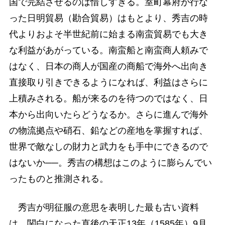
国で完結させるのは惜しすぎる。室町幕府が行な
った日明貿易（勘合貿易）はもとより、秀吉の時
代よりおよそ半世紀前に始まる南蛮貿易でも大き
な利益があがっている。南蛮船と南蛮商人頼みで
はなく、日本の商人が国産の商船で海外へ出向き
直接取り引きできるようになれば、利益はさらに
上積みされる。船が来るのを待つのではなく、日
本から出向いたらどうなるか。さらに進んで海外
の物流拠点や硝石、鉛などの産地を掌握すれば、
世界で敵なしの財力と武力をも手中にできるので
はないか──。秀吉の構想はこのように膨らんでい
ったものと推測される。
秀吉が明征服の意思を表明した最も古い資料
は、関白になった直後の天正13年（1585年）9月、