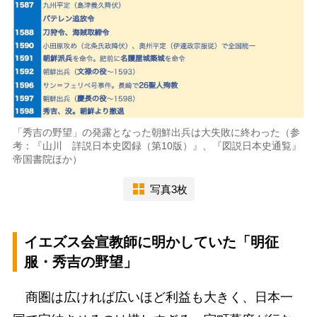
「秀吉の野望」の発露となった朝鮮出兵は大失敗に終わった（参
考：『山川 詳説日本史図録（第10版）』、『図説日本史通覧』
帝国書院ほか）
写真3枚
イエズス会宣教師に明かしていた「明征
服・秀吉の野望」
商圏は広ければ広いほど利益も大きく、日本一