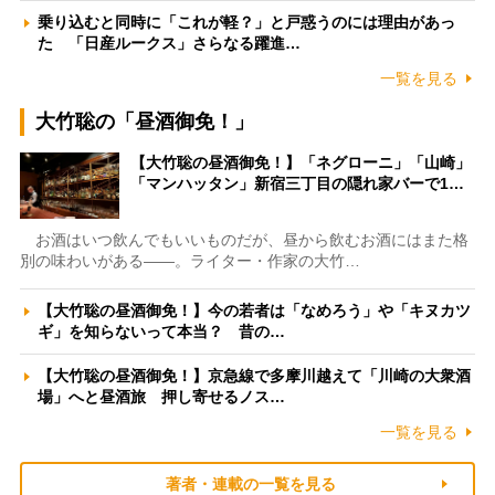
乗り込むと同時に「これが軽？」と戸惑うのには理由があっ
た 「日産ルークス」さらなる躍進…
一覧を見る
大竹聡の「昼酒御免！」
【大竹聡の昼酒御免！】「ネグローニ」「山崎」
「マンハッタン」新宿三丁目の隠れ家バーで1…
お酒はいつ飲んでもいいものだが、昼から飲むお酒にはまた格
別の味わいがある――。ライター・作家の大竹…
【大竹聡の昼酒御免！】今の若者は「なめろう」や「キヌカツ
ギ」を知らないって本当？ 昔の…
【大竹聡の昼酒御免！】京急線で多摩川越えて「川崎の大衆酒
場」へと昼酒旅 押し寄せるノス…
一覧を見る
著者・連載の一覧を見る