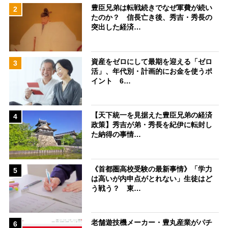
豊臣兄弟は転戦続きでなぜ軍費が続い
2
たのか？ 信長亡き後、秀吉・秀長の
突出した経済…
資産をゼロにして最期を迎える「ゼロ
3
活」、年代別・計画的にお金を使うポ
イント 6…
【天下統一を見据えた豊臣兄弟の経済
4
政策】秀吉が弟・秀長を紀伊に転封し
た納得の事情…
《首都圏高校受験の最新事情》「学力
5
は高いが内申点がとれない」生徒はど
う戦う？ 東…
老舗遊技機メーカー・豊丸産業がパチ
6