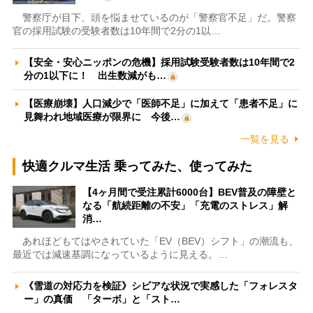
警察庁が目下、頭を悩ませているのが「警察官不足」だ。警察
官の採用試験の受験者数は10年間で2分の1以…
【安全・安心ニッポンの危機】採用試験受験者数は10年間で2
分の1以下に！ 出生数減がも…
【医療崩壊】人口減少で「医師不足」に加えて「患者不足」に
見舞われ地域医療が限界に 今後…
一覧を見る
快適クルマ生活 乗ってみた、使ってみた
【4ヶ月間で受注累計6000台】BEV普及の障壁と
なる「航続距離の不安」「充電のストレス」解
消…
あれほどもてはやされていた「EV（BEV）シフト」の潮流も、
最近では減速基調になっているように見える。…
《雪道の対応力を検証》シビアな状況で実感した「フォレスタ
ー」の真価 「ターボ」と「スト…