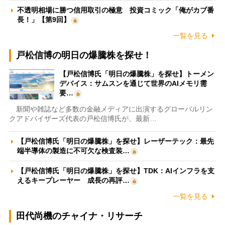
不透明相場に勝つ信用取引の極意 投資コミック「俺がカブ番
長！」【第9回】
一覧を見る
戸松信博の明日の爆騰株を探せ！
【戸松信博氏「明日の爆騰株」を探せ】トーメン
デバイス：サムスンを通じて世界のAIメモリ需
要…
新聞や雑誌など多数の金融メディアに出演するグローバルリン
クアドバイザーズ代表の戸松信博氏が、最新…
【戸松信博氏「明日の爆騰株」を探せ】レーザーテック：最先
端半導体の製造に不可欠な検査装…
【戸松信博氏「明日の爆騰株」を探せ】TDK：AIインフラを支
えるキープレーヤー 成長の再評…
一覧を見る
田代尚機のチャイナ・リサーチ