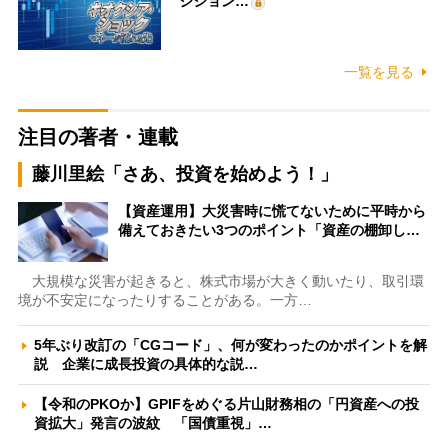
ジション…
一覧を見る
注目の著者・連載
藤川里絵「さあ、投資を始めよう！」
【資産運用】大災害時に慌てないために平時から
備えておきたい3つのポイント「資産の棚卸し…
大規模な災害が起きると、株式市場が大きく動いたり、取引環
境が不安定になったりすることがある。一方…
5年ぶり改訂の「CGコード」、何が変わったのかポイントを解
説 企業に成長投資の具体的な説…
【令和のPKOか】GPIFをめぐる片山財務相の「円資産への投
資拡大」発言の波紋 「国債重視」…