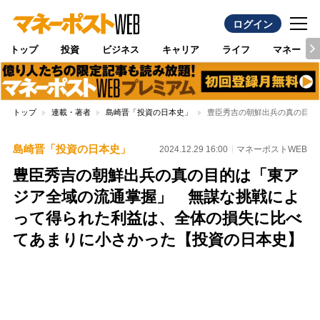
ログイン
トップ
投資
ビジネス
キャリア
ライフ
マネー
トップ
連載・著者
島崎晋「投資の日本史」
豊臣秀吉の朝鮮出兵の真の目的
島崎晋「投資の日本史」
2024.12.29 16:00
マネーポストWEB
豊臣秀吉の朝鮮出兵の真の目的は「東ア
ジア全域の流通掌握」 無謀な挑戦によ
って得られた利益は、全体の損失に比べ
てあまりに小さかった【投資の日本史】
Loaded
:
95.43%
/
Unmute