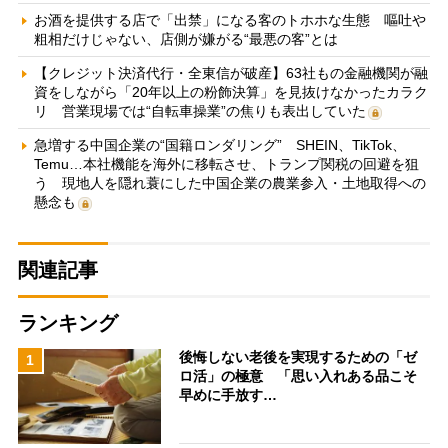
お酒を提供する店で「出禁」になる客のトホホな生態 嘔吐や
粗相だけじゃない、店側が嫌がる“最悪の客”とは
【クレジット決済代行・全東信が破産】63社もの金融機関が融
資をしながら「20年以上の粉飾決算」を見抜けなかったカラク
リ 営業現場では“自転車操業”の焦りも表出していた
急増する中国企業の“国籍ロンダリング” SHEIN、TikTok、
Temu…本社機能を海外に移転させ、トランプ関税の回避を狙
う 現地人を隠れ蓑にした中国企業の農業参入・土地取得への
懸念も
関連記事
ランキング
後悔しない老後を実現するための「ゼ
1
ロ活」の極意 「思い入れある品こそ
早めに手放す…