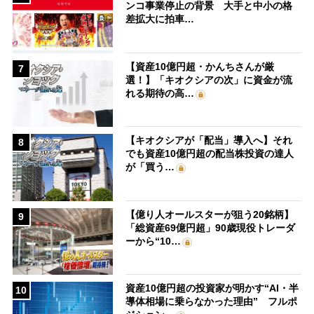
ンコ事業停止の背景 大手と中小の格
差拡大に拍車…
【資産10億円超・かんちさんが厳
7
選！】「キオクシアの次」に資金が流
れる期待の高…
【キオクシアが「配当」導入へ】それ
8
でも資産10億円超の配当株投資の達人
が「買う…
【億り人オールスターが狙う20銘柄】
9
「総資産69億円超」90歳現役トレーダ
ーから“10…
資産10億円超の投資家が明かす“AI・半
10
導体相場に乗らなかった理由” フルポ