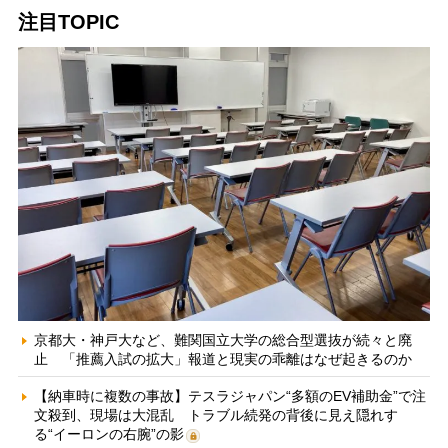
注目TOPIC
京都大・神戸大など、難関国立大学の総合型選抜が続々と廃
止 「推薦入試の拡大」報道と現実の乖離はなぜ起きるのか
【納車時に複数の事故】テスラジャパン“多額のEV補助金”で注
文殺到、現場は大混乱 トラブル続発の背後に見え隠れす
る“イーロンの右腕”の影