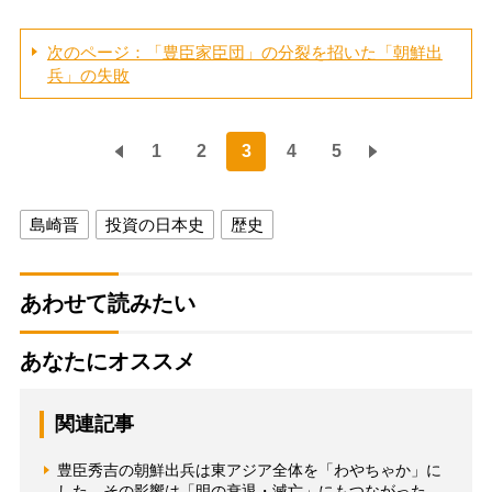
次のページ：「豊臣家臣団」の分裂を招いた「朝鮮出
兵」の失敗
1
2
3
4
5
島崎晋
投資の日本史
歴史
あわせて読みたい
あなたにオススメ
関連記事
豊臣秀吉の朝鮮出兵は東アジア全体を「わやちゃか」に
した その影響は「明の衰退・滅亡」にもつながった