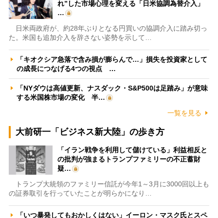
れ”した市場心理を変える「日米協調為替介入」
…
日米両政府が、約28年ぶりとなる円買いの協調介入に踏み切っ
た。米国も追加介入を辞さない姿勢を示して…
「キオクシア急落で含み損が膨らんで…」損失を投資家として
の成長につなげる4つの視点 …
「NYダウは高値更新、ナスダック・S&P500は足踏み」が意味
する米国株市場の変化 半…
一覧を見る
大前研一「ビジネス新大陸」の歩き方
「イラン戦争を利用して儲けている」利益相反と
の批判が強まるトランプファミリーの不正蓄財
疑…
トランプ大統領のファミリー信託が今年1～3月に3000回以上も
の証券取引を行っていたことが明らかになり…
「いつ暴発してもおかしくはない」イーロン・マスク氏とスペ