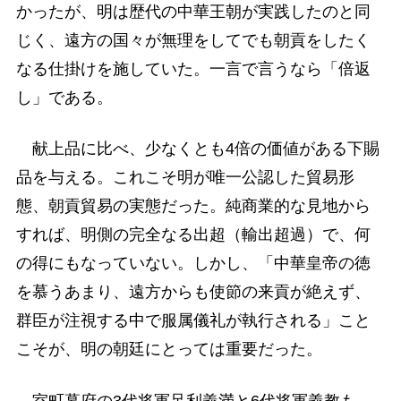
かったが、明は歴代の中華王朝が実践したのと同
じく、遠方の国々が無理をしてでも朝貢をしたく
なる仕掛けを施していた。一言で言うなら「倍返
し」である。
献上品に比べ、少なくとも4倍の価値がある下賜
品を与える。これこそ明が唯一公認した貿易形
態、朝貢貿易の実態だった。純商業的な見地から
すれば、明側の完全なる出超（輸出超過）で、何
の得にもなっていない。しかし、「中華皇帝の徳
を慕うあまり、遠方からも使節の来貢が絶えず、
群臣が注視する中で服属儀礼が執行される」こと
こそが、明の朝廷にとっては重要だった。
室町幕府の3代将軍足利義満と6代将軍義教も、