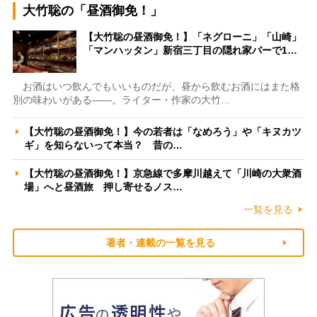
大竹聡の「昼酒御免！」
【大竹聡の昼酒御免！】「ネグローニ」「山崎」
「マンハッタン」新宿三丁目の隠れ家バーで1…
お酒はいつ飲んでもいいものだが、昼から飲むお酒にはまた格
別の味わいがある――。ライター・作家の大竹…
【大竹聡の昼酒御免！】今の若者は「なめろう」や「キヌカツ
ギ」を知らないって本当？ 昔の…
【大竹聡の昼酒御免！】京急線で多摩川越えて「川崎の大衆酒
場」へと昼酒旅 押し寄せるノス…
一覧を見る
著者・連載の一覧を見る