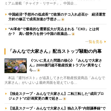
ミアム連載「チャイナ・リサーチ」。中国企…
中国経済“予想外の低成長”で政策のテコ入れ必至か 経済運営
方針の修正で成長加速が予想さ…
“AI革命”で爆発的な需要拡大が見込まれる「CXO」とは何
か？ 高い競争力を持つ中国の医薬品…
一覧を見る
「みんなで大家さん」配当ストップ騒動の内幕
《ついに見えた問題の核心》「みんなで大家さ
ん」2000億円超不動産投資トラブル“異常なく
ら…
本誌『週刊ポスト』が追及してきた不動産投資商品「みんなで
大家さん」がいよいよ最終局面を迎えている…
【独走スクープ・みんなで大家さん】二転三転した“成田プロ
ジェクト”の計画変更の裏で起き…
【追及スクープ・みんなで大家さん】独占入手“内部議事録”で