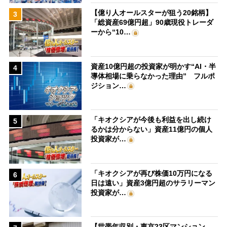
【億り人オールスターが狙う20銘柄】
3
「総資産69億円超」90歳現役トレーダ
ーから“10…
資産10億円超の投資家が明かす“AI・半
4
導体相場に乗らなかった理由” フルポ
ジション…
「キオクシアが今後も利益を出し続け
5
るかは分からない」資産11億円の個人
投資家が…
「キオクシアが再び株価10万円になる
6
日は遠い」資産3億円超のサラリーマン
投資家が…
【世帯年収別・東京23区マンション