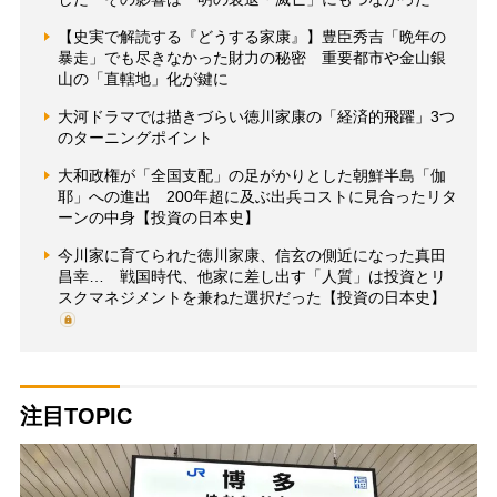
【史実で解読する『どうする家康』】豊臣秀吉「晩年の
暴走」でも尽きなかった財力の秘密 重要都市や金山銀
山の「直轄地」化が鍵に
大河ドラマでは描きづらい徳川家康の「経済的飛躍」3つ
のターニングポイント
大和政権が「全国支配」の足がかりとした朝鮮半島「伽
耶」への進出 200年超に及ぶ出兵コストに見合ったリタ
ーンの中身【投資の日本史】
今川家に育てられた徳川家康、信玄の側近になった真田
昌幸… 戦国時代、他家に差し出す「人質」は投資とリ
スクマネジメントを兼ねた選択だった【投資の日本史】
注目TOPIC