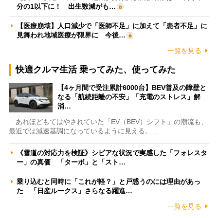
分の1以下に！ 出生数減がも…
【医療崩壊】人口減少で「医師不足」に加えて「患者不足」に
見舞われ地域医療が限界に 今後…
一覧を見る
快適クルマ生活 乗ってみた、使ってみた
【4ヶ月間で受注累計6000台】BEV普及の障壁と
なる「航続距離の不安」「充電のストレス」解
消…
あれほどもてはやされていた「EV（BEV）シフト」の潮流も、
最近では減速基調になっているように見える。…
《雪道の対応力を検証》シビアな状況で実感した「フォレスタ
ー」の真価 「ターボ」と「スト…
乗り込むと同時に「これが軽？」と戸惑うのには理由があっ
た 「日産ルークス」さらなる躍進…
一覧を見る