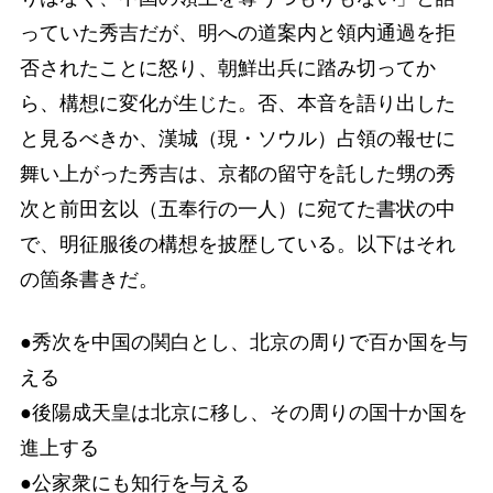
っていた秀吉だが、明への道案内と領内通過を拒
否されたことに怒り、朝鮮出兵に踏み切ってか
ら、構想に変化が生じた。否、本音を語り出した
と見るべきか、漢城（現・ソウル）占領の報せに
舞い上がった秀吉は、京都の留守を託した甥の秀
次と前田玄以（五奉行の一人）に宛てた書状の中
で、明征服後の構想を披歴している。以下はそれ
の箇条書きだ。
●秀次を中国の関白とし、北京の周りで百か国を与
える
●後陽成天皇は北京に移し、その周りの国十か国を
進上する
●公家衆にも知行を与える