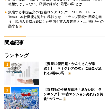
粗相だけじゃない、店側が嫌がる“最悪の客”とは
急増する中国企業の“国籍ロンダリング” SHEIN、TikTok、
Temu…本社機能を海外に移転させ、トランプ関税の回避を狙
う 現地人を隠れ蓑にした中国企業の農業参入・土地取得への
懸念も
関連記事
ランキング
【資産10億円超・かんちさんが厳
1
選！】「キオクシアの次」に資金が流
れる期待の高…
【首都圏の不動産価格「危ない駅」ラ
2
ンキング】“中古マンション売れ行き鈍
化”のワー…