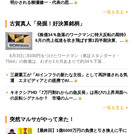
明かされる柳瀬健一・代表の思…
一覧を見る
古賀真人「発掘！好決算銘柄」
《株価34％急落のワークマンに特大反転の期待》
6月の売上低迷を吹き飛ばす第1四半期決算、…
6月3日に8330円をつけたワークマン（東証スタンダード・
7564）の株価は、わずか1カ月あまりで約34％下落…
三菱重工が「AIインフラの新たな主役」として再評価される気
運 エヌビディアとの提携でAI…
キオクシアHD「7万円割れからの急反発」は再びの上昇局面へ
の反転シグナルか？ 市場のムー…
一覧を見る
突然マルサがやって来た！
【最終回】1億6000万円の負債と引き換えに手に