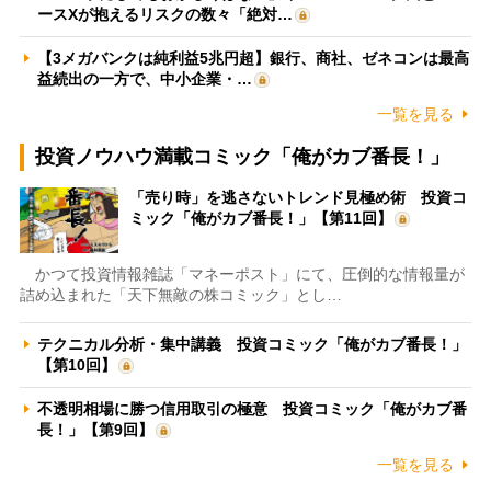
ースXが抱えるリスクの数々「絶対…
【3メガバンクは純利益5兆円超】銀行、商社、ゼネコンは最高
益続出の一方で、中小企業・…
一覧を見る
投資ノウハウ満載コミック「俺がカブ番長！」
「売り時」を逃さないトレンド見極め術 投資コ
ミック「俺がカブ番長！」【第11回】
かつて投資情報雑誌「マネーポスト」にて、圧倒的な情報量が
詰め込まれた「天下無敵の株コミック」とし…
テクニカル分析・集中講義 投資コミック「俺がカブ番長！」
【第10回】
不透明相場に勝つ信用取引の極意 投資コミック「俺がカブ番
長！」【第9回】
一覧を見る