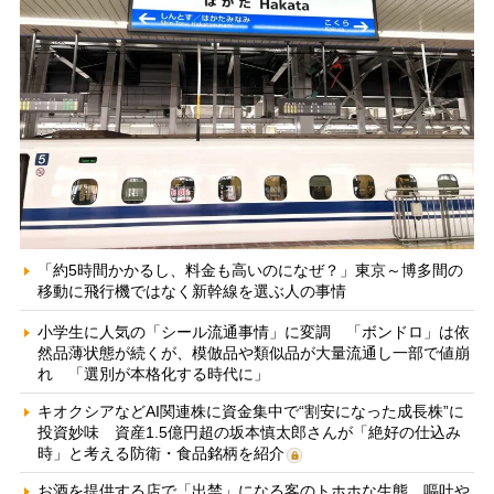
「約5時間かかるし、料金も高いのになぜ？」東京～博多間の
移動に飛行機ではなく新幹線を選ぶ人の事情
小学生に人気の「シール流通事情」に変調 「ボンドロ」は依
然品薄状態が続くが、模倣品や類似品が大量流通し一部で値崩
れ 「選別が本格化する時代に」
キオクシアなどAI関連株に資金集中で“割安になった成長株”に
投資妙味 資産1.5億円超の坂本慎太郎さんが「絶好の仕込み
時」と考える防衛・食品銘柄を紹介
お酒を提供する店で「出禁」になる客のトホホな生態 嘔吐や