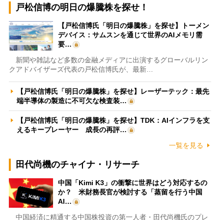
戸松信博の明日の爆騰株を探せ！
【戸松信博氏「明日の爆騰株」を探せ】トーメン
デバイス：サムスンを通じて世界のAIメモリ需
要…
新聞や雑誌など多数の金融メディアに出演するグローバルリン
クアドバイザーズ代表の戸松信博氏が、最新…
【戸松信博氏「明日の爆騰株」を探せ】レーザーテック：最先
端半導体の製造に不可欠な検査装…
【戸松信博氏「明日の爆騰株」を探せ】TDK：AIインフラを支
えるキープレーヤー 成長の再評…
一覧を見る
田代尚機のチャイナ・リサーチ
中国「Kimi K3」の衝撃に世界はどう対応するの
か？ 米財務長官が検討する「蒸留を行う中国
AI…
中国経済に精通する中国株投資の第一人者・田代尚機氏のプレ