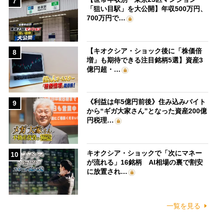
7
「狙い目駅」を大公開】年収500万円、
700万円で…
【キオクシア・ショック後に「株価倍
8
増」も期待できる注目銘柄5選】資産3
億円超・…
《利益は年5億円前後》住み込みバイト
9
から“ギガ大家さん”となった資産200億
円税理…
キオクシア・ショックで「次にマネー
10
が流れる」16銘柄 AI相場の裏で割安
に放置され…
一覧を見る