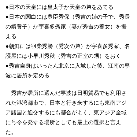
●日本の天皇には皇太子か天皇の弟をあてる
●日本の関白には豊臣秀保（秀吉の姉の子で、秀長
の婿養子）か宇喜多秀家（妻が秀吉の養女）を据
える
●朝鮮には羽柴秀勝（秀次の弟）か宇喜多秀家、名
護屋には小早川秀秋（秀吉の正室の甥）をおく
●秀吉自身はいったん北京に入城した後、江南の寧
波に居所を定める
秀吉が居所に選んだ寧波は日明貿易でも利用さ
れた港湾都市で、日本と行き来するにも東南アジ
ア諸国と通交するにも都合がよく、東アジア全域
に号令を発する場所としても最上の選択と言え
た。