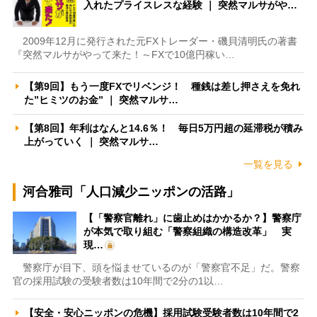
入れたプライスレスな経験 ｜ 突然マルサがや…
2009年12月に発行された元FXトレーダー・磯貝清明氏の著書
『突然マルサがやって来た！～FXで10億円稼い…
【第9回】もう一度FXでリベンジ！ 種銭は差し押さえを免れ
た”ヒミツのお金” ｜ 突然マルサ…
【第8回】年利はなんと14.6％！ 毎日5万円超の延滞税が積み
上がっていく ｜ 突然マルサ…
一覧を見る
河合雅司「人口減少ニッポンの活路」
【「警察官離れ」に歯止めはかかるか？】警察庁
が本気で取り組む「警察組織の構造改革」 実
現…
警察庁が目下、頭を悩ませているのが「警察官不足」だ。警察
官の採用試験の受験者数は10年間で2分の1以…
【安全・安心ニッポンの危機】採用試験受験者数は10年間で2