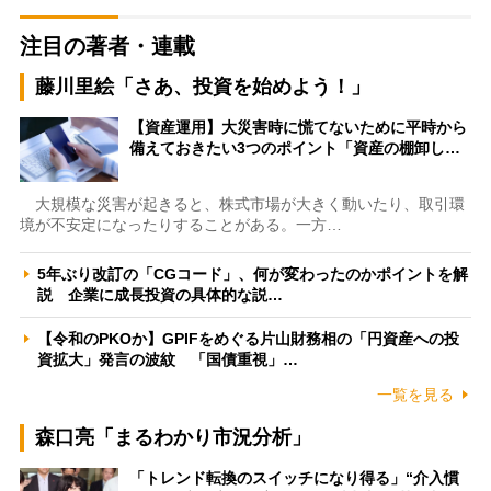
注目の著者・連載
藤川里絵「さあ、投資を始めよう！」
【資産運用】大災害時に慌てないために平時から
備えておきたい3つのポイント「資産の棚卸し…
大規模な災害が起きると、株式市場が大きく動いたり、取引環
境が不安定になったりすることがある。一方…
5年ぶり改訂の「CGコード」、何が変わったのかポイントを解
説 企業に成長投資の具体的な説…
【令和のPKOか】GPIFをめぐる片山財務相の「円資産への投
資拡大」発言の波紋 「国債重視」…
一覧を見る
森口亮「まるわかり市況分析」
「トレンド転換のスイッチになり得る」“介入慣