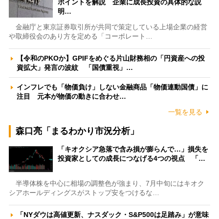
ポイントを解説 企業に成長投資の具体的な説
明…
金融庁と東京証券取引所が共同で策定している上場企業の経営
や取締役会のあり方を定める「コーポレート…
【令和のPKOか】GPIFをめぐる片山財務相の「円資産への投
資拡大」発言の波紋 「国債重視」…
インフレでも「物価負け」しない金融商品「物価連動国債」に
注目 元本が物価の動きに合わせ…
一覧を見る
森口亮「まるわかり市況分析」
「キオクシア急落で含み損が膨らんで…」損失を
投資家としての成長につなげる4つの視点 「…
半導体株を中心に相場の調整色が強まり、7月中旬にはキオク
シアホールディングスがストップ安をつけるな…
「NYダウは高値更新、ナスダック・S&P500は足踏み」が意味