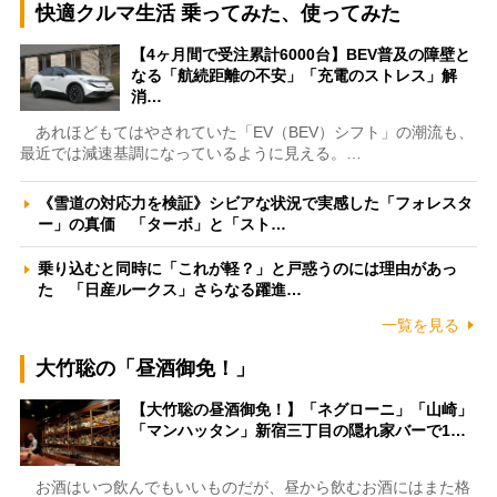
快適クルマ生活 乗ってみた、使ってみた
【4ヶ月間で受注累計6000台】BEV普及の障壁と
なる「航続距離の不安」「充電のストレス」解
消…
あれほどもてはやされていた「EV（BEV）シフト」の潮流も、
最近では減速基調になっているように見える。…
《雪道の対応力を検証》シビアな状況で実感した「フォレスタ
ー」の真価 「ターボ」と「スト…
乗り込むと同時に「これが軽？」と戸惑うのには理由があっ
た 「日産ルークス」さらなる躍進…
一覧を見る
大竹聡の「昼酒御免！」
【大竹聡の昼酒御免！】「ネグローニ」「山崎」
「マンハッタン」新宿三丁目の隠れ家バーで1…
お酒はいつ飲んでもいいものだが、昼から飲むお酒にはまた格