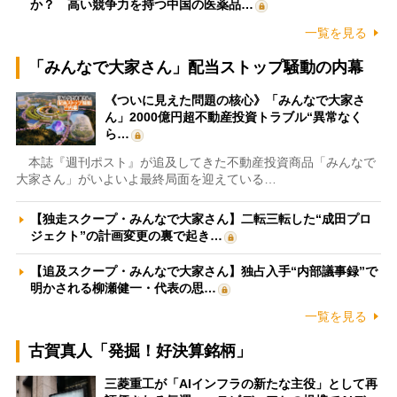
か？ 高い競争力を持つ中国の医薬品…
一覧を見る
「みんなで大家さん」配当ストップ騒動の内幕
《ついに見えた問題の核心》「みんなで大家さ
ん」2000億円超不動産投資トラブル“異常なく
ら…
本誌『週刊ポスト』が追及してきた不動産投資商品「みんなで
大家さん」がいよいよ最終局面を迎えている…
【独走スクープ・みんなで大家さん】二転三転した“成田プロ
ジェクト”の計画変更の裏で起き…
【追及スクープ・みんなで大家さん】独占入手“内部議事録”で
明かされる柳瀬健一・代表の思…
一覧を見る
古賀真人「発掘！好決算銘柄」
三菱重工が「AIインフラの新たな主役」として再