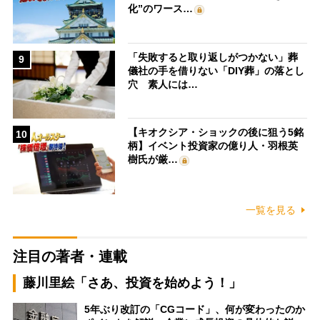
化”のワース…
「失敗すると取り返しがつかない」葬
9
儀社の手を借りない「DIY葬」の落とし
穴 素人には…
【キオクシア・ショックの後に狙う5銘
10
柄】イベント投資家の億り人・羽根英
樹氏が厳…
一覧を見る
注目の著者・連載
藤川里絵「さあ、投資を始めよう！」
5年ぶり改訂の「CGコード」、何が変わったのか