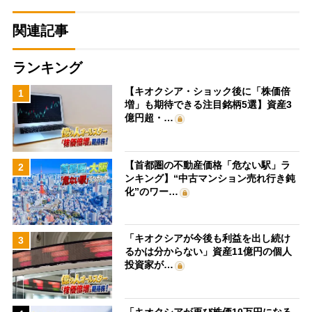
関連記事
ランキング
【キオクシア・ショック後に「株価倍
1
増」も期待できる注目銘柄5選】資産3
億円超・…
【首都圏の不動産価格「危ない駅」ラ
2
ンキング】“中古マンション売れ行き鈍
化”のワー…
「キオクシアが今後も利益を出し続け
3
るかは分からない」資産11億円の個人
投資家が…
「キオクシアが再び株価10万円になる