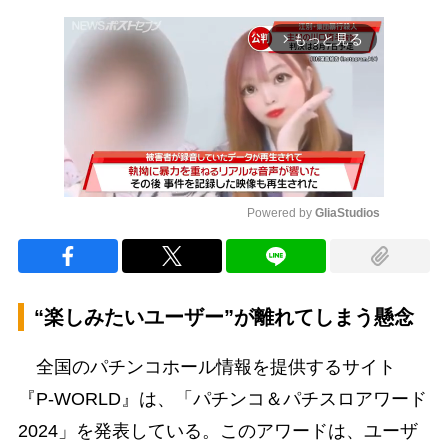
もっと見る
arrow_forward_ios
Powered by 
GliaStudios
Mute
“楽しみたいユーザー”が離れてしまう懸念
全国のパチンコホール情報を提供するサイト
『P-WORLD』は、「パチンコ＆パチスロアワード
2024」を発表している。このアワードは、ユーザ