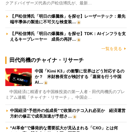
クアドバイザーズ代表の戸松信博氏が、最新…
【戸松信博氏「明日の爆騰株」を探せ】レーザーテック：最先
端半導体の製造に不可欠な検査装…
【戸松信博氏「明日の爆騰株」を探せ】TDK：AIインフラを支
えるキープレーヤー 成長の再評…
一覧を見る
田代尚機のチャイナ・リサーチ
中国「Kimi K3」の衝撃に世界はどう対応するの
か？ 米財務長官が検討する「蒸留を行う中国
AI…
中国経済に精通する中国株投資の第一人者・田代尚機氏のプレ
ミアム連載「チャイナ・リサーチ」。中国企…
中国経済“予想外の低成長”で政策のテコ入れ必至か 経済運営
方針の修正で成長加速が予想さ…
“AI革命”で爆発的な需要拡大が見込まれる「CXO」とは何