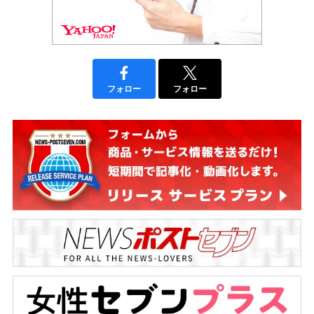
フォロー
フォロー