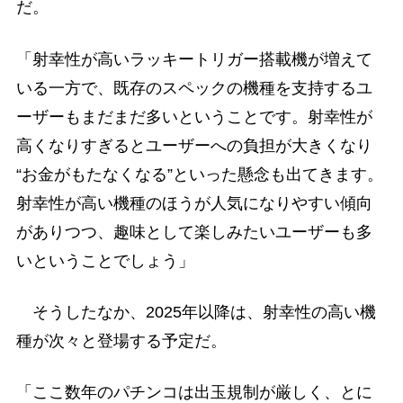
だ。
「射幸性が高いラッキートリガー搭載機が増えて
いる一方で、既存のスペックの機種を支持するユ
ーザーもまだまだ多いということです。射幸性が
高くなりすぎるとユーザーへの負担が大きくなり
“お金がもたなくなる”といった懸念も出てきます。
射幸性が高い機種のほうが人気になりやすい傾向
がありつつ、趣味として楽しみたいユーザーも多
いということでしょう」
そうしたなか、2025年以降は、射幸性の高い機
種が次々と登場する予定だ。
「ここ数年のパチンコは出玉規制が厳しく、とに