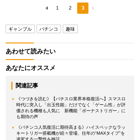
1
2
3
ギャンブル
パチンコ
趣味
あわせて読みたい
あなたにオススメ
関連記事
《つづきを読む》【パチスロ業界本格復活へ】スマスロ
時代に突入し「出玉性能」だけでなく「ゲーム性」が評
価される機種も人気に 新機能「ボーナストリガー」に
も期待の声
《パチンコ人気復活に期待高まる》ハイスペックなラッ
キートリガー搭載機が続々登場、往年の“MAXタイプ”を
凌駕する一撃性を検証