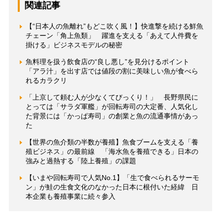
関連記事
【“日本人の魚離れ”もどこ吹く風！】快進撃を続ける鮮魚
チェーン「角上魚類」 躍進を支える「あえて人件費を
掛ける」ビジネスモデルの秘密
魚料理を扱う飲食店の“良し悪し”を見分けるポイント
「アラ汁」を出す店では値段の割に美味しい魚が食べら
れるカラクリ
「上京して頼む人が少なくてびっくり！」 長野県民に
とっては「サラダ軍艦」が回転寿司の大定番、人気化し
た背景には「かっぱ寿司」の創業と魚の流通事情があっ
た
【世界の魚介類の半数が養殖】魚食ブームを支える「養
殖ビジネス」の最前線 「海水魚を養殖できる」日本の
強みと過熱する「陸上養殖」の課題
【いまや回転寿司で人気No.1】「生で食べられるサーモ
ン」が鮭の生食文化のなかった日本に根付いた経緯 日
本企業も養殖事業に続々参入