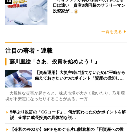
10
日は遠い」資産3億円超のサラリーマン
投資家が…
一覧を見る
注目の著者・連載
藤川里絵「さあ、投資を始めよう！」
【資産運用】大災害時に慌てないために平時から
備えておきたい3つのポイント「資産の棚卸し…
大規模な災害が起きると、株式市場が大きく動いたり、取引環
境が不安定になったりすることがある。一方…
5年ぶり改訂の「CGコード」、何が変わったのかポイントを解
説 企業に成長投資の具体的な説…
【令和のPKOか】GPIFをめぐる片山財務相の「円資産への投