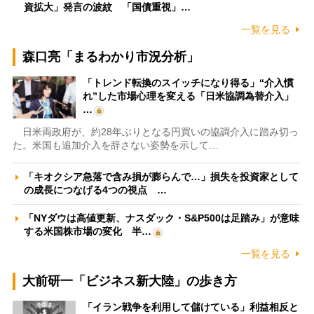
資拡大」発言の波紋 「国債重視」…
一覧を見る
森口亮「まるわかり市況分析」
「トレンド転換のスイッチになり得る」“介入慣
れ”した市場心理を変える「日米協調為替介入」
…
日米両政府が、約28年ぶりとなる円買いの協調介入に踏み切っ
た。米国も追加介入を辞さない姿勢を示して…
「キオクシア急落で含み損が膨らんで…」損失を投資家として
の成長につなげる4つの視点 …
「NYダウは高値更新、ナスダック・S&P500は足踏み」が意味
する米国株市場の変化 半…
一覧を見る
大前研一「ビジネス新大陸」の歩き方
「イラン戦争を利用して儲けている」利益相反と