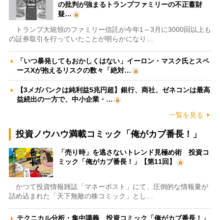
の批判が強まるトランプファミリーの不正蓄財
疑…
トランプ大統領のファミリー信託が今年1～3月に3000回以上も
の証券取引を行っていたことが明らかになり…
「いつ暴発してもおかしくはない」イーロン・マスク氏とスペ
ースXが抱えるリスクの数々「絶対…
【3メガバンクは純利益5兆円超】銀行、商社、ゼネコンは最高
益続出の一方で、中小企業・…
一覧を見る
投資ノウハウ満載コミック「俺がカブ番長！」
「売り時」を逃さないトレンド見極め術 投資コ
ミック「俺がカブ番長！」【第11回】
かつて投資情報雑誌「マネーポスト」にて、圧倒的な情報量が
詰め込まれた「天下無敵の株コミック」とし…
テクニカル分析・集中講義 投資コミック「俺がカブ番長！」