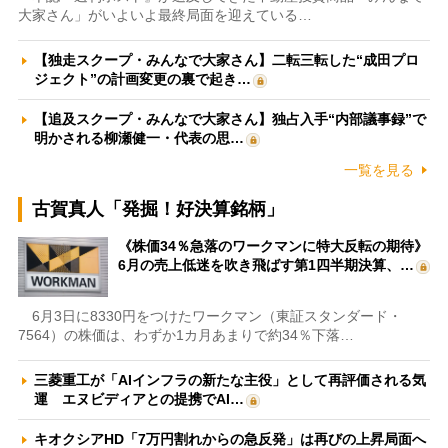
大家さん」がいよいよ最終局面を迎えている…
【独走スクープ・みんなで大家さん】二転三転した“成田プロ
ジェクト”の計画変更の裏で起き…
【追及スクープ・みんなで大家さん】独占入手“内部議事録”で
明かされる柳瀬健一・代表の思…
一覧を見る
古賀真人「発掘！好決算銘柄」
《株価34％急落のワークマンに特大反転の期待》
6月の売上低迷を吹き飛ばす第1四半期決算、…
6月3日に8330円をつけたワークマン（東証スタンダード・
7564）の株価は、わずか1カ月あまりで約34％下落…
三菱重工が「AIインフラの新たな主役」として再評価される気
運 エヌビディアとの提携でAI…
キオクシアHD「7万円割れからの急反発」は再びの上昇局面へ