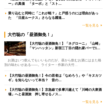
ー」の真価 「ターボ」と「スト…
乗り込むと同時に「これが軽？」と戸惑うのには理由があっ
た 「日産ルークス」さらなる躍進…
一覧を見る
大竹聡の「昼酒御免！」
【大竹聡の昼酒御免！】「ネグローニ」「山崎」
「マンハッタン」新宿三丁目の隠れ家バーで1…
お酒はいつ飲んでもいいものだが、昼から飲むお酒にはまた格
別の味わいがある――。ライター・作家の大竹…
【大竹聡の昼酒御免！】今の若者は「なめろう」や「キヌカツ
ギ」を知らないって本当？ 昔の…
【大竹聡の昼酒御免！】京急線で多摩川越えて「川崎の大衆酒
場」へと昼酒旅 押し寄せるノス…
一覧を見る