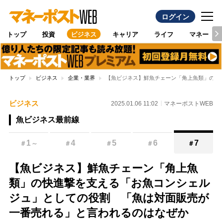
ログイン
トップ
投資
ビジネス
キャリア
ライフ
マネー
トップ
ビジネス
企業・業界
【魚ビジネス】鮮魚チェーン「角上魚類」の快
ビジネス
2025.01.06 11:02
マネーポストWEB
魚ビジネス最前線
1
4
5
6
7
＃
～
＃
＃
＃
＃
【魚ビジネス】鮮魚チェーン「角上魚
類」の快進撃を支える「お魚コンシェル
ジュ」としての役割 「魚は対面販売が
一番売れる」と言われるのはなぜか