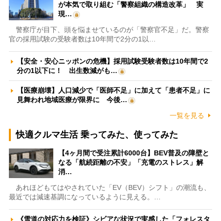
が本気で取り組む「警察組織の構造改革」 実
現…
警察庁が目下、頭を悩ませているのが「警察官不足」だ。警察
官の採用試験の受験者数は10年間で2分の1以…
【安全・安心ニッポンの危機】採用試験受験者数は10年間で2
分の1以下に！ 出生数減がも…
【医療崩壊】人口減少で「医師不足」に加えて「患者不足」に
見舞われ地域医療が限界に 今後…
一覧を見る
快適クルマ生活 乗ってみた、使ってみた
【4ヶ月間で受注累計6000台】BEV普及の障壁と
なる「航続距離の不安」「充電のストレス」解
消…
あれほどもてはやされていた「EV（BEV）シフト」の潮流も、
最近では減速基調になっているように見える。…
《雪道の対応力を検証》シビアな状況で実感した「フォレスタ