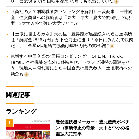
リ 営業現場では“自転車操業”の焦りも表出していた
《商社の大学別就職者数ランキングを解剖》三菱商事、三井物
産、住友商事への就職者は「東大・早大・慶大で約6割」の現
実 3大学以外で強い大学はどこか
【土俵に埋まるカネ】大の里、豊昇龍が黒星続きの名古屋場所
は「懸賞金2826万円」が下位力士に渡り「今日はみんなで焼肉
だ！」 金星4個配給で協会は年96万円の支出増に
急増する中国企業の“国籍ロンダリング” SHEIN、TikTok、
Temu…本社機能を海外に移転させ、トランプ関税の回避を狙
う 現地人を隠れ蓑にした中国企業の農業参入・土地取得への
懸念も
関連記事
ランキング
老舗遊技機メーカー・豊丸産業がパチ
1
ンコ事業停止の背景 大手と中小の格
差拡大に拍車…