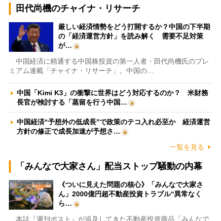
田代尚機のチャイナ・リサーチ
厳しい経済情勢をどう打開するか？中国の下半期
の「経済運営方針」を読み解く 需要不足対策
が…
中国経済に精通する中国株投資の第一人者・田代尚機氏のプレ
ミアム連載「チャイナ・リサーチ」。中国の…
中国「Kimi K3」の衝撃に世界はどう対応するのか？ 米財務
長官が検討する「蒸留を行う中国…
中国経済“予想外の低成長”で政策のテコ入れ必至か 経済運営
方針の修正で成長加速が予想さ…
一覧を見る
「みんなで大家さん」配当ストップ騒動の内幕
《ついに見えた問題の核心》「みんなで大家さ
ん」2000億円超不動産投資トラブル“異常なく
ら…
本誌『週刊ポスト』が追及してきた不動産投資商品「みんなで