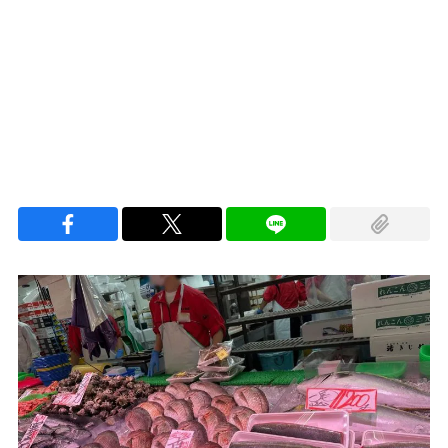
Loaded
:
100.00%
/
Unmute