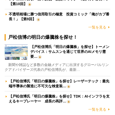
【第10回】
不透明相場に勝つ信用取引の極意 投資コミック「俺がカブ番
長！」【第9回】
一覧を見る
戸松信博の明日の爆騰株を探せ！
【戸松信博氏「明日の爆騰株」を探せ】トーメン
デバイス：サムスンを通じて世界のAIメモリ需
要…
新聞や雑誌など多数の金融メディアに出演するグローバルリン
クアドバイザーズ代表の戸松信博氏が、最新…
【戸松信博氏「明日の爆騰株」を探せ】レーザーテック：最先
端半導体の製造に不可欠な検査装…
【戸松信博氏「明日の爆騰株」を探せ】TDK：AIインフラを支
えるキープレーヤー 成長の再評…
一覧を見る