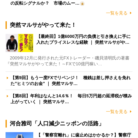
の反転シグナルか？ 市場のムー…
一覧を見る
突然マルサがやって来た！
【最終回】1億6000万円の負債と引き換えに手に
入れたプライスレスな経験 ｜ 突然マルサがや…
2009年12月に発行された元FXトレーダー・磯貝清明氏の著書
『突然マルサがやって来た！～FXで10億円稼い…
【第9回】もう一度FXでリベンジ！ 種銭は差し押さえを免れ
た”ヒミツのお金” ｜ 突然マルサ…
【第8回】年利はなんと14.6％！ 毎日5万円超の延滞税が積み
上がっていく ｜ 突然マルサ…
一覧を見る
河合雅司「人口減少ニッポンの活路」
【「警察官離れ」に歯止めはかかるか？】警察庁