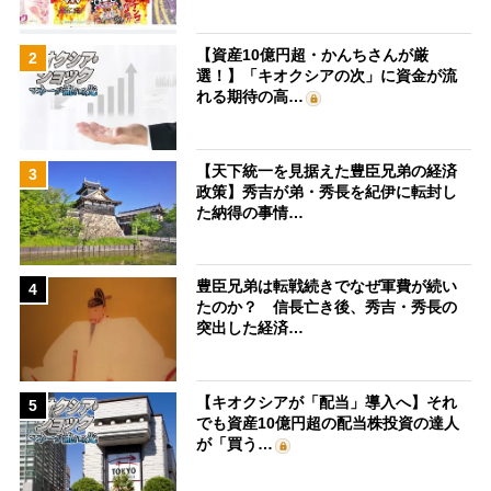
【資産10億円超・かんちさんが厳
2
選！】「キオクシアの次」に資金が流
れる期待の高…
【天下統一を見据えた豊臣兄弟の経済
3
政策】秀吉が弟・秀長を紀伊に転封し
た納得の事情…
豊臣兄弟は転戦続きでなぜ軍費が続い
4
たのか？ 信長亡き後、秀吉・秀長の
突出した経済…
【キオクシアが「配当」導入へ】それ
5
でも資産10億円超の配当株投資の達人
が「買う…