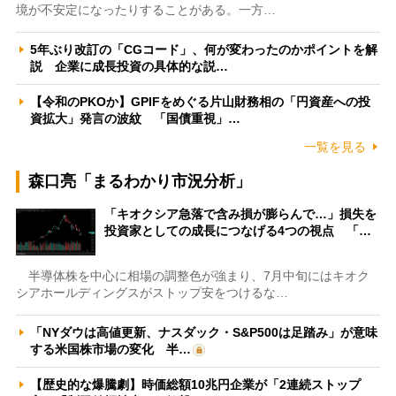
境が不安定になったりすることがある。一方…
5年ぶり改訂の「CGコード」、何が変わったのかポイントを解
説 企業に成長投資の具体的な説…
【令和のPKOか】GPIFをめぐる片山財務相の「円資産への投
資拡大」発言の波紋 「国債重視」…
一覧を見る
森口亮「まるわかり市況分析」
「キオクシア急落で含み損が膨らんで…」損失を
投資家としての成長につなげる4つの視点 「…
半導体株を中心に相場の調整色が強まり、7月中旬にはキオク
シアホールディングスがストップ安をつけるな…
「NYダウは高値更新、ナスダック・S&P500は足踏み」が意味
する米国株市場の変化 半…
【歴史的な爆騰劇】時価総額10兆円企業が「2連続ストップ