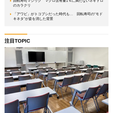
回転寿司マジック マグロ含有量1％に満たないネギトロ
のカラクリ
「アワビ」がトコブシだった時代も… 回転寿司の“モド
キネタ”が姿を消した背景
注目TOPIC