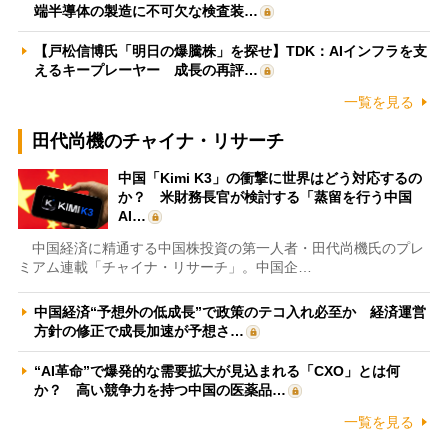
端半導体の製造に不可欠な検査装…
【戸松信博氏「明日の爆騰株」を探せ】TDK：AIインフラを支
えるキープレーヤー 成長の再評…
一覧を見る
田代尚機のチャイナ・リサーチ
中国「Kimi K3」の衝撃に世界はどう対応するの
か？ 米財務長官が検討する「蒸留を行う中国
AI…
中国経済に精通する中国株投資の第一人者・田代尚機氏のプレ
ミアム連載「チャイナ・リサーチ」。中国企…
中国経済“予想外の低成長”で政策のテコ入れ必至か 経済運営
方針の修正で成長加速が予想さ…
“AI革命”で爆発的な需要拡大が見込まれる「CXO」とは何
か？ 高い競争力を持つ中国の医薬品…
一覧を見る