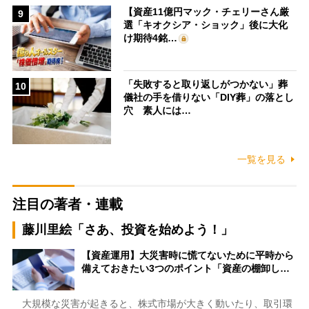
【資産11億円マック・チェリーさん厳
9
選「キオクシア・ショック」後に大化
け期待4銘…
「失敗すると取り返しがつかない」葬
10
儀社の手を借りない「DIY葬」の落とし
穴 素人には…
一覧を見る
注目の著者・連載
藤川里絵「さあ、投資を始めよう！」
【資産運用】大災害時に慌てないために平時から
備えておきたい3つのポイント「資産の棚卸し…
大規模な災害が起きると、株式市場が大きく動いたり、取引環