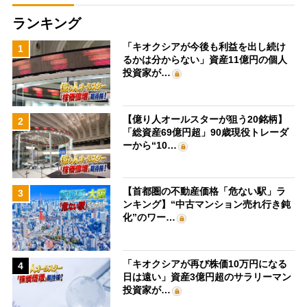
ランキング
「キオクシアが今後も利益を出し続け
1
るかは分からない」資産11億円の個人
投資家が…
【億り人オールスターが狙う20銘柄】
2
「総資産69億円超」90歳現役トレーダ
ーから“10…
【首都圏の不動産価格「危ない駅」ラ
3
ンキング】“中古マンション売れ行き鈍
化”のワー…
「キオクシアが再び株価10万円になる
4
日は遠い」資産3億円超のサラリーマン
投資家が…