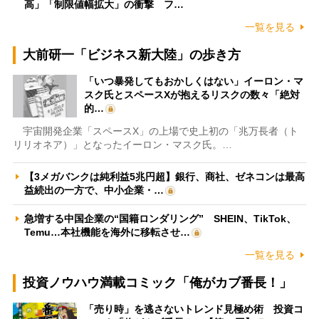
高」「制限値幅拡大」の衝撃 フ…
一覧を見る
大前研一「ビジネス新大陸」の歩き方
「いつ暴発してもおかしくはない」イーロン・マ
スク氏とスペースXが抱えるリスクの数々「絶対
的…
宇宙開発企業「スペースX」の上場で史上初の「兆万長者（ト
リリオネア）」となったイーロン・マスク氏。…
【3メガバンクは純利益5兆円超】銀行、商社、ゼネコンは最高
益続出の一方で、中小企業・…
急増する中国企業の“国籍ロンダリング” SHEIN、TikTok、
Temu…本社機能を海外に移転させ…
一覧を見る
投資ノウハウ満載コミック「俺がカブ番長！」
「売り時」を逃さないトレンド見極め術 投資コ