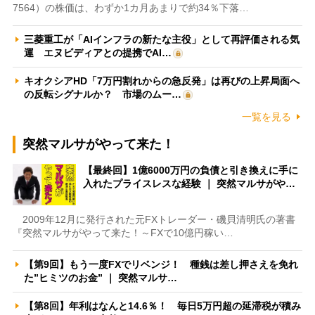
7564）の株価は、わずか1カ月あまりで約34％下落…
三菱重工が「AIインフラの新たな主役」として再評価される気
運 エヌビディアとの提携でAI…
キオクシアHD「7万円割れからの急反発」は再びの上昇局面へ
の反転シグナルか？ 市場のムー…
一覧を見る
突然マルサがやって来た！
【最終回】1億6000万円の負債と引き換えに手に
入れたプライスレスな経験 ｜ 突然マルサがや…
2009年12月に発行された元FXトレーダー・磯貝清明氏の著書
『突然マルサがやって来た！～FXで10億円稼い…
【第9回】もう一度FXでリベンジ！ 種銭は差し押さえを免れ
た”ヒミツのお金” ｜ 突然マルサ…
【第8回】年利はなんと14.6％！ 毎日5万円超の延滞税が積み