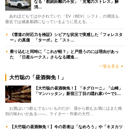
なる「航続距離の不安」「充電のストレス」解
消…
あれほどもてはやされていた「EV（BEV）シフト」の潮流も、
最近では減速基調になっているように見える。…
《雪道の対応力を検証》シビアな状況で実感した「フォレスタ
ー」の真価 「ターボ」と「スト…
乗り込むと同時に「これが軽？」と戸惑うのには理由があっ
た 「日産ルークス」さらなる躍進…
一覧を見る
大竹聡の「昼酒御免！」
【大竹聡の昼酒御免！】「ネグローニ」「山崎」
「マンハッタン」新宿三丁目の隠れ家バーで1…
お酒はいつ飲んでもいいものだが、昼から飲むお酒にはまた格
別の味わいがある――。ライター・作家の大竹…
【大竹聡の昼酒御免！】今の若者は「なめろう」や「キヌカツ