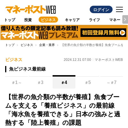
ログイン
トップ
投資
ビジネス
キャリア
ライフ
マネー
トップ
ビジネス
企業・業界
【世界の魚介類の半数が養殖】魚食ブームを支
ビジネス
2024.12.31 07:00
マネーポストWEB
魚ビジネス最前線
1
3
4
5
7
＃
～
＃
＃
＃
～
＃
【世界の魚介類の半数が養殖】魚食ブー
ムを支える「養殖ビジネス」の最前線
「海水魚を養殖できる」日本の強みと過
熱する「陸上養殖」の課題