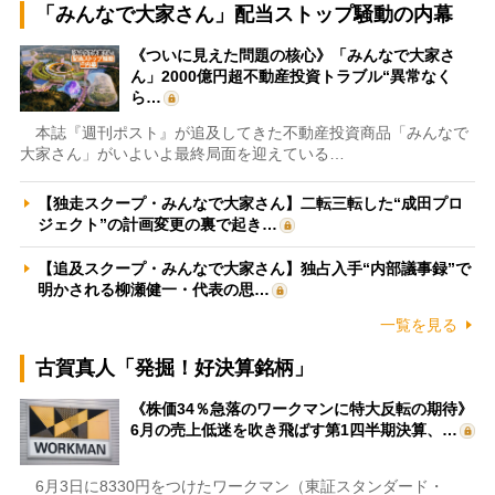
「みんなで大家さん」配当ストップ騒動の内幕
《ついに見えた問題の核心》「みんなで大家さ
ん」2000億円超不動産投資トラブル“異常なく
ら…
本誌『週刊ポスト』が追及してきた不動産投資商品「みんなで
大家さん」がいよいよ最終局面を迎えている…
【独走スクープ・みんなで大家さん】二転三転した“成田プロ
ジェクト”の計画変更の裏で起き…
【追及スクープ・みんなで大家さん】独占入手“内部議事録”で
明かされる柳瀬健一・代表の思…
一覧を見る
古賀真人「発掘！好決算銘柄」
《株価34％急落のワークマンに特大反転の期待》
6月の売上低迷を吹き飛ばす第1四半期決算、…
6月3日に8330円をつけたワークマン（東証スタンダード・