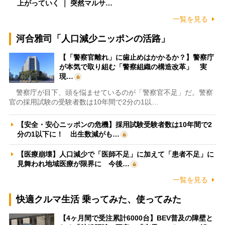
上がっていく ｜ 突然マルサ…
一覧を見る
河合雅司「人口減少ニッポンの活路」
【「警察官離れ」に歯止めはかかるか？】警察庁
が本気で取り組む「警察組織の構造改革」 実
現…
警察庁が目下、頭を悩ませているのが「警察官不足」だ。警察
官の採用試験の受験者数は10年間で2分の1以…
【安全・安心ニッポンの危機】採用試験受験者数は10年間で2
分の1以下に！ 出生数減がも…
【医療崩壊】人口減少で「医師不足」に加えて「患者不足」に
見舞われ地域医療が限界に 今後…
一覧を見る
快適クルマ生活 乗ってみた、使ってみた
【4ヶ月間で受注累計6000台】BEV普及の障壁と