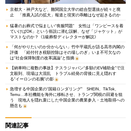
京都大・神戸大など、難関国立大学の総合型選抜が続々と廃
止 「推薦入試の拡大」報道と現実の乖離はなぜ起きるのか
猛暑のお葬式で悩ましい“喪服問題” 女性は「ワンピースを着
ていけばOK」という俗説に潜む誤解、なぜ「ジャケット」が
マストなのか？《1級葬祭ディレクターが解説》
「何がやりたいのか分からない」竹中平蔵氏が語る高市内閣の
評価 「給付付き税額控除はその場しのぎ」いま不可欠なの
は“社会保障制度の改革議論”と指摘
【納車時に複数の事故】テスラジャパン“多額のEV補助金”で注
文殺到、現場は大混乱 トラブル続発の背後に見え隠れす
る“イーロンの右腕”の影
急増する中国企業の“国籍ロンダリング” SHEIN、TikTok、
Temu…本社機能を海外に移転させ、トランプ関税の回避を狙
う 現地人を隠れ蓑にした中国企業の農業参入・土地取得への
懸念も
関連記事