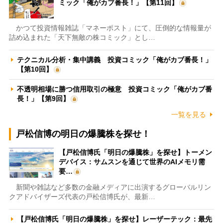
ミック「俺がカブ番長！」【第11回】
かつて投資情報雑誌「マネーポスト」にて、圧倒的な情報量が
詰め込まれた「天下無敵の株コミック」とし…
テクニカル分析・集中講義 投資コミック「俺がカブ番長！」
【第10回】
不透明相場に勝つ信用取引の極意 投資コミック「俺がカブ番
長！」【第9回】
一覧を見る
戸松信博の明日の爆騰株を探せ！
【戸松信博氏「明日の爆騰株」を探せ】トーメン
デバイス：サムスンを通じて世界のAIメモリ需
要…
新聞や雑誌など多数の金融メディアに出演するグローバルリン
クアドバイザーズ代表の戸松信博氏が、最新…
【戸松信博氏「明日の爆騰株」を探せ】レーザーテック：最先