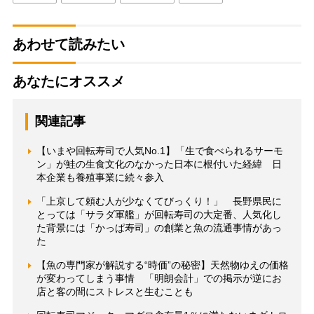
あわせて読みたい
あなたにオススメ
関連記事
【いまや回転寿司で人気No.1】「生で食べられるサーモ
ン」が鮭の生食文化のなかった日本に根付いた経緯 日
本企業も養殖事業に続々参入
「上京して頼む人が少なくてびっくり！」 長野県民に
とっては「サラダ軍艦」が回転寿司の大定番、人気化し
た背景には「かっぱ寿司」の創業と魚の流通事情があっ
た
【魚の専門家が解説する“時価”の秘密】天然物ゆえの価格
が変わってしまう事情 「明朗会計」での掲示が逆にお
店と客の間にストレスと生むことも