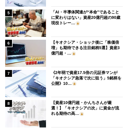
「AI・半導体関連が“本命”であること
5
に変わりはない」資産20億円超の90歳
現役トレー…
【キオクシア・ショック後に「株価倍
6
増」も期待できる注目銘柄5選】資産3
億円超・…
《2年弱で資産17.5倍の元証券マンが
7
「キオクシア急落で次に狙う」5銘柄を
公開》10…
【資産10億円超・かんちさんが厳
8
選！】「キオクシアの次」に資金が流
れる期待の高…