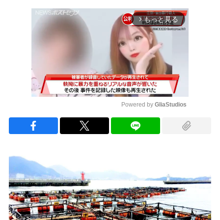
もっと見る
arrow_forward_ios
Powered by 
GliaStudios
Mute