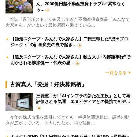
ん」2000億円超不動産投資トラブル“異常なく
ら…
本誌『週刊ポスト』が追及してきた不動産投資商品「みんなで
大家さん」がいよいよ最終局面を迎えている…
【独走スクープ・みんなで大家さん】二転三転した“成田プロ
ジェクト”の計画変更の裏で起き…
【追及スクープ・みんなで大家さん】独占入手“内部議事録”で
明かされる柳瀬健一・代表の思…
一覧を見る
古賀真人「発掘！好決算銘柄」
三菱重工が「AIインフラの新たな主役」として再
評価される気運 エヌビディアとの提携でAIデ…
今年の株式市場を牽引してきたAI・半導体関連株に、調整の動
きが広がっている。そうしたなか、再び注目…
キオクシアHD「7万円割れからの急反発」は再びの上昇局面へ