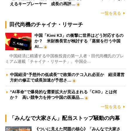
えるキープレーヤー 成長の再評…
一覧を見る
田代尚機のチャイナ・リサーチ
中国「Kimi K3」の衝撃に世界はどう対応するの
か？ 米財務長官が検討する「蒸留を行う中国
AI…
中国経済に精通する中国株投資の第一人者・田代尚機氏のプレ
ミアム連載「チャイナ・リサーチ」。中国企…
中国経済“予想外の低成長”で政策のテコ入れ必至か 経済運営
方針の修正で成長加速が予想さ…
“AI革命”で爆発的な需要拡大が見込まれる「CXO」とは何
か？ 高い競争力を持つ中国の医薬品…
一覧を見る
「みんなで大家さん」配当ストップ騒動の内幕
《ついに見えた問題の核心》「みんなで大家さ