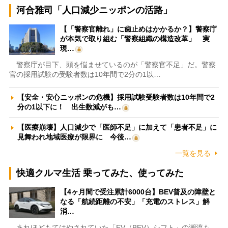
河合雅司「人口減少ニッポンの活路」
【「警察官離れ」に歯止めはかかるか？】警察庁
が本気で取り組む「警察組織の構造改革」 実
現…
警察庁が目下、頭を悩ませているのが「警察官不足」だ。警察
官の採用試験の受験者数は10年間で2分の1以…
【安全・安心ニッポンの危機】採用試験受験者数は10年間で2
分の1以下に！ 出生数減がも…
【医療崩壊】人口減少で「医師不足」に加えて「患者不足」に
見舞われ地域医療が限界に 今後…
一覧を見る
快適クルマ生活 乗ってみた、使ってみた
【4ヶ月間で受注累計6000台】BEV普及の障壁と
なる「航続距離の不安」「充電のストレス」解
消…
あれほどもてはやされていた「EV（BEV）シフト」の潮流も、