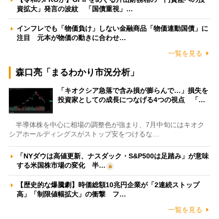
資拡大」発言の波紋 「国債重視」…
インフレでも「物価負け」しない金融商品「物価連動国債」に
注目 元本が物価の動きに合わせ…
一覧を見る
森口亮「まるわかり市況分析」
「キオクシア急落で含み損が膨らんで…」損失を
投資家としての成長につなげる4つの視点 「…
半導体株を中心に相場の調整色が強まり、7月中旬にはキオク
シアホールディングスがストップ安をつけるな…
「NYダウは高値更新、ナスダック・S&P500は足踏み」が意味
する米国株市場の変化 半…
【歴史的な爆騰劇】時価総額10兆円企業が「2連続ストップ
高」「制限値幅拡大」の衝撃 フ…
一覧を見る