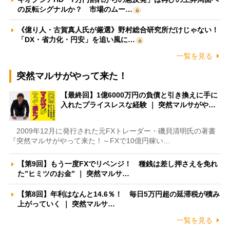
の反転シグナルか？ 市場のムー…
《億り人・古賀真人氏が厳選》野村総合研究所だけじゃない！
「DX・省力化・円安」を追い風に…
一覧を見る
突然マルサがやって来た！
【最終回】1億6000万円の負債と引き換えに手に
入れたプライスレスな経験 ｜ 突然マルサがや…
2009年12月に発行された元FXトレーダー・磯貝清明氏の著書
『突然マルサがやって来た！～FXで10億円稼い…
【第9回】もう一度FXでリベンジ！ 種銭は差し押さえを免れ
た”ヒミツのお金” ｜ 突然マルサ…
【第8回】年利はなんと14.6％！ 毎日5万円超の延滞税が積み
上がっていく ｜ 突然マルサ…
一覧を見る