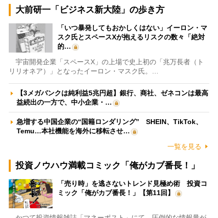
大前研一「ビジネス新大陸」の歩き方
「いつ暴発してもおかしくはない」イーロン・マ
スク氏とスペースXが抱えるリスクの数々「絶対
的…
宇宙開発企業「スペースX」の上場で史上初の「兆万長者（ト
リリオネア）」となったイーロン・マスク氏。…
【3メガバンクは純利益5兆円超】銀行、商社、ゼネコンは最高
益続出の一方で、中小企業・…
急増する中国企業の“国籍ロンダリング” SHEIN、TikTok、
Temu…本社機能を海外に移転させ…
一覧を見る
投資ノウハウ満載コミック「俺がカブ番長！」
「売り時」を逃さないトレンド見極め術 投資コ
ミック「俺がカブ番長！」【第11回】
かつて投資情報雑誌「マネーポスト」にて、圧倒的な情報量が