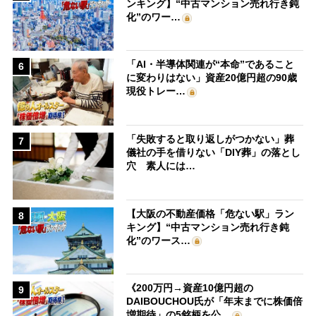
ンキング】“中古マンション売れ行き鈍
化”のワー…
「AI・半導体関連が“本命”であること
6
に変わりはない」資産20億円超の90歳
現役トレー…
「失敗すると取り返しがつかない」葬
7
儀社の手を借りない「DIY葬」の落とし
穴 素人には…
【大阪の不動産価格「危ない駅」ラン
8
キング】“中古マンション売れ行き鈍
化”のワース…
《200万円→資産10億円超の
9
DAIBOUCHOU氏が「年末までに株価倍
増期待」の5銘柄を公…