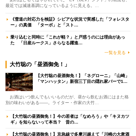
最近では減速基調になっているように見える。…
《雪道の対応力を検証》シビアな状況で実感した「フォレスタ
ー」の真価 「ターボ」と「スト…
乗り込むと同時に「これが軽？」と戸惑うのには理由があっ
た 「日産ルークス」さらなる躍進…
一覧を見る
大竹聡の「昼酒御免！」
【大竹聡の昼酒御免！】「ネグローニ」「山崎」
「マンハッタン」新宿三丁目の隠れ家バーで1…
お酒はいつ飲んでもいいものだが、昼から飲むお酒にはまた格
別の味わいがある――。ライター・作家の大竹…
【大竹聡の昼酒御免！】今の若者は「なめろう」や「キヌカツ
ギ」を知らないって本当？ 昔の…
【大竹聡の昼酒御免！】京急線で多摩川越えて「川崎の大衆酒