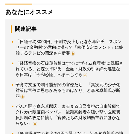
あなたにオススメ
関連記事
「日経平均3000円」予測で炎上した森永卓郎氏 スポン
サーの“金融村”の意向に沿って「株価安定コメント」に終
始するテレビの闇深さを断罪
「経済音痴の石破茂首相はすでに“ザイム真理教”に洗脳さ
れている」と森永卓郎氏 金融・財政の引き締め邁進な
ら日本は「令和恐慌」へまっしぐら
子育て支援で潤う霞が関の官僚たち 「異次元の少子化
対策は官僚に恩恵があるものばかり」と森永卓郎氏が断
罪
がんと闘う森永卓郎氏、まるまる自己負担の自由診療で
クレカは限度額パンパン 後期高齢者を狙い撃つ医療費
負担増の改悪に憤り「官僚たちの財政均衡主義にほかな
らない」
《65歳過ぎても年金を1円も貰えない…》森永卓郎氏の憤