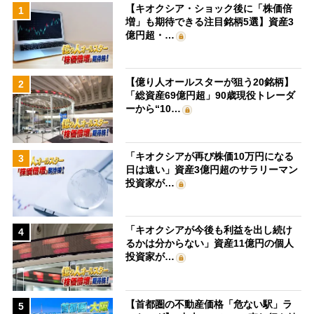
【キオクシア・ショック後に「株価倍
1
増」も期待できる注目銘柄5選】資産3
億円超・…
【億り人オールスターが狙う20銘柄】
2
「総資産69億円超」90歳現役トレーダ
ーから“10…
「キオクシアが再び株価10万円になる
3
日は遠い」資産3億円超のサラリーマン
投資家が…
「キオクシアが今後も利益を出し続け
4
るかは分からない」資産11億円の個人
投資家が…
【首都圏の不動産価格「危ない駅」ラ
5