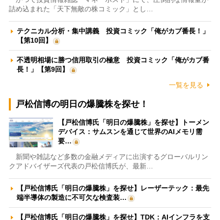
詰め込まれた「天下無敵の株コミック」とし…
テクニカル分析・集中講義 投資コミック「俺がカブ番長！」
【第10回】
不透明相場に勝つ信用取引の極意 投資コミック「俺がカブ番
長！」【第9回】
一覧を見る
戸松信博の明日の爆騰株を探せ！
【戸松信博氏「明日の爆騰株」を探せ】トーメン
デバイス：サムスンを通じて世界のAIメモリ需
要…
新聞や雑誌など多数の金融メディアに出演するグローバルリン
クアドバイザーズ代表の戸松信博氏が、最新…
【戸松信博氏「明日の爆騰株」を探せ】レーザーテック：最先
端半導体の製造に不可欠な検査装…
【戸松信博氏「明日の爆騰株」を探せ】TDK：AIインフラを支