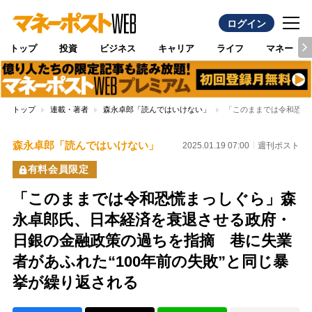
ログイン
トップ
投資
ビジネス
キャリア
ライフ
マネー
トップ
連載・著者
森永卓郎「読んではいけない」
「このままでは令和恐慌
森永卓郎「読んではいけない」
2025.01.19 07:00
週刊ポスト
有料会員限定
「このままでは令和恐慌まっしぐら」森
永卓郎氏、日本経済を衰退させる政府・
日銀の金融政策の過ちを指摘 巷に失業
者があふれた“100年前の失敗”と同じ暴
挙が繰り返される