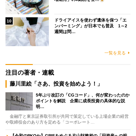
ドライアイスを使わず遺体を保つ「エ
10
ンバーミング」が日本でも普及 1～2
週間は問…
一覧を見る
注目の著者・連載
藤川里絵「さあ、投資を始めよう！」
5年ぶり改訂の「CGコード」、何が変わったのか
ポイントを解説 企業に成長投資の具体的な説
明…
金融庁と東京証券取引所が共同で策定している上場企業の経営
や取締役会のあり方を定める「コーポレート…
【令和のPKOか】GPIFをめぐる片山財務相の「円資産への投