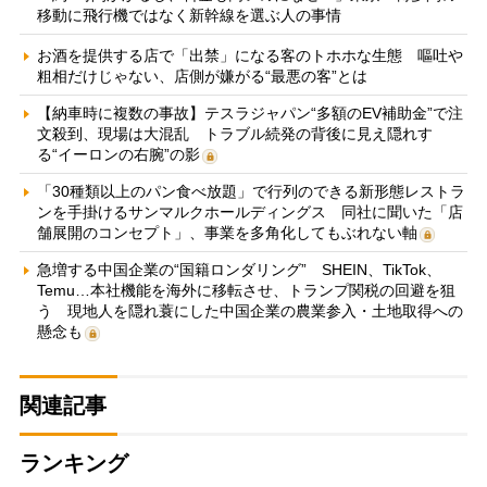
移動に飛行機ではなく新幹線を選ぶ人の事情
お酒を提供する店で「出禁」になる客のトホホな生態 嘔吐や
粗相だけじゃない、店側が嫌がる“最悪の客”とは
【納車時に複数の事故】テスラジャパン“多額のEV補助金”で注
文殺到、現場は大混乱 トラブル続発の背後に見え隠れす
る“イーロンの右腕”の影
「30種類以上のパン食べ放題」で行列のできる新形態レストラ
ンを手掛けるサンマルクホールディングス 同社に聞いた「店
舗展開のコンセプト」、事業を多角化してもぶれない軸
急増する中国企業の“国籍ロンダリング” SHEIN、TikTok、
Temu…本社機能を海外に移転させ、トランプ関税の回避を狙
う 現地人を隠れ蓑にした中国企業の農業参入・土地取得への
懸念も
関連記事
ランキング