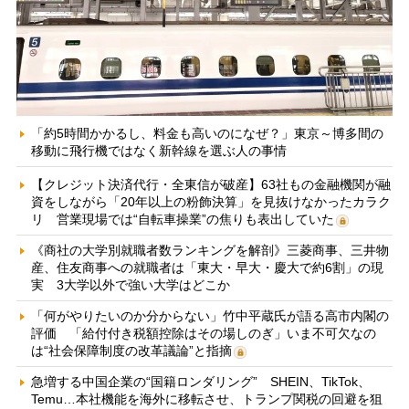
「約5時間かかるし、料金も高いのになぜ？」東京～博多間の
移動に飛行機ではなく新幹線を選ぶ人の事情
【クレジット決済代行・全東信が破産】63社もの金融機関が融
資をしながら「20年以上の粉飾決算」を見抜けなかったカラク
リ 営業現場では“自転車操業”の焦りも表出していた
《商社の大学別就職者数ランキングを解剖》三菱商事、三井物
産、住友商事への就職者は「東大・早大・慶大で約6割」の現
実 3大学以外で強い大学はどこか
「何がやりたいのか分からない」竹中平蔵氏が語る高市内閣の
評価 「給付付き税額控除はその場しのぎ」いま不可欠なの
は“社会保障制度の改革議論”と指摘
急増する中国企業の“国籍ロンダリング” SHEIN、TikTok、
Temu…本社機能を海外に移転させ、トランプ関税の回避を狙