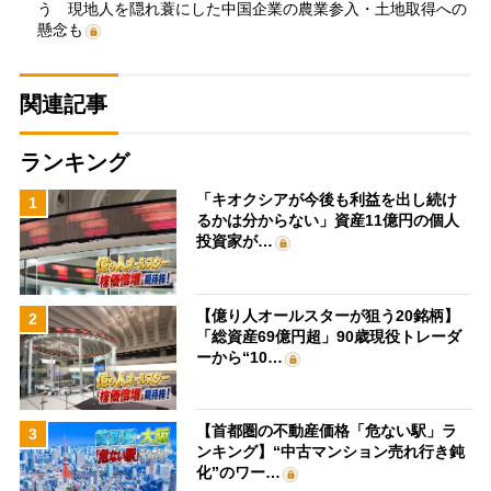
う 現地人を隠れ蓑にした中国企業の農業参入・土地取得への
懸念も
関連記事
ランキング
「キオクシアが今後も利益を出し続け
1
るかは分からない」資産11億円の個人
投資家が…
【億り人オールスターが狙う20銘柄】
2
「総資産69億円超」90歳現役トレーダ
ーから“10…
【首都圏の不動産価格「危ない駅」ラ
3
ンキング】“中古マンション売れ行き鈍
化”のワー…