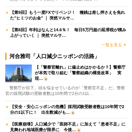
【第9回】もう一度FXでリベンジ！ 種銭は差し押さえを免れ
た”ヒミツのお金” ｜ 突然マルサ…
【第8回】年利はなんと14.6％！ 毎日5万円超の延滞税が積み
上がっていく ｜ 突然マルサ…
一覧を見る
河合雅司「人口減少ニッポンの活路」
【「警察官離れ」に歯止めはかかるか？】警察庁
が本気で取り組む「警察組織の構造改革」 実
現…
警察庁が目下、頭を悩ませているのが「警察官不足」だ。警察
官の採用試験の受験者数は10年間で2分の1以…
【安全・安心ニッポンの危機】採用試験受験者数は10年間で2
分の1以下に！ 出生数減がも…
【医療崩壊】人口減少で「医師不足」に加えて「患者不足」に
見舞われ地域医療が限界に 今後…