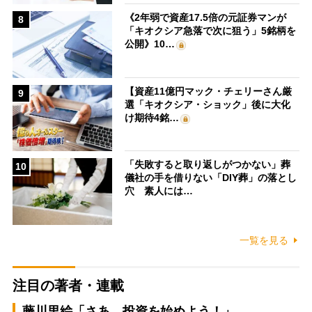
《2年弱で資産17.5倍の元証券マンが
8
「キオクシア急落で次に狙う」5銘柄を
公開》10…
【資産11億円マック・チェリーさん厳
9
選「キオクシア・ショック」後に大化
け期待4銘…
「失敗すると取り返しがつかない」葬
10
儀社の手を借りない「DIY葬」の落とし
穴 素人には…
一覧を見る
注目の著者・連載
藤川里絵「さあ、投資を始めよう！」