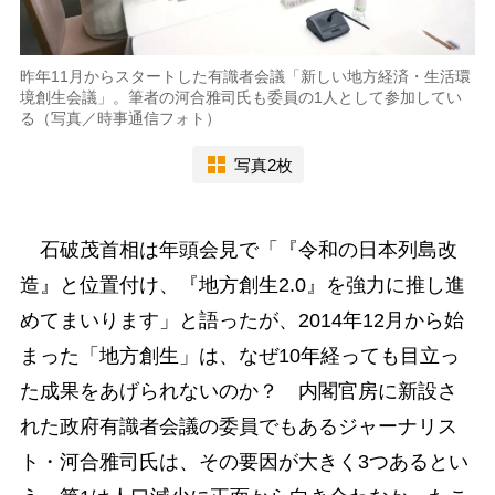
昨年11月からスタートした有識者会議「新しい地方経済・生活環
境創生会議」。筆者の河合雅司氏も委員の1人として参加してい
る（写真／時事通信フォト）
写真2枚
石破茂首相は年頭会見で「『令和の日本列島改
造』と位置付け、『地方創生2.0』を強力に推し進
めてまいります」と語ったが、2014年12月から始
まった「地方創生」は、なぜ10年経っても目立っ
た成果をあげられないのか？ 内閣官房に新設さ
れた政府有識者会議の委員でもあるジャーナリス
ト・河合雅司氏は、その要因が大きく3つあるとい