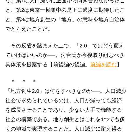
う。第1は人口減少に正面から向き合わなかったこ
と、第2は東京一極集中の是正に過度に期待したこ
と、第3は地方創生の「地方」の意味を地方自治体
でとらえたことだ。
その反省を踏まえた上で、「2.0」ではどう変え
ていけばいいのか──。河合氏が今後取り組むべき
具体策を提案する【前後編の後編。
前編を読む
】
＊ ＊ ＊
「地方創生2.0」は何をすべきなのか──。人口減少
社会で求められているのは、人口が減っても経済
を成長させることであり、少ない人手で機能する
社会の構築である。地方創生とはこれを1つでも多
くの地域で実現することだ。人口減少に耐え得る