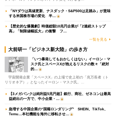
「NYダウは高値更新、ナスダック・S&P500は足踏み」が意味
する米国株市場の変化 半…
【歴史的な爆騰劇】時価総額10兆円企業が「2連続ストップ
高」「制限値幅拡大」の衝撃 フ…
一覧を見る
大前研一「ビジネス新大陸」の歩き方
「いつ暴発してもおかしくはない」イーロン・マ
スク氏とスペースXが抱えるリスクの数々「絶対
的…
宇宙開発企業「スペースX」の上場で史上初の「兆万長者（ト
リリオネア）」となったイーロン・マスク氏。…
【3メガバンクは純利益5兆円超】銀行、商社、ゼネコンは最高
益続出の一方で、中小企業・…
急増する中国企業の“国籍ロンダリング” SHEIN、TikTok、
Temu…本社機能を海外に移転させ…