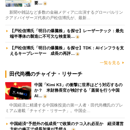
要…
新聞や雑誌など多数の金融メディアに出演するグローバルリン
クアドバイザーズ代表の戸松信博氏が、最新…
【戸松信博氏「明日の爆騰株」を探せ】レーザーテック：最先
端半導体の製造に不可欠な検査装…
【戸松信博氏「明日の爆騰株」を探せ】TDK：AIインフラを支
えるキープレーヤー 成長の再評…
一覧を見る
田代尚機のチャイナ・リサーチ
中国「Kimi K3」の衝撃に世界はどう対応するの
か？ 米財務長官が検討する「蒸留を行う中国
AI…
中国経済に精通する中国株投資の第一人者・田代尚機氏のプレ
ミアム連載「チャイナ・リサーチ」。中国企…
中国経済“予想外の低成長”で政策のテコ入れ必至か 経済運営
方針の修正で成長加速が予想さ…