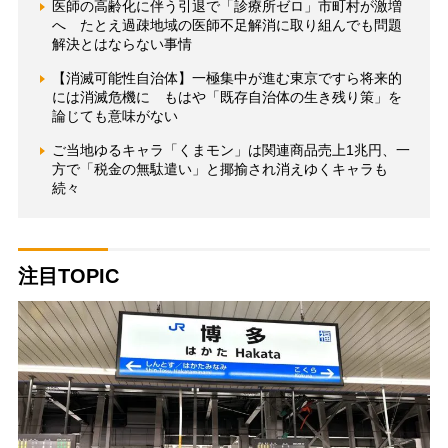
医師の高齢化に伴う引退で「診療所ゼロ」市町村が激増
へ たとえ過疎地域の医師不足解消に取り組んでも問題
解決とはならない事情
【消滅可能性自治体】一極集中が進む東京ですら将来的
には消滅危機に もはや「既存自治体の生き残り策」を
論じても意味がない
ご当地ゆるキャラ「くまモン」は関連商品売上1兆円、一
方で「税金の無駄遣い」と揶揄され消えゆくキャラも
続々
注目TOPIC