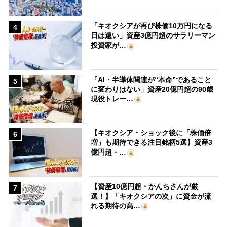
「キオクシアが再び株価10万円になる
4
日は遠い」資産3億円超のサラリーマン
投資家が…
「AI・半導体関連が“本命”であること
5
に変わりはない」資産20億円超の90歳
現役トレー…
【キオクシア・ショック後に「株価倍
6
増」も期待できる注目銘柄5選】資産3
億円超・…
【資産10億円超・かんちさんが厳
7
選！】「キオクシアの次」に資金が流
れる期待の高…