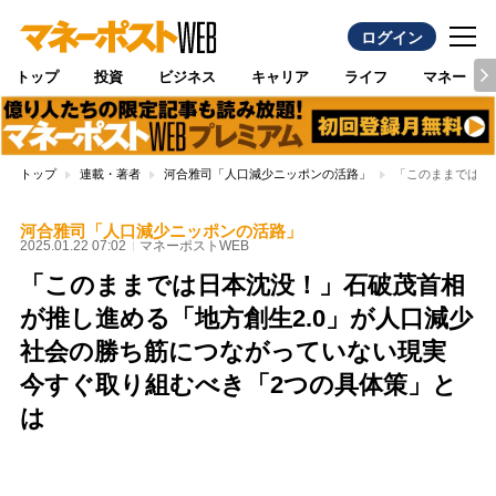
ログイン
トップ
投資
ビジネス
キャリア
ライフ
マネー
トップ
連載・著者
河合雅司「人口減少ニッポンの活路」
「このままでは日
河合雅司「人口減少ニッポンの活路」
2025.01.22 07:02
マネーポストWEB
「このままでは日本沈没！」石破茂首相
が推し進める「地方創生2.0」が人口減少
社会の勝ち筋につながっていない現実
今すぐ取り組むべき「2つの具体策」と
は
Loaded
:
100.00%
/
Unmute