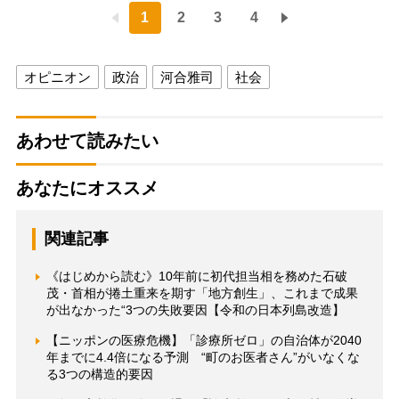
1
2
3
4
オピニオン
政治
河合雅司
社会
あわせて読みたい
あなたにオススメ
関連記事
《はじめから読む》10年前に初代担当相を務めた石破
茂・首相が捲土重来を期す「地方創生」、これまで成果
が出なかった“3つの失敗要因【令和の日本列島改造】
【ニッポンの医療危機】「診療所ゼロ」の自治体が2040
年までに4.4倍になる予測 “町のお医者さん”がいなくな
る3つの構造的要因