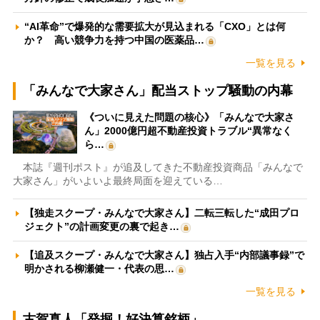
“AI革命”で爆発的な需要拡大が見込まれる「CXO」とは何
か？ 高い競争力を持つ中国の医薬品…
一覧を見る
「みんなで大家さん」配当ストップ騒動の内幕
《ついに見えた問題の核心》「みんなで大家さ
ん」2000億円超不動産投資トラブル“異常なく
ら…
本誌『週刊ポスト』が追及してきた不動産投資商品「みんなで
大家さん」がいよいよ最終局面を迎えている…
【独走スクープ・みんなで大家さん】二転三転した“成田プロ
ジェクト”の計画変更の裏で起き…
【追及スクープ・みんなで大家さん】独占入手“内部議事録”で
明かされる柳瀬健一・代表の思…
一覧を見る
古賀真人「発掘！好決算銘柄」