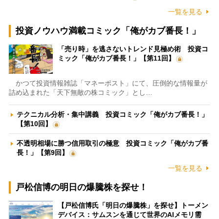
一覧を見る
投資ノウハウ満載コミック「俺がカブ番長！」
「売り時」を逃さないトレンド見極め術 投資コ
ミック「俺がカブ番長！」【第11回】
かつて投資情報雑誌「マネーポスト」にて、圧倒的な情報量が
詰め込まれた「天下無敵の株コミック」とし…
テクニカル分析・集中講義 投資コミック「俺がカブ番長！」
【第10回】
不透明相場に勝つ信用取引の極意 投資コミック「俺がカブ番
長！」【第9回】
一覧を見る
戸松信博の明日の爆騰株を探せ！
【戸松信博氏「明日の爆騰株」を探せ】トーメン
デバイス：サムスンを通じて世界のAIメモリ需