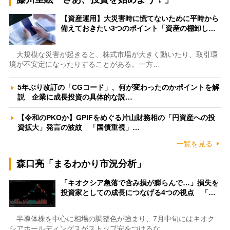
【資産運用】大災害時に慌てないために平時から
備えておきたい3つのポイント「資産の棚卸し…
大規模な災害が起きると、株式市場が大きく動いたり、取引環
境が不安定になったりすることがある。一方…
5年ぶり改訂の「CGコード」、何が変わったのかポイントを解
説 企業に成長投資の具体的な説…
【令和のPKOか】GPIFをめぐる片山財務相の「円資産への投
資拡大」発言の波紋 「国債重視」…
一覧を見る
森口亮「まるわかり市況分析」
「キオクシア急落で含み損が膨らんで…」損失を
投資家としての成長につなげる4つの視点 「…
半導体株を中心に相場の調整色が強まり、7月中旬にはキオク
シアホールディングスがストップ安をつけるな…