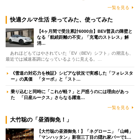
一覧を見る
快適クルマ生活 乗ってみた、使ってみた
【4ヶ月間で受注累計6000台】BEV普及の障壁と
なる「航続距離の不安」「充電のストレス」解
消…
あれほどもてはやされていた「EV（BEV）シフト」の潮流も、
最近では減速基調になっているように見える。…
《雪道の対応力を検証》シビアな状況で実感した「フォレスタ
ー」の真価 「ターボ」と「スト…
乗り込むと同時に「これが軽？」と戸惑うのには理由があっ
た 「日産ルークス」さらなる躍進…
一覧を見る
大竹聡の「昼酒御免！」
【大竹聡の昼酒御免！】「ネグローニ」「山崎」
「マンハッタン」新宿三丁目の隠れ家バーで1…