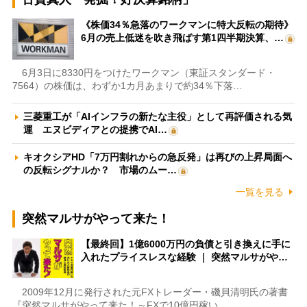
《株価34％急落のワークマンに特大反転の期待》
6月の売上低迷を吹き飛ばす第1四半期決算、…
6月3日に8330円をつけたワークマン（東証スタンダード・
7564）の株価は、わずか1カ月あまりで約34％下落…
三菱重工が「AIインフラの新たな主役」として再評価される気
運 エヌビディアとの提携でAI…
キオクシアHD「7万円割れからの急反発」は再びの上昇局面へ
の反転シグナルか？ 市場のムー…
一覧を見る
突然マルサがやって来た！
【最終回】1億6000万円の負債と引き換えに手に
入れたプライスレスな経験 ｜ 突然マルサがや…
2009年12月に発行された元FXトレーダー・磯貝清明氏の著書
『突然マルサがやって来た！～FXで10億円稼い…