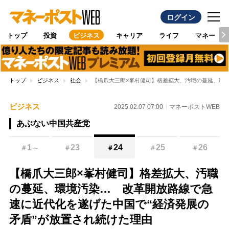
ログイン
トップ
投資
ビジネス
キャリア
ライフ
マネー
トップ
ビジネス
社会
【橋爪大三郎×峯村健司】格差拡大、汚職の蔓延、環境
ビジネス
2025.02.07 07:00
マネーポストWEB
あぶない中国共産党
1
23
24
25
26
＃
～
＃
＃
＃
＃
【橋爪大三郎×峯村健司】格差拡大、汚職
の蔓延、環境汚染… 改革開放路線で急
速に近代化を遂げた中国で“経済発展の
矛盾”が放置され続けた理由