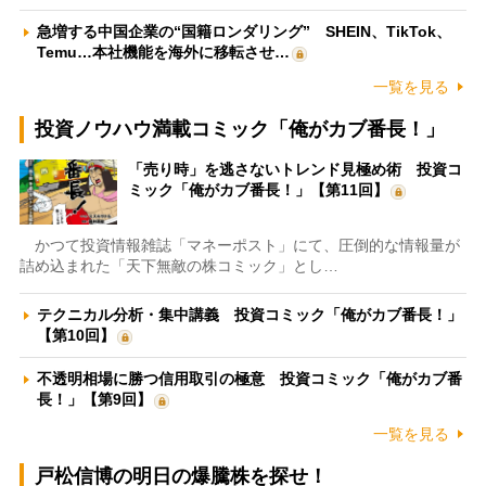
急増する中国企業の“国籍ロンダリング” SHEIN、TikTok、
Temu…本社機能を海外に移転させ…
一覧を見る
投資ノウハウ満載コミック「俺がカブ番長！」
「売り時」を逃さないトレンド見極め術 投資コ
ミック「俺がカブ番長！」【第11回】
かつて投資情報雑誌「マネーポスト」にて、圧倒的な情報量が
詰め込まれた「天下無敵の株コミック」とし…
テクニカル分析・集中講義 投資コミック「俺がカブ番長！」
【第10回】
不透明相場に勝つ信用取引の極意 投資コミック「俺がカブ番
長！」【第9回】
一覧を見る
戸松信博の明日の爆騰株を探せ！