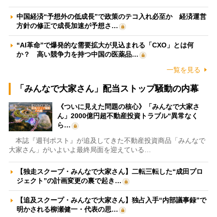
中国経済“予想外の低成長”で政策のテコ入れ必至か 経済運営
方針の修正で成長加速が予想さ…
“AI革命”で爆発的な需要拡大が見込まれる「CXO」とは何
か？ 高い競争力を持つ中国の医薬品…
一覧を見る
「みんなで大家さん」配当ストップ騒動の内幕
《ついに見えた問題の核心》「みんなで大家さ
ん」2000億円超不動産投資トラブル“異常なく
ら…
本誌『週刊ポスト』が追及してきた不動産投資商品「みんなで
大家さん」がいよいよ最終局面を迎えている…
【独走スクープ・みんなで大家さん】二転三転した“成田プロ
ジェクト”の計画変更の裏で起き…
【追及スクープ・みんなで大家さん】独占入手“内部議事録”で
明かされる柳瀬健一・代表の思…