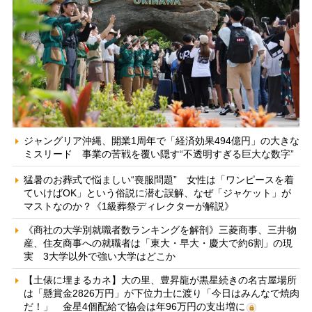
ジャングリア沖縄、開業1周年で「経済効果494億円」の大きな
ミスリード 事業の苦戦を覆い隠す“不透明すぎる巨大な数字”
猛暑のお葬式で悩ましい“喪服問題” 女性は「ワンピースを着
ていけばOK」という俗説に潜む誤解、なぜ「ジャケット」が
マストなのか？《1級葬祭ディレクターが解説》
《商社の大学別就職者数ランキングを解剖》三菱商事、三井物
産、住友商事への就職者は「東大・早大・慶大で約6割」の現
実 3大学以外で強い大学はどこか
【土俵に埋まるカネ】大の里、豊昇龍が黒星続きの名古屋場所
は「懸賞金2826万円」が下位力士に渡り「今日はみんなで焼肉
だ！」 金星4個配給で協会は年96万円の支出増に