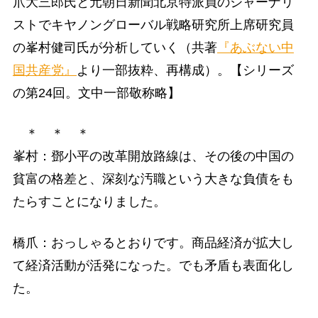
爪大三郎氏と元朝日新聞北京特派員のジャーナリ
ストでキヤノングローバル戦略研究所上席研究員
の峯村健司氏が分析していく（共著
『あぶない中
国共産党』
より一部抜粋、再構成）。【シリーズ
の第24回。文中一部敬称略】
＊ ＊ ＊
峯村：鄧小平の改革開放路線は、その後の中国の
貧富の格差と、深刻な汚職という大きな負債をも
たらすことになりました。
橋爪：おっしゃるとおりです。商品経済が拡大し
て経済活動が活発になった。でも矛盾も表面化し
た。