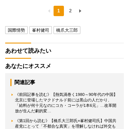
1
2
国際情勢
峯村健司
橋爪大三郎
あわせて読みたい
あなたにオススメ
関連記事
《前回記事を読む》【熱気渦巻く1980～90年代の中国】
北京に登場したマクドナルド前には黒山の人だかり、
「給料が何十元なのにコカ・コーラが1本6元」…改革開
放が生んだ劇的変…
《第1回から読む》【橋爪大三郎氏×峯村健司氏】中国共
産党にとって「不都合な真実」を理解しなければ外交も