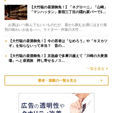
【大竹聡の昼酒御免！】「ネグローニ」「山崎」
「マンハッタン」新宿三丁目の隠れ家バーで1…
お酒はいつ飲んでもいいものだが、昼から飲むお酒にはまた格
別の味わいがある――。ライター・作家の大竹…
【大竹聡の昼酒御免！】今の若者は「なめろう」や「キヌカツ
ギ」を知らないって本当？ 昔の…
【大竹聡の昼酒御免！】京急線で多摩川越えて「川崎の大衆酒
場」へと昼酒旅 押し寄せるノス…
一覧を見る
著者・連載の一覧を見る