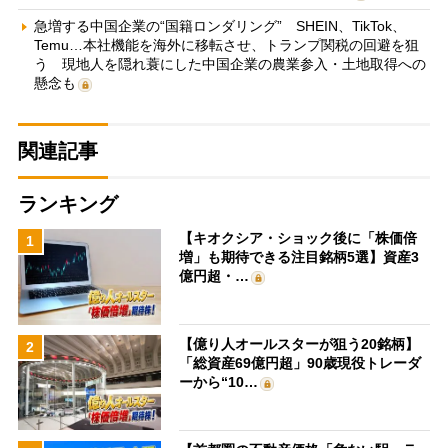
急増する中国企業の“国籍ロンダリング” SHEIN、TikTok、
Temu…本社機能を海外に移転させ、トランプ関税の回避を狙
う 現地人を隠れ蓑にした中国企業の農業参入・土地取得への
懸念も
関連記事
ランキング
【キオクシア・ショック後に「株価倍
1
増」も期待できる注目銘柄5選】資産3
億円超・…
【億り人オールスターが狙う20銘柄】
2
「総資産69億円超」90歳現役トレーダ
ーから“10…