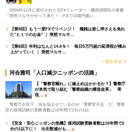
2009年12月に発行された元FXトレーダー・磯貝清明氏の著書
『突然マルサがやって来た！～FXで10億円稼い…
【第9回】もう一度FXでリベンジ！ 種銭は差し押さえを免れ
た”ヒミツのお金” ｜ 突然マルサ…
【第8回】年利はなんと14.6％！ 毎日5万円超の延滞税が積み
上がっていく ｜ 突然マルサ…
一覧を見る
河合雅司「人口減少ニッポンの活路」
【「警察官離れ」に歯止めはかかるか？】警察庁
が本気で取り組む「警察組織の構造改革」 実
現…
警察庁が目下、頭を悩ませているのが「警察官不足」だ。警察
官の採用試験の受験者数は10年間で2分の1以…
【安全・安心ニッポンの危機】採用試験受験者数は10年間で2
分の1以下に！ 出生数減がも…