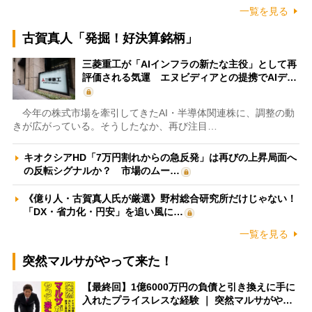
一覧を見る
古賀真人「発掘！好決算銘柄」
三菱重工が「AIインフラの新たな主役」として再
評価される気運 エヌビディアとの提携でAIデ…
今年の株式市場を牽引してきたAI・半導体関連株に、調整の動
きが広がっている。そうしたなか、再び注目…
キオクシアHD「7万円割れからの急反発」は再びの上昇局面へ
の反転シグナルか？ 市場のムー…
《億り人・古賀真人氏が厳選》野村総合研究所だけじゃない！
「DX・省力化・円安」を追い風に…
一覧を見る
突然マルサがやって来た！
【最終回】1億6000万円の負債と引き換えに手に
入れたプライスレスな経験 ｜ 突然マルサがや…