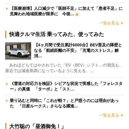
【医療崩壊】人口減少で「医師不足」に加えて「患者不足」に
見舞われ地域医療が限界に 今後…
一覧を見る
快適クルマ生活 乗ってみた、使ってみた
【4ヶ月間で受注累計6000台】BEV普及の障壁と
なる「航続距離の不安」「充電のストレス」解
消…
あれほどもてはやされていた「EV（BEV）シフト」の潮流も、
最近では減速基調になっているように見える。…
《雪道の対応力を検証》シビアな状況で実感した「フォレスタ
ー」の真価 「ターボ」と「スト…
乗り込むと同時に「これが軽？」と戸惑うのには理由があっ
た 「日産ルークス」さらなる躍進…
一覧を見る
大竹聡の「昼酒御免！」