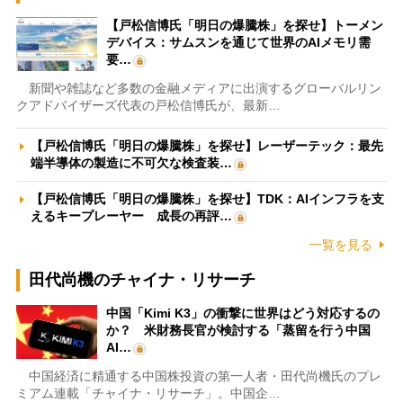
【戸松信博氏「明日の爆騰株」を探せ】トーメン
デバイス：サムスンを通じて世界のAIメモリ需
要…
新聞や雑誌など多数の金融メディアに出演するグローバルリン
クアドバイザーズ代表の戸松信博氏が、最新…
【戸松信博氏「明日の爆騰株」を探せ】レーザーテック：最先
端半導体の製造に不可欠な検査装…
【戸松信博氏「明日の爆騰株」を探せ】TDK：AIインフラを支
えるキープレーヤー 成長の再評…
一覧を見る
田代尚機のチャイナ・リサーチ
中国「Kimi K3」の衝撃に世界はどう対応するの
か？ 米財務長官が検討する「蒸留を行う中国
AI…
中国経済に精通する中国株投資の第一人者・田代尚機氏のプレ
ミアム連載「チャイナ・リサーチ」。中国企…