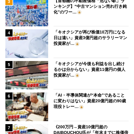
【首都圏の不動産価格「危ない駅」ラ
3
ンキング】“中古マンション売れ行き鈍
化”のワー…
「キオクシアが再び株価10万円になる
4
日は遠い」資産3億円超のサラリーマン
投資家が…
「キオクシアが今後も利益を出し続け
5
るかは分からない」資産11億円の個人
投資家が…
「AI・半導体関連が“本命”であること
6
に変わりはない」資産20億円超の90歳
現役トレー…
《200万円→資産10億円超の
7
DAIBOUCHOU氏が「年末までに株価倍