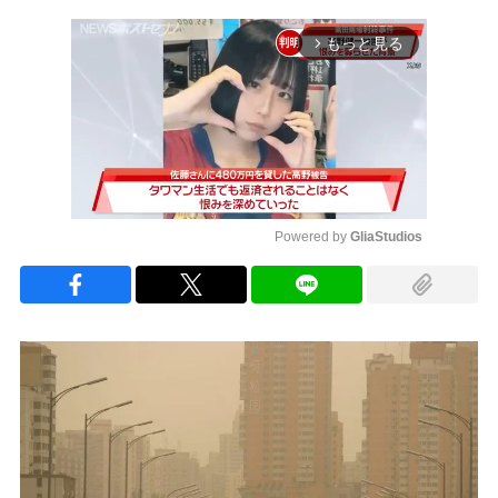
もっと見る
arrow_forward_ios
Powered by 
GliaStudios
Mute