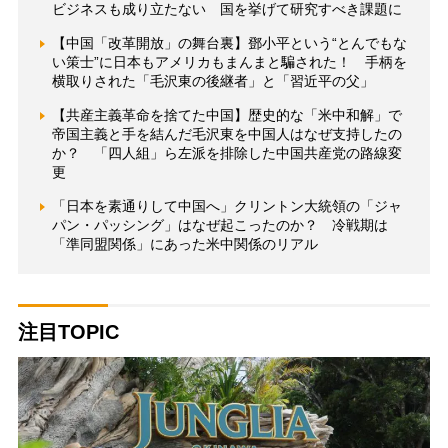
ビジネスも成り立たない 国を挙げて研究すべき課題に
【中国「改革開放」の舞台裏】鄧小平という“とんでもな
い策士”に日本もアメリカもまんまと騙された！ 手柄を
横取りされた「毛沢東の後継者」と「習近平の父」
【共産主義革命を捨てた中国】歴史的な「米中和解」で
帝国主義と手を結んだ毛沢東を中国人はなぜ支持したの
か？ 「四人組」ら左派を排除した中国共産党の路線変
更
「日本を素通りして中国へ」クリントン大統領の「ジャ
パン・パッシング」はなぜ起こったのか？ 冷戦期は
「準同盟関係」にあった米中関係のリアル
注目TOPIC