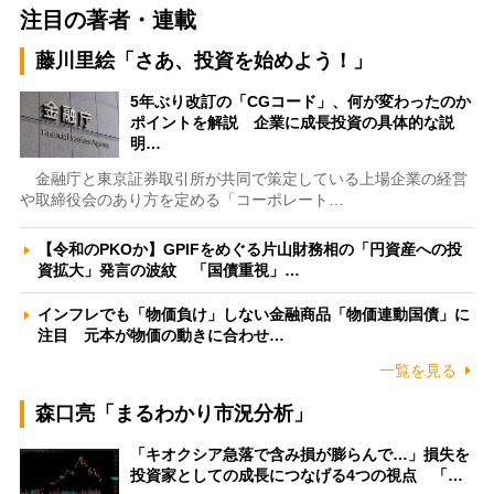
注目の著者・連載
藤川里絵「さあ、投資を始めよう！」
5年ぶり改訂の「CGコード」、何が変わったのか
ポイントを解説 企業に成長投資の具体的な説
明…
金融庁と東京証券取引所が共同で策定している上場企業の経営
や取締役会のあり方を定める「コーポレート…
【令和のPKOか】GPIFをめぐる片山財務相の「円資産への投
資拡大」発言の波紋 「国債重視」…
インフレでも「物価負け」しない金融商品「物価連動国債」に
注目 元本が物価の動きに合わせ…
一覧を見る
森口亮「まるわかり市況分析」
「キオクシア急落で含み損が膨らんで…」損失を
投資家としての成長につなげる4つの視点 「…