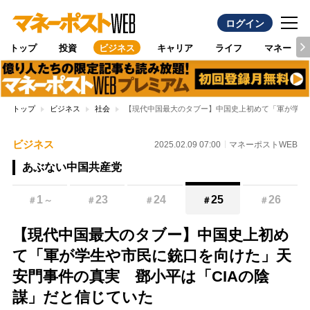
ログイン
トップ
投資
ビジネス
キャリア
ライフ
マネー
トップ
ビジネス
社会
【現代中国最大のタブー】中国史上初めて「軍が学生
ビジネス
2025.02.09 07:00
マネーポストWEB
あぶない中国共産党
1
23
24
25
26
＃
～
＃
＃
＃
＃
【現代中国最大のタブー】中国史上初め
て「軍が学生や市民に銃口を向けた」天
安門事件の真実 鄧小平は「CIAの陰
謀」だと信じていた