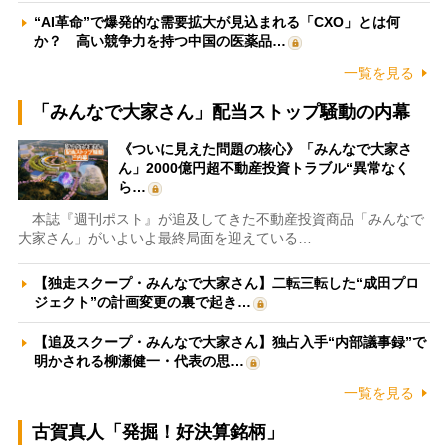
“AI革命”で爆発的な需要拡大が見込まれる「CXO」とは何
か？ 高い競争力を持つ中国の医薬品…
一覧を見る
「みんなで大家さん」配当ストップ騒動の内幕
《ついに見えた問題の核心》「みんなで大家さ
ん」2000億円超不動産投資トラブル“異常なく
ら…
本誌『週刊ポスト』が追及してきた不動産投資商品「みんなで
大家さん」がいよいよ最終局面を迎えている…
【独走スクープ・みんなで大家さん】二転三転した“成田プロ
ジェクト”の計画変更の裏で起き…
【追及スクープ・みんなで大家さん】独占入手“内部議事録”で
明かされる柳瀬健一・代表の思…
一覧を見る
古賀真人「発掘！好決算銘柄」