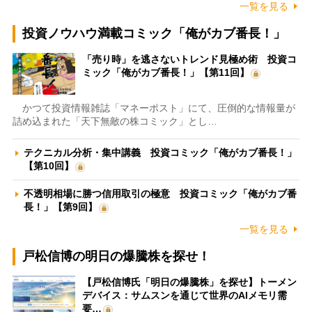
一覧を見る
投資ノウハウ満載コミック「俺がカブ番長！」
「売り時」を逃さないトレンド見極め術 投資コ
ミック「俺がカブ番長！」【第11回】
かつて投資情報雑誌「マネーポスト」にて、圧倒的な情報量が
詰め込まれた「天下無敵の株コミック」とし…
テクニカル分析・集中講義 投資コミック「俺がカブ番長！」
【第10回】
不透明相場に勝つ信用取引の極意 投資コミック「俺がカブ番
長！」【第9回】
一覧を見る
戸松信博の明日の爆騰株を探せ！
【戸松信博氏「明日の爆騰株」を探せ】トーメン
デバイス：サムスンを通じて世界のAIメモリ需
要…