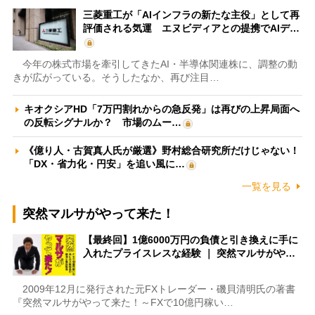
三菱重工が「AIインフラの新たな主役」として再
評価される気運 エヌビディアとの提携でAIデ…
今年の株式市場を牽引してきたAI・半導体関連株に、調整の動
きが広がっている。そうしたなか、再び注目…
キオクシアHD「7万円割れからの急反発」は再びの上昇局面へ
の反転シグナルか？ 市場のムー…
《億り人・古賀真人氏が厳選》野村総合研究所だけじゃない！
「DX・省力化・円安」を追い風に…
一覧を見る
突然マルサがやって来た！
【最終回】1億6000万円の負債と引き換えに手に
入れたプライスレスな経験 ｜ 突然マルサがや…
2009年12月に発行された元FXトレーダー・磯貝清明氏の著書
『突然マルサがやって来た！～FXで10億円稼い…