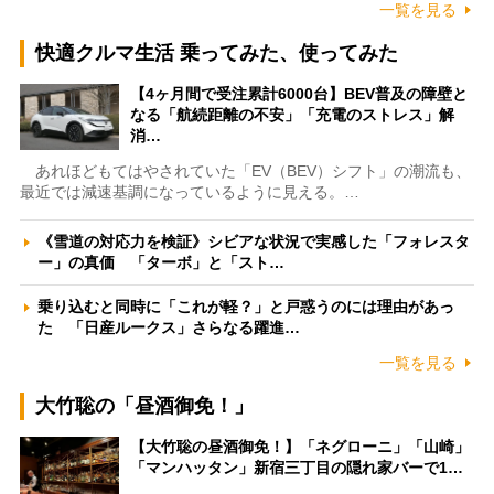
一覧を見る
快適クルマ生活 乗ってみた、使ってみた
【4ヶ月間で受注累計6000台】BEV普及の障壁と
なる「航続距離の不安」「充電のストレス」解
消…
あれほどもてはやされていた「EV（BEV）シフト」の潮流も、
最近では減速基調になっているように見える。…
《雪道の対応力を検証》シビアな状況で実感した「フォレスタ
ー」の真価 「ターボ」と「スト…
乗り込むと同時に「これが軽？」と戸惑うのには理由があっ
た 「日産ルークス」さらなる躍進…
一覧を見る
大竹聡の「昼酒御免！」
【大竹聡の昼酒御免！】「ネグローニ」「山崎」
「マンハッタン」新宿三丁目の隠れ家バーで1…