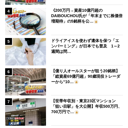
《200万円→資産10億円超の
4
DAIBOUCHOU氏が「年末までに株価倍
増期待」の5銘柄を公…
ドライアイスを使わず遺体を保つ「エ
5
ンバーミング」が日本でも普及 1～2
週間は問…
【億り人オールスターが狙う20銘柄】
6
「総資産69億円超」90歳現役トレーダ
ーから“10…
【世帯年収別・東京23区マンション
7
「狙い目駅」を大公開】年収500万円、
700万円で…