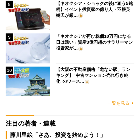
【キオクシア・ショックの後に狙う5銘
8
柄】イベント投資家の億り人・羽根英
樹氏が厳…
「キオクシアが再び株価10万円になる
9
日は遠い」資産3億円超のサラリーマン
投資家が…
【大阪の不動産価格「危ない駅」ラン
10
キング】“中古マンション売れ行き鈍
化”のワース…
一覧を見る
注目の著者・連載
藤川里絵「さあ、投資を始めよう！」