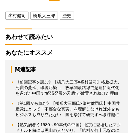
峯村健司
橋爪大三郎
歴史
あわせて読みたい
あなたにオススメ
関連記事
《前回記事を読む》【橋爪大三郎×峯村健司】格差拡大、
汚職の蔓延、環境汚染… 改革開放路線で急速に近代化
を遂げた中国で“経済発展の矛盾”が放置され続けた理由
《第1回から読む》【橋爪大三郎氏×峯村健司氏】中国共
産党にとって「不都合な真実」を理解しなければ外交も
ビジネスも成り立たない 国を挙げて研究すべき課題に
【熱気渦巻く1980～90年代の中国】北京に登場したマク
ドナルド前には黒山の人だかり、「給料が何十元なのに