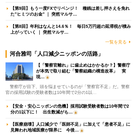
【第9回】もう一度FXでリベンジ！ 種銭は差し押さえを免れ
た”ヒミツのお金” ｜ 突然マルサ…
【第8回】年利はなんと14.6％！ 毎日5万円超の延滞税が積み
上がっていく ｜ 突然マルサ…
一覧を見る
河合雅司「人口減少ニッポンの活路」
【「警察官離れ」に歯止めはかかるか？】警察庁
が本気で取り組む「警察組織の構造改革」 実
現…
警察庁が目下、頭を悩ませているのが「警察官不足」だ。警察
官の採用試験の受験者数は10年間で2分の1以…
【安全・安心ニッポンの危機】採用試験受験者数は10年間で2
分の1以下に！ 出生数減がも…
【医療崩壊】人口減少で「医師不足」に加えて「患者不足」に
見舞われ地域医療が限界に 今後…