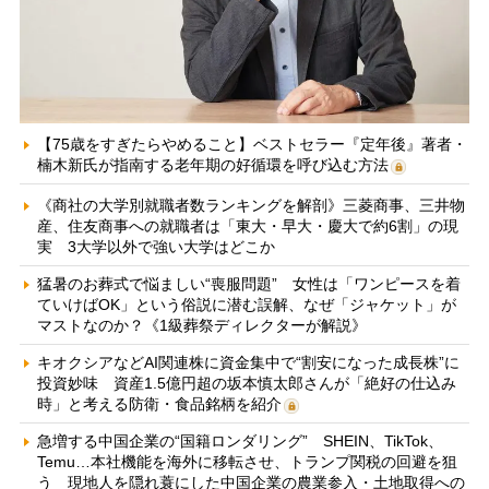
【75歳をすぎたらやめること】ベストセラー『定年後』著者・
楠木新氏が指南する老年期の好循環を呼び込む方法
《商社の大学別就職者数ランキングを解剖》三菱商事、三井物
産、住友商事への就職者は「東大・早大・慶大で約6割」の現
実 3大学以外で強い大学はどこか
猛暑のお葬式で悩ましい“喪服問題” 女性は「ワンピースを着
ていけばOK」という俗説に潜む誤解、なぜ「ジャケット」が
マストなのか？《1級葬祭ディレクターが解説》
キオクシアなどAI関連株に資金集中で“割安になった成長株”に
投資妙味 資産1.5億円超の坂本慎太郎さんが「絶好の仕込み
時」と考える防衛・食品銘柄を紹介
急増する中国企業の“国籍ロンダリング” SHEIN、TikTok、
Temu…本社機能を海外に移転させ、トランプ関税の回避を狙
う 現地人を隠れ蓑にした中国企業の農業参入・土地取得への