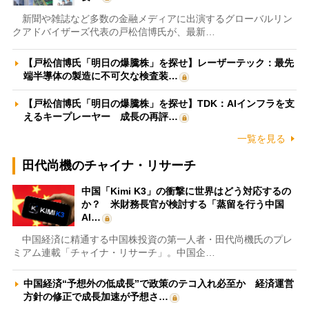
新聞や雑誌など多数の金融メディアに出演するグローバルリン
クアドバイザーズ代表の戸松信博氏が、最新…
【戸松信博氏「明日の爆騰株」を探せ】レーザーテック：最先
端半導体の製造に不可欠な検査装…
【戸松信博氏「明日の爆騰株」を探せ】TDK：AIインフラを支
えるキープレーヤー 成長の再評…
一覧を見る
田代尚機のチャイナ・リサーチ
中国「Kimi K3」の衝撃に世界はどう対応するの
か？ 米財務長官が検討する「蒸留を行う中国
AI…
中国経済に精通する中国株投資の第一人者・田代尚機氏のプレ
ミアム連載「チャイナ・リサーチ」。中国企…
中国経済“予想外の低成長”で政策のテコ入れ必至か 経済運営
方針の修正で成長加速が予想さ…