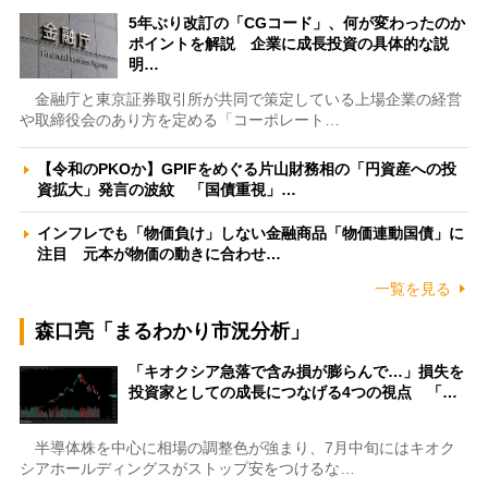
5年ぶり改訂の「CGコード」、何が変わったのか
ポイントを解説 企業に成長投資の具体的な説
明…
金融庁と東京証券取引所が共同で策定している上場企業の経営
や取締役会のあり方を定める「コーポレート…
【令和のPKOか】GPIFをめぐる片山財務相の「円資産への投
資拡大」発言の波紋 「国債重視」…
インフレでも「物価負け」しない金融商品「物価連動国債」に
注目 元本が物価の動きに合わせ…
一覧を見る
森口亮「まるわかり市況分析」
「キオクシア急落で含み損が膨らんで…」損失を
投資家としての成長につなげる4つの視点 「…
半導体株を中心に相場の調整色が強まり、7月中旬にはキオク
シアホールディングスがストップ安をつけるな…