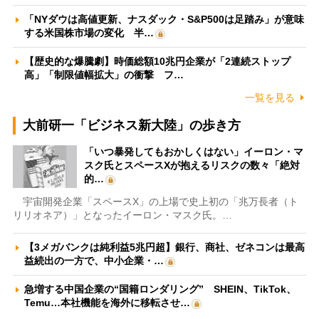
「NYダウは高値更新、ナスダック・S&P500は足踏み」が意味
する米国株市場の変化 半…
【歴史的な爆騰劇】時価総額10兆円企業が「2連続ストップ
高」「制限値幅拡大」の衝撃 フ…
一覧を見る
大前研一「ビジネス新大陸」の歩き方
「いつ暴発してもおかしくはない」イーロン・マ
スク氏とスペースXが抱えるリスクの数々「絶対
的…
宇宙開発企業「スペースX」の上場で史上初の「兆万長者（ト
リリオネア）」となったイーロン・マスク氏。…
【3メガバンクは純利益5兆円超】銀行、商社、ゼネコンは最高
益続出の一方で、中小企業・…
急増する中国企業の“国籍ロンダリング” SHEIN、TikTok、
Temu…本社機能を海外に移転させ…