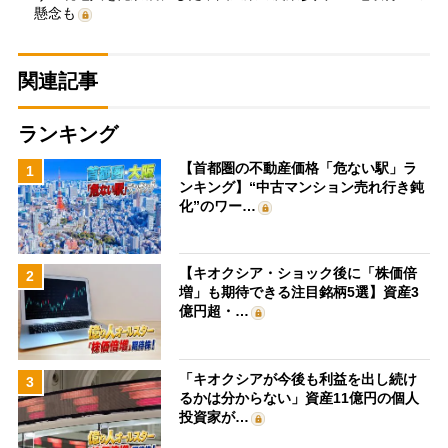
懸念も
関連記事
ランキング
【首都圏の不動産価格「危ない駅」ラ
1
ンキング】“中古マンション売れ行き鈍
化”のワー…
【キオクシア・ショック後に「株価倍
2
増」も期待できる注目銘柄5選】資産3
億円超・…
「キオクシアが今後も利益を出し続け
3
るかは分からない」資産11億円の個人
投資家が…