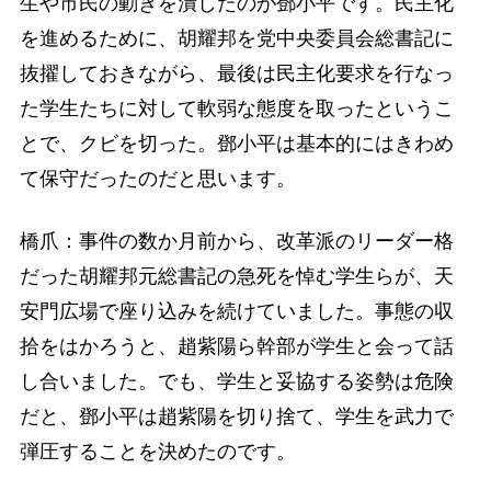
生や市民の動きを潰したのが鄧小平です。民主化
を進めるために、胡耀邦を党中央委員会総書記に
抜擢しておきながら、最後は民主化要求を行なっ
た学生たちに対して軟弱な態度を取ったというこ
とで、クビを切った。鄧小平は基本的にはきわめ
て保守だったのだと思います。
橋爪：事件の数か月前から、改革派のリーダー格
だった胡耀邦元総書記の急死を悼む学生らが、天
安門広場で座り込みを続けていました。事態の収
拾をはかろうと、趙紫陽ら幹部が学生と会って話
し合いました。でも、学生と妥協する姿勢は危険
だと、鄧小平は趙紫陽を切り捨て、学生を武力で
弾圧することを決めたのです。